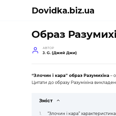
Перейти
Dovidka.biz.ua
до
вмісту
Образ Разумихі
АВТОР
J. G. (Джей Джи)
“Злочин і кара” образ Разумихіна
– 
Цитати до образу Разуміхіна викладені в
Зміст
“Злочин і кара” характеристик