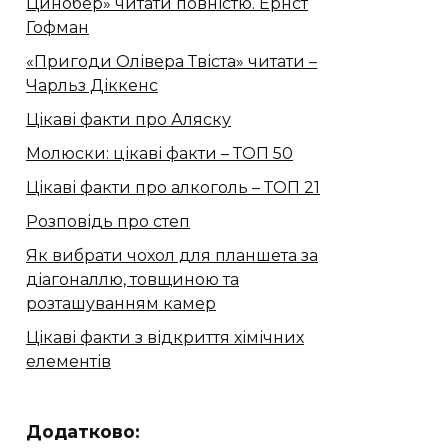
Цинобер» читати повністю. Ернст
Гофман
«Пригоди Олівера Твіста» читати –
Чарльз Діккенс
Цікаві факти про Аляску
Молюски: цікаві факти – ТОП 50
Цікаві факти про алкоголь – ТОП 21
Розповідь про степ
Як вибрати чохол для планшета за
діагоналлю, товщиною та
розташуванням камер
Цікаві факти з відкриття хімічних
елементів
Додатково: