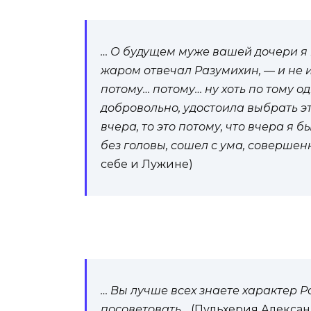
… О будущем муже вашей дочери я и
жаром отвечал Разумихин, — и не 
потому… потому… ну хоть по тому о
добровольно, удостоила выбрать эт
вчера, то это потому, что вчера я б
без головы, сошел с ума, совершен
себе и Лужине)
… Вы лучше всех знаете характер Р
посоветовать…
(Пульхерия Алекса