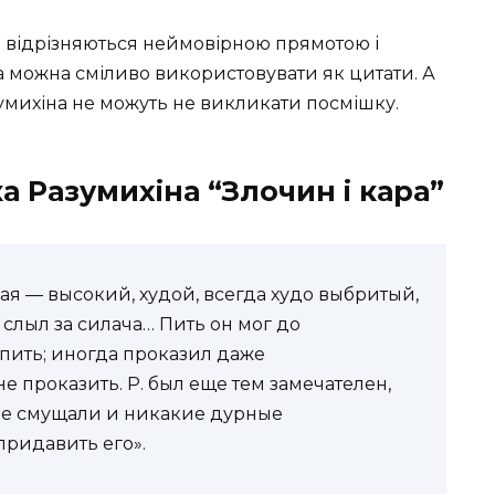
 відрізняються неймовірною прямотою і
а можна сміливо використовувати як цитати. А
азумихіна не можуть не викликати посмішку.
а Разумихіна “Злочин і кара”
ая — высокий, худой, всегда худо выбритый,
слыл за силача… Пить он мог до
 пить; иногда проказил даже
е проказить. Р. был еще тем замечателен,
 не смущали и никакие дурные
 придавить его».