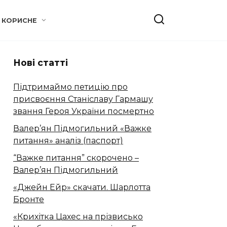
КОРИСНЕ
Нові статті
Підтримаймо петицію про
присвоєння Станіславу Гармашу
звання Героя України посмертно
Валер’ян Підмогильний «Важке
питання» аналіз (паспорт)
“Важке питання” скорочено –
Валер’ян Підмогильний
«Джейн Ейр» скачати. Шарлотта
Бронте
«Крихітка Цахес на прізвисько