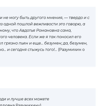
 не могу быть другого мнения, — твердо и с
из одной пошлой вежливости это говорю, а
дному, что Авдотья Романовна сама,
ого человека. Если же я так поносил его
ыл грязно пьян и еще… безумен; да, безумен,
но… и сегодня стыжусь того!…
(Разумихин о
оди и лучше всех можете
ндровна Разумихину)