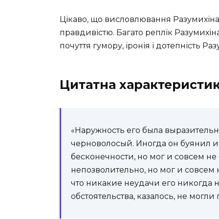
Цікаво, що висловлювання Разумихіна
правдивістю. Багато реплік Разумихін
почуття гумору, іронія і дотепність Р
Цитатна характеристик
«Наружность его была выразительн
черноволосый. Иногда он буянил и 
бесконечности, но мог и совсем не
непозволительно, но мог и совсем н
что никакие неудачи его никогда
обстоятельства, казалось, не могли