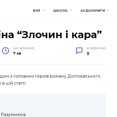
ВНЗ
ШКОЛА
АУДІОКНИГИ
на “Злочин і кара”
НА ЧИТАННЯ
КОМЕНТАРІ
7 хв
0
один з головних героїв роману Достоєвського.
 цій статті.
а Разумихіна