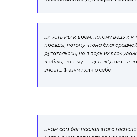
…и хоть мы и врем, потому ведь и я
правды, потому чтона благородной 
ругательски, но я ведь их всех ува
люблю, потому — щенок! Даже этого
знает…
(Разумихин о себе)
…нам сам бог послал этого господин