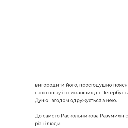
вигородити його, простодушно поясню
свою опіку і приїхавших до Петербурга
Дуню і згодом одружується з нею.
До самого Раскольникова Разумихін ста
різні люди.