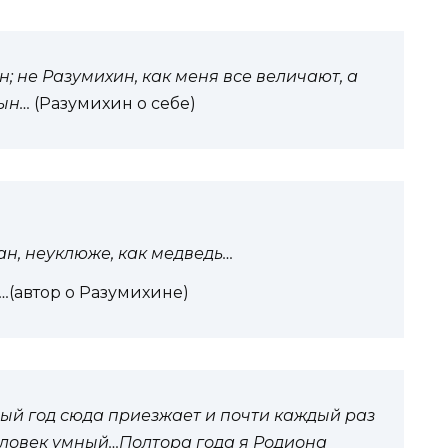
н; не Разумихин, как меня все величают, а
сын…
(Разумихин о себе)
ан, неуклюже, как медведь…
…
(автор о Разумихине)
дый год сюда приезжает и почти каждый раз
человек умный…Полтора года я Родиона