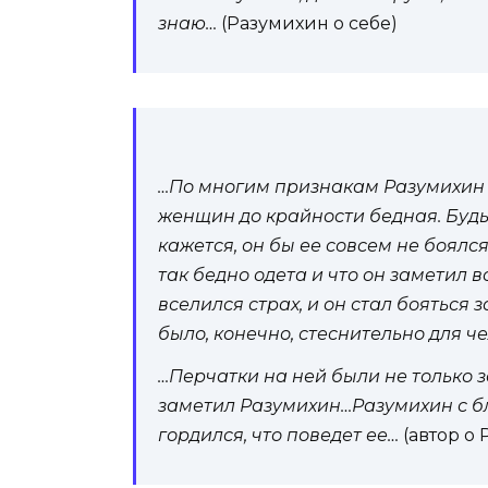
знаю…
(Разумихин о себе)
…По многим признакам Разумихин т
женщин до крайности бедная. Будь 
кажется, он бы ее совсем не боялся
так бедно одета и что он заметил в
вселился страх, и он стал бояться з
было, конечно, стеснительно для че
…Перчатки на ней были не только 
заметил Разумихин…Разумихин с б
гордился, что поведет ее…
(автор о