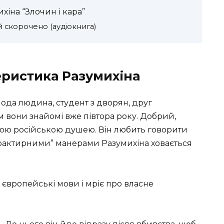
хіна “Злочин і кара”
й скорочено (аудіокнига)
еристика Разумихіна
ода людина, студент з дворян, друг
м вони знайомі вже півтора року. Добрий,
кою російською душею. Він любить говорити
“трактирними” манерами Разумихіна ховається
 європейські мови і мріє про власне