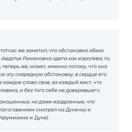
отчас же заметил, что обстановка обеих
Авдотья Романовна одета как королева, то,
; теперь же, может, именно потому, что она
сю эту скаредную обстановку, в сердце его
а каждое слово свое, за каждый жест, что
ловека, и без того себе не доверявшего.
заношенные, но даже изодранные, что
лагоговением смотрел на Дунечку и
 Разумихине и Дуне)