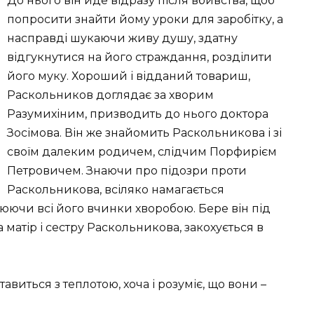
До нього він йде відразу після вбивства, щоб
попросити знайти йому уроки для заробітку, а
насправді шукаючи живу душу, здатну
відгукнутися на його страждання, розділити
його муку. Хороший і відданий товариш,
Раскольников доглядає за хворим
Разумихіним, призводить до нього доктора
Зосімова. Він же знайомить Раскольникова і зі
своїм далеким родичем, слідчим Порфирієм
Петровичем. Знаючи про підозри проти
Раскольникова, всіляко намагається
ючи всі його вчинки хворобою. Бере він під
 матір і сестру Раскольникова, закохується в
виться з теплотою, хоча і розуміє, що вони –