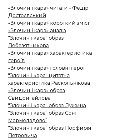
«Злочин і кара» читати - Федір
Достоєвський
«Злочин і кара» короткий зміст
«Злочин і кара» аналіз
"Злочин і кара" образ
Лебезятникова
«Злочин і кара» характеристика
героїв
«Злочин і кара» головні герої
"Злочин і кара" цитатна
характеристика Раскольнікова
«Злочин і кара» образ
Свидригайлова
"Злочин і кара" образ Лужина
"Злочин і кара" образ Соні
Мармеладової
"Злочин і кара" образ Порфирія
Петровича