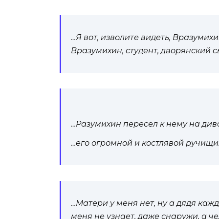
…Я вот, изволите видеть, Вразумихи
Вразумихин, студент, дворянский 
…Разумихин пересел к нему на див
…его огромной и костлявой ручищи
…Матери у меня нет, ну а дядя каж
меня не узнает, даже снаружи, а 