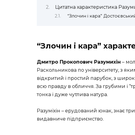
Цитатна характеристика Разуми
“Злочин і кара” Достоєвськи
“Злочин і кара” характ
Дмитро Прокопович Разумихін
– мол
Раскольникова по університету, з яки
відкритий і простий парубок, з широ
всю правду в обличчя. За грубими і 
тонка і дуже чутлива натура.
Разуміхін – ерудований юнак, знає три
видавниче підприємство.