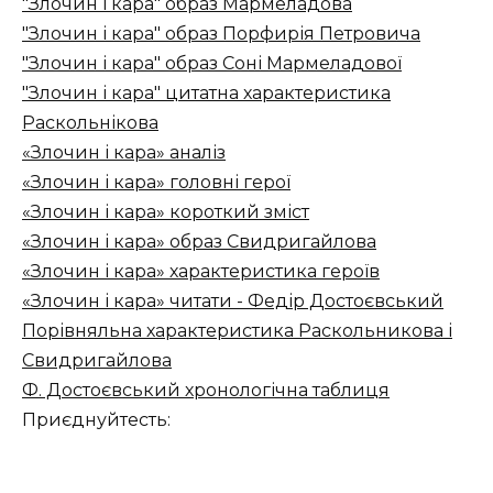
"Злочин і кара" образ Мармеладова
"Злочин і кара" образ Порфирія Петровича
"Злочин і кара" образ Соні Мармеладової
"Злочин і кара" цитатна характеристика
Раскольнікова
«Злочин і кара» аналіз
«Злочин і кара» головні герої
«Злочин і кара» короткий зміст
«Злочин і кара» образ Свидригайлова
«Злочин і кара» характеристика героїв
«Злочин і кара» читати - Федір Достоєвський
Порівняльна характеристика Раскольникова і
Свидригайлова
Ф. Достоєвський хронологічна таблиця
Приєднуйтесть: