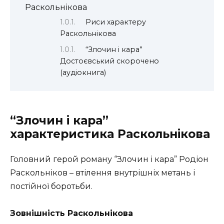
Раскольнікова
Риси характеру
Раскольнікова
“Злочин і кара”
Достоєвський скорочено
(аудіокнига)
“Злочин і кара”
характеристика Раскольнікова
Головний герой роману “Злочин і кара” Родіон
Раскольніков – втілення внутрішніх метань і
постійної боротьби.
Зовнішність Раскольнікова