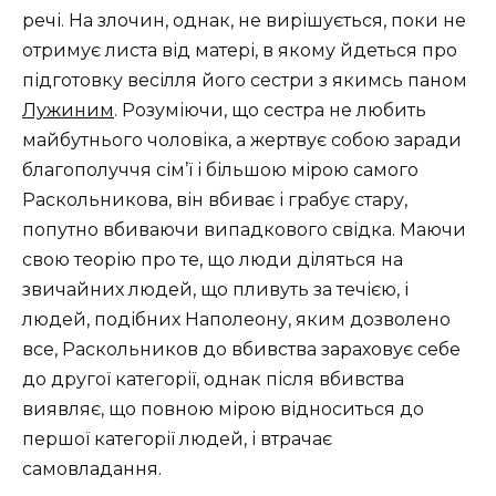
речі. На злочин, однак, не вирішується, поки не
отримує листа від матері, в якому йдеться про
підготовку весілля його сестри з якимсь паном
Лужиним
. Розуміючи, що сестра не любить
майбутнього чоловіка, а жертвує собою заради
благополуччя сім’ї і більшою мірою самого
Раскольникова, він вбиває і грабує стару,
попутно вбиваючи випадкового свідка. Маючи
свою теорію про те, що люди діляться на
звичайних людей, що пливуть за течією, і
людей, подібних Наполеону, яким дозволено
все, Раскольников до вбивства зараховує себе
до другої категорії, однак після вбивства
виявляє, що повною мірою відноситься до
першої категорії людей, і втрачає
самовладання.