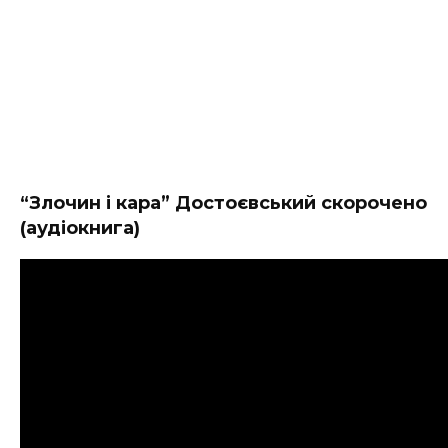
“Злочин і кара” Достоєвський скорочено
(аудіокнига)