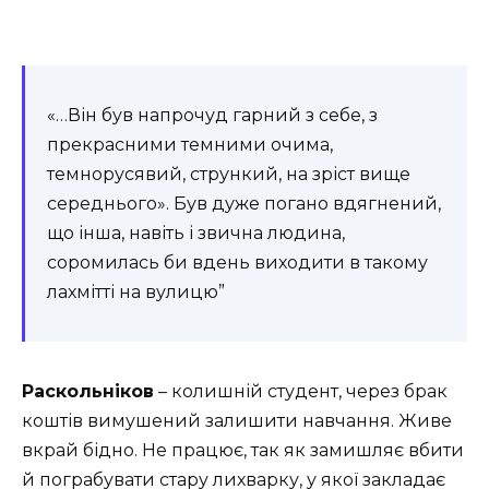
«…Він був напрочуд гарний з себе, з
прекрасними темними очима,
темнорусявий, стрункий, на зріст вище
середнього». Був дуже погано вдягнений,
що інша, навіть і звична людина,
соромилась би вдень виходити в такому
лахмітті на вулицю”
Раскольніков
– колишній студент, через брак
коштів вимушений залишити навчання. Живе
вкрай бідно. Не працює, так як замишляє вбити
й пограбувати стару лихварку, у якої закладає