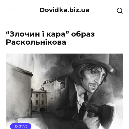
Перейти
Dovidka.biz.ua
до
вмісту
“Злочин і кара” образ
Раскольнікова
10КЛАС