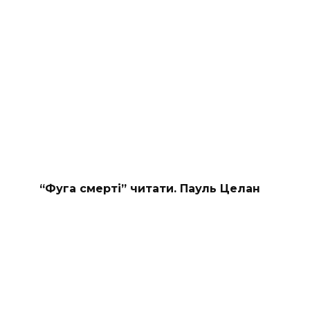
“Фуга смерті” читати. Пауль Целан