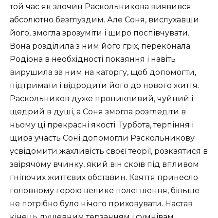
той час як злочин Раскольникова виявився
абсолютно безглуздим. Але Соня, вислухавши
його, змогла зрозуміти і щиро поспівчувати.
Вона розділила з ним його гріх, переконала
Родіона в необхідності покаяння і навіть
вирушила за ним на каторгу, щоб допомогти,
підтримати і відродити його до нового життя.
Раскольников дуже проникливий, чуйний і
щедрий в душі, а Соня змогла розгледіти в
ньому ці прекрасні якості. Турбота, терпіння і
щира участь Соні допомогли Раскольникову
усвідомити жахливість своєї теорії, розкаятися в
звірячому вчинку, який він скоїв під впливом
гнітючих життєвих обставин. Каяття принесло
головному герою велике полегшення, більше
не потрібно було нічого приховувати. Настав
кінець душевним терзанням і сумнівам,