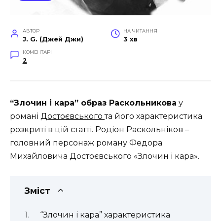
АВТОР
НА ЧИТАННЯ
J. G. (Джей Джи)
3 хв
КОМЕНТАРІ
2
“Злочин і кара” образ Раскольникова
у
романі
Достоєвського
та його характеристика
розкриті в цій статті. Родіон Раскольніков –
головний персонаж роману Федора
Михайловича Достоєвського «Злочин і кара».
Зміст
“Злочин і кара” характеристика