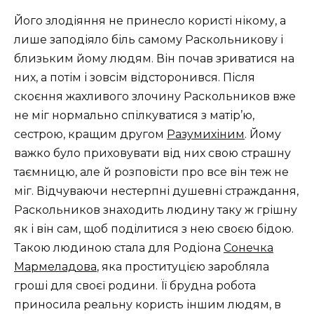
Його злодіяння не принесло користі нікому, а
лише заподіяло біль самому Раскольникову і
близьким йому людям. Він почав зриватися на
них, а потім і зовсім відсторонився. Після
скоєння жахливого злочину Раскольников вже
не міг нормально спілкуватися з матір’ю,
сестрою, кращим другом
Разумихіним
. Йому
важко було приховувати від них свою страшну
таємницю, але й розповісти про все він теж не
міг. Відчуваючи нестерпні душевні страждання,
Раскольников знаходить людину таку ж грішну
як і він сам, щоб поділитися з нею своєю бідою.
Такою людиною стала для Родіона
Сонечка
Мармеладова
, яка проституцією заробляла
гроші для своєї родини. Її брудна робота
приносила реальну користь іншим людям, в