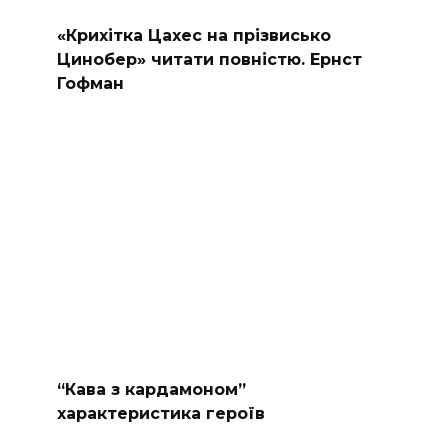
«Крихітка Цахес на прізвисько
Цинобер» читати повністю. Ернст
Гофман
“Кава з кардамоном”
характеристика героїв