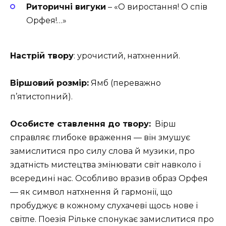
Риторичні вигуки
– «О виростання! О спів
Орфея!…»
Настрій твору
: урочистий, натхненний.
Віршовий розмір:
Ямб (переважно
п’ятистопний).
Особисте ставлення до твору:
Вірш
справляє глибоке враження — він змушує
замислитися про силу слова й музики, про
здатність мистецтва змінювати світ навколо і
всередині нас. Особливо вразив образ Орфея
— як символ натхнення й гармонії, що
пробуджує в кожному слухачеві щось нове і
світле. Поезія Рільке спонукає замислитися про