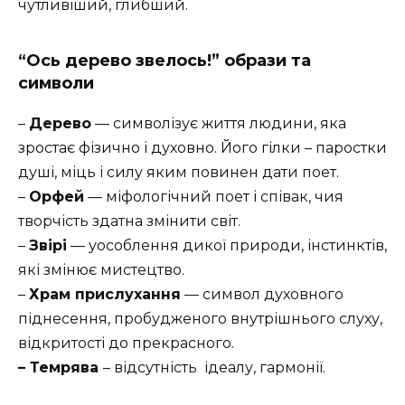
чутливіший, глибший.
“Ось дерево звелось!” образи та
символи
–
Дерево
— символізує життя людини, яка
зростає фізично і духовно. Його гілки – паростки
душі, міць і силу яким повинен дати поет.
–
Орфей
— міфологічний поет і співак, чия
творчість здатна змінити світ.
–
Звірі
— уособлення дикої природи, інстинктів,
які змінює мистецтво.
–
Храм прислухання
— символ духовного
піднесення, пробудженого внутрішнього слуху,
відкритості до прекрасного.
– Темрява
– відсутність ідеалу, гармонії.