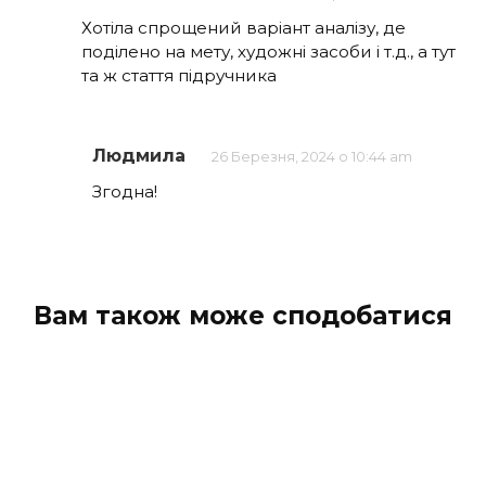
Хотіла спрощений варіант аналізу, де
поділено на мету, художні засоби і т.д., а тут
та ж стаття підручника
Людмила
26 Березня, 2024 о 10:44 am
Згодна!
Вам також може сподобатися