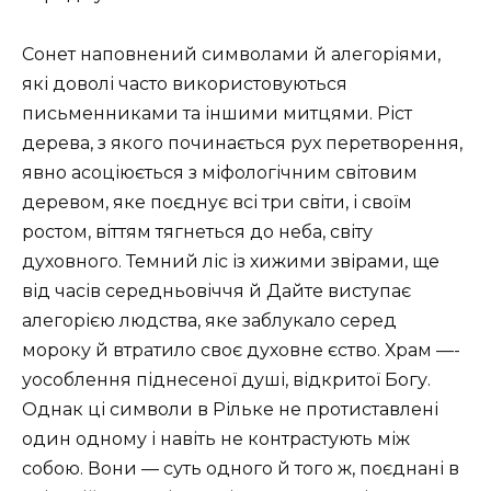
Сонет наповнений символами й алегоріями,
які доволі часто використовуються
письменниками та іншими митцями. Ріст
дерева, з якого починається рух перетворення,
явно асоціюється з міфологічним світовим
деревом, яке поєднує всі три світи, і своїм
ростом, віттям тягнеться до неба, світу
духовного. Темний ліс із хижими звірами, ще
від часів середньовіччя й Дайте виступає
алегорією людства, яке заблукало серед
мороку й втратило своє духовне єство. Храм —-
уособлення піднесеної душі, відкритої Богу.
Однак ці символи в Рільке не протиставлені
один одному і навіть не контрастують між
собою. Вони — суть одного й того ж, поєднані в