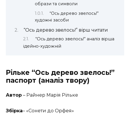
образи та символи
“Ось дерево звелось!”
художні засоби
“Ось дерево звелось!” вірш читати
“Ось дерево звелось!” аналіз вірша
ідейно-художній
Рільке “Ось дерево звелось!”
паспорт (аналіз твору)
Автор
– Райнер Марія Рільке
Збірка
– «Сонети до Орфея»