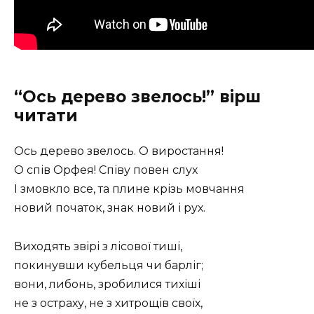
“Ось дерево звелось!” вірш
читати
Ось дерево звелось. О виростання!
О спів Орфея! Співу повен слух
І змовкло все, та плине крізь мовчання
новий початок, знак новий і рух.
Виходять звірі з лісової тиші,
покинувши кубельця чи барліг;
вони, либонь, зробилися тихіші
не з остраху, не з хитрощів своїх,