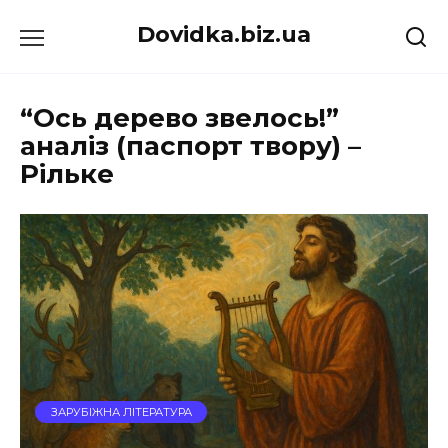
Перейти
Dovidka.biz.ua
до
вмісту
“Ось дерево звелось!”
аналіз (паспорт твору) –
Рільке
ЗАРУБІЖНА ЛІТЕРАТУРА