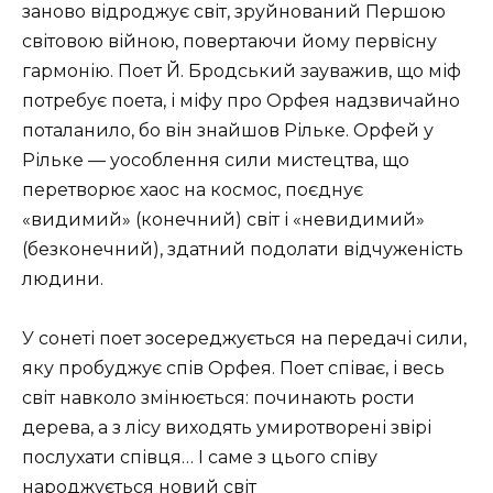
заново відроджує світ, зруйнований Першою
світовою війною, повертаючи йому первісну
гармонію. Поет Й. Бродський зауважив, що міф
потребує поета, і міфу про Орфея надзвичайно
поталанило, бо він знайшов Рільке. Орфей у
Рільке — уособлення сили мистецтва, що
перетворює хаос на космос, поєднує
«видимий» (конечний) світ і «невидимий»
(безконечний), здатний подолати відчуженість
людини.
У сонеті поет зосереджується на передачі сили,
яку пробуджує спів Орфея. Поет співає, і весь
світ навколо змінюється: починають рости
дерева, а з лісу виходять умиротворені звірі
послухати співця… І саме з цього співу
народжується новий світ