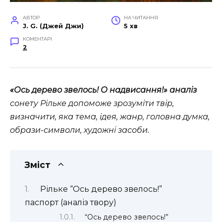
АВТОР
НА ЧИТАННЯ
J. G. (Джей Джи)
5 хв
КОМЕНТАРІ
2
«Ось дерево звелось! О надвисання!» аналіз
сонету
Рільке допоможе зрозуміти твір,
визначити, яка тема, ідея, жанр, головна думка,
образи-символи, художні засоби.
Зміст
Рільке “Ось дерево звелось!”
паспорт (аналіз твору)
“Ось дерево звелось!”