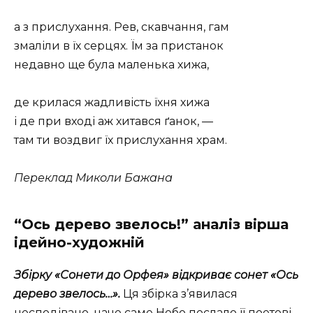
а з прислухання. Рев, скавчання, гам
змаліли в їх серцях. Їм за пристанок
недавно ще була маленька хижа,
де крилася жадливість їхня хижа
і де при вході аж хитався ґанок, —
там ти воздвиг їх прислухання храм.
Переклад Миколи Бажана
“Ось дерево звелось!” аналіз вірша
ідейно-художній
Збірку «Сонети до Орфея» відкриває сонет «Ось
дерево звелось…».
Ця збірка з’явилася
несподівано, наче саме Небо послало її поетові