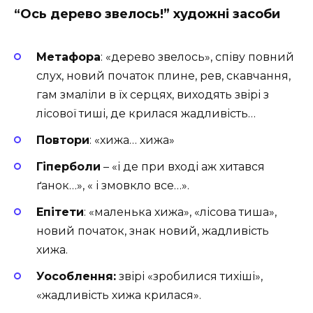
“Ось дерево звелось!” х
удожні засоби
Метафора
: «дерево звелось», співу повний
слух, новий початок плине, рев, скавчання,
гам змаліли в їх серцях, виходять звірі з
лісової тиші, де крилася жадливість…
Повтори
: «хижа… хижа»
Гіперболи
– «і де при вході аж хитався
ґанок…», « і змовкло все…».
Епітети
: «маленька хижа», «лісова тиша»,
новий початок, знак новий, жадливість
хижа.
Уособлення:
звірі «зробилися тихіші»,
«жадливість хижа крилася».