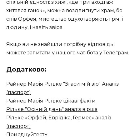
спільній єдності: з хижі, «де при вході аж
хитався ґанок», можна воздвигнути храм, бо
спів Орфея, мистецтво одухотворяють і річ, і
людину, і навіть звіра.
Якщо ви не знайшли потрібну відповідь,
можете запитати у нашого
чат-бота у Телеграм
.
Додатково:
Райнер Марія Рільке "Згаси мій зір" Аналіз
(паспорт)
Райнер Марія Рільке цікаві факти
Рільке "Осінній день" аналіз вірша
Рільке «Орфей, Еврідіка, Гермес» аналіз
(паспорт)
Приєднуйтесть: