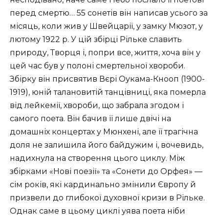
перед смертю… 55 сонетів він написав усього за
місяць, коли жив у Швейцарії, у замку Мюзот, у
лютому 1922 р. У цій збірці Рільке славить
природу, Творця і, попри все, життя, хоча він у
цей час був у полоні смертельної хвороби.
Збірку він присвятив Вєрі Оукама-Кнооп (1900-
1919), юній талановитій танцівниці, яка померла
від лейкемії, хвороби, що забрала згодом і
самого поета. Він бачив її лише двічі на
домашніх концертах у Мюнхені, але її трагічна
доля не залишила його байдужим і, вочевидь,
надихнула на створення цього циклу. Між
збірками «Нові поезії» та «Сонети до Орфея» —
сім років, які кардинально змінили Європу й
призвели до глибокої духовної кризи в Рільке.
Однак саме в цьому циклі уява поета ніби