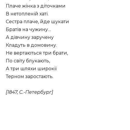
Плаче жінка з діточками
В нетопленій хаті.
Сестра плаче, йде шукати
Братів на чужину…
А дівчину заручену
Кладуть в домовину.
Не вертаються три брати,
По світу блукають,
А три шляхи широкії
Терном заростають.
[1847, С.-Петербург]