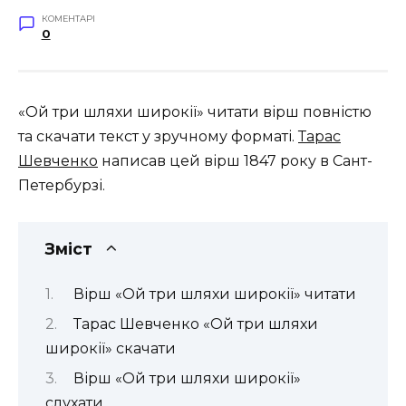
КОМЕНТАРІ
0
«Ой три шляхи широкії» читати вірш повністю
та скачати текст у зручному форматі.
Тарас
Шевченко
написав цей вірш 1847 року в Сант-
Петербурзі.
Зміст
Вірш «Ой три шляхи широкії» читати
Тарас Шевченко «Ой три шляхи
широкії» скачати
Вірш «Ой три шляхи широкії»
слухати