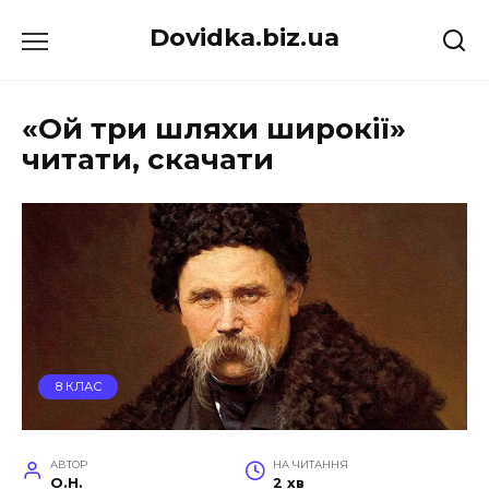
Перейти
Dovidka.biz.ua
до
вмісту
«Ой три шляхи широкії»
читати, скачати
8 КЛАС
АВТОР
НА ЧИТАННЯ
O.H.
2 хв