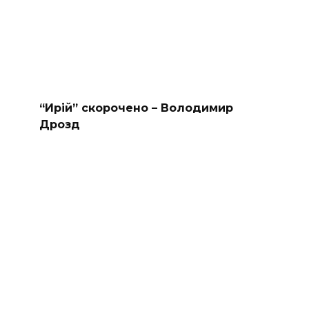
“Ирій” скорочено – Володимир
Дрозд