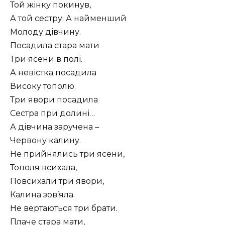
Той жінку покинув,
А той сестру. А найменший
Молоду дівчину.
Посадила стара мати
Три ясени в полі.
А невістка посадила
Високу тополю.
Три явори посадила
Сестра при долині…
А дівчина заручена –
Червону калину.
Не прийнялись три ясени,
Тополя всихала,
Повсихали три явори,
Калина зов’яла.
Не вертаються три брати.
Плаче стара мати,