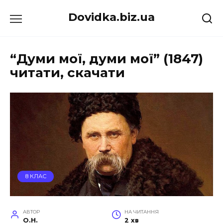
Перейти
Dovidka.biz.ua
до
вмісту
“Думи мої, думи мої” (1847)
читати, скачати
8 КЛАС
АВТОР
НА ЧИТАННЯ
O.H.
2 хв