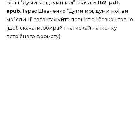
Вірш “Думи мої, думи мої” скачать
fb2, pdf,
epub
. Тарас Шевченко “Думи мої, думи мої, ви
мої єдині” завантажуйте повністю і безкоштовно
(щоб скачати, обирай і натискай на іконку
потрібного формату):