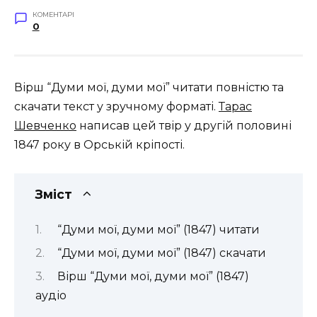
КОМЕНТАРІ
0
Вірш “Думи мої, думи мої” читати повністю та
скачати текст у зручному форматі.
Тарас
Шевченко
написав цей твір у другій половині
1847 року в Орській кріпості.
Зміст
“Думи мої, думи мої” (1847) читати
“Думи мої, думи мої” (1847) скачати
Вірш “Думи мої, думи мої” (1847)
аудіо