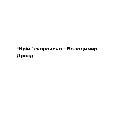
“Ирій” скорочено – Володимир
Дрозд