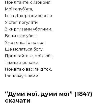
Прилітайте, сизокрилі
Мої голуб’ята,
Із-за Дніпра широкого
У степ погуляти
З киргизами убогими.
Вони вже убогі,
Уже голі… Та на волі
Ще моляться богу.
Прилітайте ж, мої любі,
Тихими речами
Привітаю вас, як діток,
І заплачу з вами.
“Думи мої, думи мої” (1847)
скачати