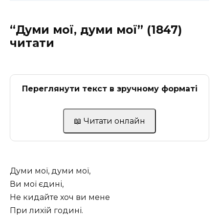
“Думи мої, думи мої” (1847)
читати
Переглянути текст в зручному форматі
📖 Читати онлайн
Думи мої, думи мої,
Ви мої єдині,
Не кидайте хоч ви мене
При лихій годині.