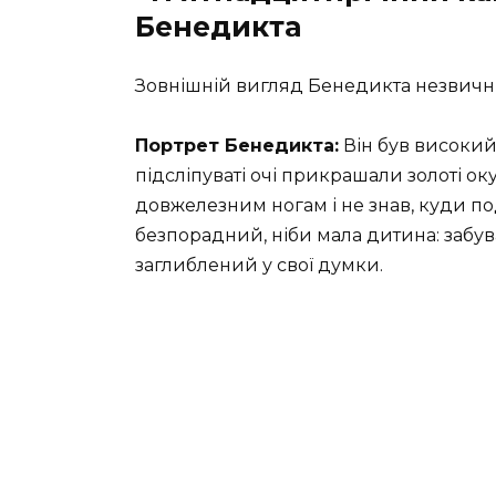
Бенедикта
Зовнішній вигляд Бенедикта незвичн
Портрет Бенедикта:
Він був високий 
підсліпуваті очі прикрашали золоті ок
довжелезним ногам і не знав, куди поді
безпорадний, ніби мала дитина: забува
заглиблений у свої думки.