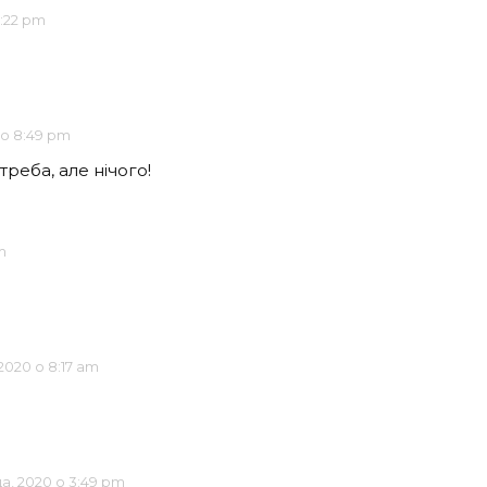
2:22 pm
 о 8:49 pm
реба, але нічого!
m
2020 о 8:17 am
а, 2020 о 3:49 pm