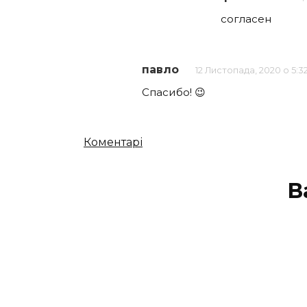
согласен
павло
12 Листопада, 2020 о 5:3
Спасибо! 😉
Кількість
Коментарі
коментарів
В