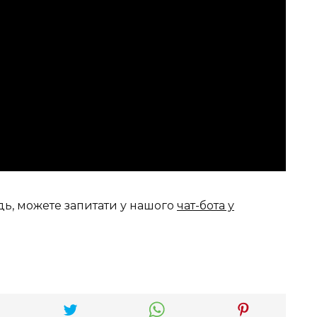
дь, можете запитати у нашого
чат-бота у