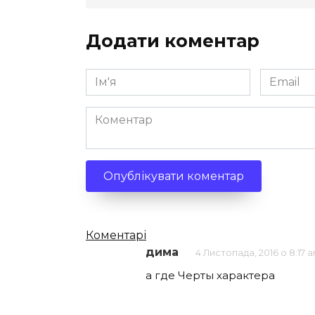
Додати коментар
Ім'я
Email
*
*
Коментар
Кількість
Коментарі
дима
4 Листопада, 2016 о 8:17 
коментарів
а где Черты характера