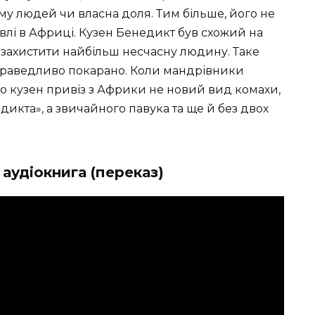
му людей чи власна доля. Тим більше, його не
влі в Африці. Кузен Бенедикт був схожий на
б захистити найбільш несчасну людину. Таке
справедливо покарано. Коли мандрівники
о кузен привіз з Африки не новий вид комахи,
икта», а звичайного павука та ще й без двох
 аудіокнига (переказ)