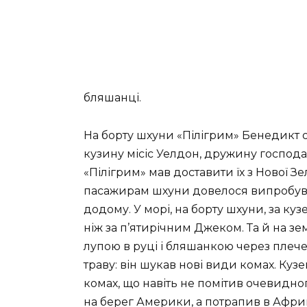
бляшанці.
На борту шхуни «Пілігрим» Бенедикт
кузину місіс Уелдон, дружину господар
«Пілігрим» мав доставити їх з Нової Зе
пасажирам шхуни довелося випробува
додому. У морі, на борту шхуни, за к
ніж за п’ятирічним Джеком. Та й на зе
лупою в руці і бляшанкою через плеч
траву: він шукав нові види комах. Куз
комах, що навіть не помітив очевидно
на берег Америки, а потрапив в Африк