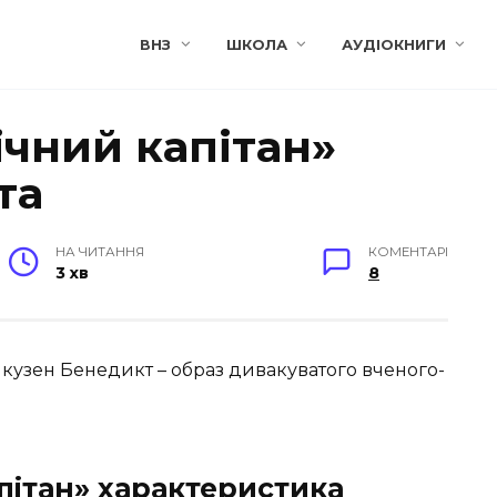
ВНЗ
ШКОЛА
АУДІОКНИГИ
ічний капітан»
та
НА ЧИТАННЯ
КОМЕНТАРІ
3 хв
8
 кузен Бенедикт – образ дивакуватого вченого-
пітан» характеристика