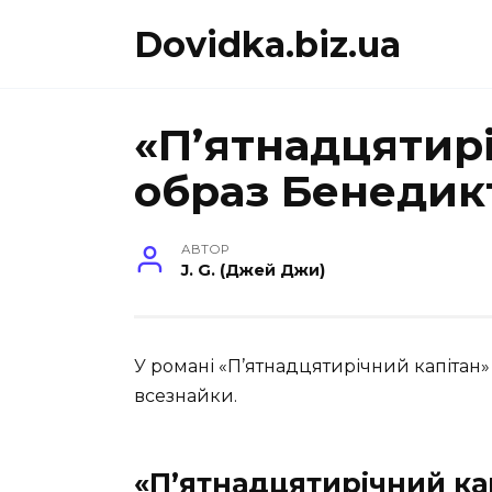
Перейти
Dovidka.biz.ua
до
вмісту
«П’ятнадцятир
образ Бенедик
АВТОР
J. G. (Джей Джи)
У романі «П’ятнадцятирічний капітан»
всезнайки.
«П’ятнадцятирічний ка