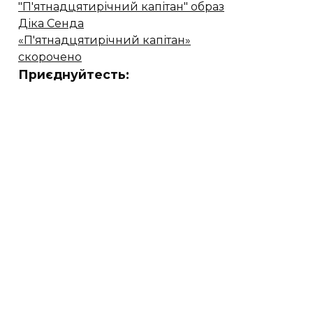
"П'ятнадцятирічний капітан" образ
Діка Сенда
«П'ятнадцятирічний капітан»
скорочено
Приєднуйтесть: