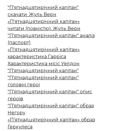
"П'ятнадцятирічний капітан"
скачати. Жуль Верн
«П'ятнадцятирічний капітан»
читати (повністю). Жуль Верн
"П'ятнадцятирічний капітан" аналіз
(паспорт)
«П'ятнадцятирічний капітан»
характеристика Гарріса
Характеристика місіс Уелдон
"П'ятнадцятирічний капітан"
"П'ятнадцятирічний капітан"
головні герої
"П'ятнадцятирічний капітан" опис
героїв
"П'ятнадцятирічний капітан" образ
Негору
«П’ятнадцятирічний капітан» образ
Геркулеса