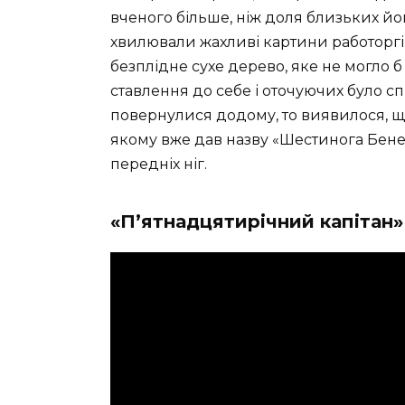
вченого більше, ніж доля близьких йо
хвилювали жахливі картини работоргі
безплідне сухе дерево, яке не могло 
ставлення до себе і оточуючих було 
повернулися додому, то виявилося, щ
якому вже дав назву «Шестинога Бенед
передніх ніг.
«П’ятнадцятирічний капітан»