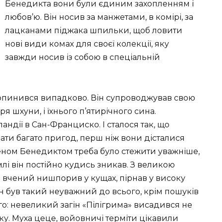
Бенедикта вони були єдиним захопленням і
любов’ю. Він носив за манжетами, в комірі, за
лацканами піджака шпильки, щоб ловити
нові види комах для своєї колекції, яку
завжди носив із собою в спеціальній
 опинився випадково. Він супроводжував свою
я шхуни, і їхнього п’ятирічного сина.
ландії в Сан-Франциско. І сталося так, що
ти багато пригод, перш ніж вони дісталися
узеном Бенедиктом треба було стежити уважніше,
млі він постійно кудись зникав. З великою
е вчений нишпорив у кущах, пірнав у високу
ен був такий неуважний до всього, крім пошуків
го: невеликий загін «Пілігрима» висадився не
у. Муха цеце, войовничі терміти цікавили