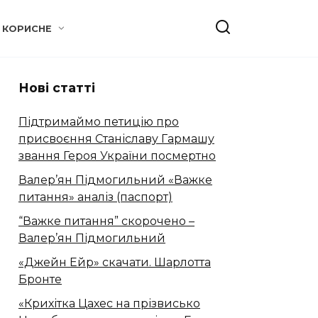
КОРИСНЕ
Нові статті
Підтримаймо петицію про
присвоєння Станіславу Гармашу
звання Героя України посмертно
Валер’ян Підмогильний «Важке
питання» аналіз (паспорт)
“Важке питання” скорочено –
Валер’ян Підмогильний
«Джейн Ейр» скачати. Шарлотта
Бронте
«Крихітка Цахес на прізвисько