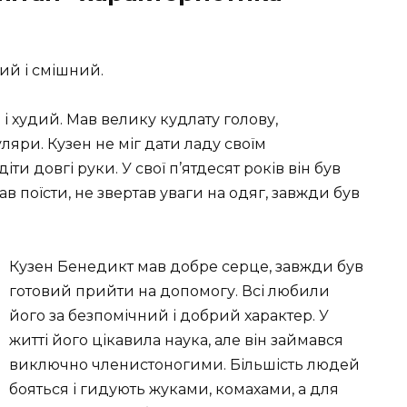
ий і смішний.
і худий. Мав велику кудлату голову,
уляри. Кузен не міг дати ладу своїм
ти довгі руки. У свої п’ятдесят років він був
в поїсти, не звертав уваги на одяг, завжди був
Кузен Бенедикт мав добре серце, завжди був
готовий прийти на допомогу. Всі любили
його за безпомічний і добрий характер. У
житті його цікавила наука, але він займався
виключно членистоногими. Більшість людей
бояться і гидують жуками, комахами, а для