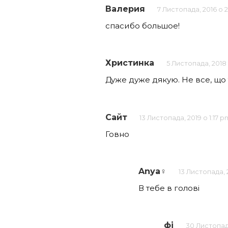
Валерия
7 Листопада, 2016 о 
спасибо большое!
Христинка
5 Листопада, 2018
Дуже дуже дякую. Не все, що т
Сайт
13 Листопада, 2019 о 1:17 p
Говно
Anya‍♀️
13 Листопада, 
В тебе в голові
фі
30 Листопад