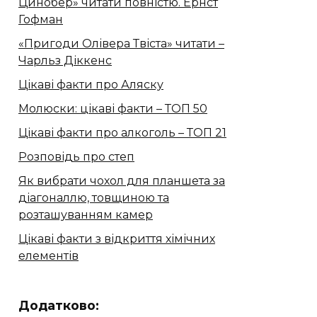
Цинобер» читати повністю. Ернст
Гофман
«Пригоди Олівера Твіста» читати –
Чарльз Діккенс
Цікаві факти про Аляску
Молюски: цікаві факти – ТОП 50
Цікаві факти про алкоголь – ТОП 21
Розповідь про степ
Як вибрати чохол для планшета за
діагоналлю, товщиною та
розташуванням камер
Цікаві факти з відкриття хімічних
елементів
Додатково: