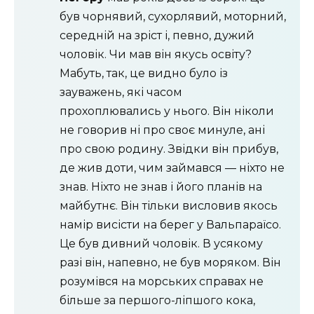
був чорнявий, сухорлявий, моторний,
середній на зріст і, певно, дужий
чоловік. Чи мав він якусь освіту?
Мабуть, так, це видно було із
зауважень, які часом
прохоплювались у нього. Він ніколи
не говорив ні про своє минуле, ані
про свою родину. Звідки він прибув,
де жив доти, чим займався — ніхто не
знав. Ніхто не знав і його планів на
майбутнє. Він тільки висловив якось
намір висісти на берег у Вальпараїсо.
Це був дивний чоловік. В усякому
разі він, напевно, не був моряком. Він
розумівся на морських справах не
більше за першого-ліпшого кока,