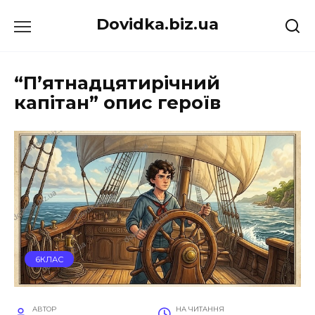
Перейти
Dovidka.biz.ua
до
вмісту
“П’ятнадцятирічний
капітан” опис героїв
6КЛАС
АВТОР
НА ЧИТАННЯ