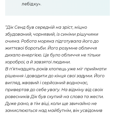
лебідку».
“Дік Сенд був середній на зріст, міцно
збудований, чорнявий, із синіми рішучими
очима. Робота моряка підготувала його до
життєвої боротьби. Його розумне обличчя
дихало енергією. Це було обличчя не тільки
хороброї, а й завзятої людини.
В п’ятнадцять років хлопець уже міг приймати
рішення і доводити до кінця свої задуми. Його
вигляд, жвавий і серйозний водночас,
привертав до себе увагу. На відміну від своїх
ровесників Дік був скупий на слова та жести.
Дуже рано, в тім віці, коли ще звичайно не
замислюються над майбутнім, він усвідомив