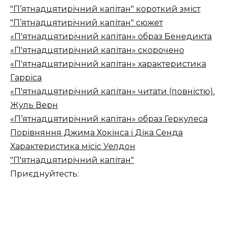
"П’ятнадцятирічний капітан" короткий зміст
"П’ятнадцятирічний капітан" сюжет
«П'ятнадцятирічний капітан» образ Бенедикта
«П'ятнадцятирічний капітан» скорочено
«П'ятнадцятирічний капітан» характеристика
Гарріса
«П'ятнадцятирічний капітан» читати (повністю).
Жуль Верн
«П’ятнадцятирічний капітан» образ Геркулеса
Порівняння Джима Хокінса і Діка Сенда
Характеристика місіс Уелдон
"П'ятнадцятирічний капітан"
Приєднуйтесть: