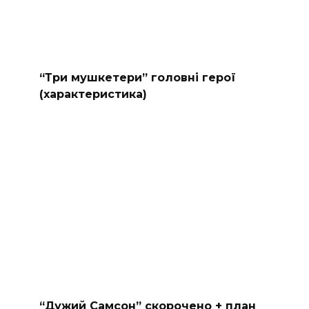
“Три мушкетери” головні герої
(характеристика)
“Дужий Самсон” скорочено + план