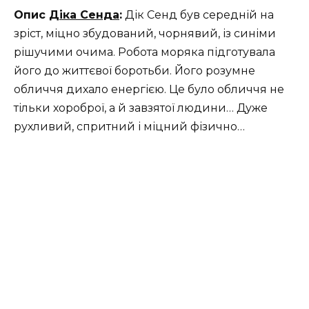
Опис
Діка Сенда
:
Дік Сенд був середній на
зріст, міцно збудований, чорнявий, із синіми
рішучими очима. Робота моряка підготувала
його до життєвої боротьби. Його розумне
обличчя дихало енергією. Це було обличчя не
тільки хороброї, а й завзятої людини… Дуже
рухливий, спритний і міцний фізично…