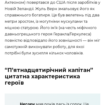
Актеоном) повертався до США після заробітків у
Новій Зеландії. Жуль Верн змальовує його як
справжнього богатиря. Це був велетень під два
метри зростом, із могутніми мускулами та
міцною статурою. Його ім’я (на честь міфічного
давньогрецького героя Геракла/Геркулеса)
повністю відповідало його зовнішності — він міг
самотужній виконувати роботу, для якої
потрібні були зусилля кількох чоловіків.
“П’ятнадцятирічний капітан”
цитатна характеристика
героїв
Негору
мав років десь із сорок. Це