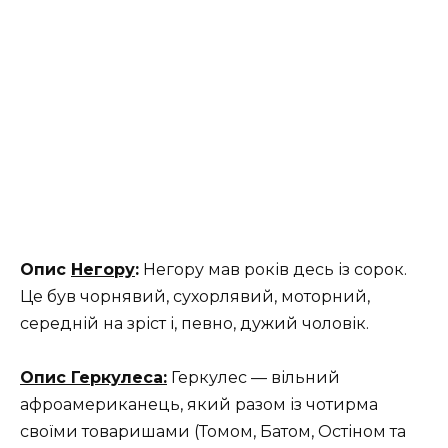
Опис
Негору
:
Негору мав років десь із сорок.
Це був чорнявий, сухорлявий, моторний,
середній на зріст і, певно, дужий чоловік.
Опис Геркулеса:
Геркулес — вільний
афроамериканець, який разом із чотирма
своїми товаришами (Томом, Батом, Остіном та