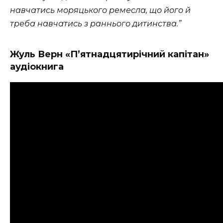
навчатись моряцького ремесла, що його й
треба навчатись з раннього дитинства.”
Жуль Верн «П’ятнадцятирічний капітан»
аудіокнига