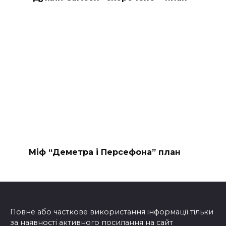
Міф “Деметра і Персефона” план
Повне або часткове використання інформації тільки
за наявності активного посилання на сайт