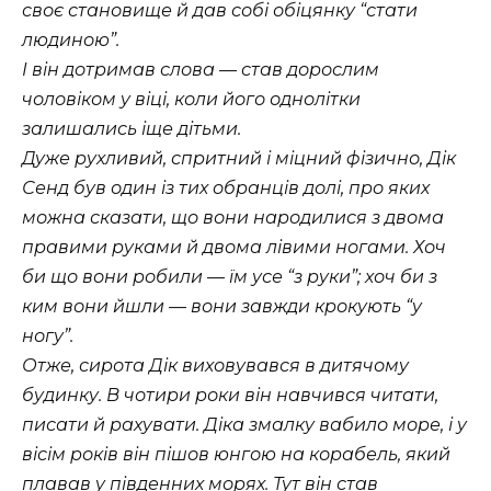
своє становище й дав собі обіцянку “стати
людиною”.
І він дотримав слова — став дорослим
чоловіком у віці, коли його однолітки
залишались іще дітьми.
Дуже рухливий, спритний і міцний фізично, Дік
Сенд був один із тих обранців долі, про яких
можна сказати, що вони народилися з двома
правими руками й двома лівими ногами. Хоч
би що вони робили — їм усе “з руки”; хоч би з
ким вони йшли — вони завжди крокують “у
ногу”.
Отже, сирота Дік виховувався в дитячому
будинку. В чотири роки він навчився читати,
писати й рахувати. Діка змалку вабило море, і у
вісім років він пішов юнгою на корабель, який
плавав у південних морях. Тут він став