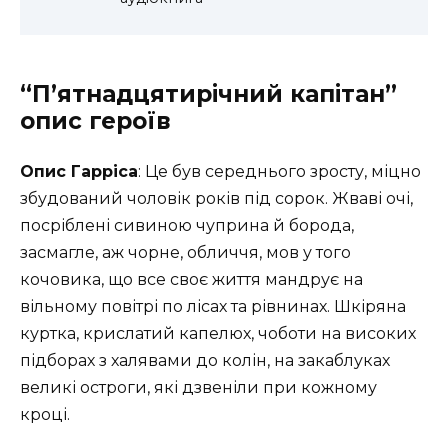
“П’ятнадцятирічний капітан”
опис героїв
Опис Гарріса
: Це був середнього зросту, міцно
збудований чоловік років під сорок. Жваві очі,
посріблені сивиною чуприна й борода,
засмагле, аж чорне, обличчя, мов у того
кочовика, що все своє життя мандрує на
вільному повітрі по лісах та рівнинах. Шкіряна
куртка, крислатий капелюх, чоботи на високих
підборах з халявами до колін, на закаблуках
великі остроги, які дзвеніли при кожному
кроці.