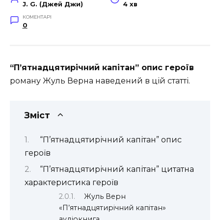
J. G. (Джей Джи)
4 хв
КОМЕНТАРІ
0
“П’ятнадцятирічний капітан” опис героїв
роману Жуль Верна наведений в цій статті.
Зміст
“П’ятнадцятирічний капітан” опис
героїв
“П’ятнадцятирічний капітан” цитатна
характеристика героїв
Жуль Верн
«П’ятнадцятирічний капітан»
аудіокнига