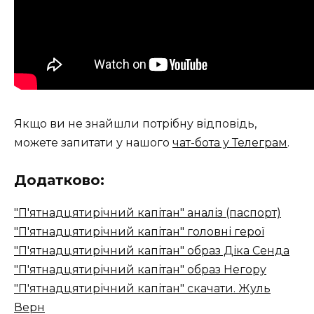
Якщо ви не знайшли потрібну відповідь,
можете запитати у нашого
чат-бота у Телеграм
.
Додатково:
"П'ятнадцятирічний капітан" аналіз (паспорт)
"П'ятнадцятирічний капітан" головні герої
"П'ятнадцятирічний капітан" образ Діка Сенда
"П'ятнадцятирічний капітан" образ Негору
"П'ятнадцятирічний капітан" скачати. Жуль
Верн