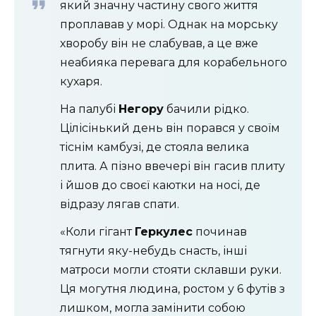
який значну частину свого життя
проплавав у морі. Однак на морську
хворобу він не слабував, а це вже
неабияка перевага для корабельного
кухаря.
На палубі
Негору
бачили рідко.
Цілісінький день він порався у своїм
тіснім камбузі, де стояла велика
плита. А пізно ввечері він гасив плиту
і йшов до своєї каютки на носі, де
відразу лягав спати.
«Коли гігант
Геркулес
починав
тягнути яку-небудь снасть, інші
матроси могли стояти склавши руки.
Ця могутня людина, ростом у 6 футів з
лишком, могла замінити собою