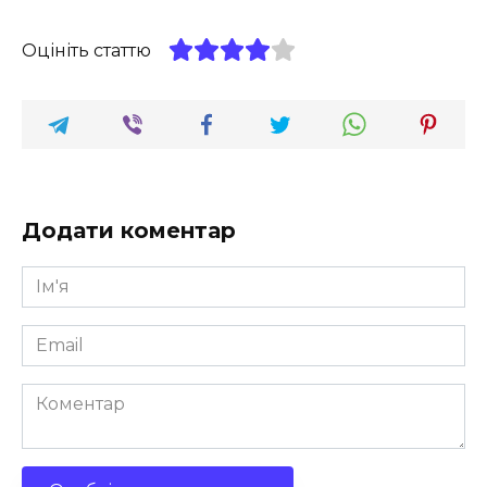
Оцініть статтю
Додати коментар
Ім'я
*
Email
*
Коментар