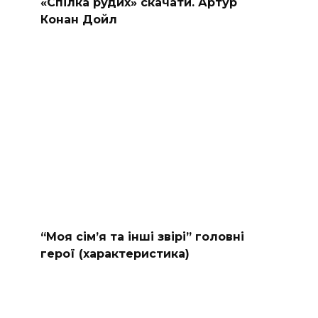
«Спілка рудих» скачати. Артур
Конан Дойл
“Моя сімʼя та інші звірі” головні
герої (характеристика)