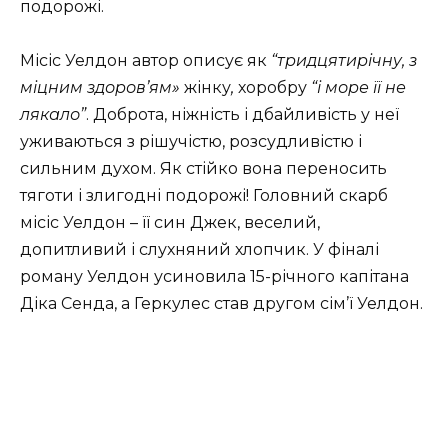
подорожі.
Місіс Уелдон автор описує як
“тридцятирічну, з
міцним здоров’ям»
жінку
,
хоробру
“і море її не
лякало”
. Доброта, ніжність і дбайливість у неї
уживаються з рішучістю, розсудливістю і
сильним духом. Як стійко вона переносить
тяготи і злигодні подорожі! Головний скарб
місіс Уелдон – її син Джек, веселий,
допитливий і слухняний хлопчик. У фіналі
роману Уелдон усиновила 15-річного капітана
Діка Сенда, а Геркулес став другом сім’ї Уелдон.