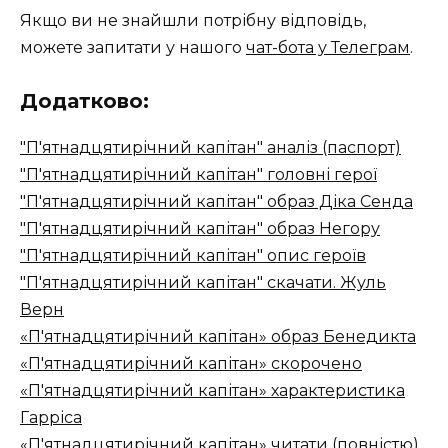
Якщо ви не знайшли потрібну відповідь,
можете запитати у нашого
чат-бота у Телеграм
.
Додатково:
"П'ятнадцятирічний капітан" аналіз (паспорт)
"П'ятнадцятирічний капітан" головні герої
"П'ятнадцятирічний капітан" образ Діка Сенда
"П'ятнадцятирічний капітан" образ Негору
"П'ятнадцятирічний капітан" опис героїв
"П'ятнадцятирічний капітан" скачати. Жуль
Верн
«П'ятнадцятирічний капітан» образ Бенедикта
«П'ятнадцятирічний капітан» скорочено
«П'ятнадцятирічний капітан» характеристика
Гарріса
«П'ятнадцятирічний капітан» читати (повністю).