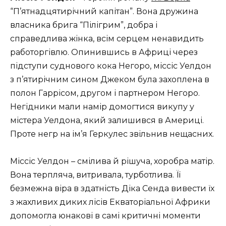
“П’ятнадцятирічний капітан”. Вона дружина
власника брига “Пілігрим”, добра і
справедлива жінка, всім серцем ненавидить
работоргівлю. Опинившись в Африці через
підступи суднового кока Негоро, міссіс Уелдон
з п’ятирічним сином Джеком була захоплена в
полон Гаррісом, другом і партнером Негоро.
Негідники мали намір домогтися викупу у
містера Уелдона, який залишився в Америці.
Проте негр на ім’я Геркулес звільнив нещасних.
Міссіс Уелдон – смілива й рішуча, хоробра матір.
Вона терпляча, витривала, турботлива. Її
безмежна віра в здатність Діка Сенда вивести їх
з жахливих диких лісів Екваторіальної Африки
допомогла юнакові в самі критичні моменти