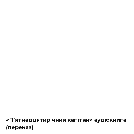
«П’ятнадцятирічний капітан» аудіокнига
(переказ)