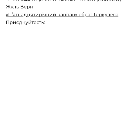
Жуль Верн
«П’ятнадцятирічний капітан» образ Геркулеса
Приєднуйтесть: