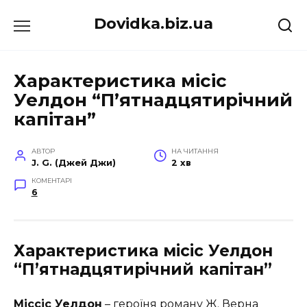
Перейти
Dovidka.biz.ua
до
вмісту
Характеристика місіс
Уелдон “П’ятнадцятирічний
капітан”
АВТОР
НА ЧИТАННЯ
J. G. (Джей Джи)
2 хв
КОМЕНТАРІ
6
Характеристика місіс Уелдон
“П’ятнадцятирічний капітан”
Міссіс Уелдон
– героїня роману
Ж. Верна