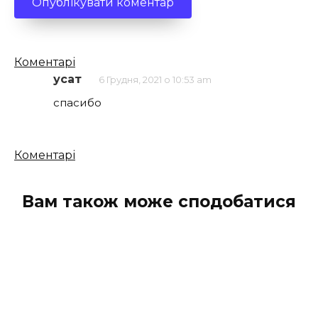
Кількість
Коментарі
коментарів
усат
6 Грудня, 2021 о 10:53 am
спасибо
Кількість
Коментарі
коментарів
Вам також може сподобатися