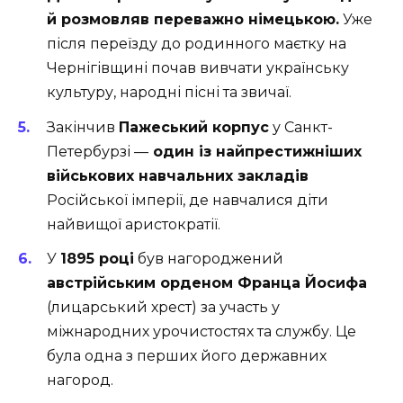
й розмовляв переважно німецькою.
Уже
після переїзду до родинного маєтку на
Чернігівщині почав вивчати українську
культуру, народні пісні та звичаї.
Закінчив
Пажеський корпус
у Санкт-
Петербурзі —
один із найпрестижніших
військових навчальних закладів
Російської імперії, де навчалися діти
найвищої аристократії.
У
1895 році
був нагороджений
австрійським орденом Франца Йосифа
(лицарський хрест) за участь у
міжнародних урочистостях та службу. Це
була одна з перших його державних
нагород.