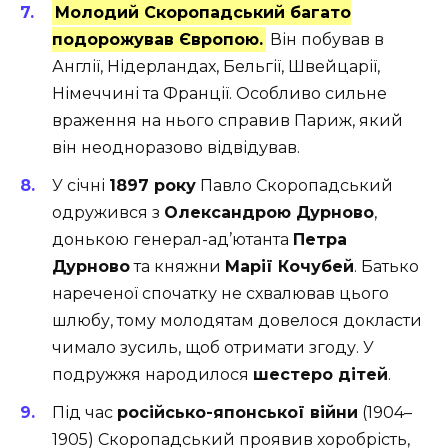
Молодий Скоропадський багато
подорожував Європою.
Він побував в
Англії, Нідерландах, Бельгії, Швейцарії,
Німеччині та Франції. Особливо сильне
враження на нього справив Париж, який
він неодноразово відвідував.
У січні
1897 року
Павло Скоропадський
одружився з
Олександрою Дурново
,
донькою генерал-ад’ютанта
Петра
Дурново
та княжни
Марії Кочубей
. Батько
нареченої спочатку не схвалював цього
шлюбу, тому молодятам довелося докласти
чимало зусиль, щоб отримати згоду. У
подружжя народилося
шестеро дітей
.
Під час
російсько-японської війни
(1904–
1905) Скоропадський проявив хоробрість,