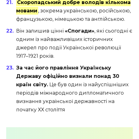
Скоропадський добре володів кількома
мовами
, зокрема українською, російською,
французькою, німецькою та англійською.
Він залишив цінні
«Спогади»
, які сьогодні є
одним із найважливіших історичних
джерел про події Української революції
1917–1921 років.
За час його правління Українську
Державу офіційно визнали понад 30
країн світу.
Це був один із найуспішніших
періодів міжнародного дипломатичного
визнання української державності на
початку ХХ століття