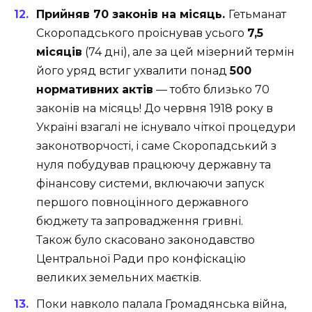
Прийняв 70 законів на місяць.
Гетьманат
Скоропадського проіснував усього
7,5
місяців
(74 дні), але за цей мізерний термін
його уряд встиг ухвалити понад
500
нормативних актів
— тобто близько 70
законів на місяць! До червня 1918 року в
Україні взагалі не існувало чіткої процедури
законотворчості, і саме Скоропадський з
нуля побудував працюючу державну та
фінансову системи, включаючи запуск
першого повноцінного державного
бюджету та запровадження гривні.
Також було скасовано законодавство
Центральної Ради про конфіскацію
великих земельних маєтків.
Поки навколо палала Громадянська війна,