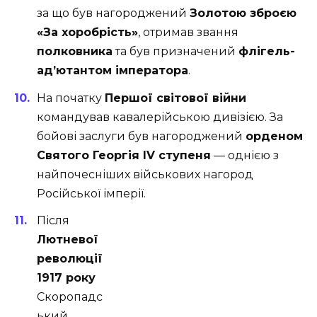
за що був нагороджений
Золотою зброєю
«За хоробрість»
, отримав звання
полковника
та був призначений
флігель-
ад’ютантом імператора
.
На початку
Першої світової війни
командував кавалерійською дивізією. За
бойові заслуги був нагороджений
орденом
Святого Георгія IV ступеня
— однією з
найпочесніших військових нагород
Російської імперії.
Після
Лютневої
революції
1917 року
Скоропадс
ький