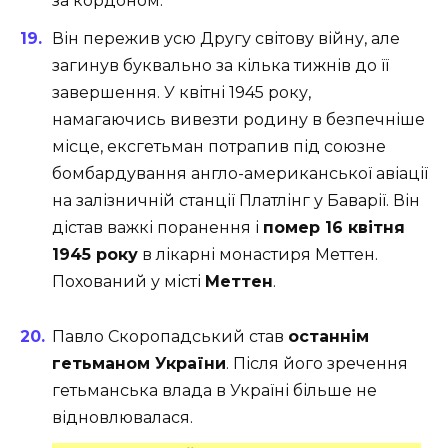
за кордоном.
Він пережив усю Другу світову війну, але
загинув буквально за кілька тижнів до її
завершення. У квітні 1945 року,
намагаючись вивезти родину в безпечніше
місце, ексгетьман потрапив під союзне
бомбардування англо-американської авіації
на залізничній станції Платлінг у Баварії. Він
дістав важкі поранення і
помер 16 квітня
1945 року
в лікарні монастиря Меттен.
Похований у місті
Меттен
.
Павло Скоропадський став
останнім
гетьманом України
. Після його зречення
гетьманська влада в Україні більше не
відновлювалася.