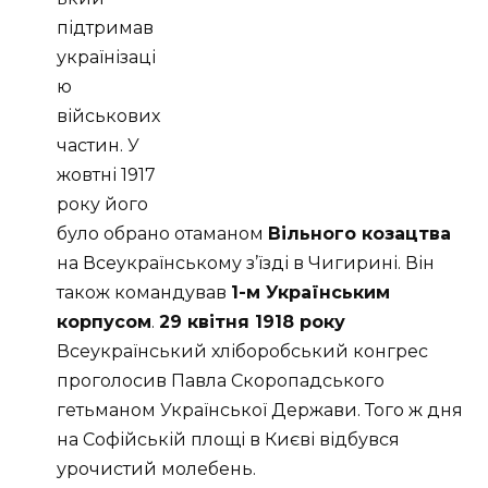
підтримав
українізаці
ю
військових
частин. У
жовтні 1917
року його
було обрано отаманом
Вільного козацтва
на Всеукраїнському з’їзді в Чигирині. Він
також командував
1-м Українським
корпусом
.
29 квітня 1918 року
Всеукраїнський хліборобський конгрес
проголосив Павла Скоропадського
гетьманом Української Держави. Того ж дня
на Софійській площі в Києві відбувся
урочистий молебень.