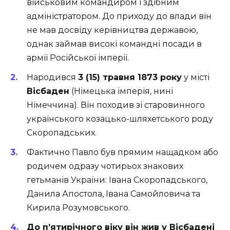
військовим командиром і здібним
адміністратором. До приходу до влади він
не мав досвіду керівництва державою,
однак займав високі командні посади в
армії Російської імперії.
Народився
3 (15) травня 1873 року
у місті
Вісбаден
(Німецька імперія, нині
Німеччина). Він походив зі старовинного
українського козацько-шляхетського роду
Скоропадських.
Фактично Павло був прямим нащадком або
родичем одразу чотирьох знакових
гетьманів України: Івана Скоропадського,
Данила Апостола, Івана Самойловича та
Кирила Розумовського.
До п’ятирічного віку він жив у Вісбадені