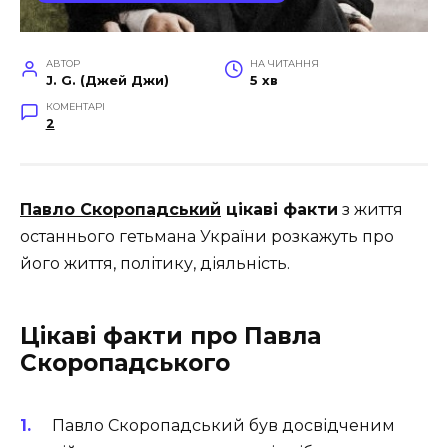
АВТОР
НА ЧИТАННЯ
J. G. (Джей Джи)
5 хв
КОМЕНТАРІ
2
Павло Скоропадський
цікаві факти
з життя
останнього гетьмана України розкажуть про
його життя, політику, діяльність.
Цікаві факти про
Павла
Скоропадського
Павло Скоропадський був досвідченим