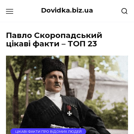
Перейти
Dovidka.biz.ua
до
вмісту
Павло Скоропадський
цікаві факти – ТОП 23
ЦІКАВІ ФАКТИ ПРО ВІДОМИХ ЛЮДЕЙ