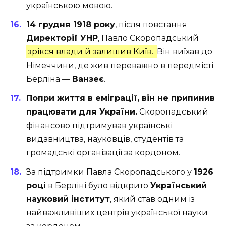
українською мовою.
14 грудня 1918 року
, після повстання
Директорії УНР
, Павло Скоропадський
зрікся влади й залишив Київ.
Він виїхав до
Німеччини, де жив переважно в передмісті
Берліна —
Ванзеє
.
Попри життя в еміграції, він не припинив
працювати для України.
Скоропадський
фінансово підтримував українські
видавництва, науковців, студентів та
громадські організації за кордоном.
За підтримки Павла Скоропадського у
1926
році
в Берліні було відкрито
Український
науковий інститут
, який став одним із
найважливіших центрів української науки