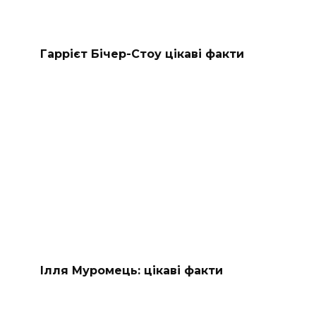
Гаррієт Бічер-Стоу цікаві факти
Ілля Муромець: цікаві факти