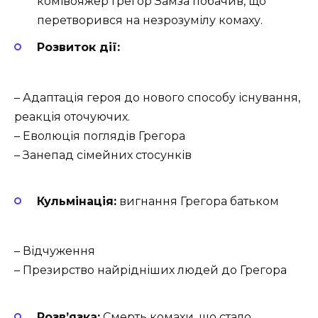
комівояжер Грегор Замза побачив, що
перетворився на незрозумілу комаху.
Розвиток дії:
– Адаптація героя до нового способу існування,
реакція оточуючих.
– Еволюція поглядів Грегора
– Занепад сімейних стосунків
Кульмінація:
вигнання Грегора батьком
– Відчуження
– Презирство найрідніших людей до Грегора
Розв’язка:
Смерть комахи, що стало