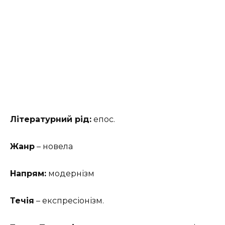
Літературний рід:
епос.
Жанр
– новела
Напрям:
модернізм
Течія
– експресіонізм.