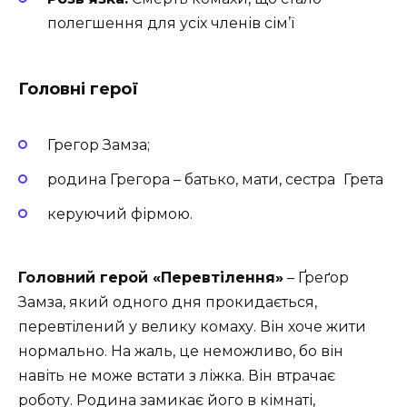
полегшення для усіх членів сім’ї
Головні герої
Грегор Замза;
родина Грегора – батько, мати, сестра
Грета
керуючий фірмою.
Головний герой «Перевтілення»
– Ґреґор
Замза, який одного дня прокидається,
перевтілений у велику комаху. Він хоче жити
нормально. На жаль, це неможливо, бо він
навіть не може встати з ліжка. Він втрачає
роботу. Родина замикає його в кімнаті,