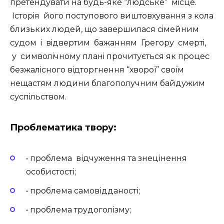
претендувати на будь-яке “людське” мiсце.
Iсторiя його поступового виштовхування з кола
близьких людей, що завершилася сiмейним
судом i вiдвертим бажанням Грегору смертi,
у символiчному планi прочитується як процес
безжалiсного вiдторгнення “хвороï” своïм
нещастям людини благополучним байдужим
суспiльством.
Проблематика твору:
• проблема
відчуження та знецінення
особистості;
• проблема самовідданості;
• проблема трудоголізму;