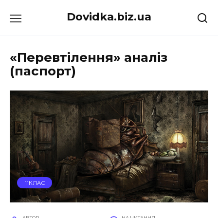
Перейти
Dovidka.biz.ua
до
вмісту
«Перевтілення» аналіз
(паспорт)
11КЛАС
АВТОР
НА ЧИТАННЯ