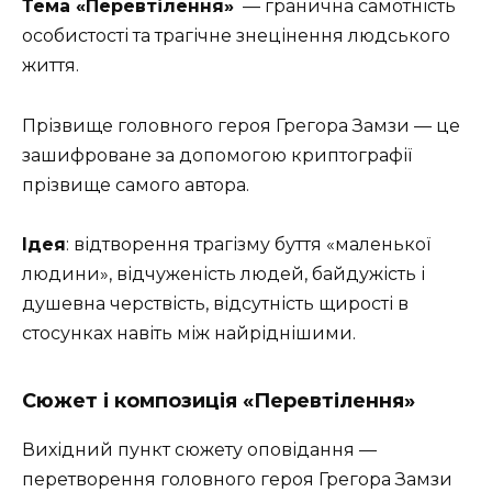
Тема «Перевтілення»
— гранична самотність
особистості та трагічне знецінення людського
життя.
Прізвище головного героя Грегора Замзи — це
зашифроване за допомогою криптографії
прізвище самого автора.
Ідея
:
відтворення трагізму буття «маленької
людини», відчуженість людей, байдужість і
душевна черствість, відсутність щирості в
стосунках навіть між найріднішими.
Сюжет і композиція «Перевтілення»
Вихідний пункт сюжету оповідання —
перетворення головного героя Грегора Замзи