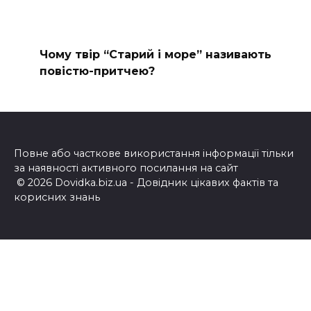
Чому твір “Старий і море” називають
повістю-притчею?
Повне або часткове використання інформації тільки
за наявності активного посилання на сайт
© 2026 Dovidka.biz.ua - Довідник цікавих фактів та
корисних знань