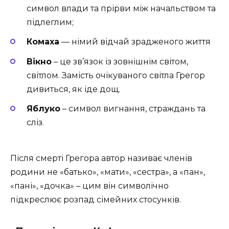
символ влади та прірви між начальством та
підлеглим;
Комаха
— німий відчай зрадженого життя
Вікно
– це зв’язок із зовнішнім світом,
світлом. Замість очікуваного світла Грегор
дивиться, як іде дощ.
Яблуко
– символ вигнання, страждань та
сліз.
Після смерті Грегора автор називає членів
родини не «батько», «мати», «сестра», а «пан»,
«пані», «дочка» – цим він символічно
підкреслює розпад сімейних стосунків.