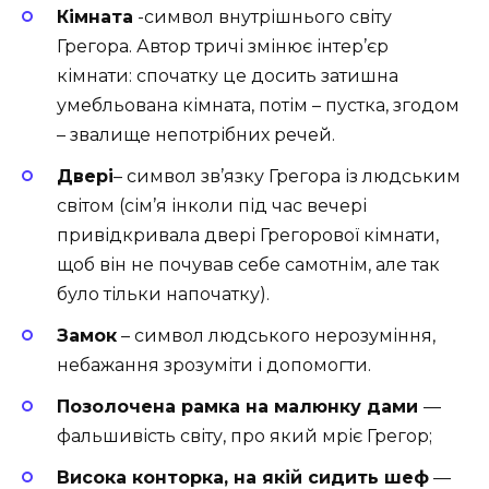
Кімната
-символ внутрішнього світу
Грегора. Автор тричі змінює інтер’єр
кімнати: спочатку це досить затишна
умебльована кімната, потім – пустка, згодом
– звалище непотрібних речей.
Двері
– символ зв’язку Грегора із людським
світом (сім’я інколи під час вечері
привідкривала двері Грегорової кімнати,
щоб він не почував себе самотнім, але так
було тільки напочатку).
Замок
– символ людського нерозуміння,
небажання зрозуміти і допомогти.
Позолочена рамка на малюнку дами
—
фальшивість світу, про який мріє Грегор;
Висока конторка, на якій сидить шеф
—