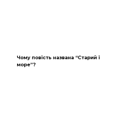
Чому повість названа “Старий і
море”?