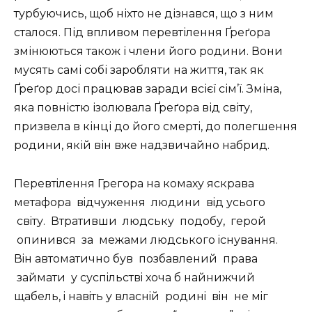
турбуючись, щоб ніхто не дізнався, що з ним
сталося. Під впливом перевтілення Ґреґора
змінюються також і члени його родини. Вони
мусять самі собі заробляти на життя, так як
Ґреґор досі працював заради всієї сім’ї. Зміна,
яка повністю ізолювала Ґреґора від світу,
призвела в кінці до його смерті, до полегшення
родини, якій він вже надзвичайно набрид.
Перевтiлення Грегора на комаху яскрава
метафора вiдчуження людини вiд усього
свiту. Втративши людську подобу, герой
опинився за межами людського iснування.
Вiн автоматично був позбавлений права
займати у суспiльствi хоча б найнижчий
щабель, i навiть у власнiй родинi вiн не мiг