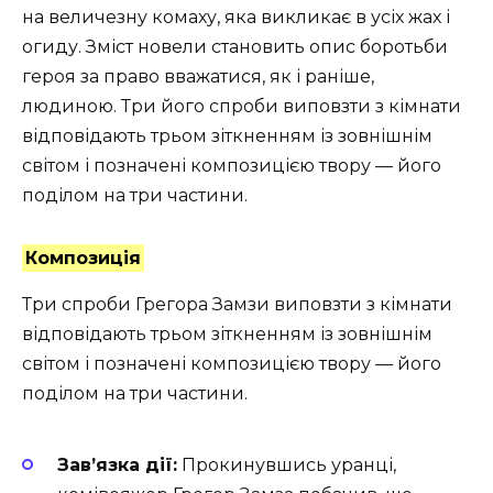
на величезну комаху, яка викликає в усіх жах і
огиду. Зміст новели становить опис боротьби
героя за право вважатися, як і раніше,
людиною. Три його спроби виповзти з кімнати
відповідають трьом зіткненням із зовнішнім
світом і позначені композицією твору — його
поділом на три частини.
Композиція
Три спроби Грегора Замзи виповзти з кімнати
відповідають трьом зіткненням із зовнішнім
світом і позначені композицією твору — його
поділом на три частини.
Зав’язка дії:
Прокинувшись уранці,