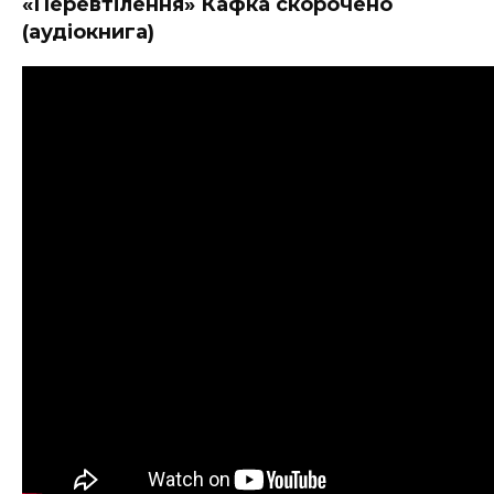
«Перевтілення» Кафка скорочено
(аудіокнига)