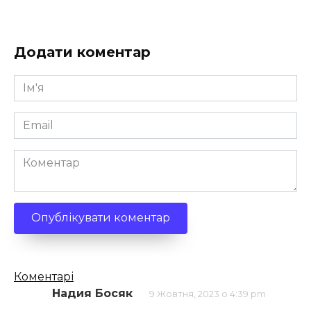
Додати коментар
Ім'я
*
Email
*
Коментар
Кількість
Коментарі
коментарів
Надия Босяк
9 Жовтня, 2023 о 4:39 pm