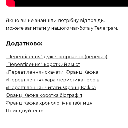
Якщо ви не знайшли потрібну відповідь,
можете запитати у нашого
чат-бота у Телеграм
.
Додатково:
"Перевтілення" дуже скорочено (переказ)
"Перевтілення" короткий зміст
«Перевтілення» скачати. Франц Кафка
«Перевтілення» характеристика героїв
«Перевтілення» читати. Франц Кафка
Франц Кафка коротка біографія
Франц Кафка хронологічна таблиця
Приєднуйтесть: