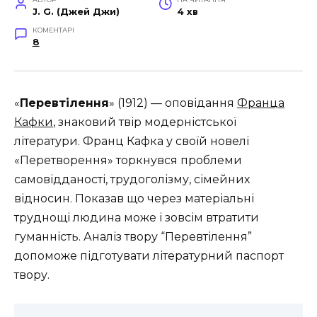
J. G. (Джей Джи)
4 хв
КОМЕНТАРІ
8
«
Перевтілення
» (1912) — оповідання
Франца
Кафки
, знаковий твір модерністської
літератури. Франц Кафка у своїй новелі
«Перетворення» торкнувся проблеми
самовідданості, трудоголізму, сімейних
відносин. Показав що через матеріальні
труднощі людина може і зовсім втратити
гуманність. Аналіз твору “Перевтілення”
допоможе підготувати літературний паспорт
твору.