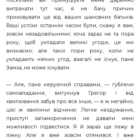
поскільки ви примушуєте мене даремно
витрачати тут час, я не бачу причин
приховувати це від ваших шановних батьків.
Ваші успіхи останнім часом були, скажу я вам,
зовсім незадовільними; хоча зараз не та пора
року, щоб укладати великі угоди, це ми
визнаємо; але такої пори року, коли не
укладають ніяких угод, взагалі не існує, пане
Замза, не може існувати.
— Але, пане керуючий справами, — гублячи
самовладання, вигукнув Грегор і від
хвилювання забув про все інше, — я ж негайно,
цієї ж хвилини відчиню. Легке нездужання,
приступ запаморочення не давали мені
можливості підвестися. Я й зараз ще лежу в
ліжку. Але я вже зовсім отямився. I вже