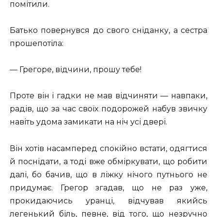
помітили.
Батько повернувся до свого сніданку, а сестра
прошепотіла:
— Грегоре, відчини, прошу тебе!
Проте він і гадки не мав відчиняти — навпаки,
радів, що за час своїх подорожей набув звичку
навіть удома замикати на ніч усі двері.
Він хотів насамперед спокійно встати, одягтися
й поснідати, а тоді вже обміркувати, що робити
далі, бо бачив, що в ліжку нічого путнього не
придумає. Грегор згадав, що не раз уже,
прокидаючись уранці, відчував якийсь
легенький біль, певне, від того, що незручно