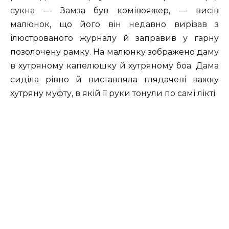
сукна — Замза був комівояжер, — висів
малюнок, що його він недавно вирізав з
ілюстрованого журналу й заправив у гарну
позолочену рамку. На малюнку зображено даму
в хутряному капелюшку й хутряному боа. Дама
сиділа рівно й виставляла глядачеві важку
хутряну муфту, в якій її руки тонули по самі лікті.