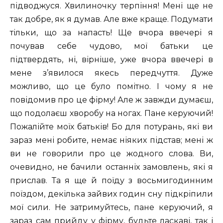
підводжуся. Хвилиночку терпіння! Мені ще не
так добре, як я думав. Але вже краще. Подумати
тільки, що за напасть! Ще вчора ввечері я
почував себе чудово, мої батьки це
підтвердять, ні, вірніше, уже вчора ввечері в
мене з’явилося якесь передчуття. Дуже
можливо, що це було помітно. I чому я не
повідомив про це фірму! Але ж завжди думаєш,
що подолаєш хворобу на ногах. Пане керуючий!
Пожалійте моїх батьків! Бо для потурань, які ви
зараз мені робите, немає ніяких підстав; мені ж
ви не говорили про це жодного слова. Ви,
очевидно, не бачили останніх замовлень, які я
прислав. Та я ще й поїду з восьмигодинним
поїздом, декілька зайвих годин сну підкріпили
мої сили. Не затримуйтесь, пане керуючий, я
зараз сам прийду у фірму, будьте ласкаві, так і