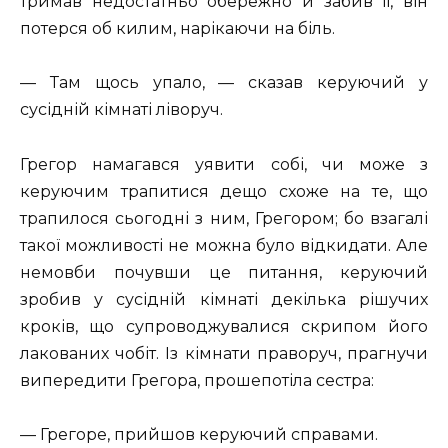
тримав недостатньо обережно й забив її, він
потерся об килим, нарікаючи на біль.
— Там щось упало, — сказав керуючий у
сусідній кімнаті ліворуч.
Грегор намагався уявити собі, чи може з
керуючим трапитися дещо схоже на те, що
трапилося сьогодні з ним, Грегором; бо взагалі
такої можливості не можна було відкидати. Але
немовби почувши це питання, керуючий
зробив у сусідній кімнаті декілька рішучих
кроків, що супроводжувалися скрипом його
лакованих чобіт. Із кімнати праворуч, прагнучи
випередити Грегора, прошепотіла сестра:
— Грегоре, прийшов керуючий справами.