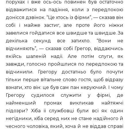
порухах і вже ось-ось повинен був остаточно
відважитися на падіння, коли з передпокою
донісся дзвінок. “Це хтось із фірми”, — сказав він
собі і майже застиг, але проте його ніжки
завелися гойдатися все швидше та швидше. За
декілька секунд все затихло. “Вони не
відчиняють”, — сказав собі Грегор, віддаючись
якійсь шаленій надії. Але потім слуги, як
завжди, голосно пройшлися по передпокою та
відчинили. Грегору достатньо було почути
тільки перше вітальне слово гостя, щоб відразу
взнати, хто він: це був сам пан керуючий. I чому
Грегору судилося служити у фірмі, де
найменший промах викликав найтяжчі
підозри? Хіба її службовці були всі як один
негідники, хіба серед них не стане надійного й
чесного чоловіка, який, хоча й не віддав справі