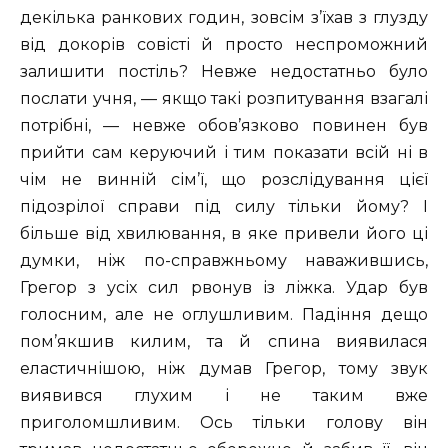
декілька ранкових годин, зовсім з’їхав з глузду
від докорів совісті й просто неспроможний
залишити постіль? Невже недостатньо було
послати учня, — якщо такі розпитування взагалі
потрібні, — невже обов’язково повинен був
прийти сам керуючий і тим показати всій ні в
чім не винній сім’ї, що розслідування цієї
підозрілої справи під силу тільки йому? I
більше від хвилювання, в яке привели його ці
думки, ніж по-справжньому наважившись,
Грегор з усіх сил рвонув із ліжка. Удар був
голосним, але не оглушливим. Падіння дещо
пом’якшив килим, та й спина виявилася
еластичнішою, ніж думав Грегор, тому звук
виявився глухим і не таким вже
приголомшливим. Ось тільки голову він