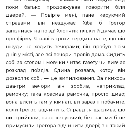
поки батько продовжував говорити біля
дверей. — Повірте мені, пане керуючий
справами, він нездужає. Хіба б Грегор
запізнився на поїзд! Хлопчик тільки й думає що
про фірму. Я навіть трохи сердита на те, що він
нікуди не ходить вечорами; він пробув вісім
днів у місті, але всі вечори провів дома. Сидить
собі за столом і мовчки читає газету чи вивчає
розклад поїздів. Єдина розвага, котру він
дозволяє собі, — це випилювання. За якихось
два-три вечори він зробив, наприклад,
рамочку; така красива рамочка, просто диво;
вона висить там у кімнаті, ви зараз її побачите,
коли Грегор відчинить. Справді, я щаслива, що
ви прийшли, пане керуючий; без вас ми б не
примусили Грегора відчинити двері; він такий