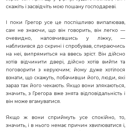
скажіть і засвідчіть мою пошану господареві.
І поки Грегор усе це поспішливо випалював,
сам не знаючи, що він говорить, він легко —
очевидно, наловчившись у ліжку, —
наблизився до скрині і спробував, спираючись
на неї, випрямиться на ввесь зріст. Він дійсно
хотів відчинити двері, дійсно хотів вийти та
поговорити з керуючим; йому дуже хотілося
взнати, що скажуть, побачивши його, люди, які
зараз так його чекають. Якщо вони злякаються,
значить, з Грегора вже знята відповідальність і
він може вгамуватися.
Якщо ж вони сприймуть усе спокійно, то,
значить, і в нього немає причин хвилюватися і,