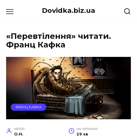
Перейти
Dovidka.biz.ua
до
вмісту
«Перевтілення» читати.
Франц Кафка
ФРАНЦ КАФКА
АВТОР
НА ЧИТАННЯ
O.H.
29 хв