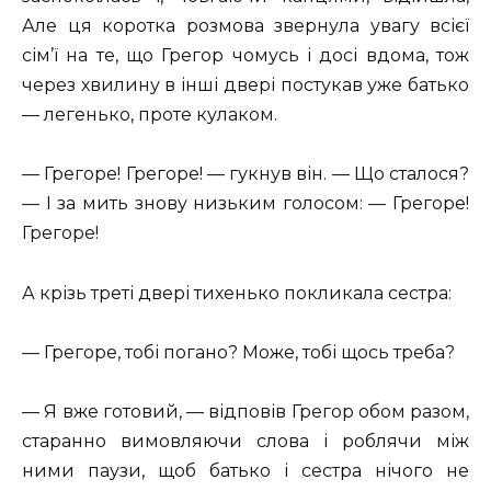
Але ця коротка розмова звернула увагу всієї
сім’ї на те, що Грегор чомусь і досі вдома, тож
через хвилину в інші двері постукав уже батько
— легенько, проте кулаком.
— Грегоре! Грегоре! — гукнув він. — Що сталося?
— I за мить знову низьким голосом: — Грегоре!
Грегоре!
А крізь треті двері тихенько покликала сестра:
— Грегоре, тобі погано? Може, тобі щось треба?
— Я вже готовий, — відповів Грегор обом разом,
старанно вимовляючи слова і роблячи між
ними паузи, щоб батько і сестра нічого не