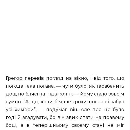
Грегор перевів погляд на вікно, і від того, що
погода така погана, — чути було, як тарабанить
дощ по блясі на підвіконні, — йому стало зовсім
сумно. “А що, коли б я ще трохи поспав і забув
усі химери”, — подумав він. Але про це було
годі й згадувати, бо він звик спати на правому
боці, а в теперішньому своєму стані не міг