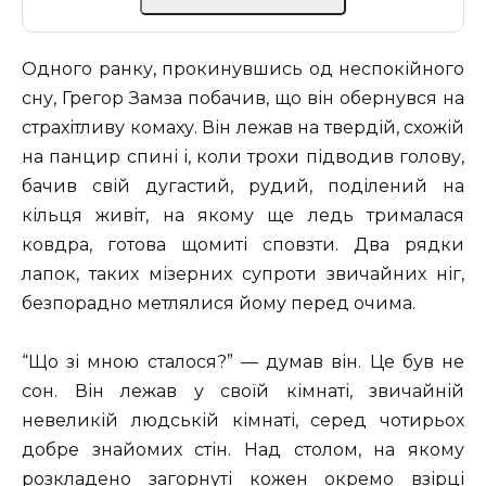
Одного ранку, прокинувшись од неспокійного
сну, Грегор Замза побачив, що він обернувся на
страхітливу комаху. Він лежав на твердій, схожій
на панцир спині і, коли трохи підводив голову,
бачив свій дугастий, рудий, поділений на
кільця живіт, на якому ще ледь трималася
ковдра, готова щомиті сповзти. Два рядки
лапок, таких мізерних супроти звичайних ніг,
безпорадно метлялися йому перед очима.
“Що зі мною сталося?” — думав він. Це був не
сон. Він лежав у своїй кімнаті, звичайній
невеликій людській кімнаті, серед чотирьох
добре знайомих стін. Над столом, на якому
розкладено загорнуті кожен окремо взірці