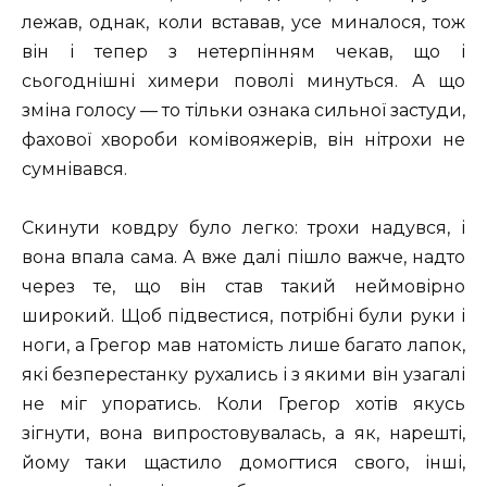
лежав, однак, коли вставав, усе миналося, тож
він і тепер з нетерпінням чекав, що і
сьогоднішні химери поволі минуться. А що
зміна голосу — то тільки ознака сильної застуди,
фахової хвороби комівояжерів, він нітрохи не
сумнівався.
Скинути ковдру було легко: трохи надувся, і
вона впала сама. А вже далі пішло важче, надто
через те, що він став такий неймовірно
широкий. Щоб підвестися, потрібні були руки і
ноги, а Грегор мав натомість лише багато лапок,
які безперестанку рухались і з якими він узагалі
не міг упоратись. Коли Грегор хотів якусь
зігнути, вона випростовувалась, а як, нарешті,
йому таки щастило домогтися свого, інші,