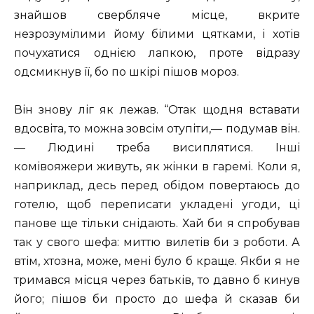
знайшов свербляче місце, вкрите
незрозумілими йому білими цятками, і хотів
почухатися однією лапкою, проте відразу
одсмикнув її, бо по шкірі пішов мороз.
Він знову ліг як лежав. “Отак щодня вставати
вдосвіта, то можна зовсім отупіти,— подумав він.
— Людині треба висиплятися. Інші
комівояжери живуть, як жінки в гаремі. Коли я,
наприклад, десь перед обідом повертаюсь до
готелю, щоб переписати укладені угоди, ці
панове ще тільки снідають. Хай би я спробував
так у свого шефа: миттю вилетів би з роботи. А
втім, хтозна, може, мені було б краще. Якби я не
тримався місця через батьків, то давно б кинув
його; пішов би просто до шефа й сказав би