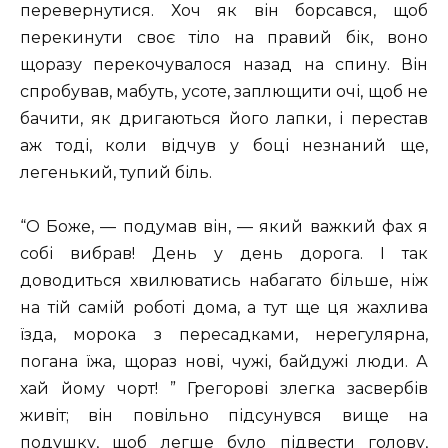
перевернутися. Хоч як він борсався, щоб
перекинути своє тіло на правий бік, воно
щоразу перекочувалося назад на спину. Він
спробував, мабуть, усоте, заплющити очі, щоб не
бачити, як дригаються його лапки, і перестав
аж тоді, коли відчув у боці незнаний ще,
легенький, тупий біль.
“О Боже, — подумав він, — який важкий фах я
собі вибрав! День у день дорога. I так
доводиться хвилюватись набагато більше, ніж
на тій самій роботі дома, а тут ще ця жахлива
їзда, морока з пересадками, нерегулярна,
погана їжа, щораз нові, чужі, байдужі люди. А
хай йому чорт! ” Грегорові злегка засвербів
живіт; він повільно підсунувся вище на
подушку, щоб легше було підвести голову,