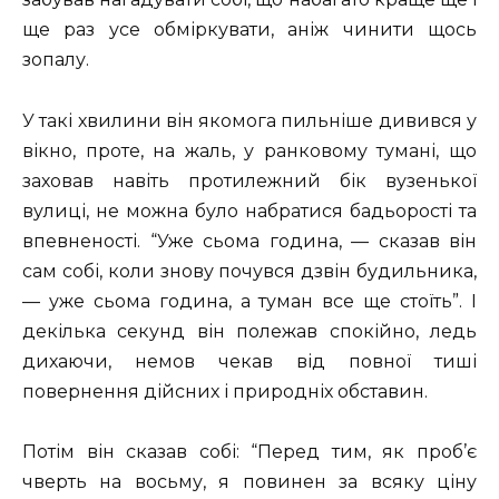
ще раз усе обміркувати, аніж чинити щось
зопалу.
У такі хвилини він якомога пильніше дивився у
вікно, проте, на жаль, у ранковому тумані, що
заховав навіть протилежний бік вузенької
вулиці, не можна було набратися бадьорості та
впевненості. “Уже сьома година, — сказав він
сам собі, коли знову почувся дзвін будильника,
— уже сьома година, а туман все ще стоїть”. I
декілька секунд він полежав спокійно, ледь
дихаючи, немов чекав від повної тиші
повернення дійсних і природніх обставин.
Потім він сказав собі: “Перед тим, як проб’є
чверть на восьму, я повинен за всяку ціну