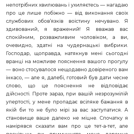
непотрібних хвилювань і ухиляєтесь — нагадаю
про це лише побіжно — від виконання своїх
службових обов’язків воістину нечувано. Я
здивований, я вражений! Я вважав вас
спокійним, розважливим чоловіком, а ви,
очевидно, здатні на чудернацькі вибрики.
Господар, щоправда, натякнув мені сьогодні
вранці на можливе пояснення вашого прогулу
— воно стосувалося нещодавно довіреного вам
інкасо, — але я, далебі, готовий був дати чесне
слово, що це пояснення не відповідає
дійсності. Проте зараз, при вашій незрозумілій
упертості, у мене пропадає всіляке бажання в
якій би то не було мірі за вас заступатися. А
становище ваше далеко не міцне. Спочатку я
намірявся сказати вам про це тет-а-тет, але