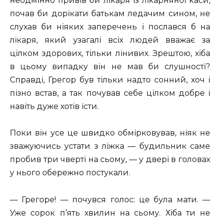
неодмінно привів би лікаря із лікарняної каси,
почав би дорікати батькам ледачим сином, не
слухав би ніяких заперечень і послався б на
лікаря, який узагалі всіх людей вважає за
цілком здорових, тільки лінивих. Зрештою, хіба
в цьому випадку він не мав би слушності?
Справді, Грегор був тільки надто сонний, хоч і
пізно встав, а так почував себе цілком добре і
навіть дуже хотів їсти.
Поки він усе це швидко обмірковував, ніяк не
зважуючись устати з ліжка — будильник саме
пробив три чверті на сьому, — у двері в головах
у нього обережно постукали.
— Грегоре! — почувся голос: це була мати. —
Уже сорок п’ять хвилин на сьому. Хіба ти не