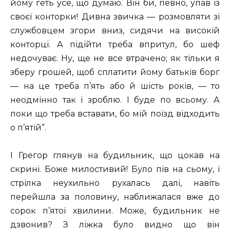
йому геть усе, що думаю. Він би, певно, упав із
своєї конторки! Дивна звичка — розмовляти зі
службовцем згори вниз, сидячи на високій
конторці. А підійти треба впритул, бо шеф
недочуває. Ну, ще не все втрачено; як тільки я
зберу грошей, щоб сплатити йому батьків борг
— на це треба п’ять або й шість років, — то
неодмінно так і зроблю. I буде по всьому. А
поки що треба вставати, бо мій поїзд відходить
о п’ятій”.
I Грегор глянув на будильник, що цокав на
скрині. Боже милостивий! Було пів на сьому, і
стрілка неухильно рухалась далі, навіть
перейшла за половину, наближалася вже до
сорок п’ятої хвилини. Може, будильник не
дзвонив? З ліжка було видно що він