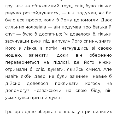
гру, ніж на обтяжливий труд, слід було тільки
рвучко розгойдуватися, — він подумав, як би
було все просто, коли б йому допомогли. Двох
сильних чоловіків — він подумав про батька й
слуг — було б достатньо; їм довелося б, тільки
засунувши руки під випуклу його спину, зняти
його з ліжка, а потім, нагнувшись зі своєю
ношею, зачекати, доки він обережно
перевернеться на підлозі, де його ніжки
отримали б, слід думати, якийсь смисл. Але
навіть якби двері не були зачинені, невже б
дійсно довелося покликати когось на
допомогу? Незважаючи на свою біду, він
усміхнувся при цій думці.
Грегор ледве зберігав рівновагу при сильних