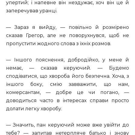
упертий; і напевне він нездужає, хоч він це й
заперечував уранці.
— Зараз я вийду, — повільно й розмірено
сказав Грегор, але не поворухнувся, щоб не
пропустити жодного слова з їхніх розмов.
— Іншого пояснення, добродійко, у мене й
немає, — сказав керуючий. — Будемо
сподіватися, що хвороба його безпечна. Хоча, з
іншого боку, смію завважити, що нам,
комерсантам, — добре це чи погано, —
доводиться часто в інтересах справи просто
долати легку хворобу.
— Значить, пан керуючий може вже увійти до
тебе? — запитав нетерпляче батько і знову