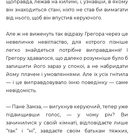
щоправда, лежав на килимі, і, узнавши, в якому
він знаходиться стані, ніхто не став би вимагати
від нього, щоб він впустив керуючого.
Але ж не виженуть так відразу Грегора через це
невеличке невігластво, для котрого пізніше
легко знайдеться потрібне виправдання! I
Грегору здавалося, що далеко розумніше було б
залишити його зараз у спокої, а не набридати
йому плачем і умовляннями. Але їх усіх гнітила
— і це виправдовувало їхню поведінку — саме
невідомість.
— Пане Замза, — вигукнув керуючий, тепер уже
підвищивши голос, — у чому річ? Ви
зачинилися у своїй кімнаті, відповідаєте лише
“так” і “ні”, завдаєте своїм батькам тяжких,