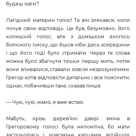
будеш їхати?
Лагідний материн голос! Та він злякався, коли
почув свою відповідь. Це був, безумовно, його
колишній голос, але з домішком якогось
болісного писку, що йшов ніби десь зсередини
і що його годі було стримати. Через те слова
можна було збагнути тільки першу мить, потім
вони зливалися, ставали зовсім незрозумілими.
Грегор хотів відповісти детально і все пояснити,
однак, побачивши таке, сказав лише:
— Чую, чую, мамо, я вже встаю.
Мабуть, крізь дерев’яні двері зміна в
Грегоровому голосі була непомітна, бо мати
заспокоїлась і, човгаючи капцями, відійшла,