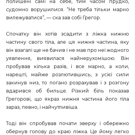
полишені самі на себе, тим часом прудко,
судомно ворушилися. “Не треба тільки марно
вилежуватися”, — ска зав собі Грегор.
Спочатку він хотів зсадити з ліжка нижню
частину свого тіла, але ця нижня частина, яку
він взагалі ще не бачив і не мав про неї жодного
уявлення, виявилася найнерухомішою. Він
пробував кілька разів, і все марно, а коли,
нарешті, майже розлютившись, з усієї сили
закинув низ, то погано розрахував і з розгону
вдарився об бильце. Різкий біль показав
Грегорові, що якраз нижня частина його тіла
зараз, певно, і найчутливіша.
Тоді він спробував почати зверху і обережно
обернув голову до краю ліжка. Це йому легко