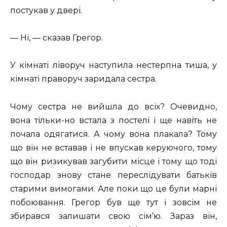
постукав у двері.
— Ні, — сказав Грегор.
У кімнаті ліворуч наступила нестерпна тиша, у
кімнаті праворуч заридала сестра.
Чому сестра не вийшла до всіх? Очевидно,
вона тільки-но встала з постелі і ще навіть не
почала одягатися. А чому вона плакала? Тому
що він не вставав і не впускав керуючого, тому
що він ризикував загубити місце і тому що тоді
господар знову стане переслідувати батьків
старими вимогами. Але поки що це були марні
побоювання. Грегор був ще тут і зовсім не
збирався залишати свою сім’ю. Зараз він,