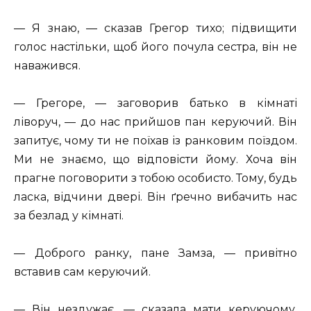
— Я знаю, — сказав Грегор тихо; підвищити
голос настільки, щоб його почула сестра, він не
наважився.
— Грегоре, — заговорив батько в кімнаті
ліворуч, — до нас прийшов пан керуючий. Він
запитує, чому ти не поїхав із ранковим поїздом.
Ми не знаємо, що відповісти йому. Хоча він
прагне поговорити з тобою особисто. Тому, будь
ласка, відчини двері. Він ґречно вибачить нас
за безлад у кімнаті.
— Доброго ранку, пане Замза, — привітно
вставив сам керуючий.
— Він нездужає, — сказала мати керуючому,