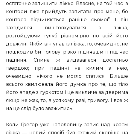
остаточно залишити ліжко. Власне, на той час із
контори вже прийдуть запитати про мене, бо
контора відчиняється раніше сьомої”. I він
заходився виштовхуватися з ліжка,
розгойдуючи тулуб рівномірно по всій його
довжині. Якби він упав із ліжка, то, очевидно, не
пошкодив би голову, різко піднявши її під час
падіння. Спина ж видавалася достатньо
твердою; при падінні на килим з нею,
очевидно, нічого не могло статися. Більше
всього хвилювала його думка про те, що тіло
його впаде з гуркотом і це викличе за дверима
якщо не жах, то, в усякому разі, тривогу. I все ж
на це слід було зважитись.
Коли Грегор уже наполовину завис над краєм
ліжка — новий спосіб був схожий скоріше на