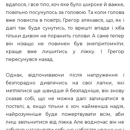
вдалося, і все тіло, хоч яке було широке й важке,
повільно посунулось за головою. Та коли голова
вже повисла в повітрі, Грегор злякався, що, як і
далі так буде сунутись, то врешті впаде і хіба
тільки дивом не поранить голови. А саме тепер
він нізащо не повинен був знепритомніти;
краще вже лишитись у ліжку. I Грегор
пересунувся назад.
Однак, відпочиваючи після напруження і
безпорадно дивлячись на свої лапки, які
метлялися ще швидше й безладніше, він знову
сказав собі, що не можна далі залишатися в
постелі, а, якщо тільки є хоч найменша надія,
найрозумніше буде пожертвувати всім, аби
лиш звільнитися від ліжка. Але водночас він не
забував нагадувати собі, що набагато краще ще і