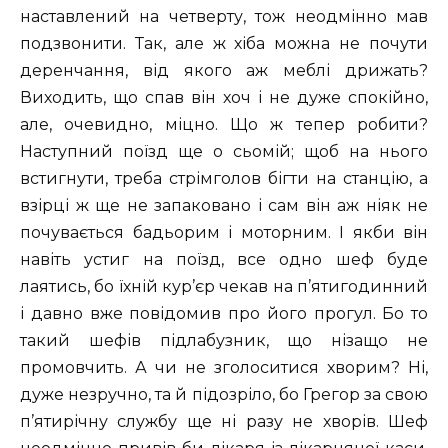
наставлений на четверту, тож неодмінно мав
подзвонити. Так, але ж хіба можна не почути
деренчання, від якого аж меблі дрижать?
Виходить, що спав він хоч і не дуже спокійно,
але, очевидно, міцно. Що ж тепер робити?
Наступний поїзд ще о сьомій; щоб на нього
встигнути, треба стрімголов бігти на станцію, а
взірці ж ще не запаковано і сам він аж ніяк не
почувається бадьорим і моторним. I якби він
навіть устиг на поїзд, все одно шеф буде
лаятись, бо їхній кур’єр чекав на п’ятигодинний
і давно вже повідомив про його прогул. Бо то
такий шефів підлабузник, що нізащо не
промовчить. А чи не зголоситися хворим? Ні,
дуже незручно, та й підозріло, бо Грегор за свою
п’ятирічну службу ще ні разу не хворів. Шеф