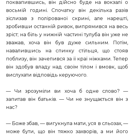
поквапившись, він дійсно буде на вокзалі о
восьмій годині. Спочатку він декілька разів
зіслизав з полірованої скрині, але нарешті,
зробивши останній ривок, випрямився на весь
зріст; на біль у нижній частині тулуба він уже не
зважав, хоча він був дуже сильним. Потім,
навалившись на спинку стільця, що стояв
поблизу, він зачепився за її краї ніжками. Тепер
він здобув владу над своїм тілом і вмовк, щоб
вислухати відповідь керуючого.
— Чи зрозуміли ви хоча б одне слово? —
запитав він батьків. — Чи не знущається він з
нас?
— Боже збав, — вигукнула мати, уся в сльозах, —
може бути, що він тяжко захворів, а ми його