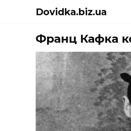
Перейти
Dovidka.biz.ua
до
вмісту
Франц Кафка к