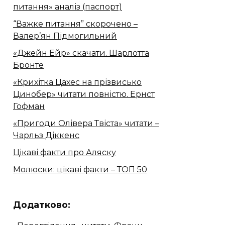
питання» аналіз (паспорт)
“Важке питання” скорочено –
Валер’ян Підмогильний
«Джейн Ейр» скачати. Шарлотта
Бронте
«Крихітка Цахес на прізвисько
Цинобер» читати повністю. Ернст
Гофман
«Пригоди Олівера Твіста» читати –
Чарльз Діккенс
Цікаві факти про Аляску
Молюски: цікаві факти – ТОП 50
Додатково: