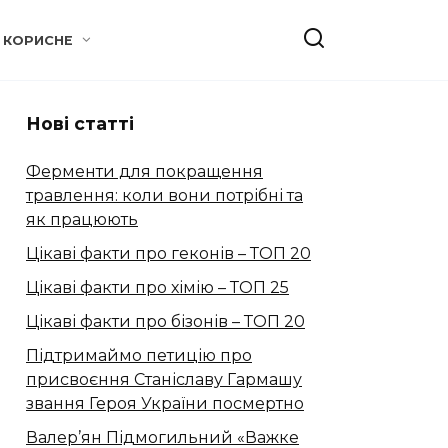
КОРИСНЕ
Нові статті
Ферменти для покращення
травлення: коли вони потрібні та
як працюють
Цікаві факти про геконів – ТОП 20
Цікаві факти про хімію – ТОП 25
Цікаві факти про бізонів – ТОП 20
Підтримаймо петицію про
присвоєння Станіславу Гармашу
звання Героя України посмертно
Валер’ян Підмогильний «Важке