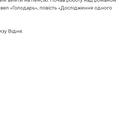
ний вийти на пенсію. Почав роботу над романом
новел «Голодарь», повість «Дослідження одного
изу Відня.