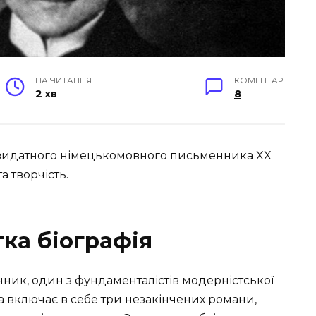
НА ЧИТАННЯ
КОМЕНТАРІ
2 хв
8
идатного німецькомовного письменника XX
а творчість.
ка біографія
ник, один з фундаменталістів модерністської
 включає в себе три незакінчених романи,