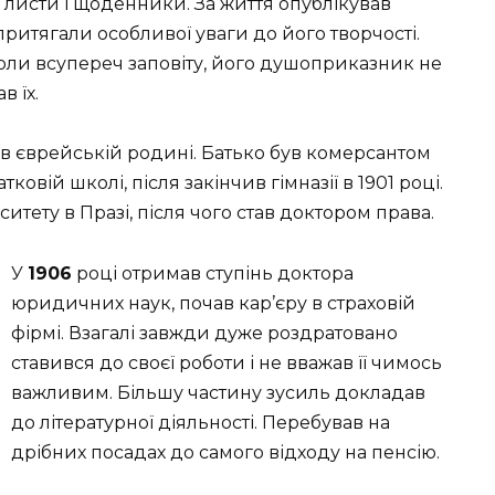
, листи і щоденники. За життя опублікував
притягали особливої ​​уваги до його творчості.
ли всупереч заповіту, його душоприказник не
в їх.
в єврейській родині. Батько був комерсантом
ковій школі, після закінчив гімназії в 1901 році.
итету в Празі, після чого став доктором права.
У
1906
році отримав ступінь доктора
юридичних наук, почав кар’єру в страховій
фірмі. Взагалі завжди дуже роздратовано
ставився до своєї роботи і не вважав її чимось
важливим. Більшу частину зусиль докладав
до літературної діяльності. Перебував на
дрібних посадах до самого відходу на пенсію.