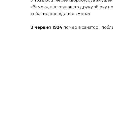
У
1922
році через хворобу, був змуше
«Замок», підготував до друку збірку 
собаки», оповідання «Нора».
3 червня 1924
помер в санаторії побл