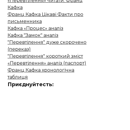
«Перевтілення» читати. Франц
Кафка
Франц Кафка Цікаві Факти про
письменника
Кафка «Процес» аналіз
Кафка "Замок" аналіз
"Перевтілення" дуже скорочено
(переказ)
"Перевтілення" короткий зміст
«Перевтілення» аналіз (паспорт)
Франц Кафка хронологічна
таблиця
Приєднуйтесть: