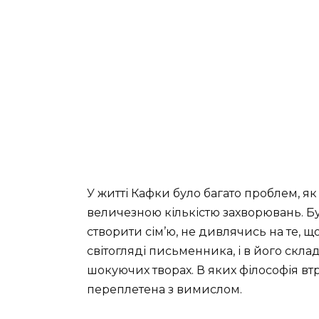
У житті Кафки було багато проблем, як 
величезною кількістю захворювань. Бул
створити сім’ю, не дивлячись на те, що
світогляді письменника, і в його скл
шокуючих творах. В яких філософія втра
переплетена з вимислом.