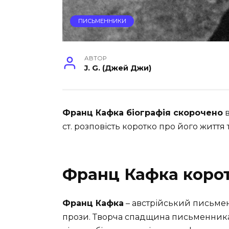
ПИСЬМЕННИКИ
АВТОР
J. G. (Джей Джи)
Франц Кафка біографія скорочено
в
ст. розповість коротко про його життя т
Франц Кафка корот
Франц Кафка
– австрійський письмен
прози. Творча спадщина письменника