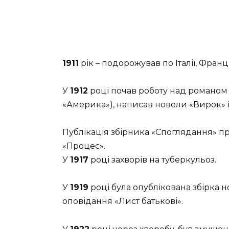
1911
рік – подорожував по Італії, Франці
У
1912
році почав роботу над романом 
«Америка»), написав новели «Вирок» і
Публікація збірника «Споглядання» п
«Процес».
У
1917
році захворів на туберкульоз.
У
1919
році була опублікована збірка н
оповідання «Лист батькові».