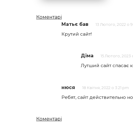
Кількість
Коментарі
Матьє бав
13 Лютого, 2022 о 
коментарів
Крутий сайт!
Діма
15 Лютого, 2023 
Лутший сайт спасає кол
нюся
18 Квітня, 2022 о 3:21 pm
Ребят, сайт действительно 
Кількість
Коментарі
коментарів