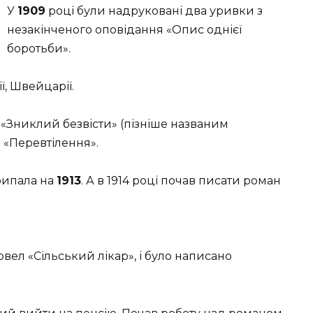
У
1909
році були надруковані два уривки з
незакінченого оповідання «Опис однієї
боротьби».
ї, Швейцарії.
«Зниклий безвісти» (пізніше названим
 «Перевтілення».
рипала на
1913
. А в 1914 році почав писати роман
овел «Сільський лікар», і було написано