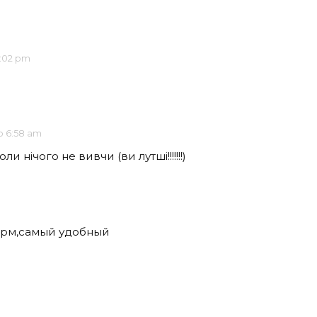
9:02 pm
о 6:58 am
и нічого не вивчи (ви лутші!!!!!!!)
норм,самый удобный