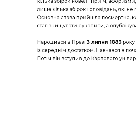
кілька збірок новел і притч, афоризми
лише кілька збірок і оповідань, які не 
Основна слава прийшла посмертно, ко
став знищувати рукописи, а опублікува
Народився в Празі
3 липня 1883
року 
із середнім достатком. Навчався в почат
Потім він вступив до Карлового універс