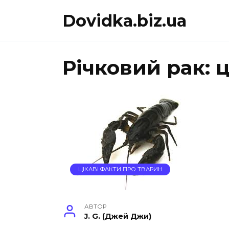
Перейти
Dovidka.biz.ua
до
вмісту
Річковий рак: 
ЦІКАВІ ФАКТИ ПРО ТВАРИН
АВТОР
J. G. (Джей Джи)