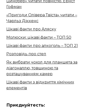
Цинобер» читати повністю. Ернст
Гофман
«Пригоди Олівера Твіста» читати –
Чарльз Діккенс
Цікаві факти про Аляску
Молюски: цікаві факти – ТОП 50
Цікаві факти про алкоголь – ТОП 21
Розповідь про степ
Як вибрати чохол для планшета за
діагоналлю, товщиною та
розташуванням камер
Цікаві факти з відкриття хімічних
елементів
Приєднуйтесть: