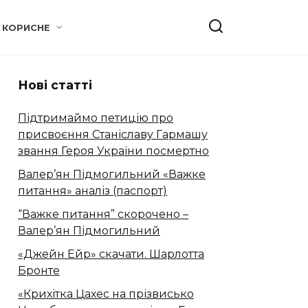
КОРИСНЕ
Нові статті
Підтримаймо петицію про
присвоєння Станіславу Гармашу
звання Героя України посмертно
Валер’ян Підмогильний «Важке
питання» аналіз (паспорт)
“Важке питання” скорочено –
Валер’ян Підмогильний
«Джейн Ейр» скачати. Шарлотта
Бронте
«Крихітка Цахес на прізвисько