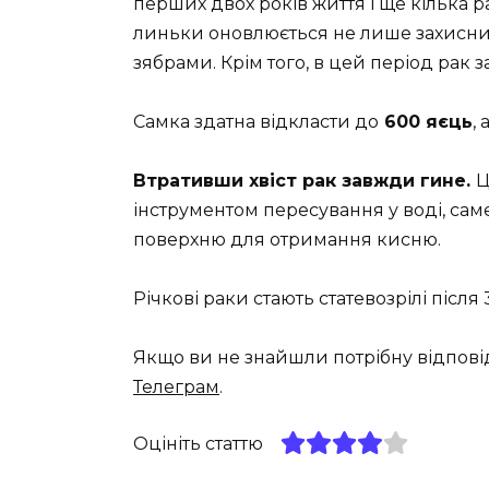
перших двох років життя і ще кілька ра
линьки оновлюється не лише захисний 
зябрами. Крім того, в цей період рак 
Самка здатна відкласти до
600 яєць
,
Втративши хвіст рак завжди гине.
Ц
інструментом пересування у воді, сам
поверхню для отримання кисню.
Річкові раки стають статевозрілі після 3
Якщо ви не знайшли потрібну відпові
Телеграм
.
Оцініть статтю