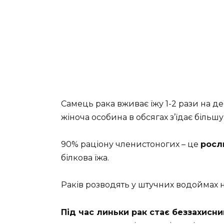
Самець рака вживає їжу 1-2 рази на де
жіноча особина в обсягах з’їдає більшу 
90% раціону членистоногих – це
росл
білкова їжа.
Раків розводять у штучних водоймах н
Під час линьки рак стає беззахисни