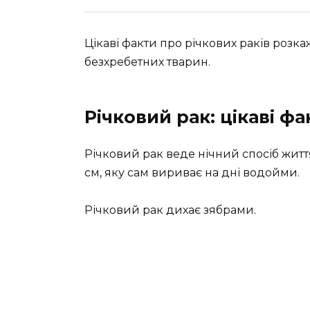
Цікаві факти про річкових раків розка
безхребетних тварин.
Річковий рак: цікаві фа
Річковий рак веде нічний спосіб життя
см, яку сам вириває на дні водойми.
Річковий рак дихає зябрами.