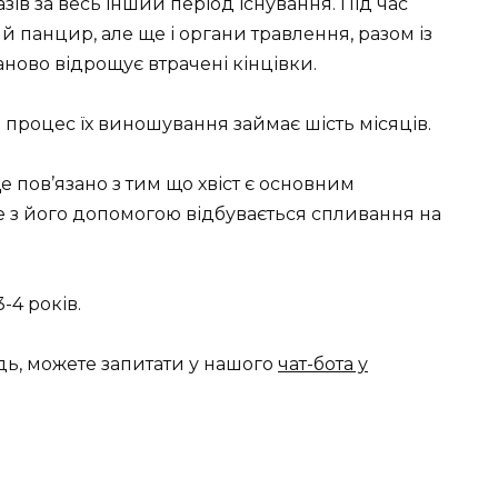
зів за весь інший період існування. Під час
панцир, але ще і органи травлення, разом із
заново відрощує втрачені кінцівки.
 а процес їх виношування займає шість місяців.
е пов’язано з тим що хвіст є основним
е з його допомогою відбувається спливання на
-4 років.
дь, можете запитати у нашого
чат-бота у