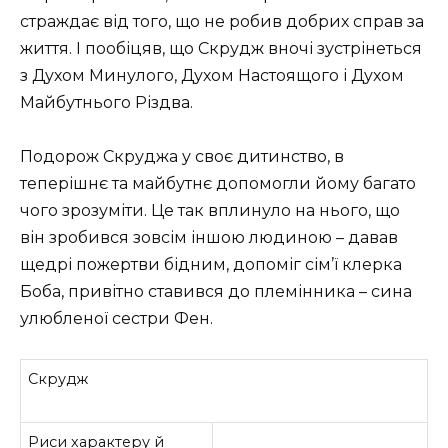
страждає від того, що не робив добрих справ за
життя. І пообіцяв, що Скрудж вночі зустрінеться
з Духом Минулого, Духом Настоящого і Духом
Майбутнього Різдва.
Подорож Скруджа у своє дитинство, в
теперішнє та майбутнє допомогли йому багато
чого зрозуміти. Це так вплинуло на нього, що
він зробився зовсім іншою людиною – давав
щедрі пожертви бідним, допоміг сім’ї клерка
Боба, привітно ставився до племінника – сина
улюбленої сестри Фен.
Скрудж
Риси характеру й