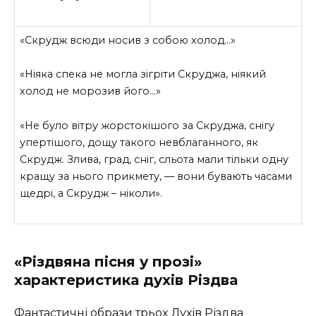
«Скрудж всюди носив з собою холод…»
«Ніяка спека не могла зігріти Скруджа, ніякий
холод не морозив його…»
«Не було вітру жорстокішого за Скруджа, снігу
упертішого, дощу такого невблаганного, як
Скрудж. Злива, град, сніг, сльота мали тільки одну
кращу за нього прикмету, — вони бувають часами
щедрі, а Скрудж – ніколи».
«Різдвяна пісня у прозі»
характеристика духів Різдва
Фантастичні образи трьох Духів Різдва