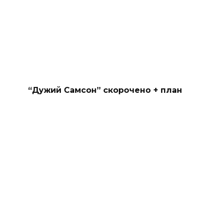
“Дужий Самсон” скорочено + план