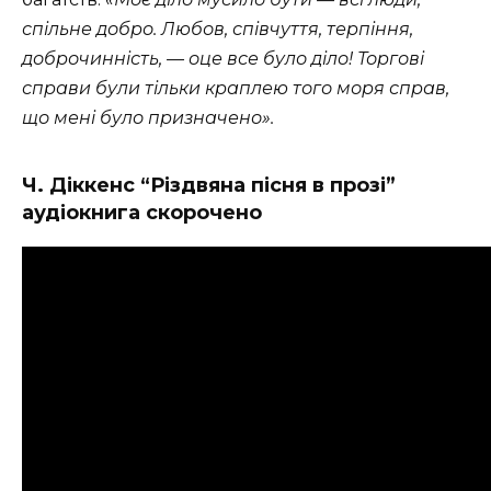
спільне добро. Любов, співчуття, терпіння,
доброчинність, — оце все було діло! Торгові
справи були тільки краплею того моря справ,
що мені було призначено».
Ч. Діккенс “Різдвяна пісня в прозі”
аудіокнига скорочено