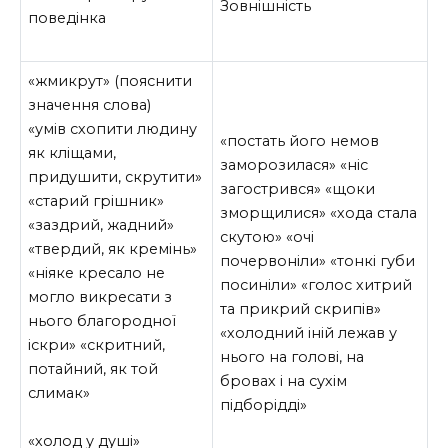
Зовнішність
поведінка
«жмикрут» (пояснити
значення слова)
«умів схопити людину
«постать його немов
як кліщами,
заморозилася» «ніс
придушити, скрутити»
загострився» «щоки
«старий грішник»
зморщилися» «хода стала
«заздрий, жадний»
скутою» «очі
«твердий, як кремінь»
почервоніли» «тонкі губи
«ніяке кресало не
посиніли» «голос хитрий
могло викресати з
та прикрий скрипів»
нього благородної
«холодний іній лежав у
іскри» «скритний,
нього на голові, на
потайний, як той
бровах і на сухім
слимак»
підборідді»
«холод у душі»