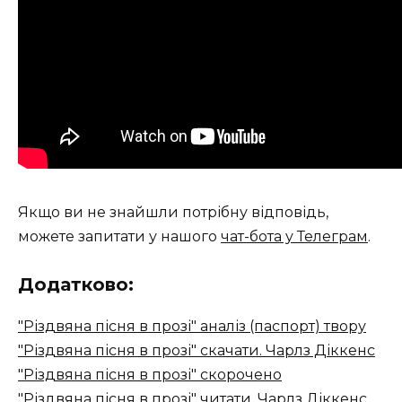
Якщо ви не знайшли потрібну відповідь,
можете запитати у нашого
чат-бота у Телеграм
.
Додатково:
"Різдвяна пісня в прозі" аналіз (паспорт) твору
"Різдвяна пісня в прозі" скачати. Чарлз Діккенс
"Різдвяна пісня в прозі" скорочено
"Різдвяна пісня в прозі" читати. Чарлз Діккенс