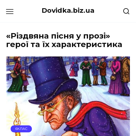
Перейти
Dovidka.biz.ua
до
вмісту
«Різдвяна пісня у прозі»
герої та їх характеристика
6КЛАС