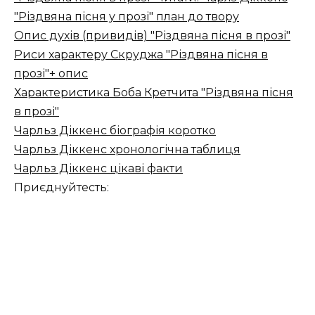
"Різдвяна пісня у прозі" план до твору
Опис духів (привидів) "Різдвяна пісня в прозі"
Риси характеру Скруджа "Різдвяна пісня в
прозі"+ опис
Характеристика Боба Кретчита "Різдвяна пісня
в прозі"
Чарльз Діккенс біографія коротко
Чарльз Діккенс хронологічна таблиця
Чарльз Діккенс цікаві факти
Приєднуйтесть: