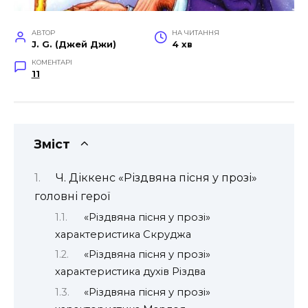
АВТОР
НА ЧИТАННЯ
J. G. (Джей Джи)
4 хв
КОМЕНТАРІ
11
Зміст
Ч. Діккенс «Різдвяна пісня у прозі»
головні герої
«Різдвяна пісня у прозі»
характеристика Скруджа
«Різдвяна пісня у прозі»
характеристика духів Різдва
«Різдвяна пісня у прозі»