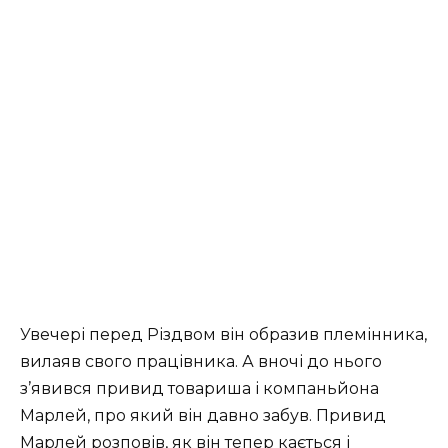
Увечері перед Різдвом він образив племінника,
вилаяв свого працівника. А вночі до нього
з’явився привид товариша і компаньйона
Марлей, про який він давно забув. Привид
Марлей розповів, як він тепер кається і