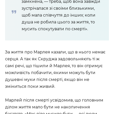
замкнена, — треба, щоб вона завжди
зустрічалася зі своїми близькими,
щоб мала співчуття до інших; коли
душа не робила цього за життя, то
мусить спокутувати по смерті».
За життя про Марлея казали, що в нього немає
серця. А так як Скруджа задовольняють ті ж
самі речі, що тішили й Марлея, то він отримує
можливість побачити, якими можуть бути
душевні муки після смерті, якщо він не
зміниться поки живий.
Марлей після смерті усвідомив, що головним
ділом життя мало бути не накопичення
багатств.
«Моє діло мусило бути — всі люди,