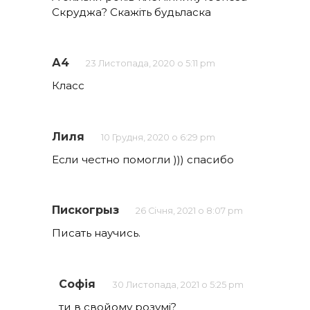
Скруджа? Скажіть будьласка
А4
23 Листопада, 2020 о 5:11 pm
Класс
Лиля
10 Грудня, 2020 о 6:29 pm
Если честно помогли ))) спасибо
Пискогрыз
26 Січня, 2021 о 8:07 pm
Писать научись.
Софія
30 Листопада, 2021 о 5:25 pm
ти в свойому розумі?