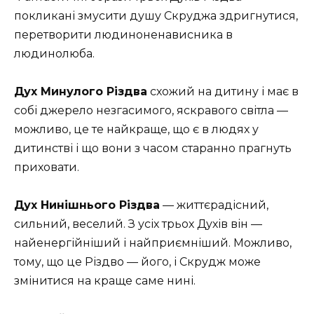
покликані змусити душу Скруджа здригнутися,
перетворити людиноненависника в
людинолюба.
Дух Минулого Різдва
схожий на дитину і має в
собі джерело незгасимого, яскравого світла —
можливо, це те найкраще, що є в людях у
дитинстві і що вони з часом старанно прагнуть
приховати.
Дух Нинішнього Різдва
— життєрадісний,
сильний, веселий. З усіх трьох Духів він —
найенергійніший і найприємніший. Можливо,
тому, що це Різдво — його, і Скрудж може
змінитися на краще саме нині.