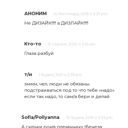
АНОНИМ
14 Листопада, 2019 о 3:29 pm
Не ДИЗАЙК!!!!! а ДИЗЛАЙК!!!!!
Кто-то
12 Серпня, 2020 о 5:55 am
Глаза разбуй
т/и
1 Грудня, 2021 о 2:39 pm
эммм, чел, люди не обязаны
подстраиваться под то что тебе «надо».
если так надо, то сам/а бери и делай
Sofia/Pollyanna
10 Грудня, 2019 о 3:33 pm
А скільки років племіннику Ібенеза