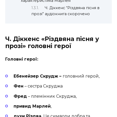
характеристика Марлея
Ч. Діккенс “Різдвяна пісня в
прозі” аудіокнига скорочено
Ч. Діккенс «Різдвяна пісня у
прозі» головні герої
Головні герої:
Ебенейзер Скрудж –
головний герой,
Фен
– сестра Скруджа
Фред
– племінник Скруджа,
привид Марлей
,
духи Різдва.
Це символи добра та