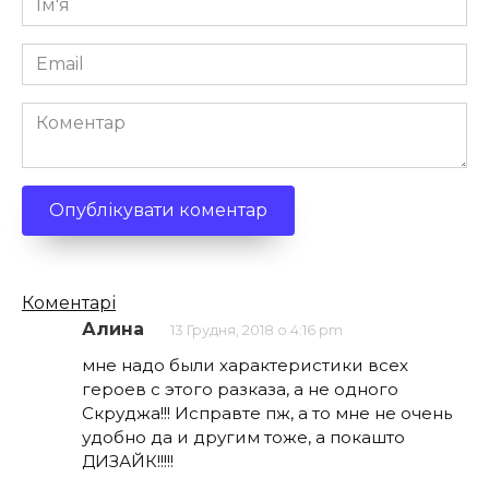
*
Email
*
Коментар
Кількість
Коментарі
коментарів
Алина
13 Грудня, 2018 о 4:16 pm
мне надо были характеристики всех
героев с этого разказа, а не одного
Скруджа!!! Исправте пж, а то мне не очень
удобно да и другим тоже, а покашто
ДИЗАЙК!!!!!