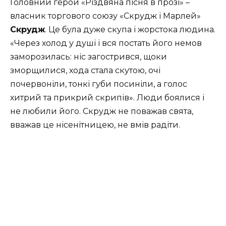
Головний герой «Різдвяна пісня в прозі» –
власник торгового союзу «Скрудж і Марлей»
Скрудж
. Це була дуже скупа і жорстока людина.
«Через холод у душі і вся постать його немов
заморозилась: ніс загострився, щоки
зморщилися, хода стала скутою, очі
почервоніли, тонкі губи посиніли, а голос
хитрий та прикрий скрипів». Люди боялися і
не любили його. Скрудж не поважав свята,
вважав це нісенітницею, не вмів радіти.