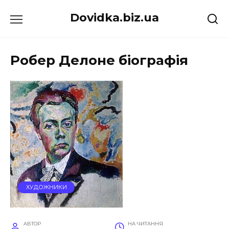
Перейти
Dovidka.biz.ua
до
вмісту
Робер Делоне біографія
ХУДОЖНИКИ
АВТОР
НА ЧИТАННЯ