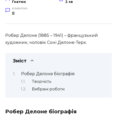
Гнатюк
2 хв
КОМЕНТАРІ
0
Робер Делоне (1885 – 1941) – французький
художник, чоловік Соні Делоне-Терк.
Зміст
Робер Делоне біографія
Творчість
Вибрані роботи
Робер Делоне біографія