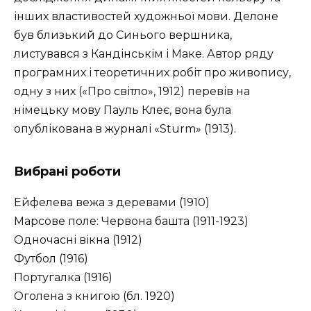
інших властивостей художньої мови. Делоне
був близький до Синього вершника,
листувався з Кандінськім і Маке. Автор ряду
програмних і теоретичних робіт про живопису,
одну з них («Про світло», 1912) перевів на
німецьку мову Пауль Клеє, вона була
опублікована в журналі «Sturm» (1913).
Вибрані роботи
Ейфелева вежа з деревами (1910)
Марсове поле: Червона башта (1911-1923)
Одночасні вікна (1912)
Футбол (1916)
Португалка (1916)
Оголена з книгою (бл. 1920)