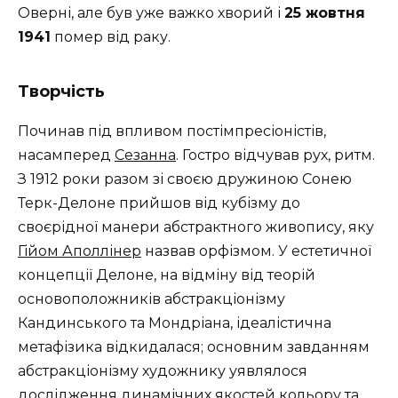
Оверні, але був уже важко хворий і
25 жовтня
1941
помер від раку.
Творчість
Починав під впливом постімпресіоністів,
насамперед
Сезанна
. Гостро відчував рух, ритм.
З 1912 роки разом зі своєю дружиною Сонею
Терк-Делоне прийшов від кубізму до
своєрідної манери абстрактного живопису, яку
Гійом Аполлінер
назвав орфізмом. У естетичної
концепції Делоне, на відміну від теорій
основоположників абстракціонізму
Кандинського та Мондріана, ідеалістична
метафізика відкидалася; основним завданням
абстракціонізму художнику уявлялося
дослідження динамічних якостей кольору та