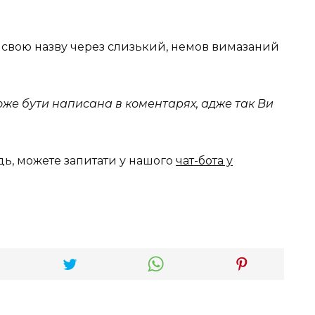
в свою назву через слизький, немов вимазаний
може бути написана в коментарях, адже так Ви
дь, можете запитати у нашого
чат-бота у