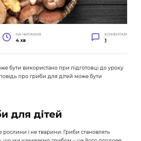
НА ЧИТАННЯ
КОМЕНТАРІ
4 хв
1
же бути використано при підготовці до уроку
зповідь про гриби для дітей може бути
и для дітей
е рослини і не тварини. Гриби становлять
е, що ми називаємо грибом – це його плодове