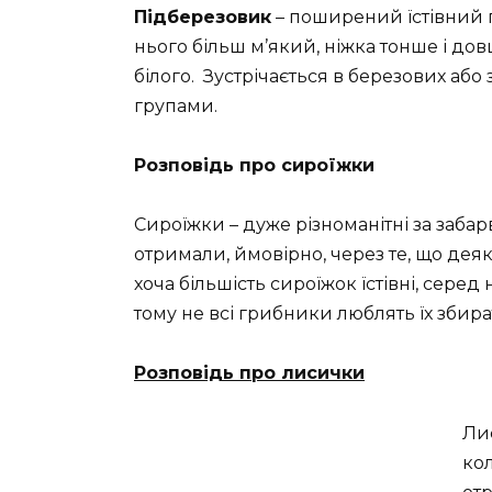
Підберезовик
– поширений їстівний г
нього більш м’який, ніжка тонше і до
білого. Зустрічається в березових або
групами.
Розповідь про сироїжки
Сироїжки – дуже різноманітні за заба
отримали, ймовірно, через те, що деякі
хоча більшість сироїжок їстівні, серед
тому не всі грибники люблять їх збира
Розповідь про лисички
Лис
кол