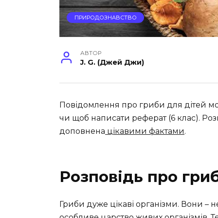
ПРИРОДОЗНАВСТВО
АВТОР
J. G. (Джей Джи)
Повідомлення про гриби для дітей мо
чи щоб написати реферат (6 клас). Ро
доповнена
цікавими фактами
.
Розповідь про гриб
Гриби дуже цікаві організми. Вони – н
особливе царство живих організмів. Т