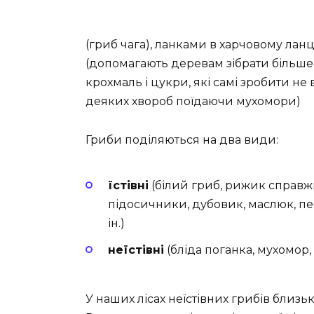
(гриб чага), ланками в харчовому ла
(допомагають деревам зібрати більше
крохмаль і цукри, які самі зробити не в
деяких хвороб поїдаючи мухомори)
Гриби поділяються на два види:
їстівні
(білий гриб, рижик справжн
підосичники, дубовик, маслюк, пе
ін.)
неїстівні
(бліда поганка, мухомор, 
У наших лісах неїстівних грибів близьк