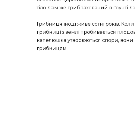
тіло. Сам же гриб захований в ґрунті. 
Грибниця іноді живе сотні років. Коли 
грибниці з землі пробивається плодов
капелюшка утворюються спори, вони 
грибницям.