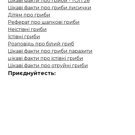
Цікаві факти про гриби - ТОП 26
Цікаві факти про гриби лисички
Дітям про гриби
Реферат про шапкові гриби
Неїстівні гриби
Їстівні гриби
Розповідь про білий гриб
Цікаві факти про гриби паразити
цікаві факти про їстівні гриби
Цікаві факти про отруйні гриби
Приєднуйтесть: