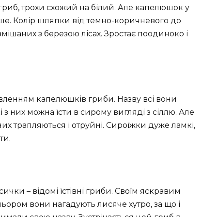
риб, трохи схожий на білий. Але капелюшок у
вше. Колір шляпки від темно-коричневого до
 змішаних з березою лісах. Зростає поодиноко і
рвленням капелюшків гриби. Назву всі вони
 з них можна їсти в сирому вигляді з сіллю. Але
 них трапляються і отруйні. Сироїжки дуже ламкі,
ти.
ички – відомі їстівні гриби. Своїм яскравим
ьором вони нагадують лисяче хутро, за що і