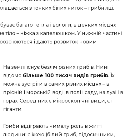
Складається з тонких білих ниток – грибниці.
буває багато тепла і вологи, в деяких місцях
е тіло – ніжка з капелюшком. У нижній частині
розсіюються і дають розвиток новим
На землі існує безліч різних грибів. Нині
відомо
більше 100 тисяч видів грибів
. Їх
можна зустріти в самих різних місцях – в
прісній і морській воді, в полі і саду, на лузі і в
горах. Серед них є мікроскопічні види, є і
гіганти.
Гриби відіграють чималу роль в житті
людини: є їжею (білий гриб, підосичники,