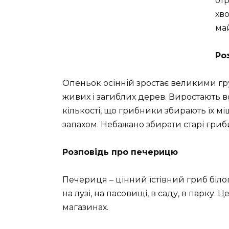
отр
хво
ма
Ро
Опеньок осінній зростає великими гру
живих і загиблих дерев. Виростають вон
кількості, що грибники збирають їх мі
запахом. Небажано збирати старі гр
Розповідь про печерицю
Печериця – цінний їстівний гриб біло
на лузі, на пасовищі, в саду, в парку
магазинах.