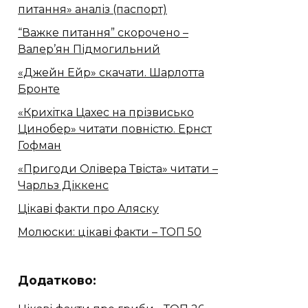
питання» аналіз (паспорт)
“Важке питання” скорочено –
Валер’ян Підмогильний
«Джейн Ейр» скачати. Шарлотта
Бронте
«Крихітка Цахес на прізвисько
Цинобер» читати повністю. Ернст
Гофман
«Пригоди Олівера Твіста» читати –
Чарльз Діккенс
Цікаві факти про Аляску
Молюски: цікаві факти – ТОП 50
Додатково: