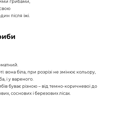
ними грибами,
 свою
дин після їжі.
гриби
оматний.
і: вона біла, при розрізі не змінює кольору,
, і у вареного.
бів буває різною – від темно-коричневої до
ових, соснових і березових лісах.