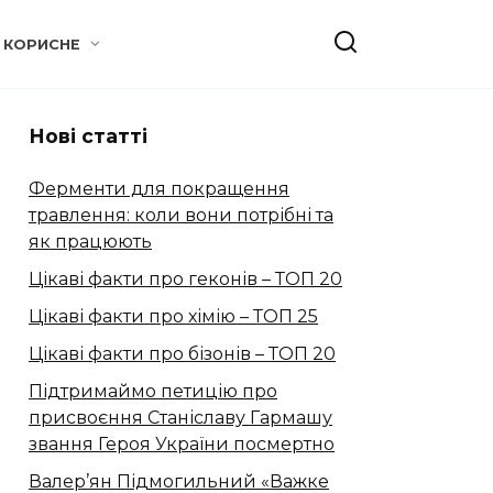
КОРИСНЕ
Нові статті
Ферменти для покращення
травлення: коли вони потрібні та
як працюють
Цікаві факти про геконів – ТОП 20
Цікаві факти про хімію – ТОП 25
Цікаві факти про бізонів – ТОП 20
Підтримаймо петицію про
присвоєння Станіславу Гармашу
звання Героя України посмертно
Валер’ян Підмогильний «Важке