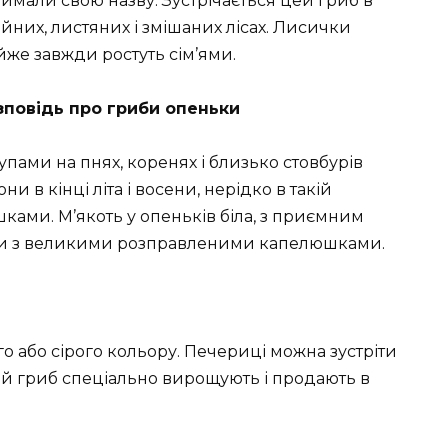
имали свою назву. Зустрічається цей гриб в
йних, листяних і змішаних лісах. Лисички
йже завжди ростуть сім’ями.
зповідь про гриби опеньки
пами на пнях, коренях і близько стовбурів
и в кінці літа і восени, нерідко в такій
шками. М’якоть у опеньків біла, з приємним
иби з великими розправленими капелюшками.
го або сірого кольору. Печериці можна зустріти
. Цей гриб спеціально вирощують і продають в