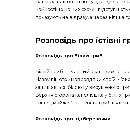
Вони розташовані по сусідству з їстів
найчастіше на них схожі і підступність
показують не відразу, а через кілька го
Розповідь про їстівні 
Розповідь про білий гриб
Білий гриб – смачний, дивовижно ар
Назву він отримав завдяки своїй м’якот
залишається білою і у висушеного гриба
Верхня сторона капелюшка у білих гри
світлої, майже білої. Росте гриб в ялин
Розповідь про
підберезовик