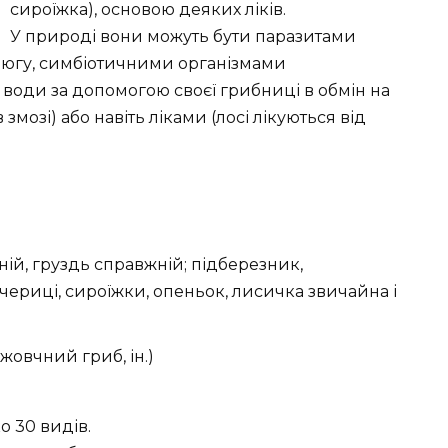
сироїжка), основою деяких ліків.
У природі вони можуть бути паразитами
нцюгу, симбіотичними організмами
 води за допомогою своєї грибниці в обмін на
 змозі) або навіть ліками (лосі лікуються від
ій, груздь справжній; підберезник,
чериці, сироїжки, опеньок, лисичка звичайна і
жовчний гриб, ін.)
о 30 видів.