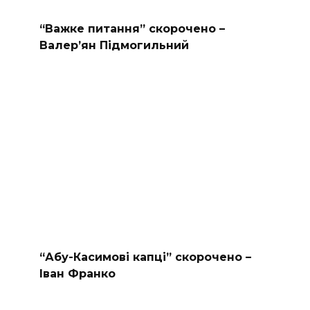
“Важке питання” скорочено –
Валер’ян Підмогильний
“Абу-Касимові капці” скорочено –
Іван Франко