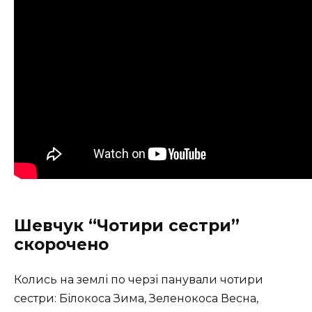
Шевчук “Чотири сестри”
скорочено
Колись на землі по черзі панували чотири
сестри: Білокоса Зима, Зеленокоса Весна,