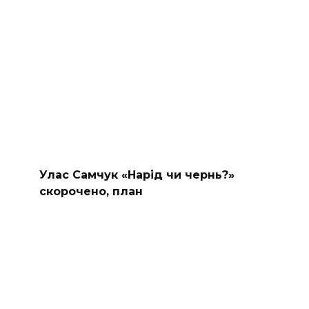
Улас Самчук «Нарід чи чернь?»
скорочено, план