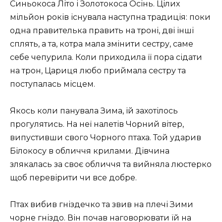
Синьокоса Літо і Золотокоса Осінь. Цілих
мільйон років існувала наступна традиція: поки
одна правителька править на троні, дві інші
сплять, а та, котра мала змінити сестру, саме
себе чепурила. Коли приходила її пора сідати
на трон, Цариця любо приймала сестру та
поступалась місцем.
Якось коли панувала Зима, їй захотілось
прогулятись. На неї налетів Чорний вітер,
випустивши свого Чорного птаха. Той ударив
Білокосу в обличчя крилами. Дівчина
злякалась за своє обличчя та вийняла люстерко
щоб перевірити чи все добре.
Птах вибив гніздечко та звив на плечі Зими
чорне гніздо. Він почав наговорювати їй на