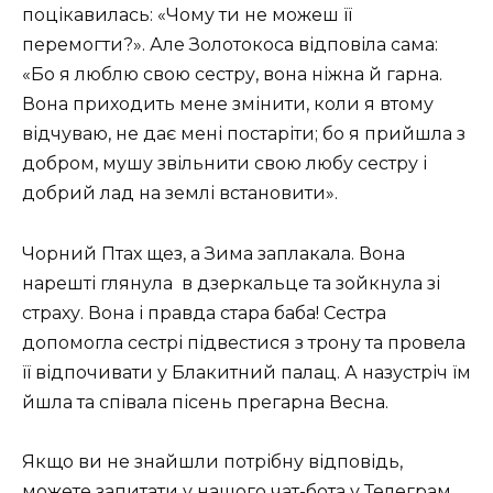
поцікавилась: «Чому ти не можеш її
перемогти?». Але Золотокоса відповіла сама:
«Бо я люблю свою сестру, вона ніжна й гарна.
Вона приходить мене змінити, коли я втому
відчуваю, не дає мені постаріти; бо я прийшла з
добром, мушу звільнити свою любу сестру і
добрий лад на землі встановити».
Чорний Птах щез, а Зима заплакала. Вона
нарешті глянула
в дзеркальце та зойкнула зі
страху. Вона і правда стара баба! Сестра
допомогла сестрі підвестися з трону та провела
її відпочивати у Блакитний палац. А назустріч їм
йшла та співала пісень прегарна Весна.
Якщо ви не знайшли потрібну відповідь,
можете запитати у нашого
чат-бота у Телеграм
.