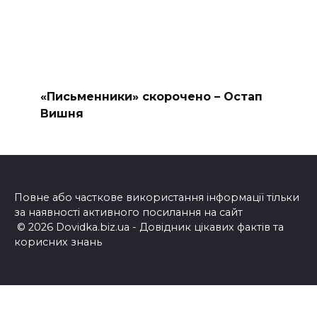
«Письменники» скорочено – Остап
Вишня
Повне або часткове використання інформації тільки
за наявності активного посилання на сайт
© 2026 Dovidka.biz.ua - Довідник цікавих фактів та
корисних знань