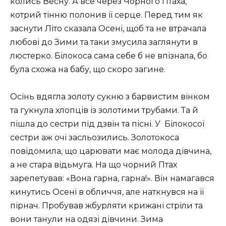
колись Весну. А все через Чорного Птаха,
котрий тінню полонив її серце. Перед тим як
заснути Літо сказала Осені, щоб та не втрачала
любові до Зими та таки змусила заглянути в
люстерко. Білокоса сама себе б не впізнала, бо
була схожа на бабу, що скоро загине.
Осінь вдягла золоту сукню з барвистим вінком
та гукнула хлопців із золотими трубами. Та й
пішла до сестри під дзвін та пісні. У Білокосої
сестри аж очі засльозились. Золотокоса
повідомила, що царювати має молода дівчина,
а не стара відьмуга. На що чорний Птах
зарепетував: «Вона гарна, гарна!». Він намагався
кинутись Осені в обличчя, але наткнувся на її
пірнач. Пробував жбурляти крижані стріли та
вони танули на одязі дівчини. Зима