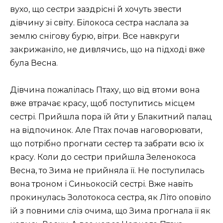
вухо, що сестри заздрісні й хочуть звести
дівчину зі світу. Білокоса сестра наслала за
землю снігову бурю, вітри. Все навкруги
закрижаніло, не дивлячись, що на підході вже
була Весна.
Дівчина пожалілась Птаху, що від втоми вона
вже втрачає красу, щоб поступитись місцем
сестрі. Прийшла пора їй йти у Блакитний палац
на відпочинок. Але Птах почав наговорювати,
що потрібно прогнати сестер та забрати всю їх
красу. Коли до сестри прийшла Зеленокоса
Весна, то Зима не прийняла її. Не поступилась
вона троном і Синьокосій сестрі. Вже навіть
прокинулась Золотокоса сестра, як Літо оповіло
їй з повними сліз очима, що Зима прогнала її як