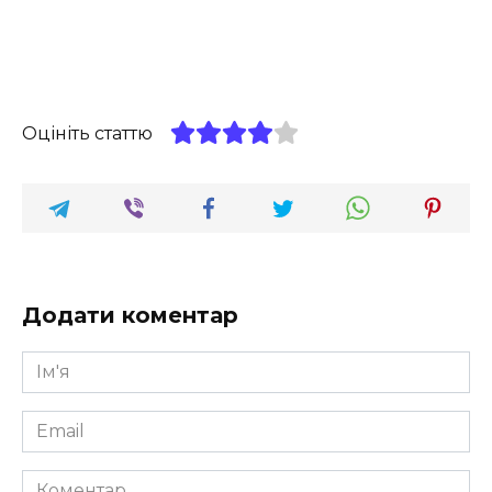
Оцініть статтю
Додати коментар
Ім'я
*
Email
*
Коментар