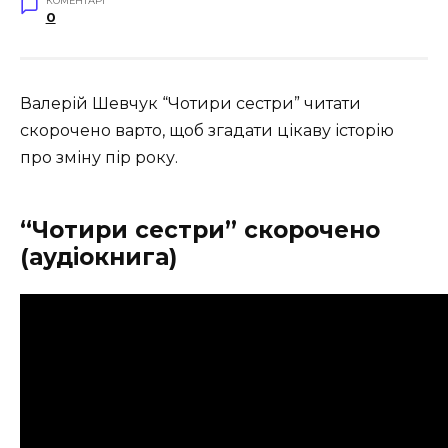
КОМЕНТАРІ
0
Валерій Шевчук “Чотири сестри” читати
скорочено варто, щоб згадати цікаву історію
про зміну пір року.
“Чотири сестри” скорочено
(аудіокнига)