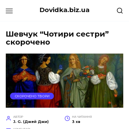
Перейти
Dovidka.biz.ua
до
вмісту
Шевчук “Чотири сестри”
скорочено
СКОРОЧЕНО ТВОРИ
АВТОР
НА ЧИТАННЯ
J. G. (Джей Джи)
3 хв