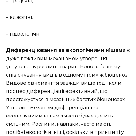
– трофічні,
– едафічні,
– гідрологічні.
Диференціювання за екологічними нішами
є
дуже важливим механізмом утворення
угруповань рослин і тварин. Воно забезпечує
співіснування видів в одному і тому ж біоценозі.
Видове різноманіття завжди вище тоді, коли
процес диференціації ефективний, що
простежується в мозаїчних багатих біоценозах.
У тварин механізм диференціації за
екологічними нішами часто буває досить
сильним. Рослини, навпаки, часто мають
подібні екологічні ніші, оскільки в принципі у