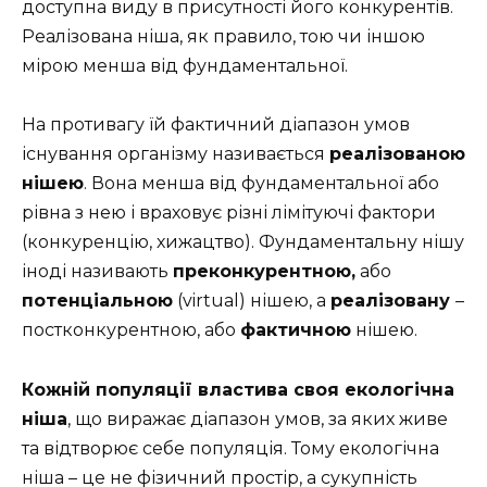
доступна виду в присутності його конкурентів.
Реалізована ніша, як правило, тою чи іншою
мірою менша від фундаментальної.
На противагу їй фактичний діапазон умов
існування організму називається
реалізованою
нішею
. Вона менша від фундаментальної або
рівна з нею і враховує різні лімітуючі фактори
(конкуренцію, хижацтво). Фундаментальну нішу
іноді називають
преконкурентною,
або
потенціальною
(virtual) нішею, а
реалізовану
–
постконкурентною, або
фактичною
нішею.
Кожній популяції властива своя екологічна
ніша
, що виражає діапазон умов, за яких живе
та відтворює себе популяція. Тому екологічна
ніша – це не фізичний простір, а сукупність