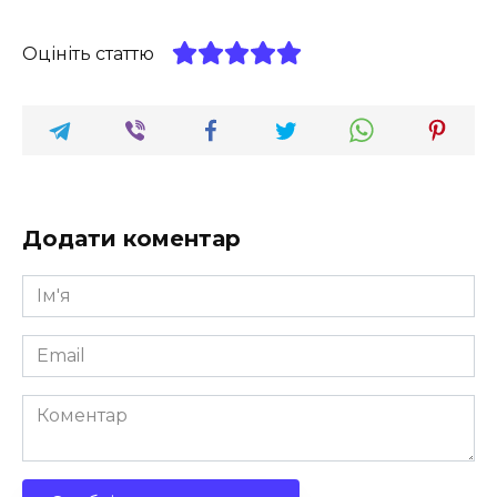
Оцініть статтю
Додати коментар
Ім'я
*
Email
*
Коментар