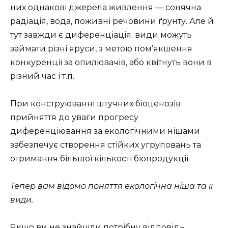
них однакові джерела живлення — сонячна
радіація, вода, поживні речовини ґрунту. Але й
тут завжди є диференціація: види можуть
займати різні яруси, з метою пом’якшення
конкуренції за опилювачів, або квітнуть вони в
різний час і т.п.
При конструюванні штучних біоценозів
прийняття до уваги прогресу
диференціювання за екологічними нішами
забезпечує створення стійких угруповань та
отримання більшої кількості біопродукції.
Тепер вам відомо поняття екологічна ніша та її
види.
Якщо ви не знайшли потрібну відповідь,