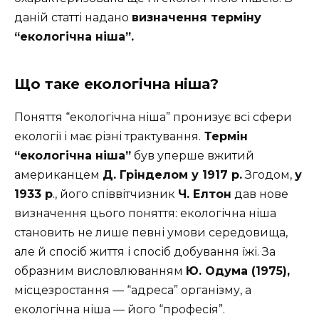
даній статті надано
визначення терміну
“екологічна ніша”.
Що таке екологічна ніша?
Поняття “екологічна ніша” пронизує всі сфери
екології і має різні трактування.
Термін
“екологічна ніша”
був уперше вжитий
американцем
Д. Грінделом у 1917 р.
Згодом,
у
1933 р
., його співвітчизник
Ч. Елтон
дав нове
визначення цього поняття: екологічна ніша
становить не лише певні умови середовища,
але й спосіб життя і спосіб добування їжі. За
образним висловлюванням
Ю. Одума (1975),
місцезростання — “адреса” організму, а
екологічна ніша — його “професія”.