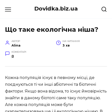
Перейти
Dovidka.biz.ua
до
вмісту
Що таке екологічна ніша?
АВТОР
НА ЧИТАННЯ
Alina
3 хв
КОМЕНТАРІ
0
Кожна популяція існує в певному місці, де
поєднуються ті чи інші абіотичні та біотичні
фактори. Якщо вона відома, то існує ймовірність
знайти в даному біотопі саме таку популяцію.
Але кожна популяція може бути
охарактеризована ще і її екологічною нішею. В