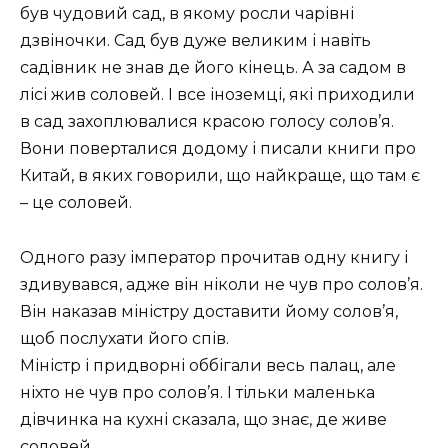
був чудовий сад, в якому росли чарівні
дзвіночки. Сад був дуже великим і навіть
садівник не знав де його кінець. А за садом в
лісі жив соловей. І все іноземці, які приходили
в сад захоплювалися красою голосу солов’я.
Вони поверталися додому і писали книги про
Китай, в яких говорили, що найкраще, що там є
– це соловей.
Одного разу імператор прочитав одну книгу і
здивувався, адже він ніколи не чув про солов’я.
Він наказав міністру доставити йому солов’я,
щоб послухати його спів.
Міністр і придворні оббігали весь палац, але
ніхто не чув про солов’я. І тільки маленька
дівчинка на кухні сказала, що знає, де живе
соловей.