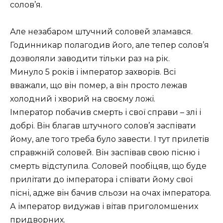
солов’я.
Але незабаром штучний соловей зламався.
Годинникар полагодив його, але тепер солов’я
дозволяли заводити тільки раз на рік.
Минуло 5 років і імператор захворів. Всі
вважали, що він помер, а він просто лежав
холодний і хворий на своєму ложі.
Імператор побачив смерть і свої справи – злі і
добрі. Він благав штучного солов’я заспівати
йому, але того треба було завести. І тут прилетів
справжній соловей. Він заспівав свою пісню і
смерть відступила. Соловей пообіцяв, що буде
прилітати до імператора і співати йому свої
пісні, адже він бачив сльози на очах імператора.
А імператор видужав і вітав приголомшених
придворних.