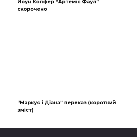
Йоун Колфер “Артеміс Фаул”
скорочено
“Маркус і Діана” переказ (короткий
зміст)