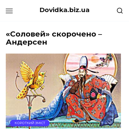
Перейти
Dovidka.biz.ua
до
вмісту
«Соловей» скорочено –
Андерсен
КОРОТКИЙ ЗМІСТ