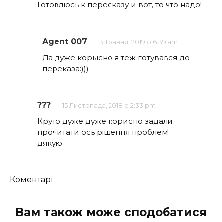
Готовлюсь к пересказу и вот, то что надо!
Agent 007
3 Травня, 2019 о 6:39 am
Да дуже корысно я теж готувався до
переказа:)))
???
15 Листопада, 2018 о 2:33 pm
Круто дуже дуже корисно задали
прочитати ось рішення проблем!
дякую
Кількість
Коментарі
коментарів
Вам також може сподобатися