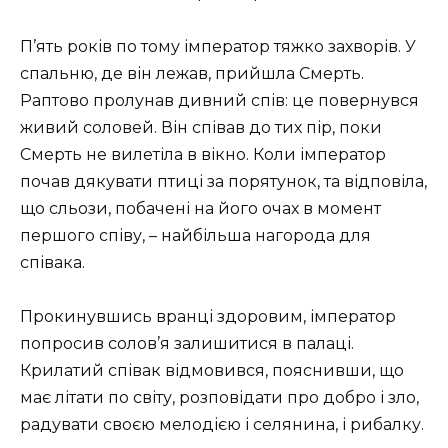
П’ять років по тому імператор тяжко захворів. У
спальню, де він лежав, прийшла Смерть.
Раптово пролунав дивний спів: це повернувся
живий соловей. Він співав до тих пір, поки
Смерть не вилетіла в вікно. Коли імператор
почав дякувати птиці за порятунок, та відповіла,
що сльози, побачені на його очах в момент
першого співу, – найбільша нагорода для
співака.
Прокинувшись вранці здоровим, імператор
попросив солов’я залишитися в палаці.
Крилатий співак відмовився, пояснивши, що
має літати по світу, розповідати про добро і зло,
радувати своєю мелодією і селянина, і рибалку.