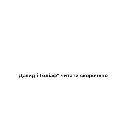
“Давид і Голіаф” читати скорочено