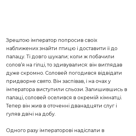
Зрештою імператор попросив своїх
наближених знайти птицю і доставити її до
палацу. Ті довго шукали; коли ж побачили
солов’я на гілці, то здивувалися: він виглядав
дуже скромно. Соловей погодився відвідати
придворне свято. Він заспівав, і на очах у
імператора виступили сльози. Залишившись в
палаці, соловей оселився в окремій кімнатці.
Тепер він жив в оточенні дванадцяти слуг і
гуляв двічі на добу.
Одного разу імператорові надіслали в