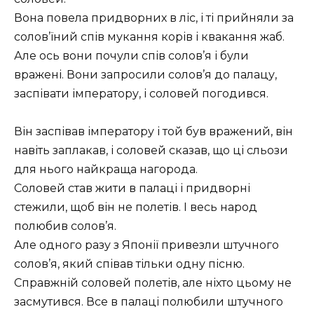
Вона повела придворних в ліс, і ті прийняли за
солов’їний спів мукання корів і квакання жаб.
Але ось вони почули спів солов’я і були
вражені. Вони запросили солов’я до палацу,
заспівати імператору, і соловей погодився.
Він заспівав імператору і той був вражений, він
навіть заплакав, і соловей сказав, що ці сльози
для нього найкраща нагорода.
Соловей став жити в палаці і придворні
стежили, щоб він не полетів. І весь народ
полюбив солов’я.
Але одного разу з Японії привезли штучного
солов’я, який співав тільки одну пісню.
Справжній соловей полетів, але ніхто цьому не
засмутився. Все в палаці полюбили штучного