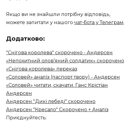
Якщо ви не знайшли потрібну відповідь,
можете запитати у нашого
чат-бота у Телеграм
.
Додатково:
"Снігова королева" скорочено - Андерсен
«Непохитний олов’яний солдатик» скорочено
«Снігова королева» переказ
«Соловей» аналіз (паспорт твору) - Андерсен
«Соловей» читати, скачати. Ганс Крістіан
Андерсен
Андерсен "Дикі лебеді" скорочено
Андерсен "Кресало" Скорочено + Аналіз
Приєднуйтесть: