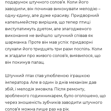
подарунок штучного солов’я. Коли його
заводили, він починав виконувати мелодію –
одну-єдину, але дуже красиву. Придворний
капельмейстер вирішив, що тепер птиці
виступатимуть дуетом, але злагодженого
виконання не вийшло: штучний співав як
шарманка. Проте він мав успіх: придворні
слухали його тридцять три рази поспіль. Коли
ж згадали про живого солов’я, виявилося, що
він покинув палац.
Штучний птах став улюбленою іграшкою
імператора. Але в один із днів механізм дав
збій, і мелодія змовкла. Після ремонту,
зробленого годинникарем, було оголошено, що
через зношеність зубчиків заводити штучного
солов’я можна лише раз на рік.