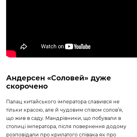
Андерсен
«Соловей» дуже
скорочено
Палац китайського імператора славився не
тільки красою, але й чудовим співом солов’я,
що жив в саду. Мандрівники, що побували в
столиці імператора, після повернення додому
розповідали про крилатого співака як про