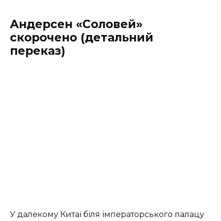
Андерсен
«Соловей»
скорочено (детальний
переказ)
У далекому Китаї біля імператорського палацу