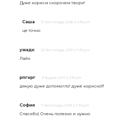
Дуже корисні скорочені твори!
Саша
17 Листопада, 2018 о 3:59 pm
це точно
ужадк
22 Листопада, 2017 о 7:53 pm
Лайк
рпгкрг
9 Грудня, 2017 о 2:19 pm
дякую дуже допомогло! дуже корисно!!!
София
7 Листопада, 2018 о 7:33 pm
Спасибо) Очень полезно и нужно.