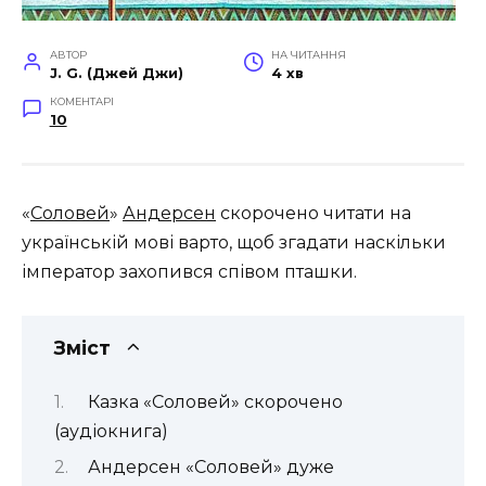
АВТОР
НА ЧИТАННЯ
J. G. (Джей Джи)
4 хв
КОМЕНТАРІ
10
«
Соловей
»
Андерсен
скорочено читати на
українській мові варто, щоб згадати наскільки
імператор захопився співом пташки.
Зміст
Казка «Соловей» скорочено
(аудіокнига)
Андерсен «Соловей» дуже