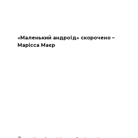
«Маленький андроїд» скорочено –
Марісса Маєр