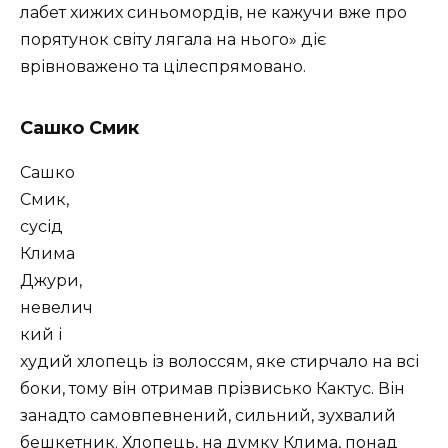
лабет хижих синьомордів, не кажучи вже про
порятунок світу лягала на нього» діє
врівноважено та цілеспрямовано.
Сашко Смик
Сашко
Смик,
сусід
Клима
Джури,
невелич
кий і
худий хлопець із волоссям, яке стирчало на всі
боки, тому він отримав прізвисько Кактус. Він
занадто самовпевнений, сильний, зухвалий
бешкетник. Хлопець, на думку Клима, понад