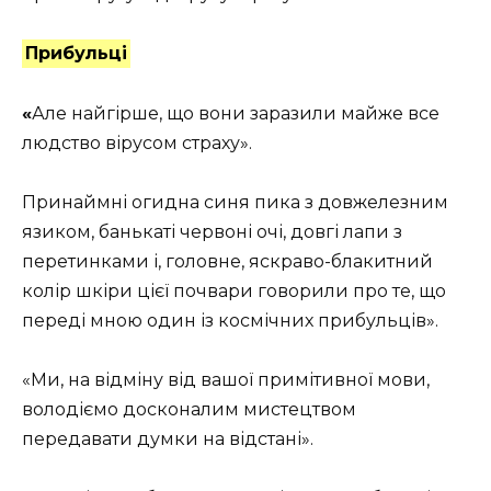
Прибульці
«
Але найгірше, що вони заразили майже все
людство вірусом страху».
Принаймні огидна синя пика з довжелезним
язиком, банькаті червоні очі, довгі лапи з
перетинками і, головне, яскраво-блакитний
колір шкіри цієї почвари говорили про те, що
переді мною один із космічних прибульців».
«Ми, на відміну від вашої примітивної мови,
володіємо досконалим мистецтвом
передавати думки на відстані».