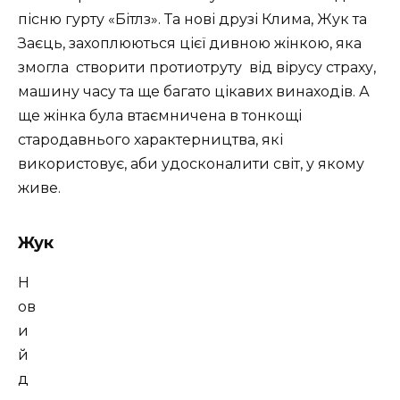
пісню гурту «Бітлз». Та нові друзі Клима, Жук та
Заєць, захоплюються цієї дивною жінкою, яка
змогла
створити протиотруту
від вірусу страху,
машину часу та ще багато цікавих винаходів. А
ще жінка була втаємничена в тонкощі
стародавнього характерництва, які
використовує, аби удосконалити світ, у якому
живе.
Жук
Н
ов
и
й
д