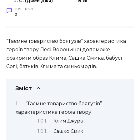
J. G. (Джей Джи)
8 хв
КОМЕНТАРІ
0
“Таємне товариство боягузів” характеристика
героїв твору Лесі Ворониної допоможе
розкрити образ Клима, Сашка Смика, бабусі
Солі, батьків Клима та синьомрдів.
Зміст
“Таємне товариство боягузів”
характеристика героїв твору
Клим Джура
Сашко Смик