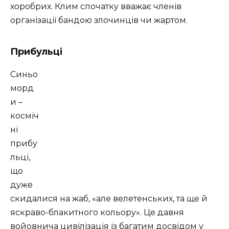
хоробрих. Клим спочатку вважає членів
організації бандою злочинців чи жартом.
Прибульці
Синьо
морд
и –
косміч
ні
прибу
льці,
що
дуже
скидалися на жаб, «але велетенських, та ще й
яскраво-блакитного кольору». Це давня
войовнича цивілізація із багатим досвідом у