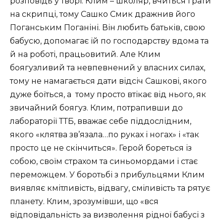
розповідь у творі. Клим – школяр, вчиться грати
на скрипці, тому Сашко Смик дражнив його
Поганським Поганіні. Він любить батьків, свою
бабусю, допомагає їй по господарству вдома та
й на роботі, працьовитий. Але Клим
боягузливий та невпевнений у власних силах,
тому не намагається дати відсіч Сашкові, якого
дуже боїться, а
тому просто втікає від нього, як
звичайний боягуз. Клим, потрапивши до
лабораторії ТТБ, вважає себе піддослідним,
якого «клятва зв’язала…по руках і ногах» і «так
просто це не скінчиться». Герой бореться із
собою, своїм страхом та синьомордами і стає
переможцем. У боротьбі з прибульцями Клим
виявляє кмітливість, відвагу, сміливість та рятує
планету. Клим, зрозумівши, що «вся
відповідальність за визволення рідної бабусі з