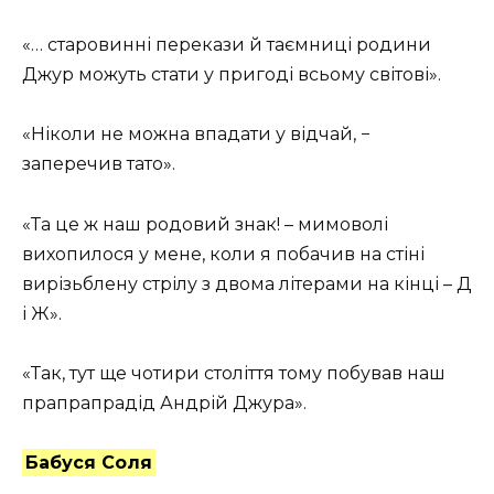
«… старовинні перекази й таємниці родини
Джур можуть стати у пригоді всьому світові».
«Ніколи не можна впадати у відчай, −
заперечив тато».
«Та це ж наш родовий знак! – мимоволі
вихопилося у мене, коли я побачив на стіні
вирізьблену стрілу з двома літерами на кінці – Д
і Ж».
«Так, тут ще чотири століття тому побував наш
прапрапрадід Андрій Джура».
Бабуся Соля