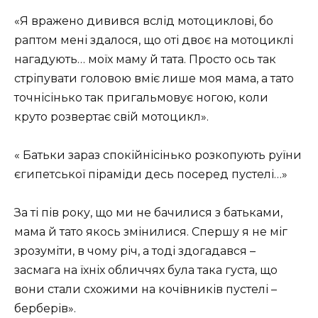
«Я вражено дивився вслід мотоциклові, бо
раптом мені здалося, що оті двоє на мотоциклі
нагадують… моїх маму й тата. Просто ось так
стріпувати головою вміє лише моя мама, а тато
точнісінько так пригальмовує ногою, коли
круто розвертає свій мотоцикл».
« Батьки зараз спокійнісінько розкопують руїни
єгипетської піраміди десь посеред пустелі…»
За ті пів року, що ми не бачилися з батьками,
мама й тато якось змінилися. Спершу я не міг
зрозуміти, в чому річ, а тоді здогадався –
засмага на їхніх обличчях була така густа, що
вони стали схожими на кочівників пустелі –
берберів».