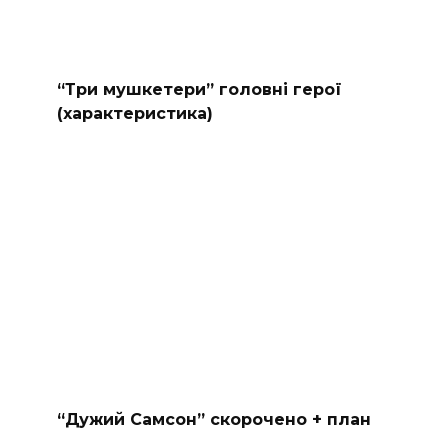
“Три мушкетери” головні герої
(характеристика)
“Дужий Самсон” скорочено + план