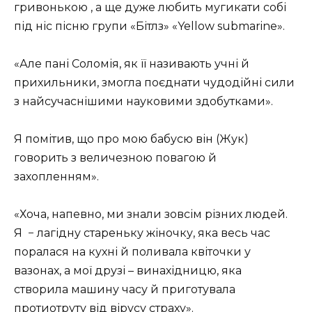
гривонькою , а ще дуже любить мугикати собі
під ніс пісню групи «Бітлз» «Yellow submarine».
«Але пані Соломія, як її називають учні й
прихильники, змогла поєднати чудодійні сили
з найсучаснішими науковими здобутками».
Я помітив, що про мою бабусю він (Жук)
говорить з величезною повагою й
захопленням».
«Хоча, напевно, ми знали зовсім різних людей.
Я
− лагідну стареньку жіночку, яка весь час
поралася на кухні й поливала квіточки у
вазонах, а мої друзі – винахідницю, яка
створила машину часу й приготувала
протиотруту від вірусу страху».