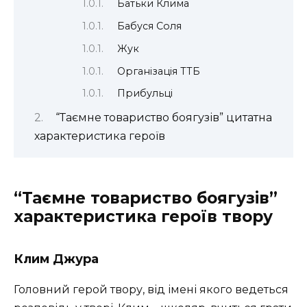
Батьки Клима
Бабуся Соля
Жук
Організація ТТБ
Прибульці
“Таємне товариство боягузів” цитатна
характеристика героїв
“Таємне товариство боягузів”
характеристика героїв твору
Клим Джура
Головний герой твору, від імені якого ведеться