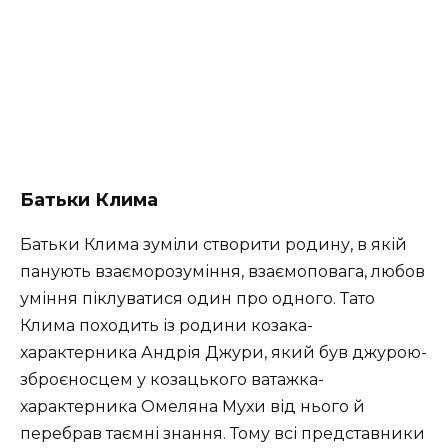
Батьки Клима
Батьки Клима зуміли створити родину, в якій
панують взаєморозуміння, взаємоповага, любов
уміння піклуватися один про одного. Тато
Клима походить із родини козака-
характерника Андрія Джури, який був джурою-
зброєносцем у козацького ватажка-
характерника Омеляна Мухи від нього й
перебрав таємні знання. Тому всі представники