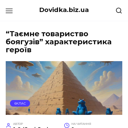
Перейти
Dovidka.biz.ua
до
вмісту
“Таємне товариство
боягузів” характеристика
героїв
6КЛАС
АВТОР
НА ЧИТАННЯ