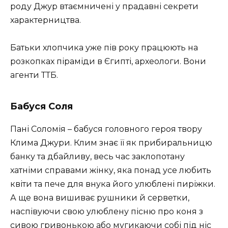
роду Джур втаємничені у прадавні секрети
характерництва.
Батьки хлопчика уже пів року працюють на
розкопках піраміди в Єгипті, археологи. Вони
агенти ТТБ.
Бабуся Соля
Пані Соломія – бабуся головного героя твору
Клима Джури. Клим знає її як прибиральницю
банку та дбайливу, весь час заклопотану
хатніми справами жінку, яка понад усе любить
квіти та пече для внука його улюблені пиріжки.
А ще вона вишиває рушники й серветки,
наспівуючи свою улюблену пісню про коня з
сивою гривонькою або мугикаючи собі під ніс