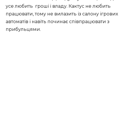
усе любить
гроші і владу. Кактус не любить
працювати, тому не вилазить із салону ігрових
автоматів і навіть починає співпрацювати з
прибульцями.