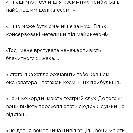
«… наші мухи були для космічних прибульців
найбільшим делікатесом…»
«… що може бути смачніше за мух… Тільки
консервовані метелики під майонезом!»
«Тоді мене врятувала ненажерливість
блакитного хижака…»
«Істота, яка хотіла розчавити тебе ковшем
екскаватора – ватажок космічних прибульців».
«…синьоморди
мають гострий слух. До того ж
вони вміють перехоплювати людські думки на
відстані».
«Це давня войовнича цивілізація. І вони мають