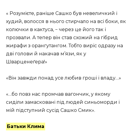
« Розумієте, раніше Сашко був невеличкий і
худий, волосся в нього стирчало на всі боки, як
колючки в кактуса, − через це його так і
прозвали. А тепер він став схожий на гібрид
жирафи з орангутангом. Тобто виріс одразу на
дві голови й накачав м’язи, як у
Шварценеґера!»
«Він завжди понад усе любив гроші і владу…»
«…бо повз нас промчав вагончик, у якому
сиділи замасковані під людей синьоморди і
мій підступний сусід Сашко Смик».
Батьки Клима