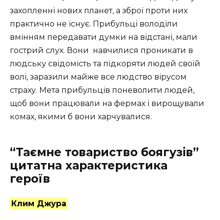
захопленні нових планет, а зброї проти них
практично не існує. Прибульці володіли
вмінням передавати думки на відстані, мали
гострий слух. Вони
навчилися проникати в
людську свідомість та підкоряти людей своїй
волі, заразили майже все людство вірусом
страху. Мета прибульців поневолити людей,
щоб вони працювали на фермах і вирощували
комах, якими б вони харчувалися.
“Таємне товариство боягузів”
цитатна характеристика
героїв
Клим Джура