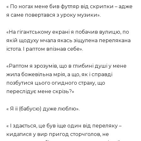
« По ногах мене бив футляр від скрипки – адже
я саме повертався з уроку музики».
«На гігантському екрані я побачив вулицю, по
якій щодуху мчала якась зіщулена перелякана
істота. І раптом впізнав себе».
«Раптом я зрозумів, що в глибині душі у мене
жила божевільна мрія, а що, як і справді
позбутися цього огидного страху, що
переслідує мене скрізь?»
« Я її (бабусю) дуже люблю».
« І здається, це був іще один від переляку –
кидатися у вир пригод сторчголов, не