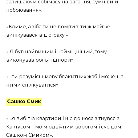
залишаючи собі часу на вагання, сумніви й
побоювання».
«Климе, а хіба ти не помітив: ти ж майже
вилікувався від страху!»
« Я був найвищий і найміцніший, тому
виконував роль підпори».
«…ти розумієш мову блакитних жаб і можеш з
ними спілкуватися».
Сашко Смик
«…я вибіг із квартири і ніс до носа зітнувся з
Кактусом – моїм одвічним ворогом і сусідом
Сашком Смиком».