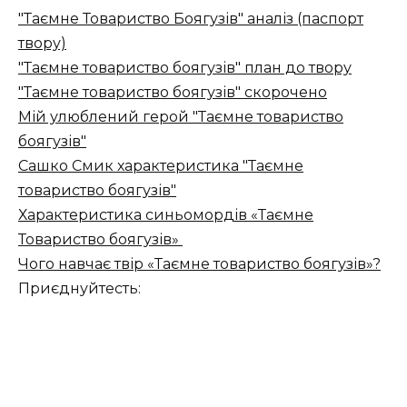
"Таємне Товариство Боягузів" аналіз (паспорт
твору)
"Таємне товариство боягузів" план до твору
"Таємне товариство боягузів" скорочено
Мій улюблений герой "Таємне товариство
боягузів"
Сашко Смик характеристика "Таємне
товариство боягузів"
Характеристика синьомордів «Таємне
Товариство боягузів»
Чого навчає твір «Таємне товариство боягузів»?
Приєднуйтесть: