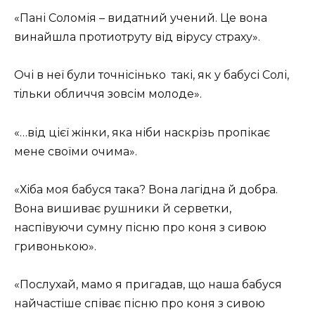
«Пані Соломія – видатний учений. Це вона
винайшла протиотруту від вірусу страху».
Очі в неї були точнісінько
такі, як у бабусі Солі,
тільки обличчя зовсім молоде».
«…від цієї жінки, яка ніби наскрізь пропікає
мене своїми очима».
«Хіба моя бабуся така? Вона лагідна й добра.
Вона вишиває рушники й серветки,
наспівуючи сумну пісню про коня з сивою
гривонькою».
«Послухай, мамо я пригадав, що наша бабуся
найчастіше співає пісню про коня з сивою