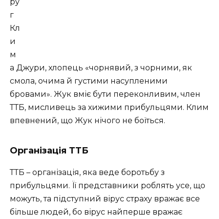
ру
г
Кл
и
м
а Джури, хлопець «чорнявий, з чорними, як
смола, очима й густими насупленими
бровами». Жук вміє бути переконливим, член
ТТБ, мисливець за хижими прибульцями. Клим
впевнений, що Жук нічого не боїться.
Організація ТТБ
ТТБ – організація, яка веде боротьбу з
прибульцями. Її представники роблять усе, що
можуть, та підступний вірус страху вражає все
більше людей, бо вірус найперше вражає