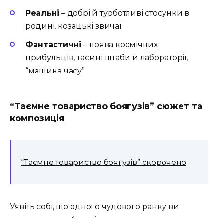
Реальні
– добрі й турботливі стосунки в
родині, козацькі звичаї
Фантастичні
– поява космічних
прибульців, таємні штаби й лабораторії,
“машина часу”
“Таємне товариство боягузів” сюжет та
композиція
“Таємне товариство боягузів” скорочено
Уявіть собі, що одного чудового ранку ви