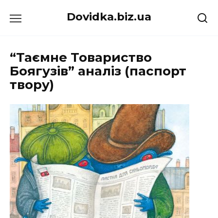
Перейти
Dovidka.biz.ua
до
вмісту
“Таємне Товариство
Боягузів” аналіз (паспорт
твору)