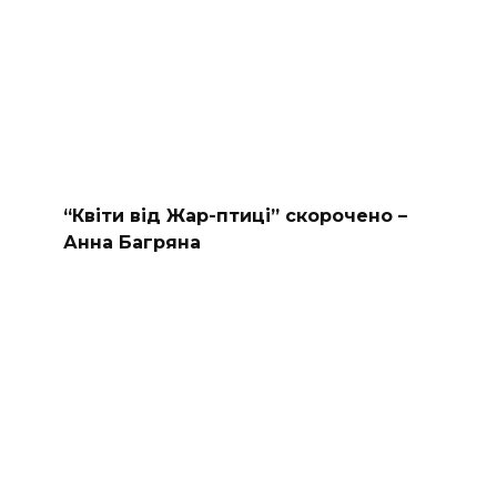
“Квіти від Жар-птиці” скорочено –
Анна Багряна