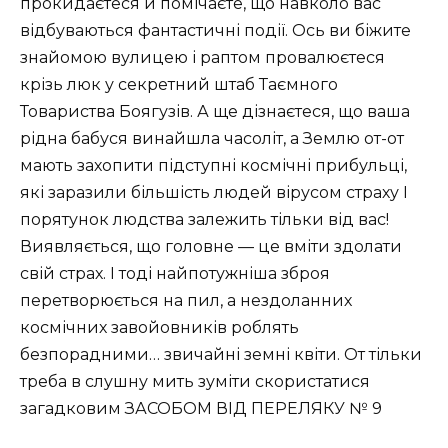
прокидаєтеся й помічаєте, що навколо вас
відбуваються фантастичні події. Ось ви біжите
знайомою вулицею і раптом провалюєтеся
крізь люк у секретний штаб Таємного
Товариства Боягузів. А ще дізнаєтеся, що ваша
рідна бабуся винайшла часоліт, а Землю от-от
мають захопити підступні космічні прибульці,
які заразили більшість людей вірусом страху І
порятунок людства залежить тільки від вас!
Виявляється, що головне — це вміти здолати
свій страх. І тоді найпотужніша зброя
перетворюється на пил, а нездоланних
космічних завойовників роблять
безпорадними… звичайні земні квіти. От тільки
треба в слушну мить зуміти скористатися
загадковим ЗАСОБОМ ВІД ПЕРЕЛЯКУ № 9