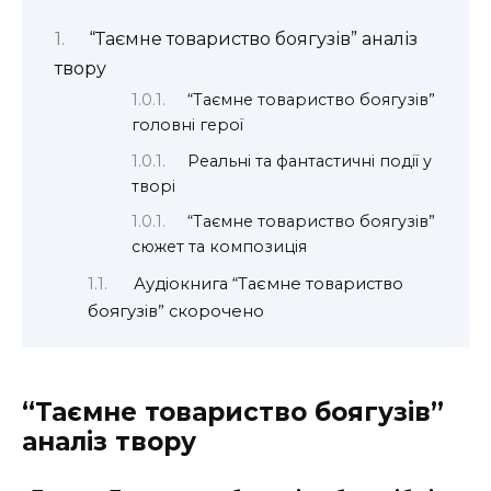
“Таємне товариство боягузів” аналіз
твору
“Таємне товариство боягузів”
головні герої
Реальні та фантастичні події у
творі
“Таємне товариство боягузів”
сюжет та композиція
Аудіокнига “Таємне товариство
боягузів” скорочено
“Таємне товариство боягузів”
аналіз твору