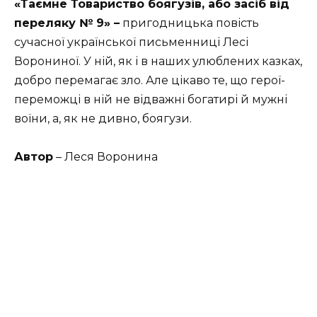
«Таємне Товариство боягузів, або засіб від
переляку № 9» –
пригодницька повість
сучасної української письменниці Лесі
Ворониної. У ній, як і в наших улюблених казках,
добро перемагає зло. Але цікаво те, що герої-
переможці в ній не відважні богатирі й мужні
воїни, а, як не дивно, боягузи.
Автор
– Леся Воронина