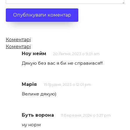
Кількість
Коментарі
коментарів
Коментарі
Ноу нейм
20 Липня, 2023 о 9:01 am
Дякую без вас я би не справився!!!
Марія
15 Грудня, 2023 о 12:01 pm
Велике дякую)
Буть ворона
11 Березня, 2024 о 5:27 pm
ну норм