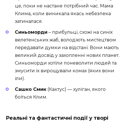
це, поки не настане потрібний час. Мама
Клима, коли виникала якась небезпека
затиналася.
Синьоморди
– прибульці, схожі на синіх
велетенських жаб, володіють мистецтвом
передавати думки на відстані. Вони мають
великий досвід у захопленні нових планет.
Синьоморди хотіли поневолити людей та
змусити їх вирощували комах (яких вони
їли).
Сашко Смик
(Кактус) — хуліган, якого
боїться Клим.
Реальні та фантастичні події у творі