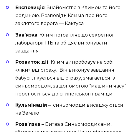
Експозиція
: Знайомство з Климом та його
родиною. Розповідь Клима про його
заклятого ворога — Кактуса.
Зав’язка
: Клим потрапляє до секретної
лабораторії ТТБ та обіцяє виконувати
завдання
Розвиток дії
: Клим випробовує на собі
«ліки» від страху. Він виконує завдання
бабусі, лікується від страху, змагається із
синьомордом, за допомогою “машини часу”
переноситься до єгипетської піраміди
Кульмінація
– синьоморди висаджуються
на Землю
Розв’язка
– Битва з Синьомордиками,