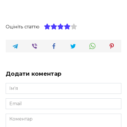
Оцініть статтю
Додати коментар
Ім'я
*
Email
*
Коментар