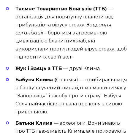
Таємне Товариство Боягузів (ТТБ)
—
організація для порятунку планети від
прибульців та вірусу страху.
Завдання
організації
– боротися з агресивною
цивілізацією блакитних жаб, які
використали проти людей вірус страху, щоб
підкорити їх своїй волі
Жук і Заєць з ТТБ
— друзі Клима.
Бабуся Клима (
Соломія) — прибиральниця
в банку та учений-винахідник машини часу
“Запорожця” і засобу проти страху. Бабуся
Соля найчастіше співала про коня з сивою
гривонькою.
Батьки Клима
— археологи. Вони знають
про ТТБ і важливість Клима, але приховують