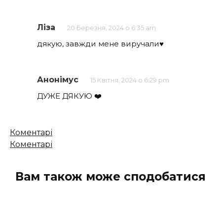
Ліза
20 Березня, 2024 о 6:35 am
дякую, завжди мене виручали♥️
Анонімус
15 Квітня, 2024 о 6:29 pm
ДУЖЕ ДЯКУЮ ❤️
Кількість
Коментарі
коментарів
Коментарі
Вам також може сподобатися