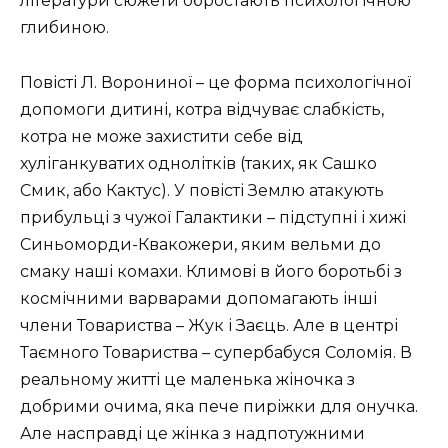
літератури сюжети обростають психологічною
глибиною.
Повісті Л. Ворониної – це форма психологічної
допомоги дитині, котра відчуває слабкість,
котра не може захистити себе від
хуліганкуватих однолітків (таких, як Сашко
Смик, або Кактус). У повісті Землю атакують
прибульці з чужої Галактики – підступні і хижі
Синьоморди-Квакожери, яким вельми до
смаку наші комахи. Климові в його боротьбі з
космічними варварами допомагають інші
члени Товариства – Жук і Заєць. Але в центрі
Таємного Товариства – супербабуся Соломія. В
реальному житті це маленька жіночка з
добрими очима, яка пече пиріжки для онучка.
Але насправді це жінка з надпотужними