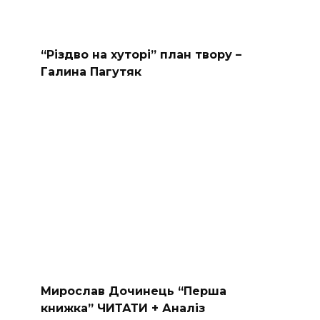
“Різдво на хуторі” план твору –
Галина Пагутяк
Мирослав Дочинець “Перша
книжка” ЧИТАТИ + Аналіз