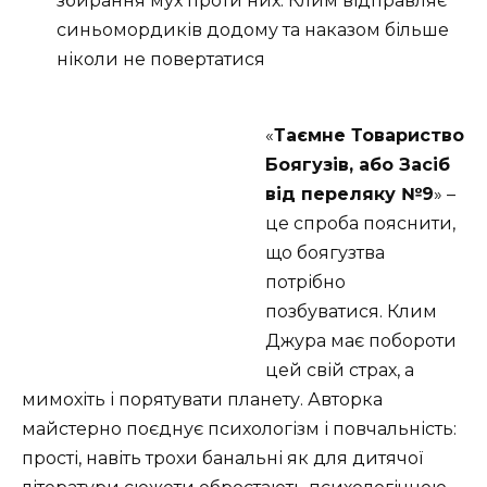
збирання мух проти них. Клим відправляє
синьомордиків додому та наказом більше
ніколи не повертатися
«
Таємне Товариство
Боягузів, або Засіб
від переляку №9
» –
це спроба пояснити,
що боягузтва
потрібно
позбуватися. Клим
Джура має побороти
цей свій страх, а
мимохіть і порятувати планету. Авторка
майстерно поєднує психологізм і повчальність:
прості, навіть трохи банальні як для дитячої