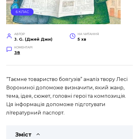
6 КЛАС
АВТОР
НА ЧИТАННЯ
J. G. (Джей Джи)
5 хв
КОМЕНТАРІ
38
“Таємне товариство боягузів” аналіз твору Лесі
Ворониної допоможе визначити, який жанр,
тема, ідея, сюжет, головні герої та композиція.
Ця інформація допоможе підготувати
літературний паспорт.
Зміст