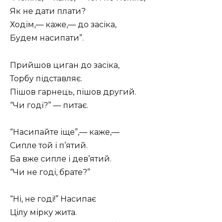
Як не дати плати?
Ходім,— каже,— до засіка,
Будем насипати”.
Прийшов циган до засіка,
Торбу підставляє.
Пішов гарнець, пішов другий.
“Чи годі?” — питає.
“Насипайте іще”,— каже,—
Сипле той і п’ятий.
Ба вже сипле і дев’ятий.
“Чи не годі, брате?”
“Ні, не годі!” Насипає
Цілу мірку жита.