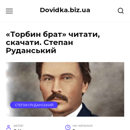
Перейти
Dovidka.biz.ua
до
вмісту
«Торбин брат» читати,
скачати. Степан
Руданський
СТЕПАН РУДАНСЬКИЙ
АВТОР
НА ЧИТАННЯ