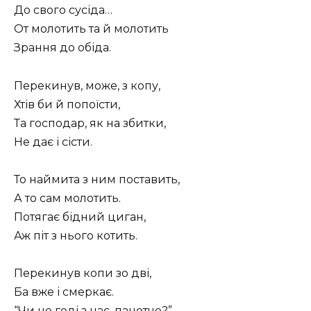
До свого сусіда…
От молотить та й молотить
Зрання до обіда.
Перекинув, може, з копу,
Хтів би й попоїсти,
Та господар, як на збитки,
Не дає і сісти.
То наймита з ним поставить,
А то сам молотить.
Потягає бідний циган,
Аж піт з нього котить.
Перекинув копи зо дві,
Ба вже і смеркає.
“Чи не годі з нас, панотче?” —