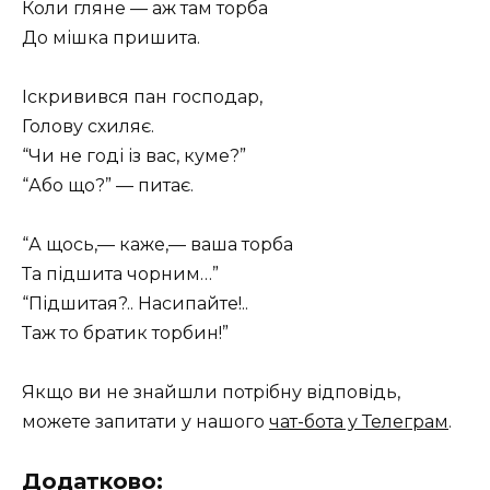
Коли гляне — аж там торба
До мішка пришита.
Іскривився пан господар,
Голову схиляє.
“Чи не годі із вас, куме?”
“Або що?” — питає.
“А щось,— каже,— ваша торба
Та підшита чорним…”
“Підшитая?.. Насипайте!..
Таж то братик торбин!”
Якщо ви не знайшли потрібну відповідь,
можете запитати у нашого
чат-бота у Телеграм
.
Додатково: