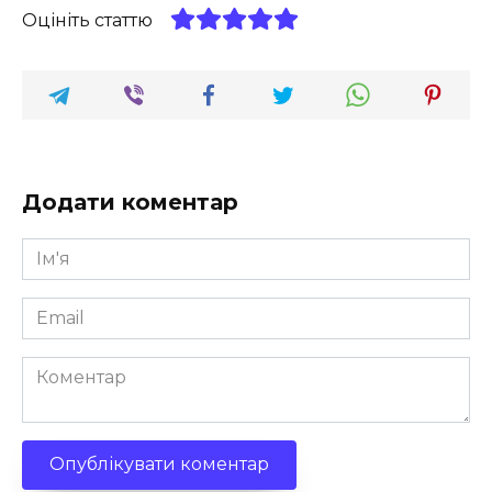
Оцініть статтю
Додати коментар
Ім'я
*
Email
*
Коментар