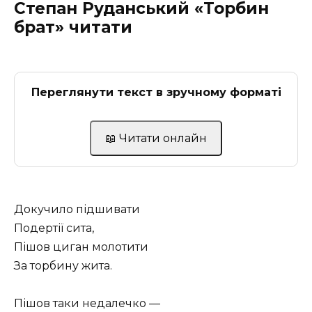
Степан Руданський «Торбин
брат» читати
Переглянути текст в зручному форматі
📖 Читати онлайн
Докучило підшивати
Подертії сита,
Пішов циган молотити
За торбину жита.
Пішов таки недалечко —