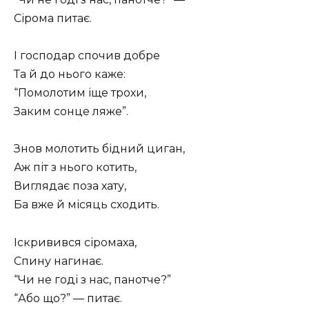
Сірома питає.
І господар спочив добре
Та й до нього каже:
“Помолотим іще трохи,
Заким сонце ляже”.
Знов молотить бідний циган,
Аж піт з нього котить,
Виглядає поза хату,
Ба вже й місяць сходить.
Іскривився сіромаха,
Спину нагинає.
“Чи не годі з нас, панотче?”
“Або що?” — питає.