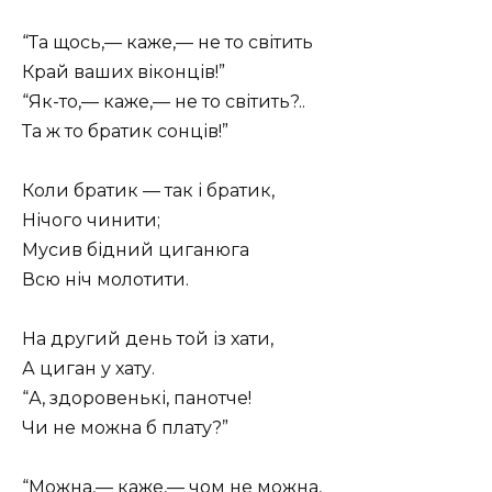
“Та щось,— каже,— не то світить
Край ваших віконців!”
“Як-то,— каже,— не то світить?..
Та ж то братик сонців!”
Коли братик — так і братик,
Нічого чинити;
Мусив бідний циганюга
Всю ніч молотити.
На другий день той із хати,
А циган у хату.
“А, здоровенькі, панотче!
Чи не можна б плату?”
“Можна,— каже,— чом не можна,