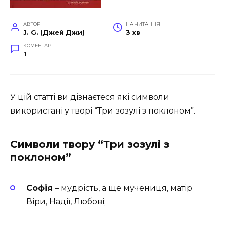
АВТОР
НА ЧИТАННЯ
J. G. (Джей Джи)
3 хв
КОМЕНТАРІ
1
У цій статті ви дізнаєтеся які символи
використані у творі “Три зозулі з поклоном”.
Символи твору “Три зозулі з
поклоном”
Софія
– мудрість, а ще мучениця, матір
Віри, Надії, Любові;