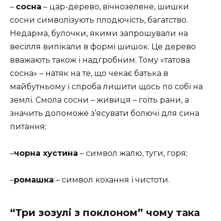
–
сосна
– цар-дерево, вічнозелене, шишки
сосни символізують плодючість, багатство.
Недарма, булочки, якими запрошували на
весілля випікали в формі шишок. Це дерево
вважають також і надгробним. Тому «татова
сосна» – натяк на те, що чекає батька в
майбутньому і спроба лишити щось по собі на
землі. Смола сосни – живиця – гоїть рани, а
значить допоможе з’ясувати болючі для сина
питання;
–
чорна хустина
– символ жалю, туги, горя;
–
ромашка
– символ кохання і чистоти.
“Три зозулі з поклоном” чому така