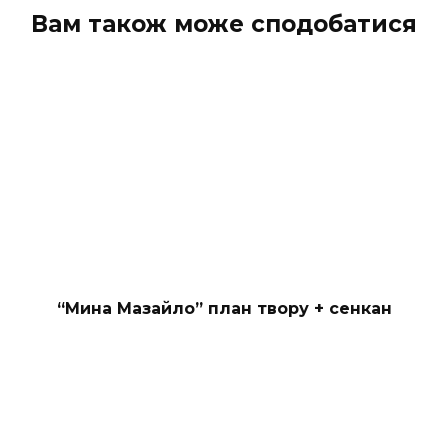
Вам також може сподобатися
“Мина Мазайло” план твору + сенкан