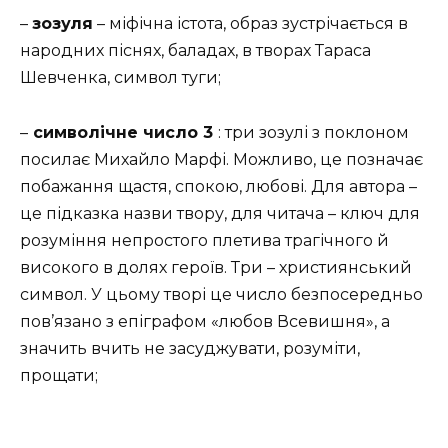
–
зозуля
– міфічна істота, образ зустрічається в
народних піснях, баладах, в творах Тараса
Шевченка, символ туги;
–
символічне число 3
: три зозулі з поклоном
посилає Михайло Марфі. Можливо, це позначає
побажання щастя, спокою, любові. Для автора –
це підказка назви твору, для читача – ключ для
розуміння непростого плетива трагічного й
високого в долях героїв. Три – християнський
символ. У цьому творі це число безпосередньо
пов’язано з епіграфом «любов Всевишня», а
значить вчить не засуджувати, розуміти,
прощати;