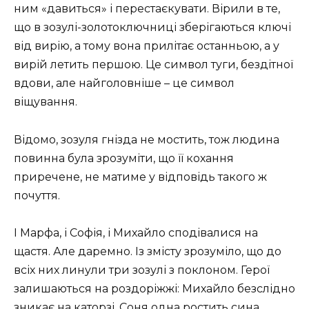
ним «давиться» і перестаєкувати. Вірили в те,
що в зозулі-золотоключниці зберігаються ключі
від вирію, а тому вона прилітає останньою, а у
вирій летить першою. Це символ туги, бездітної
вдови, але найголовніше – це символ
віщування.
Відомо, зозуля гнізда не мостить, тож людина
повинна була зрозуміти, що її кохання
приречене, не матиме у відповідь такого ж
почуття.
І Марфа, і Софія, і Михайло сподівалися на
щастя. Але даремно. Із змісту зрозуміло, що до
всіх них линули три зозулі з поклоном. Герої
залишаються на роздоріжжі: Михайло безслідно
зникає на каторзі, Соня одна ростить сина,