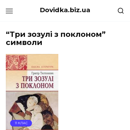
Перейти
Dovidka.biz.ua
до
вмісту
“Три зозулі з поклоном”
символи
11 КЛАС