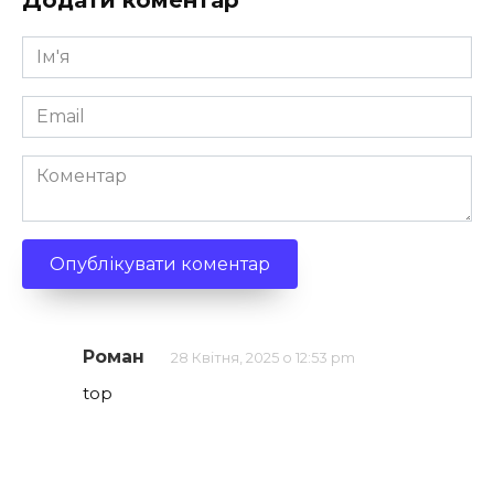
Додати коментар
Ім'я
*
Email
*
Коментар
Роман
28 Квітня, 2025 о 12:53 pm
top