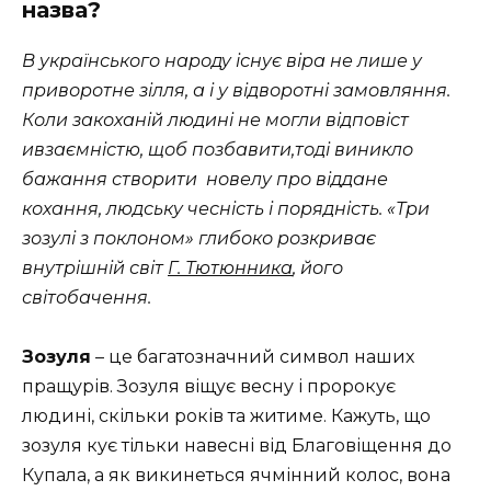
назва?
В українського народу існує віра не лише у
приворотне зілля, а і у відворотні
замовляння.
Коли закоханій
людині не могли відповіст
ивзаємністю, щоб
позбавити,
тоді виникло
бажання створити
новел
у
про віддане
кохання, людську чесність і порядність. «Три
зозулі з поклоном» глибоко
розкриває
внутрішній
світ
Г. Тютюнника
, його
світобачення.
Зозуля
– це багатозначний символ наших
пращурів. Зозуля віщує весну і пророкує
людині, скільки років та житиме. Кажуть, що
зозуля кує тільки навесні від Благовіщення до
Купала, а як викинеться ячмінний колос, вона