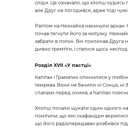
сліди. Це означало, що хлопці кудись 
але Друг не погодився, адже тоді чуж
Раптом на Незнайка накинули аркан.
почав тягнути його за мотузку. Незнайк
забрати в полон. Він покликав Друга н
дивно тремтіти, і сталося щось неспод
Розділ XVII «У пастці»
Капітан і Граматик опинилися у глибо
темрява. Вони не бачили ні Сонця, ні З
спалахи перед очима, а Капітан поясни
Хлопці почали шукати один одного на
помітили, що їхні скафандри вкрилис
що його радіопередавач розбився під 