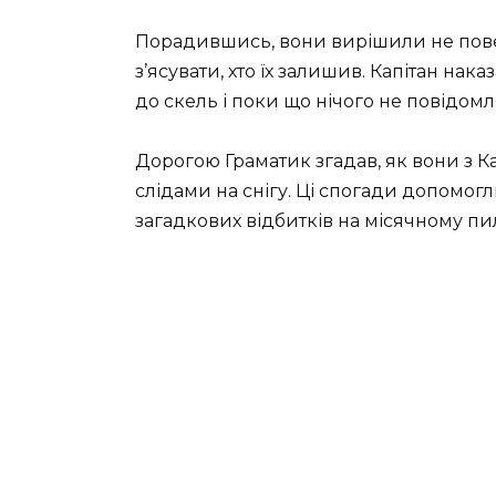
Порадившись, вони вирішили не повер
з’ясувати, хто їх залишив. Капітан н
до скель і поки що нічого не повідомл
Дорогою Граматик згадав, як вони з 
слідами на снігу. Ці спогади допомо
загадкових відбитків на місячному пи