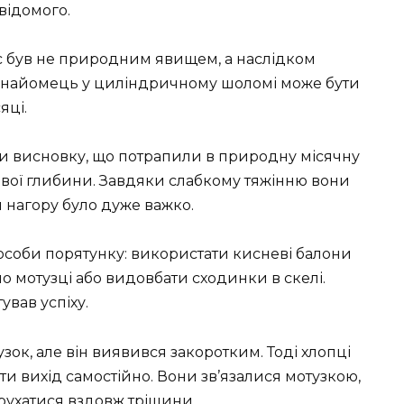
відомого.
с був не природним явищем, а наслідком
езнайомець у циліндричному шоломі може бути
яці.
шли висновку, що потрапили в природну місячну
ої глибини. Завдяки слабкому тяжінню вони
 нагору було дуже важко.
способи порятунку: використати кисневі балони
 мотузці або видовбати сходинки в скелі.
ував успіху.
узок, але він виявився закоротким. Тоді хлопці
и вихід самостійно. Вони зв’язалися мотузкою,
 рухатися вздовж тріщини.