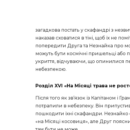
загадкова постать у скафандрі з нез
наказав сховатися в тіні, щоб їх не по
попередити Друга та Незнайка про мо
можуть бути космічні пришельці або п
укриття, відчуваючи, що опинилися 
небезпекою.
Розділ XVI «На Місяці трава не рост
Після того як зв’язок із Капітаном і Г
потрапили в небезпеку. Він припустив
пошкодити їхні скафандри. Незнайко с
«на Місяці косовиця», але Друг поясни
там бути не може.