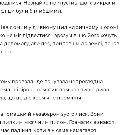
поділися. Незнайко припустив, що їх викрали,
і сліди були б глибшими.
 Невідомий у дивному циліндричному шоломі
о не міг підвестися і зрозумів, що його хочуть
а допомогу, але пес, припавши до землі, почав
іване.
кому проваллі, де панувала непроглядна
емлі, ні зірок. Граматик помічав лише дивні
в, що це діє космічне проміння.
впомацки й незабаром зустрілися. Вони
я липким місячним пилом. Граматик зізнався,
час падіння, коли він саме намагався