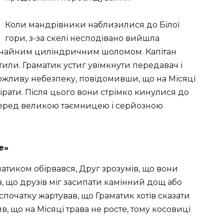
Коли мандрівники наблизилися до Білої
гори, з-за скелі несподівано вийшла
вичайним циліндричним шоломом. Капітан
мітили. Граматик устиг увімкнути передавач і
жливу небезпеку, повідомивши, що на Місяці
ірати. Після цього вони стрімко кинулися до
перед великою таємницею і серйозною
е»
раматиком обірвався, Друг зрозумів, що вони
, що друзів міг засипати камінний дощ або
початку жартував, що Граматик хотів сказати
в, що на Місяці трава не росте, тому косовиці