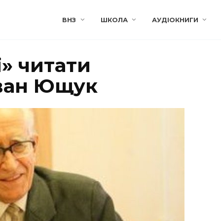
ВНЗ
ШКОЛА
АУДІОКНИГИ
і» читати
Іван Ющук