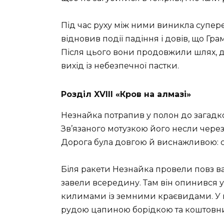
Під час руху між ними виникла супере
відновив події падіння і довів, що Гра
Після цього вони продовжили шлях, д
вихід із небезпечної пастки.
Розділ XVIIІ «Кров на алмазі»
Незнайка потрапив у полон до загадк
Зв’язаного мотузкою його несли через
Дорога була довгою й виснажливою: со
Біля ракети Незнайка провели повз ва
завели всередину. Там він опинився у
килимами із земними краєвидами. У кр
рудою цапиною борідкою та коштовни