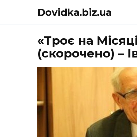
Перейти
Dovidka.biz.ua
до
вмісту
«Троє на Місяц
(скорочено) – 