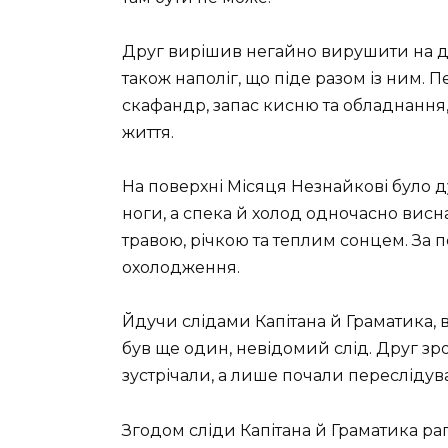
Друг вирішив негайно вирушити на до
також наполіг, що піде разом із ним.
скафандр, запас кисню та обладнання
життя.
На поверхні Місяця Незнайкові було 
ноги, а спека й холод одночасно висн
травою, річкою та теплим сонцем. За 
охолодження.
Йдучи слідами Капітана й Граматика, в
був ще один, невідомий слід. Друг зро
зустрічали, а лише почали переслідув
Згодом сліди Капітана й Граматика ра