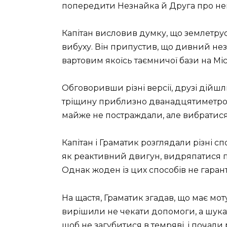
попередити Незнайка й Друга про не
Капітан висловив думку, що землетру
вибуху. Він припустив, що дивний н
вартовим якоїсь таємничої бази на Міс
Обговоривши різні версії, друзі дій
тріщину приблизно дванадцятиметров
майже не постраждали, але вибратися
Капітан і Граматик розглядали різні 
як реактивний двигун, видряпатися по
Однак жоден із цих способів не гарант
На щастя, Граматик згадав, що має мот
вирішили не чекати допомоги, а шукат
щоб не загубитися в темряві, і почали