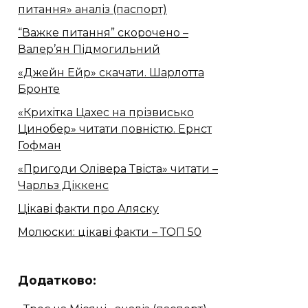
питання» аналіз (паспорт)
“Важке питання” скорочено –
Валер’ян Підмогильний
«Джейн Ейр» скачати. Шарлотта
Бронте
«Крихітка Цахес на прізвисько
Цинобер» читати повністю. Ернст
Гофман
«Пригоди Олівера Твіста» читати –
Чарльз Діккенс
Цікаві факти про Аляску
Молюски: цікаві факти – ТОП 50
Додатково: