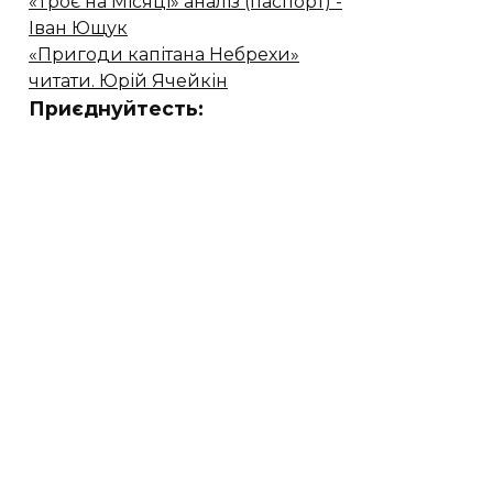
«Троє на Місяці» аналіз (паспорт) -
Іван Ющук
«Пригоди капітана Небрехи»
читати. Юрій Ячейкін
Приєднуйтесть: