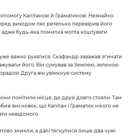
помогу Капітанові й Граматикові. Незнайко
 Перед виходом пес ретельно перевірив його
, адже будь-яка помилка могла коштувати
дуже важко рухатися. Скафандр заважав згинати
ажували його. Він сумував за Землею, зеленою
порадою Друга він увімкнув систему
они помітили місце, де друзі довго стояли. Там
бив висновок, що Капітан і Граматик нікого не
ати невідомого.
птово зникли, а далі тягнулися лише два чужі