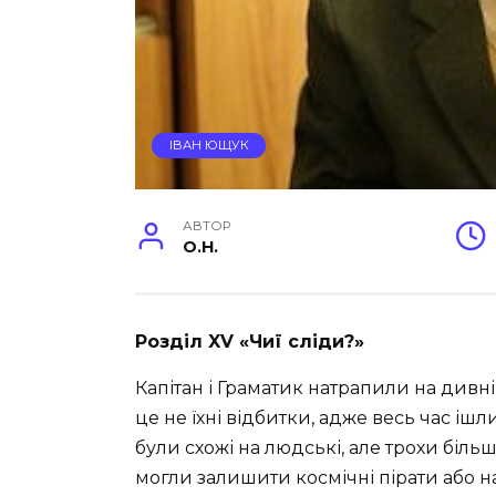
ІВАН ЮЩУК
АВТОР
O.H.
Розділ XV «Чиї сліди?»
Капітан і Граматик натрапили на дивні
це не їхні відбитки, адже весь час іш
були схожі на людські, але трохи більш
могли залишити космічні пірати або на