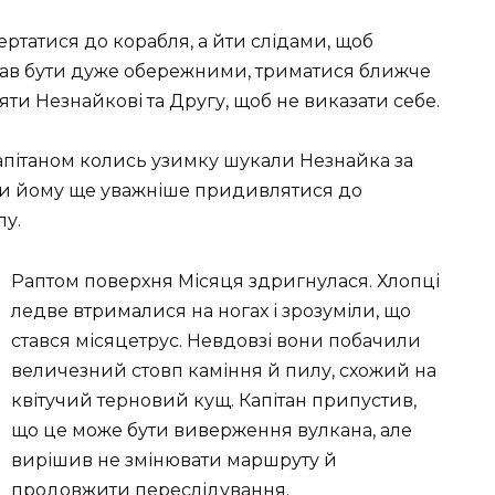
татися до корабля, а йти слідами, щоб
аказав бути дуже обережними, триматися ближче
яти Незнайкові та Другу, щоб не виказати себе.
Капітаном колись узимку шукали Незнайка за
гли йому ще уважніше придивлятися до
лу.
Раптом поверхня Місяця здригнулася. Хлопці
ледве втрималися на ногах і зрозуміли, що
стався місяцетрус. Невдовзі вони побачили
величезний стовп каміння й пилу, схожий на
квітучий терновий кущ. Капітан припустив,
що це може бути виверження вулкана, але
вирішив не змінювати маршруту й
продовжити переслідування.