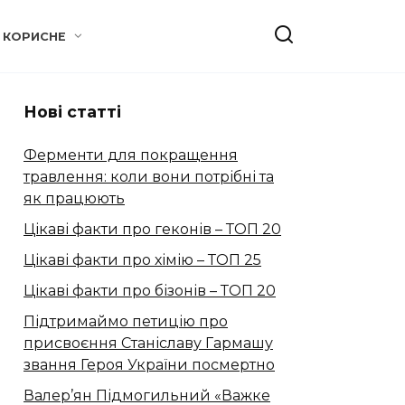
КОРИСНЕ
Нові статті
Ферменти для покращення
травлення: коли вони потрібні та
як працюють
Цікаві факти про геконів – ТОП 20
Цікаві факти про хімію – ТОП 25
Цікаві факти про бізонів – ТОП 20
Підтримаймо петицію про
присвоєння Станіславу Гармашу
звання Героя України посмертно
Валер’ян Підмогильний «Важке