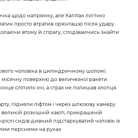
чка щодо напрямку, але Капітан логічно
матик просто втратив орієнтацію після удару.
олаючи втому й спрагу, сподіваючись знайти
ового чоловіка в циліндричному шоломі.
 місячну поверхню до величезної ракети.
нце сліпило очі, а страх не полишав хлопця.
рту, підняли ліфтом і через шлюзову камеру
 великій розкішній каюті, прикрашеній
іслі сидів дивний підстаркуватий чоловік із
ми перснями на руках.