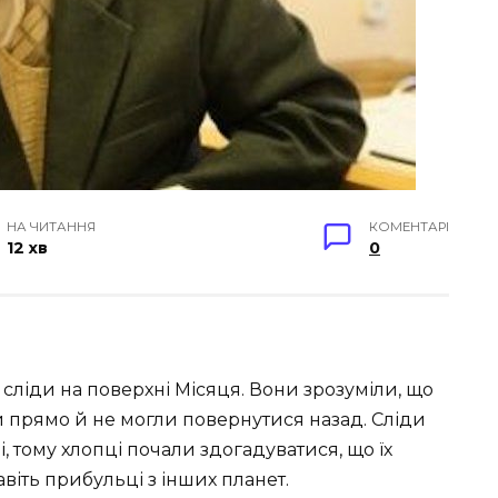
НА ЧИТАННЯ
КОМЕНТАРІ
12 хв
0
 сліди на поверхні Місяця. Вони зрозуміли, що
ли прямо й не могли повернутися назад. Сліди
і, тому хлопці почали здогадуватися, що їх
віть прибульці з інших планет.