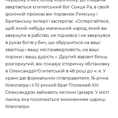
звертається єгипетський бог Сонця Ра; в своїй
іронічній промові він порівнює Римську і
Британську імперії і застерігає: «Остерігайтеся,
щоб який-небудь маленький народ, який ви
звернули в рабство, не піднявся і не звернувся
в руках богів у бич, що обрушиться на ваші
хвастощі і вашу несправедливість, на ваші
пороки і вашу дурість ». Другий варіант більш
розгорнутий, він показує історичну обстановку
в Олександрії Єгипетській в 48 році до н. е. У
країні дві формальних співправителя, 16-річна
Клеопатра і її 10-річний брат Птолемей XIII.
Олександрію займають легіони Цезаря. У місті
паніка, яка посилюється зникненням цариці
Клеопатри.