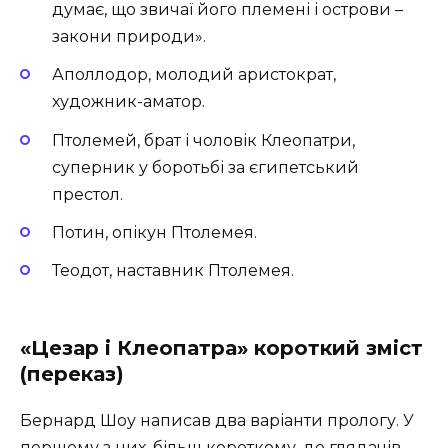
думає, що звичаї його племені і острови –
закони природи».
Аполлодор, молодий аристократ,
художник-аматор.
Птолемей, брат і чоловік Клеопатри,
суперник у боротьбі за єгипетський
престол.
Потин, опікун Птолемея.
Теодот, наставник Птолемея.
«Цезар і Клеопатра» короткий зміст
(переказ)
Бернард Шоу написав два варіанти прологу. У
першому з них, більш короткому, до глядачів