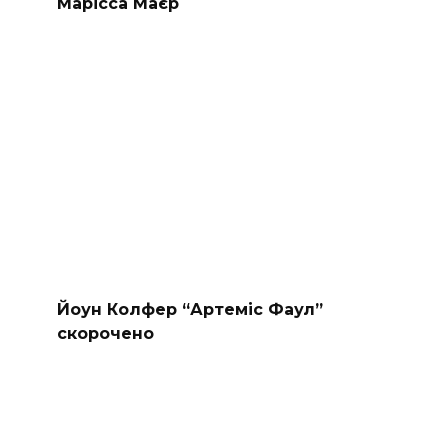
Марісса Маєр
Йоун Колфер “Артеміс Фаул”
скорочено