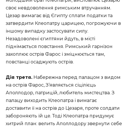
молодший брат Клеопатри, висловлює Цезарю
своє невдоволення римським втручанням.
Цезар вимагає від Єгипту сплати податки та
затвердити Клеопатру царицею, погрожуючи в
іншому випадку застосувати силу.
Незадоволені єгиптяни йдуть, в місті
піднімається повстання. Римський гарнізон
захоплює острів Фарос і зміцнюється там,
повстанці осаджують острів.
Дія третя.
Набережна перед палацом з видом
на острів Фарос, З’являється сіцілієць
Аполлодор, патрицій, любитель мистецтва. З
палацу виходить Клеопатра і вимагає
доставити її на острів до Цезаря, проте солдати
забороняють їй це. Тоді Клеопатра придумує
хитрий план: велить Аполлодору звернути себе