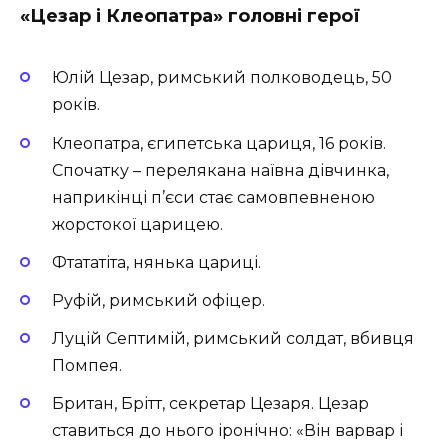
«Цезар і Клеопатра» головні герої
Юлій Цезар, римський полководець, 50
років.
Клеопатра, єгипетська цариця, 16 років.
Спочатку – перелякана наївна дівчинка,
наприкінці п’єси стає самовпевненою
жорстокої царицею.
Фтататіта, нянька цариці.
Руфій, римський офіцер.
Луцій Септимій, римський солдат, вбивця
Помпея.
Британ, Брітт, секретар Цезаря. Цезар
ставиться до нього іронічно: «Він варвар і