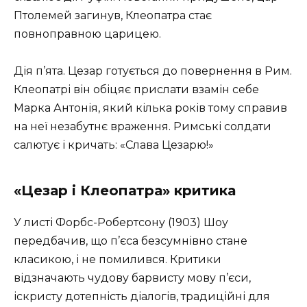
Птолемей загинув, Клеопатра стає
повноправною царицею.
Дія п’ята. Цезар готується до повернення в Рим.
Клеопатрі він обіцяє прислати взамін себе
Марка Антонія, який кілька років тому справив
на неї незабутнє враження. Римські солдати
салютує і кричать: «Слава Цезарю!»
«Цезар і Клеопатра» критика
У листі Форбс-Робертсону (1903) Шоу
передбачив, що п’єса безсумнівно стане
класикою, і не помилився. Критики
відзначають чудову барвисту мову п’єси,
іскристу дотепність діалогів, традиційні для