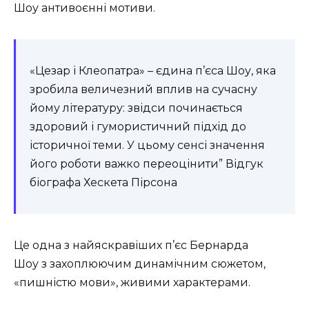
Шоу антивоєнні мотиви.
«Цезар і Клеопатра» – єдина п’єса Шоу, яка
зробила величезний вплив на сучасну
йому літературу: звідси починається
здоровий і гумористичний підхід до
історичної теми. У цьому сенсі значення
його роботи важко переоцінити” Відгук
біографа Хескета Пірсона
Це одна з найяскравіших п’єс Бернарда
Шоу з захоплюючим динамічним сюжетом,
«пишністю мови», живими характерами.