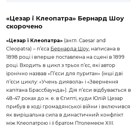
«Цезар і Клеопатра» Бернард Шоу
скорочено
«Цезар і Клеопатра»
(англ. Caesar and
Cleopatra) – п’єса
Бернарда Шоу
, написана в
1898 році і вперше поставлена ​​на сцені в 1899
році. Входить в цикл з трьох п’єс, які автор
іронічно назвав «П’єси для пуритан» (інші дві
п’єси циклу: «Учень диявола» і «Звернення
капітана Брассбаунда»). Дія п’єси відбувається в
48-47 роках до н. е. в Єгипті, куди Юлій Цезар
прибув в ході громадянської війни і включився
як вирішальна сила в династичний конфлікт
між Клеопатрою і її братом Птолемеєм XIII.