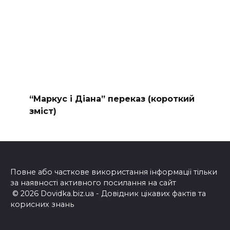
“Маркус і Діана” переказ (короткий
зміст)
Повне або часткове використання інформації тільки
за наявності активного посилання на сайт
© 2026 Dovidka.biz.ua - Довідник цікавих фактів та
корисних знань