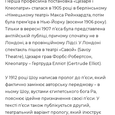
Перша професійна постановка «Цезаря і
Клеопатри» сталася в 1905 році в берлінському
«Німецькому театрі» Макса Рейнхардта, потім
була прем’єра в Нью-Йорку (восени 1906 року).
Тільки в вересні 1907 п’єса була представлена ​​
англійській публіці, причому спочатку не в
Лондоні, а в провінційному Лідсі. У Лондоні
спектакль пішов в театрі «Савой» (Savoy
Theatre), Цезаря грав Форбс-Робертсон,
Клеопатру – Гертруда Елліот (Gertrude Elliot).
У 1912 році Шоу написав пролог до п’єси, який
фактично замінює авторську передмову – в
ньому Шоу, вустами єгипетського бога Ра,
пояснює ідейне призначення своєї п’єси. У
тексті п’єси також публікується другий,
театральний варіант прологу, який ілюструє