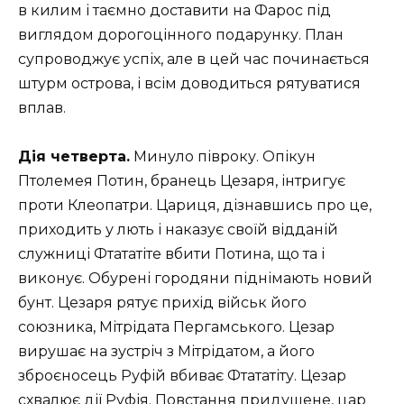
в килим і таємно доставити на Фарос під
виглядом дорогоцінного подарунку. План
супроводжує успіх, але в цей час починається
штурм острова, і всім доводиться рятуватися
вплав.
Дія четверта.
Минуло півроку. Опікун
Птолемея Потин, бранець Цезаря, інтригує
проти Клеопатри. Цариця, дізнавшись про це,
приходить у лють і наказує своїй відданій
служниці Фтататіте вбити Потина, що та і
виконує. Обурені городяни піднімають новий
бунт. Цезаря рятує прихід військ його
союзника, Мітрідата Пергамського. Цезар
вирушає на зустріч з Мітрідатом, а його
зброєносець Руфій вбиває Фтататіту. Цезар
схвалює дії Руфія. Повстання придушене, цар