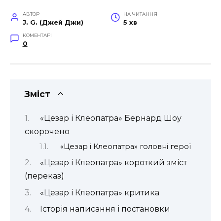
АВТОР
НА ЧИТАННЯ
J. G. (Джей Джи)
5 хв
КОМЕНТАРІ
0
Зміст
«Цезар і Клеопатра» Бернард Шоу
скорочено
«Цезар і Клеопатра» головні герої
«Цезар і Клеопатра» короткий зміст
(переказ)
«Цезар і Клеопатра» критика
Історія написання і постановки