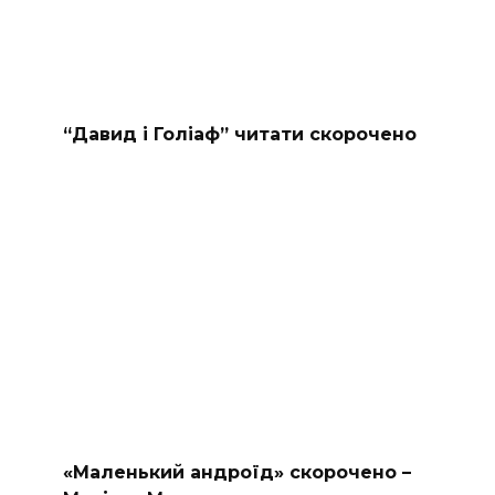
“Давид і Голіаф” читати скорочено
«Маленький андроїд» скорочено –