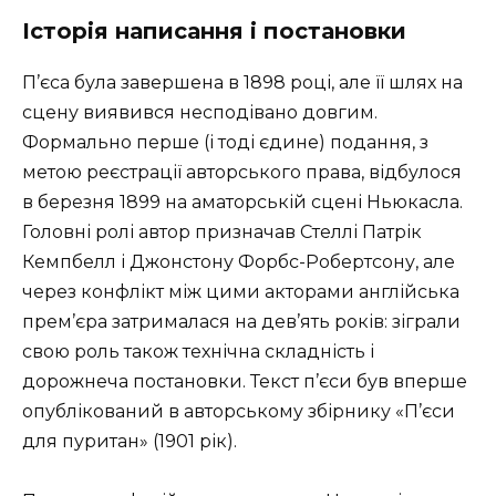
Історія написання і постановки
П’єса була завершена в 1898 році, але її шлях на
сцену виявився несподівано довгим.
Формально перше (і тоді єдине) подання, з
метою реєстрації авторського права, відбулося
в березня 1899 на аматорській сцені Ньюкасла.
Головні ролі автор призначав Стеллі Патрік
Кемпбелл і Джонстону Форбс-Робертсону, але
через конфлікт між цими акторами англійська
прем’єра затрималася на дев’ять років: зіграли
свою роль також технічна складність і
дорожнеча постановки. Текст п’єси був вперше
опублікований в авторському збірнику «П’єси
для пуритан» (1901 рік).