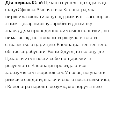
Дія перша.
Юлій Цезар в пустелі підходить до
статуї Сфінкса. З’являється Клеопатра, яка
вирішила сховатися тут від римлян, і заговорює
з ним. Цезар вирішує зробити дівчинку
знаряддям проведення римської політики, він
вимагає від неї проявити рішучість і стати
справжньою царицею. Клеопатра невпевнено
обіцяє спробувати. Вони йдуть до палацу, де
Цезар вчить її вести себе по-царськи; в
результаті в Клеопатрі прокидаються
зарозумілість і жорстокість. У палац вступають
римські солдати, вітаючи свого воєначальника,
і Клеопатра нарешті розуміє, хто поруч з нею.