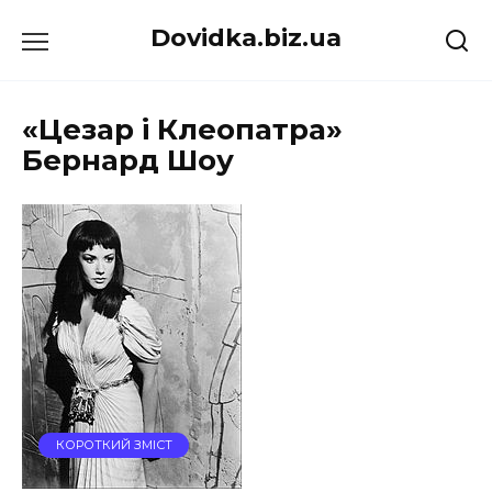
Перейти
Dovidka.biz.ua
до
вмісту
«Цезар і Клеопатра»
Бернард Шоу
КОРОТКИЙ ЗМІСТ