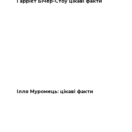
Гаррієт Бічер-Стоу цікаві факти
Ілля Муромець: цікаві факти