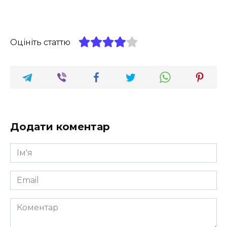
Оцініть статтю
Додати коментар
Ім'я
*
Email
*
Коментар