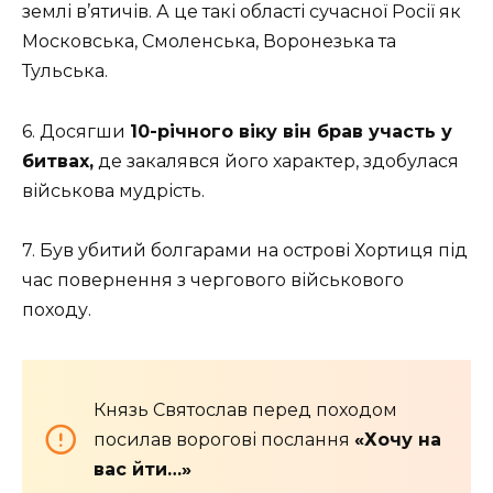
землі в’ятичів. А це такі області сучасної Росії як
Московська, Смоленська, Воронезька та
Тульська.
6. Досягши
10-річного віку він брав участь у
битвах,
де закалявся його характер, здобулася
військова мудрість.
7. Був убитий болгарами на острові Хортиця під
час повернення з чергового військового
походу.
Князь Святослав перед походом
посилав ворогові послання
«Хочу на
вас йти…»