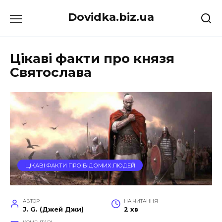
Перейти
Dovidka.biz.ua
до
вмісту
Цікаві факти про князя
Святослава
ЦІКАВІ ФАКТИ ПРО ВІДОМИХ ЛЮДЕЙ
АВТОР
НА ЧИТАННЯ
J. G. (Джей Джи)
2 хв