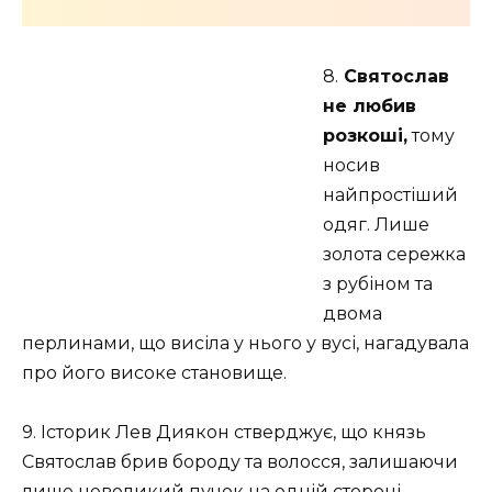
8.
Святослав
не любив
розкоші,
тому
носив
найпростіший
одяг. Лише
золота сережка
з рубіном та
двома
перлинами, що висіла у нього у вусі, нагадувала
про його високе становище.
9. Історик Лев Диякон стверджує, що князь
Святослав брив бороду та волосся, залишаючи
лише невеликий пучок на одній стороні