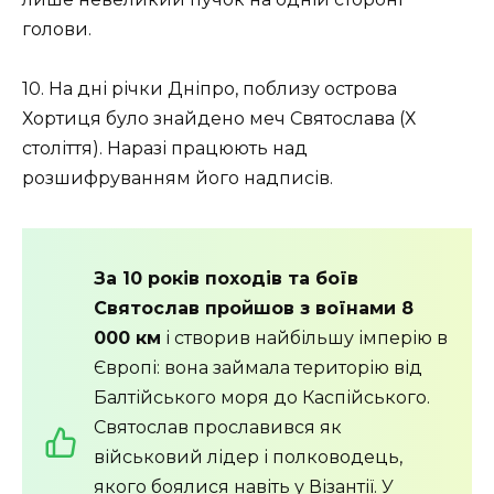
голови.
10. На дні річки Дніпро, поблизу острова
Хортиця було знайдено меч Святослава (Х
століття). Наразі працюють над
розшифруванням його надписів.
За 10 років походів та боїв
Святослав пройшов з воїнами 8
000 км
і створив найбільшу імперію в
Європі: вона займала територію від
Балтійського моря до Каспійського.
Святослав прославився як
військовий лідер і полководець,
якого боялися навіть у Візантії. У