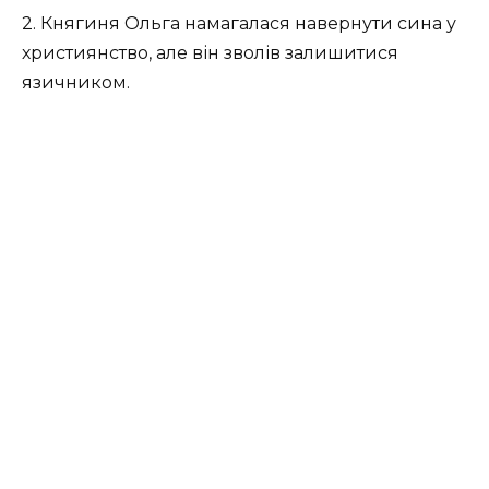
2. Княгиня Ольга намагалася навернути сина у
християнство, але він зволів залишитися
язичником.