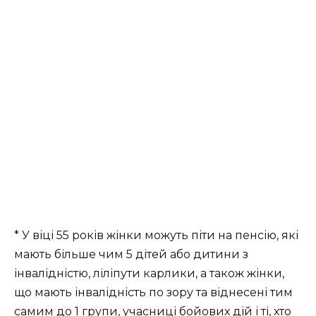
* У віці 55 років жінки можуть піти на пенсію, які
мають більше чим 5 дітей або дитини з
інвалідністю, ліліпути карлики, а також жінки,
що мають інвалідність по зору та віднесені тим
самим до 1 групи, учасниці бойових дій і ті, хто