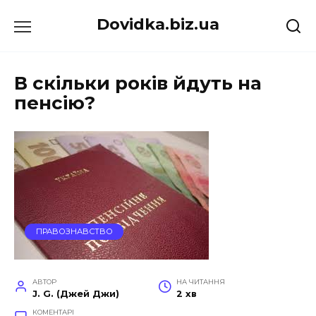
Перейти
Dovidka.biz.ua
до
вмісту
В скільки років йдуть на
пенсію?
ПРАВОЗНАВСТВО
АВТОР
НА ЧИТАННЯ
J. G. (Джей Джи)
2 хв
КОМЕНТАРІ