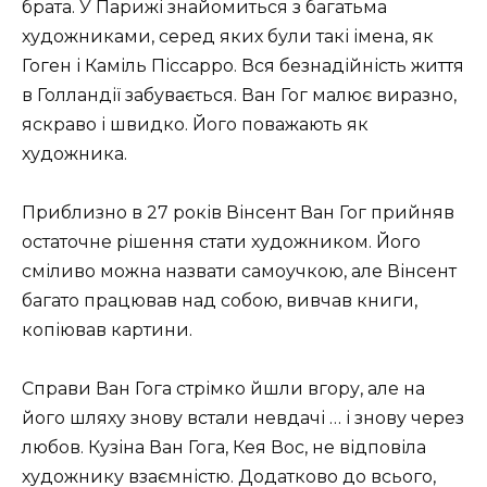
брата. У Парижі знайомиться з багатьма
художниками, серед яких були такі імена, як
Гоген і Каміль Піссарро. Вся безнадійність життя
в Голландії забувається. Ван Гог малює виразно,
яскраво і швидко. Його поважають як
художника.
Приблизно в 27 років Вінсент Ван Гог прийняв
остаточне рішення стати художником. Його
сміливо можна назвати самоучкою, але Вінсент
багато працював над собою, вивчав книги,
копіював картини.
Справи Ван Гога стрімко йшли вгору, але на
його шляху знову встали невдачі … і знову через
любов. Кузіна Ван Гога, Кея Вос, не відповіла
художнику взаємністю. Додатково до всього,