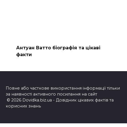
Антуан Ватто біографія та цікаві
факти
Повне або часткове використання інформації тільки
за наявності активного посилання на сайт
© 2026 Dovidka.biz.ua - Довідник цікавих фактів та
корисних знань