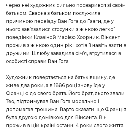
через неї художник сильно посварився зі своїм
батьком. Сварка з батьком послужила
причиною переїзду Ван Гога до Гааги, де у
нього зав’язалися стосунки з жінкою легкої
поведінки Клазіной Марією Хоорник. Вінсент
прожив з жінкою один рік і хотів її навіть взяти в
дружини. Шлюбу завадила сім’я, втрутилася в
особисті справи Ван Гога.
Художник повертається на батьківщину, де
живе два роки, а в 1886 році знову їде у
Францію до свого брата. Його брат, якого звали
Тео, підтримував Ван Гога морально і
допомагав грошима. Варто сказати, що Франція
була другою домівкою для Вінсента. Він
прожив в цій країні останні 4 роки свого життя.