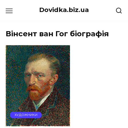
Перейти
Dovidka.biz.ua
до
вмісту
Вінсент ван Гог біографія
ХУДОЖНИКИ