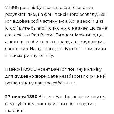
У 1888 році відбулася сварка з Гогеном, в
результаті якої, на фоні психічного розладу, Ван
Гог відрізав собі частину вуха. Хоча версій цієї
історії дуже багато і точно ніхто не знає, що саме
сталося між Ван Гогом і Гогеном. Можливо, це
алкоголь зробив свою справу, адже художник
багато пив. Наступного дня Ван Гога помістили
в психіатричну клініку.
Навесні 1890 Вінсент Ван Гог покинув клініку
для душевнохворих, але незабаром психічний
розлад знову дав про себе знати.
27 липня 1890
Вінсент Ван Гог покінчив життя
самогубством, вистріливши собі в груди з
пістолета.