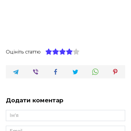
Оцініть статтю
Додати коментар
Ім'я
*
Email