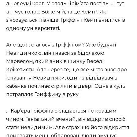
лінолеумі кров. У спальні зім’ята постіль … І тут
він чує голос: Боже мій, та це Кемп !. Як
з’ясовується пізніше, Гріффін і Кемп вчилися в
одному університеті.
Але що ж сталося з Гріффіном? Уже будучи
Невидимкою, він гнався за бідолахою
Марвелом, який зник в шинку Веселі
Крікетисти. Але через те, що все місто знає про
існування Невидимки, один з відвідувачів
кабачка починає стріляти в двері. Одна з куль
потрапляє Гриффину в руку.
… Кар’єра Гріффіна складається не кращим
чином. Геніальний вчений, він відкрив спосіб
стати невидимим. Але страх, що його відкриття
присвоять менш обдаровані люди змушує