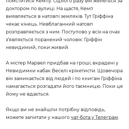
помститися Кемпу. Одного разу він женеться за
доктором по вулиці. На щастя, Кемп
виявляється в натовпі земляків. Тут Гріффіна
чекає кінець. Невблаганний натовп
розправляється з ним. Поступово у всіх на очах
з’являється поранений чоловік: Гріффін
невидимий, поки живий.
А містер Марвел придбав на гроші, вкрадені у
Невидимки кабак Веселі крікетисти. Щовечора
він замикається від людей і по книгам Гріффіна
намагається розгадати його таємницю. Поки це
йому не вдається.
Якщо ви не знайшли потрібну відповідь,
можете запитати у нашого
чат-бота у Телеграм
.