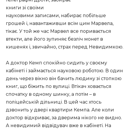
книги зі своїми
науковими записами, набирає побільше
грошей і, навантаживши всім цим Марвела,
тікає. У той же час Марвел все поривається
втекти, але його зупиняє безліч монет в
кишенях і, звичайно, страх перед Невидимкою.
А доктор Кемп спокійно сидить у своєму
кабінеті і займається науковою роботою. В один
день через вікно він бачить людину зі стопкою
книг, що біжить по вулиці. Втікач ховається
спочатку в одному шинку, а потім – в
поліцейській дільниці. В цей час хтось
дзвонить у двері квартири Кемпа. Але коли
доктор відкриває, за дверима нікого не видно.
А невидимий відвідувач вже в кабінеті. На