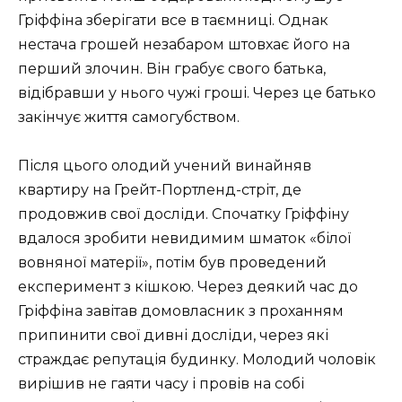
Гріффіна зберігати все в таємниці. Однак
нестача грошей незабаром штовхає його на
перший злочин. Він грабує свого батька,
відібравши у нього чужі гроші. Через це батько
закінчує життя самогубством.
Після цього олодий учений винайняв
квартиру на Грейт-Портленд-стріт, де
продовжив свої досліди. Спочатку Гріффіну
вдалося зробити невидимим шматок «білої
вовняної матерії», потім був проведений
експеримент з кішкою. Через деякий час до
Гріффіна завітав домовласник з проханням
припинити свої дивні досліди, через які
страждає репутація будинку. Молодий чоловік
вирішив не гаяти часу і провів на собі