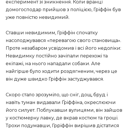
експеримент зі зникнення. Коли вранці
домогосподар прийшов з поліцією, Гріффін був
уже повністю невидимий.
Ставши невидимим, Гріффін спочатку
насолоджувався «перевагою свого становища».
Проте незабаром усвідомив і всі його недоліки:
Невидимку постійно зачіпали перехожі та
екіпажі, на нього нападали собаки. Але
найгірше було ходити роздягненим, через це
він дуже швидко Гріффін застуджувався.
Скоро стало зрозуміло, що сніг, дощ, бруд і
навіть туман видавали Ґріффіна, окреслюючи
його силует. Поблукавши вулицями, він зайшов
у костюмерну лавку, де вкрав костюм та гроші.
Трохи подумавши, Грріффін вирішив дістатися