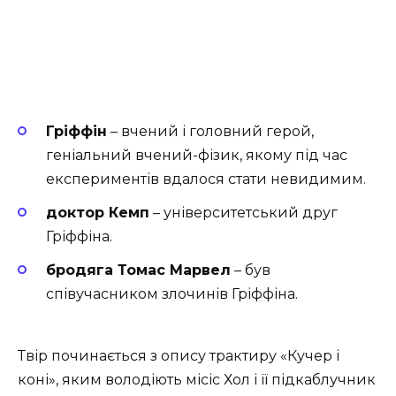
Гріффін
– вчений і головний герой,
геніальний вчений-фізик, якому під час
експериментів вдалося стати невидимим.
доктор Кемп
– університетський друг
Гріффіна.
бродяга Томас Марвел
– був
співучасником злочинів Гріффіна.
Твір починається з опису трактиру «Кучер і
коні», яким володіють місіс Хол і її підкаблучник