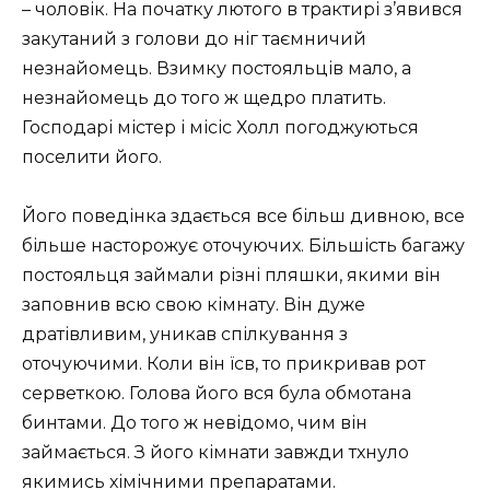
– чоловік. На початку лютого в трактирі з’явився
закутаний з голови до ніг таємничий
незнайомець. Взимку постояльців мало, а
незнайомець до того ж щедро платить.
Господарі містер і місіс Холл погоджуються
поселити його.
Його поведінка здається все більш дивною, все
більше насторожує оточуючих. Більшість багажу
постояльця займали різні пляшки, якими він
заповнив всю свою кімнату. Він дуже
дратівливим, уникав спілкування з
оточуючими. Коли він їсв, то прикривав рот
серветкою. Голова його вся була обмотана
бинтами. До того ж невідомо, чим він
займається. З його кімнати завжди тхнуло
якимись хімічними препаратами.