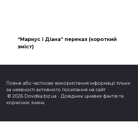
“Маркус і Діана” переказ (короткий
зміст)
Повне або часткове використання інформації тільки
за наявності активного посилання на сайт
© 2026 Dovidka.biz.ua - Довідник цікавих фактів та
корисних знань