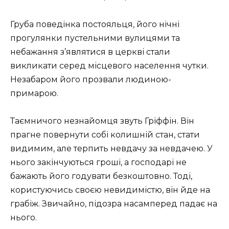
Груба поведінка постояльця, його нічні
прогулянки пустельними вулицями та
небажання з’являтися в церкві стали
викликати серед місцевого населення чутки.
Незабаром його прозвали людиною-
примарою.
Таємничого незнайомця звуть Гріффін. Він
прагне повернути собі колишній стан, стати
видимим, але терпить невдачу за невдачею. У
нього закінчуються гроші, а господарі не
бажають його годувати безкоштовно. Тоді,
користуючись своєю невидимістю, він йде на
грабіж. Звичайно, підозра насамперед падає на
нього.