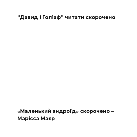
“Давид і Голіаф” читати скорочено
«Маленький андроїд» скорочено –
Марісса Маєр