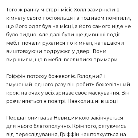
Того ж ранку містер і місіс Холл зазирнули в
кімнату свого постояльця і ​​з подивом помітили,
що його одяг був на місці, а його самого ніде не
було видно. Але далі були ще дивніші події:
меблі почали рухатися по кімнаті, нападаючи і
виштовхуючи подружжя у двері. Вони
вирішили, що в меблі вселилися примари.
Гріффін потроху божеволіє. Голодний і
змучений, одного разу він робить божевільний
крок: на очах у всіх зриває своє маскування. Він
розчиняється в повітрі. Навколишні в шоці.
Перша гонитва за Невидимкою закінчується
для нього благополучно. Крім того, рятуючись
від переслідування, Гріффін наштовхується на