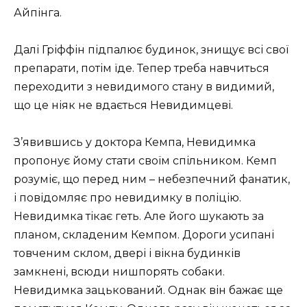
Айпінга.
Далі Гріффін підпалює будинок, знищує всі свої
препарати, потім їде. Тепер треба навчиться
переходити з невидимого стану в видимий,
що це ніяк не вдається Невидимцеві.
З’явившись у доктора Кемпа, Невидимка
пропонує йому стати своїм спільником. Кемп
розуміє, що перед ним – небезпечний фанатик,
і повідомляє про невидимку в поліцію.
Невидимка тікає геть. Але його шукають за
планом, складеним Кемпом. Дороги усипані
товченим склом, двері і вікна будинків
замкнені, всюди нишпорять собаки.
Невидимка зацькований. Однак він бажає ще