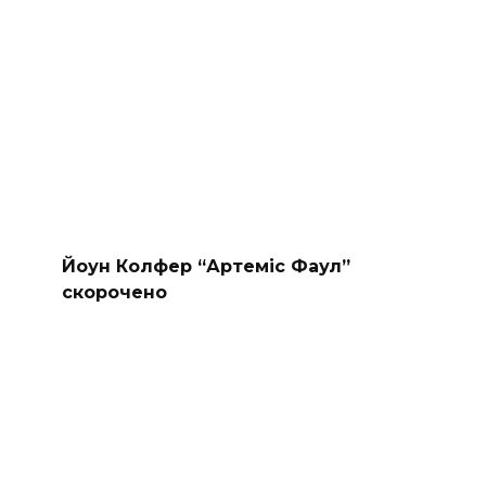
Йоун Колфер “Артеміс Фаул”
скорочено