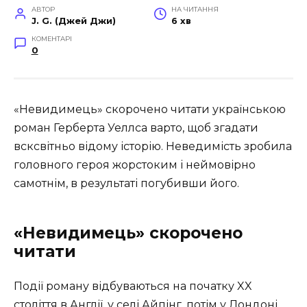
АВТОР
НА ЧИТАННЯ
J. G. (Джей Джи)
6 хв
КОМЕНТАРІ
0
«Невидимець» скорочено читати українською
роман Герберта Уеллса варто, щоб згадати
всксвітньо відому історію. Неведимість зробила
головного героя жорстоким і неймовірно
самотнім, в результаті погубивши його.
«Невидимець» скорочено
читати
Події роману відбуваються на початку XX
століття в Англії, у селі Айпінг, потім у Лондоні.