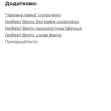
Додатково:
"Чарівна лавка" скорочено
Герберт Веллс біографія скорочено
Герберт Веллс хронологічна таблиця
Герберт Веллс цікаві факти
Приєднуйтесть: