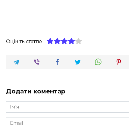
Оцініть статтю
Додати коментар
Ім'я
*
Email
*