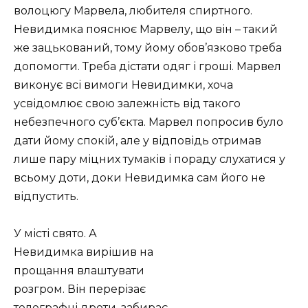
волоцюгу Марвела, любителя спиртного.
Невидимка пояснює Марвелу, що він – такий
же зацькований, тому йому обов’язково треба
допомогти. Треба дістати одяг і гроші. Марвел
виконує всі вимоги Невидимки, хоча
усвідомлює свою залежність від такого
небезпечного суб’єкта. Марвел попросив було
дати йому спокій, але у відповідь отримав
лише пару міцних тумаків і пораду слухатися у
всьому доти, доки Невидимка сам його не
відпустить.
У місті свято. А
Невидимка вирішив на
прощання влаштувати
розгром. Він перерізає
телеграфні дроти, забирає