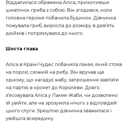
Віддалилася ображена Аліса, прихопивши
шматочок гриба з собою. Він згодився, коли
головна героїня побачила будинок. Дівчинка
пожувала гриб, виросла до розміру в дев’ять
дюймів і попрямувала до нього.
Шоста глава
Аліса в Країні Чудес побачила лакея, який стояв
на порозі, схожий на рибу. Він вручав ще
одному, що нагадує жабу, запрошення завітати
на партію в крокет до Королеви. Довго
з’ясовувала Аліса у Лакея-Жаби, чи дозволено
їй увійти, але не зрозуміла нічого з відповідей
цього слуги. Зрештою дівчинка зважилася і
увійшла всередину.