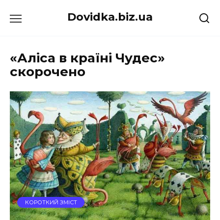
Перейти
Dovidka.biz.ua
до
вмісту
«Аліса в країні Чудес»
скорочено
КОРОТКИЙ ЗМІСТ