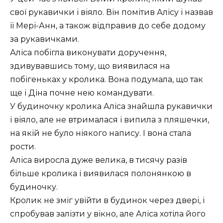
свої рукавички і віяло. Він помітив Алісу і назвав
її Мері-Анн, а також відправив до себе додому
за рукавичками.
Аліса побігла виконувати доручення,
здивувавшись тому, що виявилася на
побігеньках у кролика. Вона подумала, що так
ще і Діна почне нею командувати.
У будиночку кролика Аліса знайшла рукавички
і віяло, але не втрималася і випила з пляшечки,
на якій не було ніякого напису. І вона стала
рости.
Аліса виросла дуже велика, в тисячу разів
більше кролика і виявилася полонянкою в
будиночку.
Кролик не зміг увійти в будинок через двері, і
спробував залізти у вікно, але Аліса хотіла його