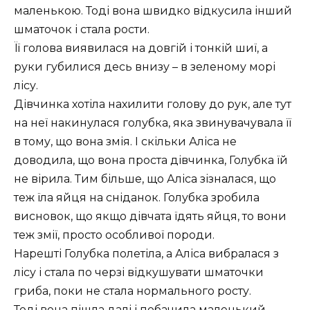
маленькою. Тоді вона швидко відкусила інший
шматочок і стала рости.
Її голова виявилася на довгій і тонкій шиї, а
руки губилися десь внизу – в зеленому морі
лісу.
Дівчинка хотіла нахилити голову до рук, але тут
на неї накинулася голубка, яка звинувачувала її
в тому, що вона змія. І скільки Аліса не
доводила, що вона проста дівчинка, Голубка їй
не вірила. Тим більше, що Аліса зізналася, що
теж їла яйця на сніданок. Голубка зробила
висновок, що якщо дівчата їдять яйця, то вони
теж змії, просто особливої ​​породи.
Нарешті Голубка полетіла, а Аліса вибралася з
лісу і стала по черзі відкушувати шматочки
гриба, поки не стала нормального росту.
Тоді вона пішла далі і побачила маленький