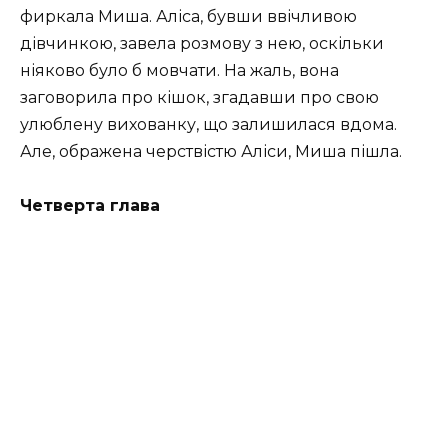
фиркала Миша. Аліса, бувши ввічливою
дівчинкою, завела розмову з нею, оскільки
ніяково було б мовчати. На жаль, вона
заговорила про кішок, згадавши про свою
улюблену вихованку, що залишилася вдома.
Але, ображена черствістю Аліси, Миша пішла.
Четверта глава