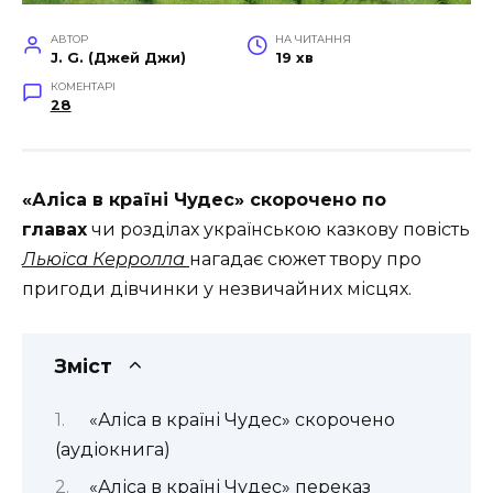
АВТОР
НА ЧИТАННЯ
J. G. (Джей Джи)
19 хв
КОМЕНТАРІ
28
«Аліса в країні Чудес» скорочено по
главах
чи розділах українською казкову повість
Льюїса Керролла
нагадає сюжет твору про
пригоди дівчинки у незвичайних місцях.
Зміст
«Аліса в країні Чудес» скорочено
(аудіокнига)
«Аліса в країні Чудес» переказ