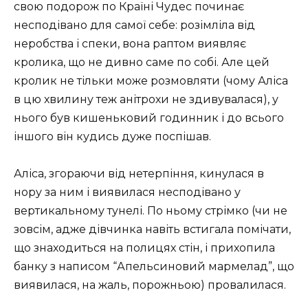
свою подорож по Країні Чудес починає
несподівано для самої себе: розімліла від
неробства і спеки, вона раптом виявляє
кролика, що не дивно саме по собі. Але цей
кролик не тільки може розмовляти (чому Аліса
в цю хвилину теж анітрохи не здивувалася), у
нього був кишеньковий годинник і до всього
іншого він кудись дуже поспішав.
Аліса, згораючи від нетерпіння, кинулася в
нору за ним і виявилася несподівано у
вертикальному тунелі. По ньому стрімко (чи не
зовсім, адже дівчинка навіть встигала помічати,
що знаходиться на полицях стін, і прихопила
банку з написом “Апельсиновий мармелад”, що
виявилася, на жаль, порожньою) провалилася.