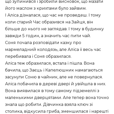
що зупинився і зробили висновок, що мазати
його маслом з крихтами було зайвим.
І Аліса дізналася, що час не проведеш. І тому
коли старий Час образився на Зайця, він
більше до нього не заглядав. І тому в будинку
завжди 5 годин, а значить час пити чай.
Соня почала розповідати казку про
мармеладний колодязь, але Аліса її весь час
перебивала і Соня образилася.
Аліса теж образилася, встала і пішла. Вона
бачила, що Заєць і Капелюшник намагаються
засунути Соню в чайник, але не повернулася.
Аліса побачила в дереві двері й увійшла в них.
Вона виявилася в тому самому підземеллі з
маленькими дверцятами. Але тепер вона точно
знала що робити. Дівчинка взяла ключ зі
столика, відкусила гриба, зменшилася і нарешті