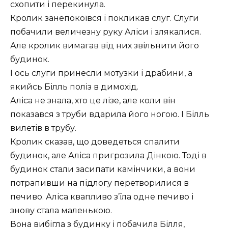
схопити і перекинула.
Кролик занепокоївся і покликав слуг. Слуги
побачили величезну руку Аліси і злякалися.
Але кролик вимагав від них звільнити його
будинок.
І ось слуги принесли мотузки і драбини, а
якийсь Білль поліз в димохід.
Аліса не знала, хто це лізе, але коли він
показався з труби вдарила його ногою. І Білль
вилетів в трубу.
Кролик сказав, що доведеться спалити
будинок, але Аліса пригрозила Дінкою. Тоді в
будинок стали засипати камінчики, а вони
потрапивши на підлогу перетворилися в
печиво. Аліса квапливо з’їла одне печиво і
знову стала маленькою.
Вона вибігла з будинку і побачила Білля,