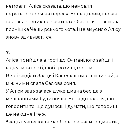
немовля. Аліса сказала, що немовля
перетворилося на порося. Кот відповів, що він
так і знав і зник по частинах. Останньою зникла
посмішка Чеширського кота, і це змусило Алісу
знову здивуватися.
7.
Аліса прийшла в гості до Очманілого зайця і
відкусила гриб, щоб трохи підрости.
В хаті сиділи Заєць і Капелюшник і пили чай, а
між ними спала Садова соня.
У Аліси зав’язалася дуже дивна бесіда з
мешканцями будиночка. Вона дізналася, що
говорити те, що думаєш і думати, що говориш –
це не одне і те ж.
Заєць і Капелюшник обговорювали годинник,