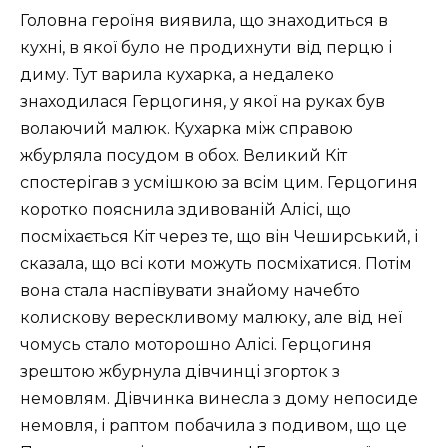
Головна героїня виявила, що знаходиться в
кухні, в якої було не продихнути від перцю і
диму. Тут варила кухарка, а недалеко
знаходилася Герцогиня, у якої на руках був
волаючий малюк. Кухарка між справою
жбурляла посудом в обох. Великий Кіт
спостерігав з усмішкою за всім цим. Герцогиня
коротко пояснила здивованій Алісі, що
посміхається Кіт через те, що він Чеширський, і
сказала, що всі коти можуть посміхатися. Потім
вона стала наспівувати знайому начебто
колискову верескливому малюку, але від неї
чомусь стало моторошно Алісі. Герцогиня
зрештою жбурнула дівчинці згорток з
немовлям. Дівчинка винесла з дому непосиде
немовля, і раптом побачила з подивом, що це