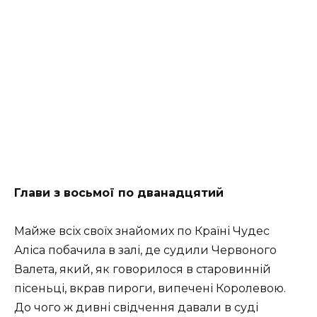
Глави з восьмої по дванадцятий
Майже всіх своїх знайомих по Країні Чудес
Аліса побачила в залі, де судили Червоного
Валета, який, як говорилося в старовинній
пісеньці, вкрав пироги, випечені Королевою.
До чого ж дивні свідчення давали в суді