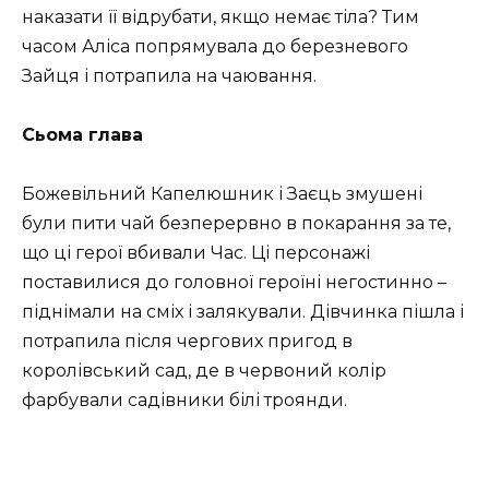
наказати її відрубати, якщо немає тіла? Тим
часом Аліса попрямувала до березневого
Зайця і потрапила на чаювання.
Сьома глава
Божевільний Капелюшник і Заєць змушені
були пити чай безперервно в покарання за те,
що ці герої вбивали Час. Ці персонажі
поставилися до головної героїні негостинно –
піднімали на сміх і залякували. Дівчинка пішла і
потрапила після чергових пригод в
королівський сад, де в червоний колір
фарбували садівники білі троянди.