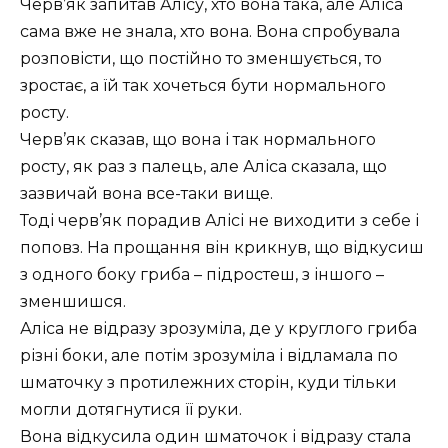
Черв’як запитав Алісу, хто вона така, але Аліса
сама вже не знала, хто вона. Вона спробувала
розповісти, що постійно то зменшується, то
зростає, а їй так хочеться бути нормального
росту.
Черв’як сказав, що вона і так нормального
росту, як раз з палець, але Аліса сказала, що
зазвичай вона все-таки вище.
Тоді черв’як порадив Алісі не виходити з себе і
поповз. На прощання він крикнув, що відкусиш
з одного боку гриба – підростеш, з іншого –
зменшишся.
Аліса не відразу зрозуміла, де у круглого гриба
різні боки, але потім зрозуміла і відламала по
шматочку з протилежних сторін, куди тільки
могли дотягнутися її руки.
Вона відкусила один шматочок і відразу стала