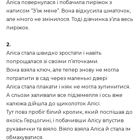
Аліса повернулася і побачила пиріжок з
написом “З’їж мене”. Вона відкусила шматочок,
але нічого не змінилося. Тоді дівчинка з’їла весь
пиріжок.
2.
Аліса стала швидко зростати і навіть
попрощалася зі своїми п’яточками.
Вона взяла ключ, але тепер знову не могла
потрапити в сад через маленькі двері
Аліса стала плакати і ніяк не могла зупинитися.
А сльози заливали все підземелля і ось вже
калюжа дійшла до щиколоток Алісі.
Тут повз пробіг білий кролик, який поспішав до
якоїсь Герцогині, і побачивши Алісу впустив
рукавички та віяло. Віяло взяла Аліса й стала їм
обмахуватися.