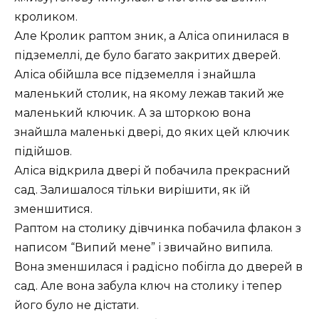
кроликом.
Але Кролик раптом зник, а Аліса опинилася в
підземеллі, де було багато закритих дверей.
Аліса обійшла все підземелля і знайшла
маленький столик, на якому лежав такий же
маленький ключик. А за шторкою вона
знайшла маленькі двері, до яких цей ключик
підійшов.
Аліса відкрила двері й побачила прекрасний
сад. Залишалося тільки вирішити, як їй
зменшитися.
Раптом на столику дівчинка побачила флакон з
написом “Випий мене” і звичайно випила.
Вона зменшилася і радісно побігла до дверей в
сад. Але вона забула ключ на столику і тепер
його було не дістати.