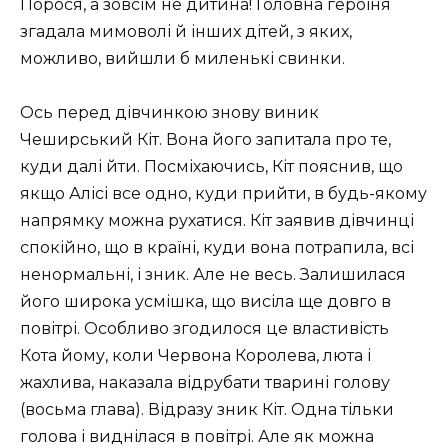
Порося, а зовсім не дитина! Головна героїня
згадала мимоволі й інших дітей, з яких,
можливо, вийшли б миленькі свинки.
Ось перед дівчинкою знову виник
Чеширський Кіт. Вона його запитала про те,
куди далі йти. Посміхаючись, Кіт пояснив, що
якщо Алісі все одно, куди прийти, в будь-якому
напрямку можна рухатися. Кіт заявив дівчинці
спокійно, що в країні, куди вона потрапила, всі
ненормальні, і зник. Але не весь. Залишилася
його широка усмішка, що висіла ще довго в
повітрі. Особливо згодилося це властивість
Кота йому, коли Червона Королева, люта і
жахлива, наказала відрубати тварині голову
(восьма глава). Відразу зник Кіт. Одна тільки
голова і виднілася в повітрі. Але як можна