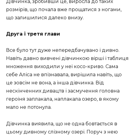
Дівчинка, зробивши це, виросла до таких
розмірів, що почала вже прощатися з ногами,
що залишилися далеко внизу.
Друга і третя глави
Все було тут дуже непередбачувано і дивно.
Навіть давно вивчені дівчинкою вірші і таблиця
множення виходили у неї косо-криво. Сама
себе Аліса не впізнавала, вирішила навіть, що
це зовсім не вона, а інша дівчинка. Від
нескінченних дивацтв і засмучення головна
героїня заплакала, наплакала озеро, в якому
мало не потонула.
Дівчинка виявила, що не одна бовтається в
цьому дивному слізному озері. Поруч з нею