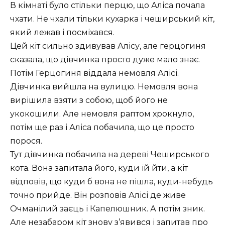
В кімнаті було стільки перцю, що Аліса почала
чхати. Не чхали тільки кухарка і чеширський кіт,
який лежав і посміхався.
Цей кіт сильно здивував Алісу, але герцогиня
сказала, що дівчинка просто дуже мало знає.
Потім Герцогиня віддала немовля Алісі.
Дівчинка вийшла на вулицю. Немовля вона
вирішила взяти з собою, щоб його не
укокошили. Але немовля раптом хрокнуло,
потім ще раз і Аліса побачила, що це просто
порося.
Тут дівчинка побачила на дереві Чеширського
кота. Вона запитала його, куди їй йти, а кіт
відповів, що куди б вона не пішла, куди-небудь
точно прийде. Він розповів Алісі де живе
Очманілий заєць і Капелюшник. А потім зник.
Але незабаром кіт знову з’явився і запитав про