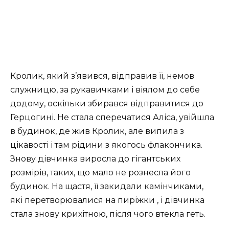
Кролик, який з’явився, відправив її, немов
служницю, за рукавичками і віялом до себе
додому, оскільки збирався відправитися до
Герцогині. Не стала сперечатися Аліса, увійшла
в будинок, де жив Кролик, але випила з
цікавості і там рідини з якогось флакончика.
Знову дівчинка виросла до гігантських
розмірів, таких, що мало не рознесла його
будинок. На щастя, її закидали
камінчиками,
які
перетворювалися на пиріжки , і дівчинка
стала знову крихітною, після чого втекла геть.