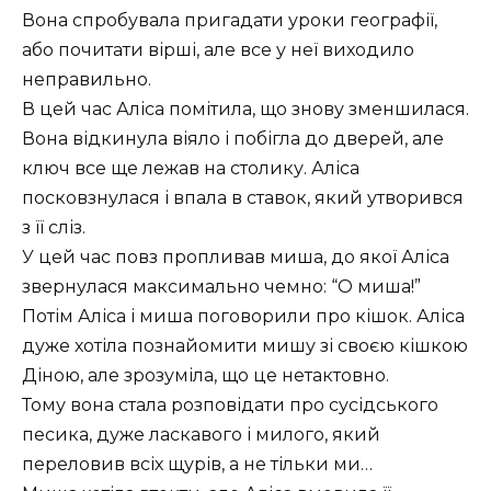
Вона спробувала пригадати уроки географії,
або почитати вірші, але все у неї виходило
неправильно.
В цей час Аліса помітила, що знову зменшилася.
Вона відкинула віяло і побігла до дверей, але
ключ все ще лежав на столику. Аліса
посковзнулася і впала в ставок, який утворився
з її сліз.
У цей час повз пропливав миша, до якої Аліса
звернулася максимально чемно: “О миша!”
Потім Аліса і миша поговорили про кішок. Аліса
дуже хотіла познайомити мишу зі своєю кішкою
Діною, але зрозуміла, що це нетактовно.
Тому вона стала розповідати про сусідського
песика, дуже ласкавого і милого, який
переловив всіх щурів, а не тільки ми…