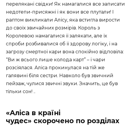
перелякані свідки! Як намагалися все записати
недотепи-присяжні і як вони все плутали! І
раптом викликали Алісу, яка встигла вирости
до своїх звичайних розмірів. Король з
Королевою намагалися її залякати, але їх
спроби розбивалися об її здорову логіку, і на
загрозу смертної кари вона спокійно відповіла:
“Ви ж всього лише колода карт” – і чари
розсіялася. Аліса прокинулася на тій же
галявині біля сестри. Навколо був звичний
пейзаж, чулися звичні звуки. Значить, це був
тільки сон! ..
«Аліса в країні
чудес» скорочено по розділах