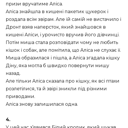
призи вручатиме Аліса.
Аліса знайшла в кишені пакетик цукерок і
роздала всім звірам. Але їй самій не вистачило і
Дронт взяв наперсток, який знайшовся в
кишені Аліси, і урочисто вручив його дівчинці.
Потім миша стала розповідати чому не любить
кішок і собак, але помітила, що Аліса не слухає її.
Миша образилася і пішла, а Аліса згадала кішку
Діну, яка могла б швидко повернути мишу
назад.
Але тільки Аліса сказала про кішку, як всі птахи
розлетілися, та й звірі зникли під різними
приводами.
Аліса знову залишилася одна.
4.
У цей час з’явився Білий кролик, який шукав