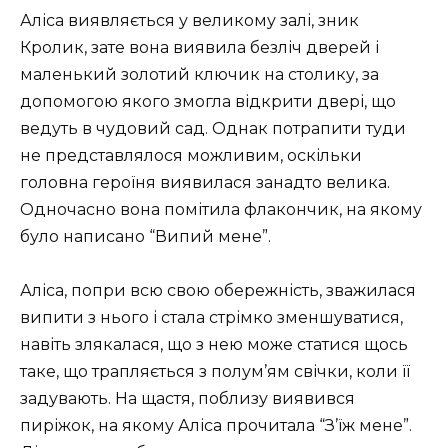
Аліса виявляється у великому залі, зник
Кролик, зате вона виявила безліч дверей і
маленький золотий ключик на столику, за
допомогою якого змогла відкрити двері, що
ведуть в чудовий сад. Однак потрапити туди
не представлялося можливим, оскільки
головна героїня виявилася занадто велика.
Одночасно вона помітила флакончик, на якому
було написано “Випий мене”.
Аліса, попри всю свою обережність, зважилася
випити з нього і стала стрімко зменшуватися,
навіть злякалася, що з нею може статися щось
таке, що трапляється з полум’ям свічки, коли її
задувають. На щастя, поблизу виявився
пиріжок, на якому Аліса прочитала “З’їж мене”.