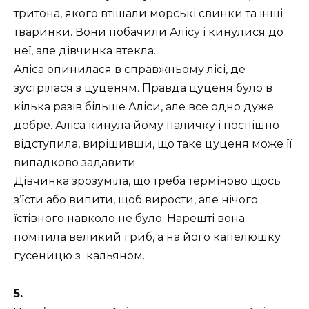
тритона, якого втішали морські свинки та інші
тваринки. Вони побачили Алісу і кинулися до
неї, але дівчинка втекла.
Аліса опинилася в справжньому лісі, де
зустрілася з цуценям. Правда цуценя було в
кілька разів більше Аліси, але все одно дуже
добре. Аліса кинула йому паличку і поспішно
відступила, вирішивши, що таке цуценя може її
випадково задавити.
Дівчинка зрозуміла, що треба терміново щось
з’їсти або випити, щоб вирости, але нічого
їстівного навколо не було. Нарешті вона
помітила великий гриб, а на його капелюшку
гусеницю з кальяном.
5.