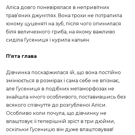
Аліса довго поневірялася в непривітних
трав’яних джунглях. Вона трохи не потрапила
юному цуценяті на зуб, після чого опинилася
біля величезного гриба, на якому важливо
сиділа Гусениця і курила кальян.
П’ята глава
Дівчинка поскаржилася їй, що вона постійно
змінюється в розмірах і сама себе не впізнає,
але Гусениця в подібних метаморфозах не
знайшла нічого особливого, поставившись без
всякого співчуття до розгубленої Аліси.
Особливо коли почула, що дівчинку не
влаштовує її теперішній зріст в три дюйми,
оскільки Гусеницю він дуже влаштовував!