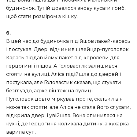
будиночок. Тут їй довелося знову кусати гриб,
щоб стати розміром з кішку.
6.
В цей час до будиночка підійшов лакей-карась
і постукав. Двері відчинив швейцар-пуголовок.
Карась віддав йому пакет від королеви для
герцогині і пішов. А Головастик залишився
стояти на вулиці. Аліса підійшла до дверей і
постукала, але Головастик сказав, що стукати
безглуздо, адже він теж на вулиці.
Пуголовок довго міркував про те, скільки він
може так стояти, але Аліса не стала його слухати,
відкрила двері і увійшла. Вона опинилася на
кухні, де Герцогиня колихала дитину, а кухарка
варила суп.