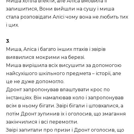
Миша хотіла втекти, але Аліса вмовила її
залишитися, Вони вийшли на сушу і миша
стала розповідати Алісі чому вона не любить тих
і цих.
3
.
Миша, Аліса і багато інших птахів і звірів
виявилися мокрими на березі.
Миша вирішила всіх висушити за допомогою
найсухішого шкільного предмета – історії, але
це не дуже допомогло.
Дронт запропонував влаштувати крос по
інстанціях. Він намалював коло і запропонував
всім в ньому бігати. Звірі бігали і штовхалися, а
потім Дронт зупинив їх і оголосив, що змагання
закінчилися і всі перемогли.
Звірі запитали про призи і Дронт оголосив, що