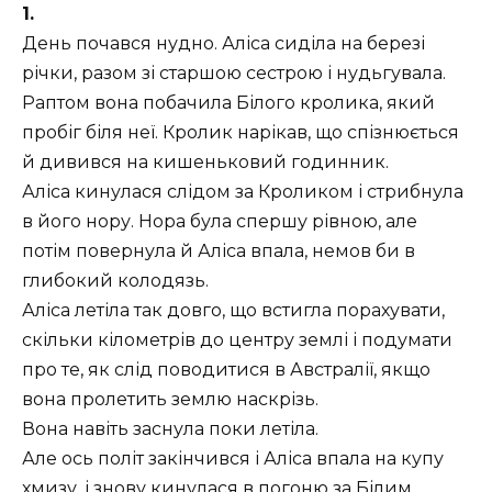
1.
День почався нудно. Аліса сиділа на березі
річки, разом зі старшою сестрою і нудьгувала.
Раптом вона побачила Білого кролика, який
пробіг біля неї. Кролик нарікав, що спізнюється
й дивився на кишеньковий годинник.
Аліса кинулася слідом за Кроликом і стрибнула
в його нору. Нора була спершу рівною, але
потім повернула й Аліса впала, немов би в
глибокий колодязь.
Аліса летіла так довго, що встигла порахувати,
скільки кілометрів до центру землі і подумати
про те, як слід поводитися в Австралії, якщо
вона пролетить землю наскрізь.
Вона навіть заснула поки летіла.
Але ось політ закінчився і Аліса впала на купу
хмизу, і знову кинулася в погоню за Білим