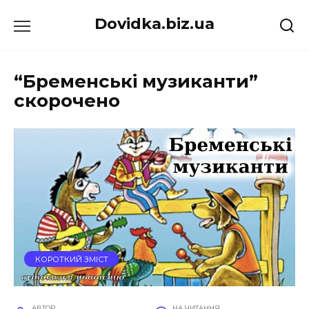
Перейти
Dovidka.biz.ua
до
вмісту
“Бременські музиканти”
скорочено
КОРОТКИЙ ЗМІСТ
АВТОР
НА ЧИТАННЯ