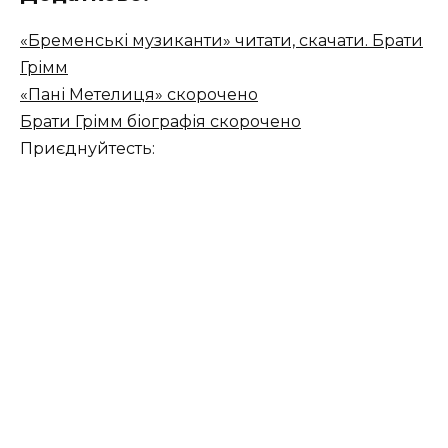
«Бременські музиканти» читати, скачати. Брати
Грімм
«Пані Метелиця» скорочено
Брати Грімм біографія скорочено
Приєднуйтесть: