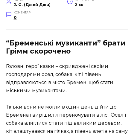
J. G. (Джей Джи)
2 хв
КОМЕНТАРІ
0
“Бременські музиканти” брати
Грімм скорочено
Головні герої казки – скривджені своїми
господарями осел, собака, кіт і півень
відправляються в місто Бремен, щоб стати
міськими музикантами.
Тільки вони не могли в один день дійти до
Бремена і вирішили переночувати в лісі. Осел і
собака вляглися спати під великим деревом,
кіт влаштувався на гілках, а півень злетів на саму