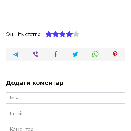
Оцініть статтю
Додати коментар
Ім'я
*
Email
*
Коментар