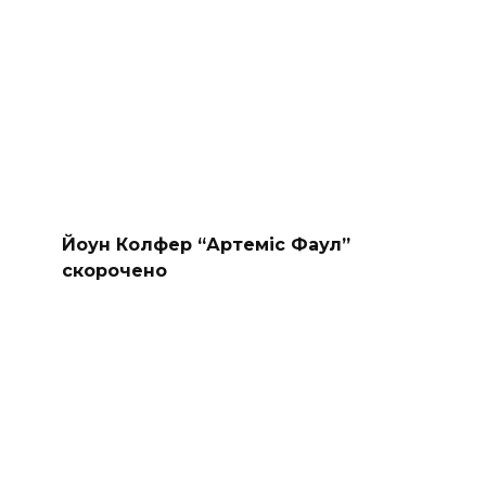
Йоун Колфер “Артеміс Фаул”
скорочено