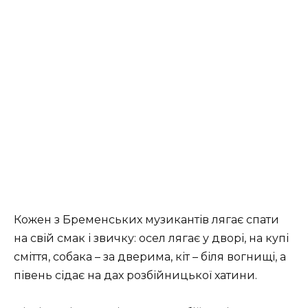
Кожен з Бременських музикантів лягає спати
на свій смак і звичку: осел лягає у дворі, на купі
сміття, собака – за дверима, кіт – біля вогнищі, а
півень сідає на дах розбійницької хатини.