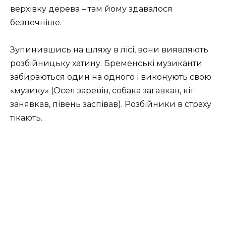
верхівку дерева – там йому здавалося
безпечніше.
Зупинившись на шляху в лісі, вони виявляють
розбійницьку хатину. Бременські музиканти
забираються один на одного і виконують свою
«музику» (Осел заревів, собака загавкав, кіт
занявкав, півень заспівав). Розбійники в страху
тікають.