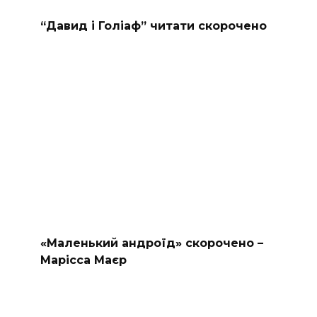
“Давид і Голіаф” читати скорочено
«Маленький андроїд» скорочено –
Марісса Маєр