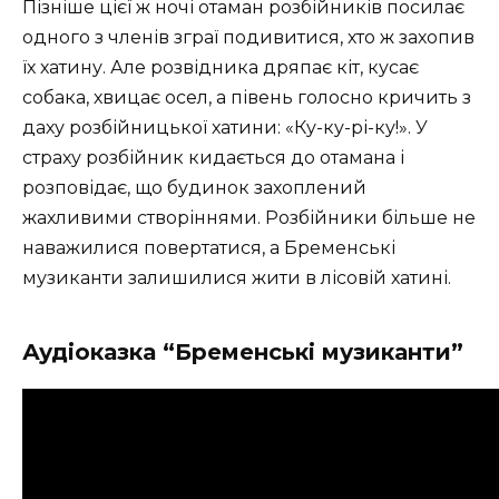
Пізніше цієї ж ночі отаман розбійників посилає
одного з членів зграї подивитися, хто ж захопив
їх хатину. Але розвідника дряпає кіт, кусає
собака, хвицає осел, а півень голосно кричить з
даху розбійницької хатини: «Ку-ку-рі-ку!». У
страху розбійник кидається до отамана і
розповідає, що будинок захоплений
жахливими створіннями. Розбійники більше не
наважилися повертатися, а Бременські
музиканти залишилися жити в лісовій хатині.
Аудіоказка “Бременські музиканти”