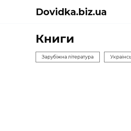
Перейти
Dovidka.biz.ua
до
вмісту
Книги
Зарубіжна література
Українсь
ВАСИЛЬ СИМОНЕНКО
ВСЕВ