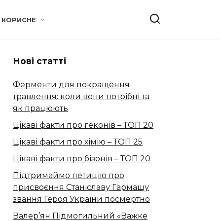
КОРИСНЕ
Нові статті
Ферменти для покращення
травлення: коли вони потрібні та
як працюють
Цікаві факти про геконів – ТОП 20
Цікаві факти про хімію – ТОП 25
Цікаві факти про бізонів – ТОП 20
Підтримаймо петицію про
присвоєння Станіславу Гармашу
звання Героя України посмертно
Валер’ян Підмогильний «Важке