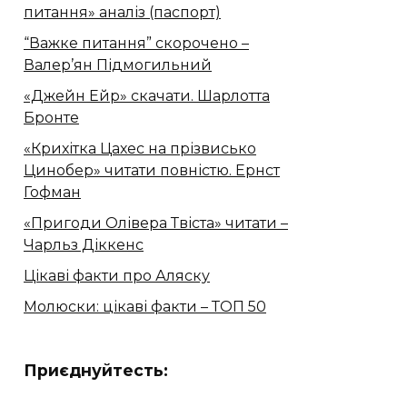
питання» аналіз (паспорт)
“Важке питання” скорочено –
Валер’ян Підмогильний
«Джейн Ейр» скачати. Шарлотта
Бронте
«Крихітка Цахес на прізвисько
Цинобер» читати повністю. Ернст
Гофман
«Пригоди Олівера Твіста» читати –
Чарльз Діккенс
Цікаві факти про Аляску
Молюски: цікаві факти – ТОП 50
Приєднуйтесть: