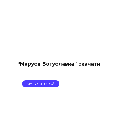
“Маруся Богуславка” скачати
МАРУСЯ ЧУРАЙ