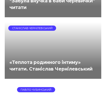
“Забула внучка в баби черевички”
читати
СТАНІСЛАВ ЧЕРНІЛЕВСЬКИЙ
«Теплота родинного інтиму»
читати. Станіслав Чернілевський
ПАВЛО ЧУБИНСЬКИЙ