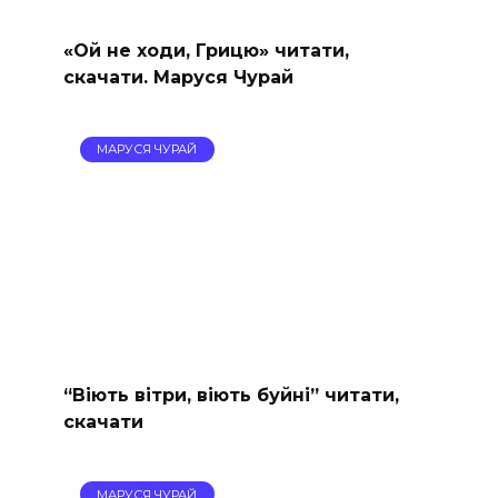
«Ой не ходи, Грицю» читати,
скачати. Маруся Чурай
МАРУСЯ ЧУРАЙ
“Віють вітри, віють буйні” читати,
скачати
МАРУСЯ ЧУРАЙ