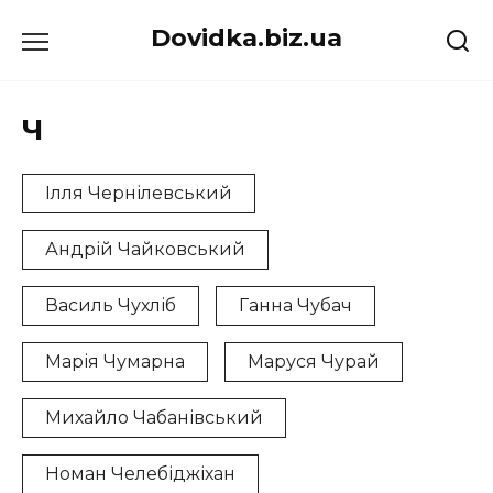
Перейти
Dovidka.biz.ua
до
вмісту
Ч
Ілля Чернілевський
Андрій Чайковський
Василь Чухліб
Ганна Чубач
Марія Чумарна
Маруся Чурай
Михайло Чабанівський
Номан Челебіджіхан