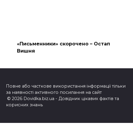
«Письменники» скорочено – Остап
Вишня
Повне або часткове використання інформації тільки
за наявності активного посилання на сайт
© 2026 Dovidka.biz.ua - Довідник цікавих фактів та
корисних знань