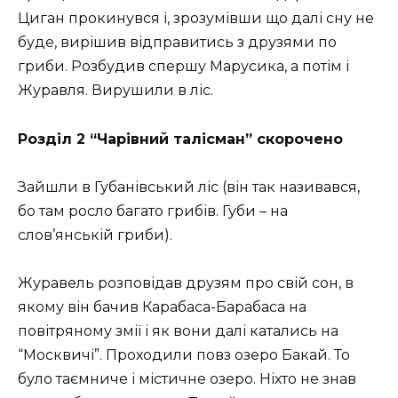
Циган прокинувся і, зрозумівши що далі сну не
буде, вирішив відправитись з друзями по
гриби. Розбудив спершу Марусика, а потім і
Журавля. Вирушили в ліс.
Розділ 2 “Чарівний талісман” скорочено
Зайшли в Губанівський ліс (він так називався,
бо там росло багато грибів. Губи – на
слов’янській гриби).
Журавель розповідав друзям про свій сон, в
якому він бачив Карабаса-Барабаса на
повітряному змії і як вони далі катались на
“Москвичі”. Проходили повз озеро Бакай. То
було таємниче і містичне озеро. Ніхто не знав