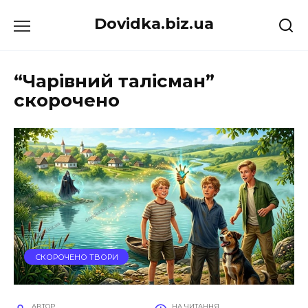
Перейти
Dovidka.biz.ua
до
вмісту
“Чарівний талісман”
скорочено
СКОРОЧЕНО ТВОРИ
АВТОР
НА ЧИТАННЯ