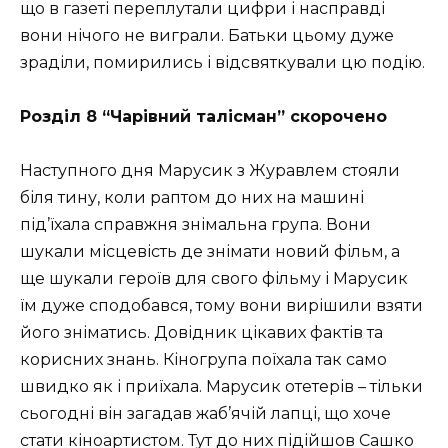
що в газеті переплутали цифри і насправді
вони нічого не виграли. Батьки цьому дуже
зраділи, помирились і відсвяткували цю подію.
Розділ 8 “Чарівний талісман” скорочено
Наступного дня Марусик з Журавлем стояли
біля тину, коли раптом до них на машині
під’їхала справжня знімальна група. Вони
шукали місцевість де знімати новий фільм, а
ще шукали героїв для свого фільму і Марусик
їм дуже сподобався, тому вони вирішили взяти
його зніматись. Довідник цікавих фактів та
корисних знань. Кіногрупа поїхала так само
швидко як і приїхала. Марусик отетерів – тільки
сьогодні він загадав жаб’ячій лапці, що хоче
стати кіноартистом. Тут до них підійшов Сашко