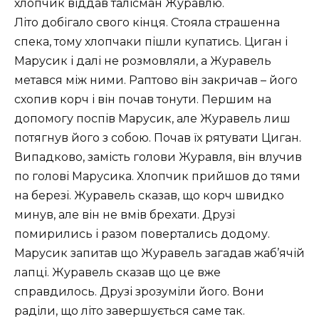
хлопчик віддав талісман Журавлю.
Літо добігало свого кінця. Стояла страшенна
спека, тому хлопчаки пішли купатись. Циган і
Марусик і далі не розмовляли, а Журавель
метався між ними. Раптово він закричав – його
схопив корч і він почав тонути. Першим на
допомогу поспів Марусик, але Журавель лиш
потягнув його з собою. Почав їх рятувати Циган.
Випадково, замість голови Журавля, він влучив
по голові Марусика. Хлопчик прийшов до тями
на березі. Журавель сказав, що корч швидко
минув, але він не вмів брехати. Друзі
помирились і разом повертались додому.
Марусик запитав що Журавель загадав жаб’ячій
лапці. Журавель сказав що це вже
справдилось. Друзі зрозуміли його. Вони
раділи, що літо завершується саме так.