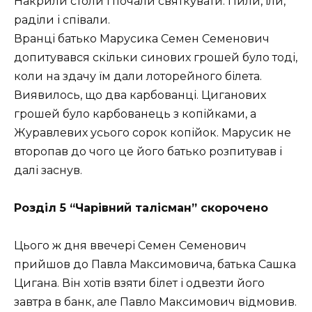
Накрили столи і почали святкувати. Пили, їли,
раділи і співали.
Вранці батько Марусика Семен Семенович
допитувався скільки синових грошей було тоді,
коли на здачу їм дали лоторейного білета.
Виявилось, що два карбованці. Циганових
грошей було карбованець з копійками, а
Журавлевих усього сорок копійок. Марусик не
второпав до чого це його батько розпитував і
далі заснув.
Розділ 5 “Чарівний талісман” скорочено
Цього ж дня ввечері Семен Семенович
прийшов до Павла Максимовича, батька Сашка
Цигана. Він хотів взяти білет і одвезти його
завтра в банк, але Павло Максимович відмовив.