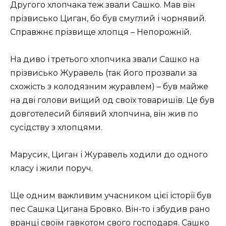
Другого хлопчака теж звали Сашко. Мав він
прізвисько Циган, бо був смуглий і чорнявий.
Справжнє прізвище хлопця –
Непорожній.
На диво і третього хлопчика звали Сашко на
прізвисько Журавель (так його прозвали за
схожість з
колодязним журавлем)
– був майже
на дві голови вищий од своїх товаришів. Це був
довготелесий білявий хлопчина, він жив по
сусідству з хлопцями.
Марусик, Циган і Журавель ходили до одного
класу і жили поруч.
Ще одним важливим учасником цієї історії був
пес Сашка Цигана Бровко. Він-то і збудив рано
вранці своїм гавкотом свого господаря. Сашко