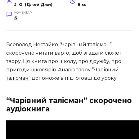
J. G. (Джей Джи)
6 хв
КОМЕНТАРІ
6
Всеволод Нестайко “Чарівний талісман”
скорочено читати варто, щоб згадати сюжет
твору. Ця книга про школу, про дружбу, про
пригоди школярів.
Аналіз твору “Чарівний
талісман”
допоможе в підготовці до уроку.
“Чарівний талісман” скорочено
аудіокнига