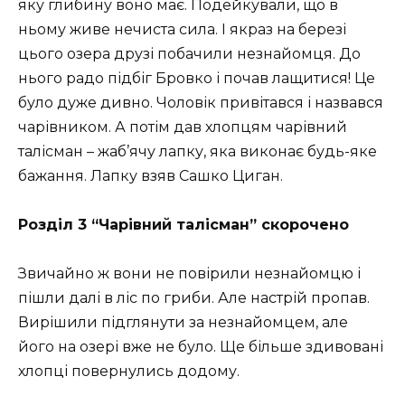
яку глибину воно має. Подейкували, що в
ньому живе нечиста сила. І якраз на березі
цього озера друзі побачили незнайомця. До
нього радо підбіг Бровко і почав лащитися! Це
було дуже дивно. Чоловік привітався і назвався
чарівником. А потім дав хлопцям чарівний
талісман – жаб’ячу лапку, яка виконає будь-яке
бажання. Лапку взяв Сашко Циган.
Розділ 3 “Чарівний талісман” скорочено
Звичайно ж вони не повірили незнайомцю і
пішли далі в ліс по гриби. Але настрій пропав.
Вирішили підглянути за незнайомцем, але
його на озері вже не було. Ще більше здивовані
хлопці повернулись додому.