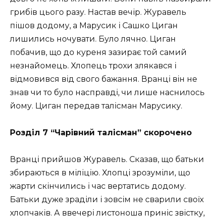
грибів цього разу. Настав вечір. Журавель
пішов додому, а Марусик і Сашко Циган
лишились ночувати. Було лячно. Циган
побачив, що до куреня зазирає той самий
незнайомець. Хлопець трохи злякався і
відмовився від свого бажання. Вранці він не
знав чи то було насправді, чи лише наснилось
йому. Циган передав талісман Марусику.
Розділ 7 “Чарівний талісман” скорочено
Вранці прийшов Журавель. Сказав, що батьки
збираються в міліцію. Хлопці зрозуміли, що
жарти скінчились і час вертатись додому.
Батьки дуже зраділи і зовсім не сварили своїх
хлопчаків. А ввечері листоноша приніс звістку,