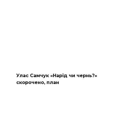
Улас Самчук «Нарід чи чернь?»
скорочено, план