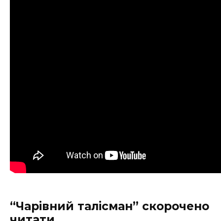
“Чарівний талісман” скорочено
читати