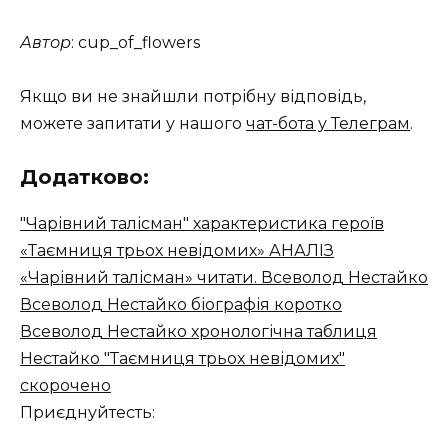
Автор
: cup_of_flowers
Якщо ви не знайшли потрібну відповідь,
можете запитати у нашого
чат-бота у Телеграм
.
Додатково:
"Чарівний талісман" характеристика героїв
«Таємниця трьох невідомих» АНАЛІЗ
«Чарівний талісман» читати. Всеволод Нестайко
Всеволод Нестайко біографія коротко
Всеволод Нестайко хронологічна таблиця
Нестайко "Таємниця трьох невідомих"
скорочено
Приєднуйтесть: