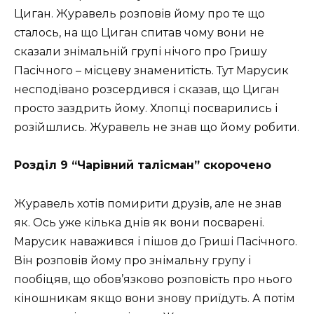
Циган. Журавель розповів йому про те що
сталось, на що Циган спитав чому вони не
сказали знімальній групі нічого про Гришу
Пасічного – місцеву знаменитість. Тут Марусик
несподівано розсердився і сказав, що Циган
просто заздрить йому. Хлопці посварились і
розійшлись. Журавель не знав що йому робити.
Розділ 9 “Чарівний талісман” скорочено
Журавель хотів помирити друзів, але не знав
як. Ось уже кілька днів як вони посварені.
Марусик наважився і пішов до Гриші Пасічного.
Він розповів йому про знімальну групу і
пообіцяв, що обов’язково розповість про нього
кіношникам якщо вони знову приїдуть. А потім