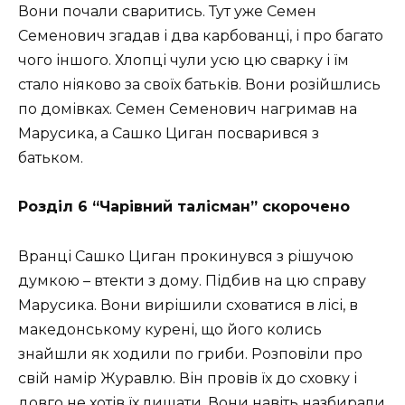
Вони почали сваритись. Тут уже Семен
Семенович згадав і два карбованці, і про багато
чого іншого. Хлопці чули усю цю сварку і їм
стало ніяково за своїх батьків. Вони розійшлись
по домівках. Семен Семенович нагримав на
Марусика, а Сашко Циган посварився з
батьком.
Розділ 6 “Чарівний талісман” скорочено
Вранці Сашко Циган прокинувся з рішучою
думкою – втекти з дому. Підбив на цю справу
Марусика. Вони вирішили сховатися в лісі, в
македонському курені, що його колись
знайшли як ходили по гриби. Розповіли про
свій намір Журавлю. Він провів їх до сховку і
довго не хотів їх лишати. Вони навіть назбирали