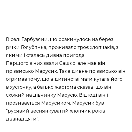
В селі Гарбузяни, що розкинулось на березі
річки Голубянка, проживало троє хлопчаків, з
якими і сталась дивна пригода.
Першого з них звали Сашко, але мав він
прізвисько Марусик. Таке дивне прізвисько він
отримав тому, що в дитинстві мати кутала його
в хусточку, а батько жартома сказав, що він
схожий на дівчинку Марусю. Відтоді він і
прозивається Марусиком. Марусик був
“русявий веснянкуватий хлопчик років
дванадцяти”.