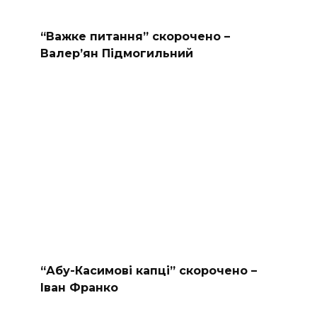
“Важке питання” скорочено –
Валер’ян Підмогильний
“Абу-Касимові капці” скорочено –
Іван Франко