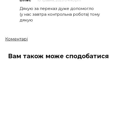
коментарів
10 Травня, 2023 о 4:45 pm
Дякую за переказ дуже допомогло
(у нас завтра контрольна робота) тому
дякую
Кількість
Коментарі
коментарів
Вам також може сподобатися