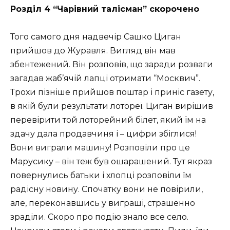
Розділ 4 “Чарівний талісман” скорочено
Того самого дня надвечір Сашко Циган
прийшов до Журавля. Вигляд він мав
збентежений. Він розповів, що заради розваги
загадав жаб’ячій лапці отримати “Москвич”.
Трохи пізніше прийшов поштар і приніс газету,
в якій були результати лотореї. Циган вирішив
перевірити той лоторейний білет, який їм на
здачу дала продавчиня і – цифри збіглися!
Вони виграли машину! Розповіли про це
Марусику – він теж був ошарашений. Тут якраз
повернулись батьки і хлопці розповіли їм
радісну новину. Спочатку вони не повірили,
але, переконавшись у виграші, страшенно
зраділи. Скоро про подію знало все село.