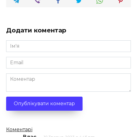
Додати коментар
Ім'я
*
Email
*
Коментар
Кількість
Коментарі
Влас