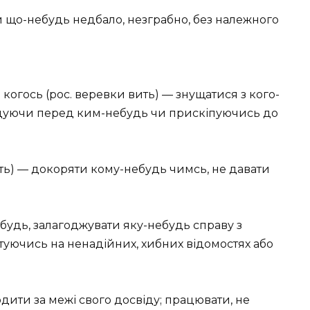
 що-небудь недбало, незграбно, без належного
когось (рос. веревки вить) — знущатися з кого-
едуючи перед ким-небудь чи прискіпуючись до
ать) — докоряти кому-небудь чимсь, не давати
будь, залагоджувати яку-небудь справу з
нтуючись на ненадійних, хибних відомостях або
дити за межі свого досвіду; працювати, не