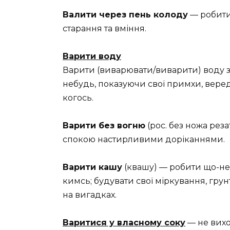
Валити через пень колоду
— робити
старання та вміння.
Варити воду
Варити (виварювати/виварити) воду з 
небудь, показуючи свої примхи, вер
когось.
Варити без вогню
(рос. без ножа рез
спокою настирливими доріканнями.
Варити кашу
(квашу) — робити що-не
кимсь; будувати свої міркування, гру
на вигадках.
Варитися у власному соку
— не вихо