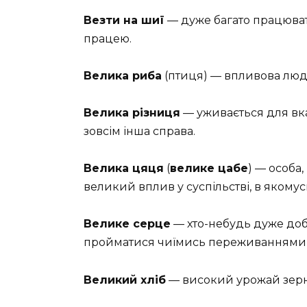
Везти на шиї
— дуже багато працюват
працею.
Велика риба
(птиця)
— впливова люди
Велика різниця
— уживається для вк
зовсім інша справа.
Велика цяця
(
велике цабе
) — особа
великий вплив у суспільстві, в якомус
Велике серце
— хто-небудь дуже доб
пройматися чиїмись переживаннями,
Великий хліб
— високий урожай зерн