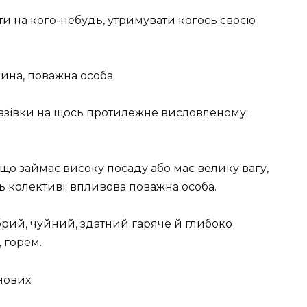
и на кого-небудь, утримувати когось своєю
на, поважна особа.
азівки на щось протилежне висловленому;
, що займає високу посаду або має велику вагу,
ь колективі; впливова поважна особа.
рий, чуйний, здатний гаряче й глибоко
 горем.
ових.