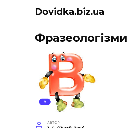
Перейти
Dovidka.biz.ua
до
вмісту
Фразеологізми
В
АВТОР