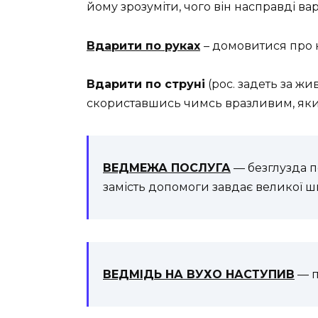
йому зрозуміти, чого він насправді ва
Вдарити по руках
– домовитися про 
Вдарити по струні
(рос. задеть за жи
скориставшись чимсь вразливим, як
ВЕДМЕЖА ПОСЛУГА
— безглузда п
замість допомоги завдає великої 
ВЕДМІДЬ НА ВУХО НАСТУПИВ
— п