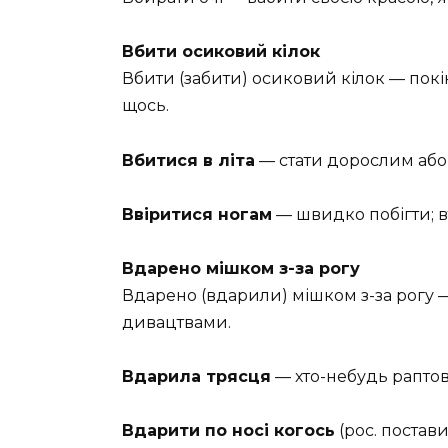
Вбити осиковий кілок
Вбити (забити) осиковий кілок — пок
щось.
Вбитися в літа
— стати дорослим або
Ввіритися ногам
— швидко побігти; в
Вдарено мішком з-за рогу
Вдарено (вдарили) мішком з-за рогу 
дивацтвами.
Вдарила трясця
— хто-небудь раптов
Вдарити по носі когось
(рос. постав