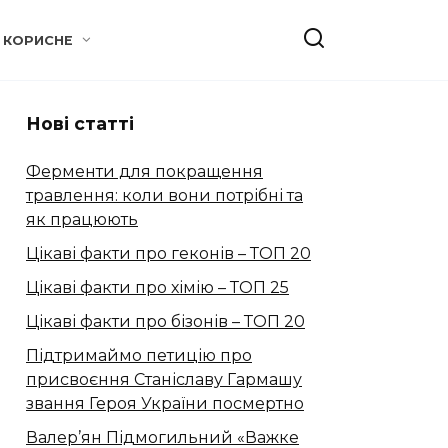
КОРИСНЕ
Нові статті
Ферменти для покращення
травлення: коли вони потрібні та
як працюють
Цікаві факти про геконів – ТОП 20
Цікаві факти про хімію – ТОП 25
Цікаві факти про бізонів – ТОП 20
Підтримаймо петицію про
присвоєння Станіславу Гармашу
звання Героя України посмертно
Валер’ян Підмогильний «Важке