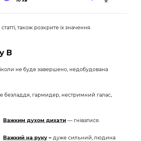
10 хв
0
статті, також розкрите їх значення.
у В
ніколи не буде завершено, недобудована
 безладдя, гармидер, нестримний галас,
Важким духом дихати
— гніватися.
Важкий на руку
–
дуже сильний, людина