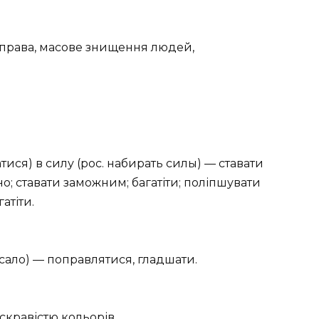
права, масове знищення людей,
тися) в силу (рос. набирать силы) — ставати
; ставати заможним; багатіти; поліпшувати
атіти.
в сало) — поправлятися, гладшати.
скравістю кольорів.