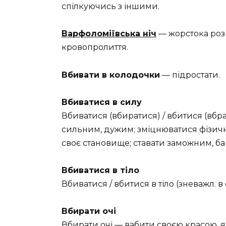
спілкуючись з іншими.
Варфоломіївська ніч
— жорстока роз
кровопролиття.
Вбивати в колодочки
— підростати.
Вбиватися в силу
Вбиватися (вбиратися) / вбитися (вбра
сильним, дужим; зміцнюватися фізично
своє становище; ставати заможним, баг
Вбиватися в тіло
Вбиватися / вбитися в тіло (зневажл. 
Вбирати очі
Вбирати очі — вабити своєю красою, я