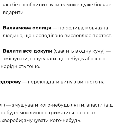
яка без особливих зусиль може дуже боляче
вдарити.
Валаамова ослиця
— покірлива, мовчазна
людина, що несподівано висловлює протест.
Валити все докупи
(свалить в одну кучу) —
змішувати, сплутувати що-небудь або кого-
знорідність тощо.
 здорову
— перекладати вину з винного на
ог) — змушувати кого-небудь лягти, впасти (від
го-небудь можливості триматися на ногах;
хвороби; змучувати кого-небудь.