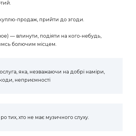
ртий.
куплю-продаж, прийти до згоди.
вое) — влинути, подіяти на кого-небудь,
имсь болючим місцем.
ослуга, яка, незважаючи на добрі наміри,
шкоди, неприємності
ро тих, хто не має музичного слуху.