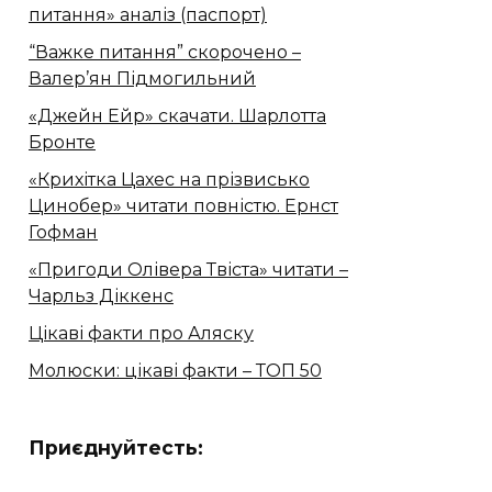
питання» аналіз (паспорт)
“Важке питання” скорочено –
Валер’ян Підмогильний
«Джейн Ейр» скачати. Шарлотта
Бронте
«Крихітка Цахес на прізвисько
Цинобер» читати повністю. Ернст
Гофман
«Пригоди Олівера Твіста» читати –
Чарльз Діккенс
Цікаві факти про Аляску
Молюски: цікаві факти – ТОП 50
Приєднуйтесть: