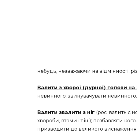
небудь, незважаючи на відмінності, рі
Валити з хворої (дурної) голови на
невинного; звинувачувати невинного.
Валити звалити з ніг
(рос. валить с н
хвороби, втоми і т.ін.); позбавляти ко
призводити до великого виснаження, 