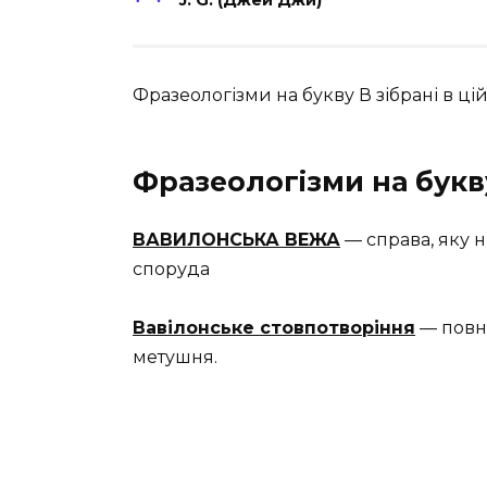
J. G. (Джей Джи)
Фразеологізми на букву В зібрані в цій 
Фразеологізми на букв
ВАВИЛОНСЬКА ВЕЖА
— справа, яку 
споруда
Вавілонське стовпотворіння
— повне
метушня.