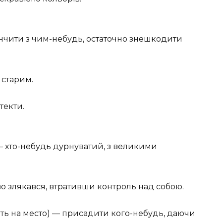
інчити з чим-небудь, остаточно знешкодити
 старим.
текти.
— хто-небудь дурнуватий, з великими
о злякався, втративши контроль над собою.
ить на место) — присадити кого-небудь, даючи