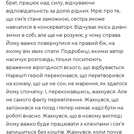
брат, працює над силу, відчуваючи
відповідальність за долю рідних. Мріє про те,
що сім’я стане заможною, сестра зможе
навчатися в консерваторії. Відчуває якісь дивні
зміни в собі, але ще не розуміє, у чому справа.
Йому важко повернутися на правий бік, на
якому він звик спати. Подробиці, якими автор
насичує розповідь, тільки посилюють
враження вірогідності всього, що відбувається.
Нарешті герой переконався, що перетворився
на комаху, що це не сон, не марення, як здалося
йому спочатку. І, переконавшись, жахнувся. Але
не самого факту перевтілення. Жахнувся, що
запізнився на поїзд і тепер немає надії бути на
роботі вчасно. Жахнувся, що в новому вигляді
йому важко буде працювати з клієнтами і сім’я
залишиться без коштів. Жахнувся, коли почув