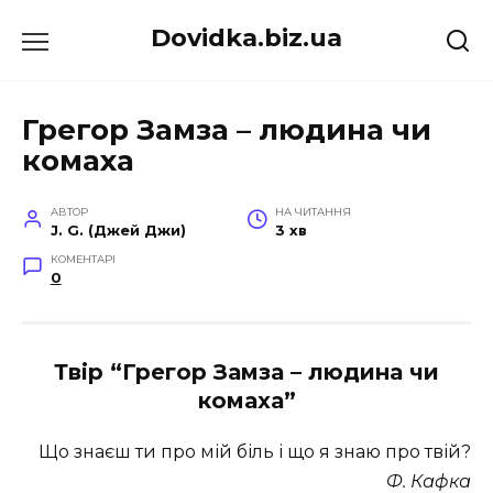
Перейти
Dovidka.biz.ua
до
вмісту
Грегор Замза – людина чи
комаха
АВТОР
НА ЧИТАННЯ
J. G. (Джей Джи)
3 хв
КОМЕНТАРІ
0
Твір “Грегор Замза – людина чи
комаха”
Що знаєш ти про мій біль і що я знаю про твій?
Ф. Кафка