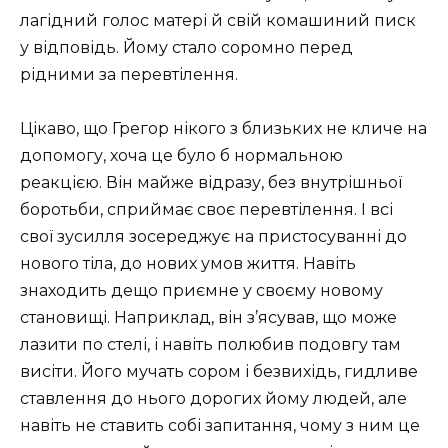
лагідний голос матері й свій комашиний писк
у відповідь. Йому стало соромно перед
рідними за перевтілення.
Цікаво, що Грегор нікого з близьких не кличе на
допомогу, хоча це було б нормальною
реакцією. Він майже відразу, без внутрішньої
боротьби, сприймає своє перевтілення. І всі
свої зусилля зосереджує на пристосуванні до
нового тіла, до нових умов життя. Навіть
знаходить дещо приємне у своєму новому
становищі. Наприклад, він з’ясував, що може
лазити по стелі, і навіть полюбив подовгу там
висіти. Його мучать сором і безвихідь, гидливе
ставлення до нього дорогих йому людей, але
навіть не ставить собі запитання, чому з ним це