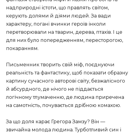
надприродні істоти, що правлять світом,
керують долями й діями людей. За вади
характеру, погані вчинки героїв інколи
перетворювали на тварин, дерева, птахів. І це
для них було попередженням, пересторогою,
покаранням.
Письменник творить свій міф, поєднуючи
реальність та фантастику, щоб показати образну
картину сучасного авторові світу, безжалісного
й абсурдного, де нічого не піддається
логічному тлумаченню, де людина приречена
на самотність, почувається дрібною комахою.
За що доля карає Грегора Замзу? Він —
звичайна молода людина. Турботливий син і