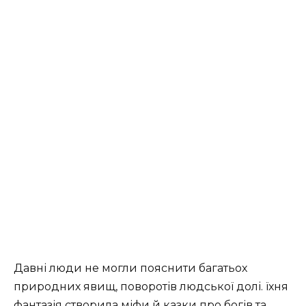
Давні люди не могли пояснити багатьох
природних явищ, поворотів людської долі. їхня
фантазія створила міфи й казки про богів та