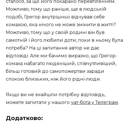
сталося, за що його покарано перевтіленням.
Можливо, тому що раніше, ще в людській
подобі, Грегор внутрішньо відчував себе
комахою, яка нічого не може змінити в житті?
Можливо, тому що у своїй родині він був
самотній і його любили доти, поки в ньому була
потреба? На ці запитання автор не дає
відповіді. Але ми бачимо виразно, що Грегор-
комаха набагато людяніший, співчутливіший,
більш готовий до самопожертви заради
спокою близьких, ніж його рідні-люди.
Якщо ви не знайшли потрібну відповідь,
можете запитати у нашого
чат-бота у Телеграм
.
Додатково: