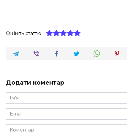
Оцініть статтю
Додати коментар
Ім'я
*
Email
*
Коментар