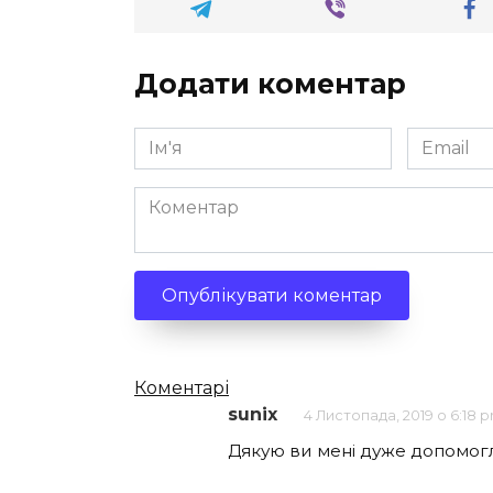
Додати коментар
Ім'я
Email
*
*
Коментар
Кількість
Коментарі
sunix
4 Листопада, 2019 о 6:18 
коментарів
Дякую ви мені дуже допомог