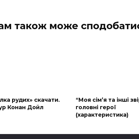
ам також може сподобати
лка рудих» скачати.
“Моя сімʼя та інші зві
ур Конан Дойл
головні герої
(характеристика)