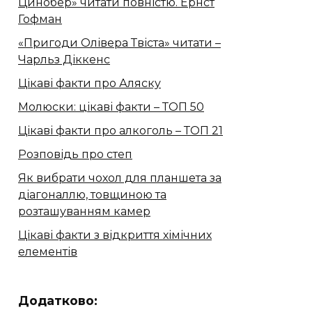
Цинобер» читати повністю. Ернст
Гофман
«Пригоди Олівера Твіста» читати –
Чарльз Діккенс
Цікаві факти про Аляску
Молюски: цікаві факти – ТОП 50
Цікаві факти про алкоголь – ТОП 21
Розповідь про степ
Як вибрати чохол для планшета за
діагоналлю, товщиною та
розташуванням камер
Цікаві факти з відкриття хімічних
елементів
Додатково: