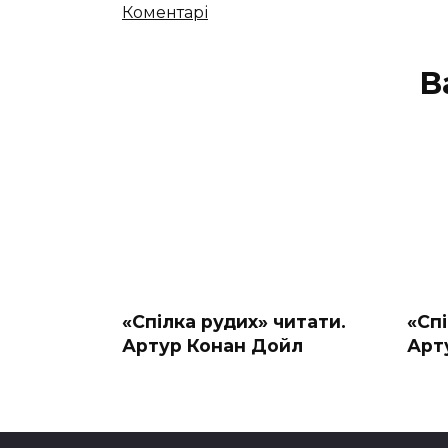
Кількість
Коментарі
коментарів
В
«Спілка рудих» читати.
«Спі
Артур Конан Дойл
Арт