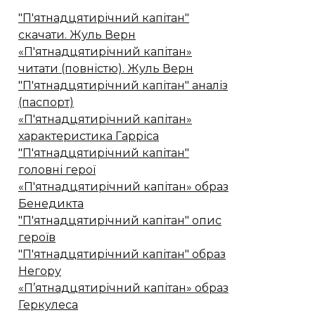
"П'ятнадцятирічний капітан"
скачати. Жуль Верн
«П'ятнадцятирічний капітан»
читати (повністю). Жуль Верн
"П'ятнадцятирічний капітан" аналіз
(паспорт)
«П'ятнадцятирічний капітан»
характеристика Гарріса
"П'ятнадцятирічний капітан"
головні герої
«П'ятнадцятирічний капітан» образ
Бенедикта
"П'ятнадцятирічний капітан" опис
героїв
"П'ятнадцятирічний капітан" образ
Негору
«П’ятнадцятирічний капітан» образ
Геркулеса