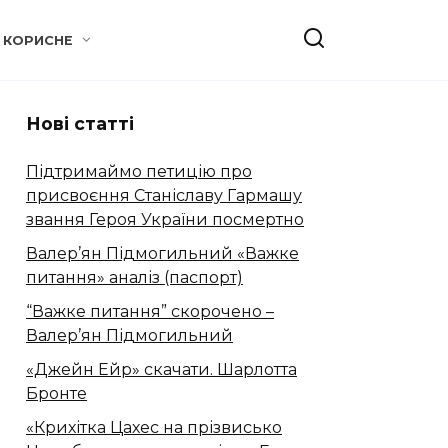
КОРИСНЕ
Нові статті
Підтримаймо петицію про
присвоєння Станіславу Гармашу
звання Героя України посмертно
Валер’ян Підмогильний «Важке
питання» аналіз (паспорт)
“Важке питання” скорочено –
Валер’ян Підмогильний
«Джейн Ейр» скачати. Шарлотта
Бронте
«Крихітка Цахес на прізвисько