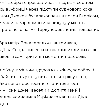
м”, добра і справедлива жінка, всім серцем
ь в Африці через підступи суднового кока
сином Джеком була захоплена в полон Гаррісом,
и мали намір домогтися викупу у містера
роте негр на ім’я Геркулес звільнив нещасних.
бра матір. Вона терпляча, витривала,
ть Діка Сенда вивести їх з жахливих диких лісів
кові в самі критичні моменти подорожі.
ирічну, з міцним здоров’ям»
жінку
,
хоробру
“і
 дбайливість у неї уживаються з рішучістю,
йко вона переносить тяготи і злигодні
 – її син Джек, веселий, допитливий і
елдон усиновила 15-річного капітана Діка
лдон.