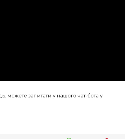
дь, можете запитати у нашого
чат-бота у