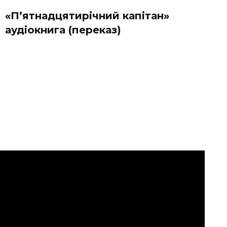
«П’ятнадцятирічний капітан»
аудіокнига (переказ)