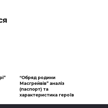
ся
рі”
“Обряд родини
Масгрейвів” аналіз
(паспорт) та
характеристика героїв