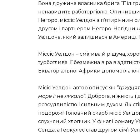
Вона дружина власника брига “Пілігри
ненавидить работоргівлю. Опинившис
Негоро, міссіс Уелдон з п’ятирічним 
другом і партнером Негоро. Негідник
Уелдона, який залишився в Америці. П
Міссіс Уелдон – смілива й рішуча, хоро
турботлива. Її безмежна віра в здатніс
Екваторіальної Африки допомогла юна
Місіс Уелдон автор описує як
“тридцят
море її не лякало”
. Доброта, ніжність і
розсудливістю і сильним духом. Як сті
подорожі! Головний скарб місіс Уелдон
слухняний хлопчик. У фіналі роману У
Сенда, а Геркулес став другом сім’ї Уе