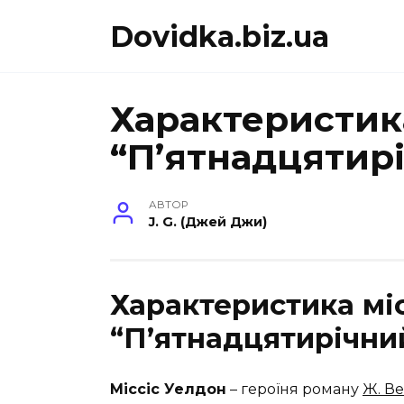
Перейти
Dovidka.biz.ua
до
вмісту
Характеристика
“П’ятнадцятирі
АВТОР
J. G. (Джей Джи)
Характеристика мі
“П’ятнадцятирічни
Міссіс Уелдон
– героїня роману
Ж. В