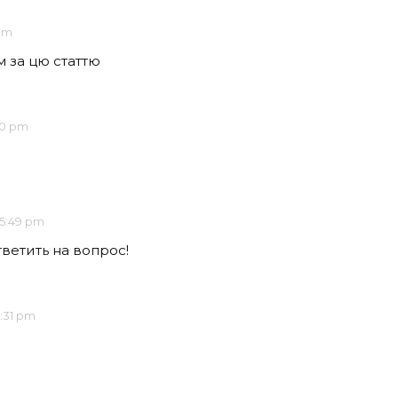
 pm
м за цю статтю
00 pm
 5:49 pm
ветить на вопрос!
1:31 pm