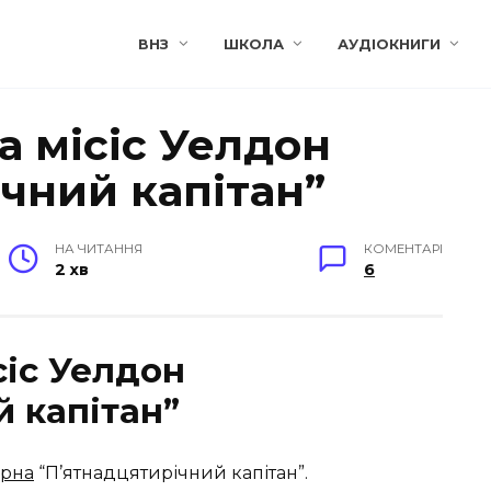
ВНЗ
ШКОЛА
АУДІОКНИГИ
 місіс Уелдон
чний капітан”
НА ЧИТАННЯ
КОМЕНТАРІ
2 хв
6
сіс Уелдон
й капітан”
ерна
“П’ятнадцятирічний капітан”.