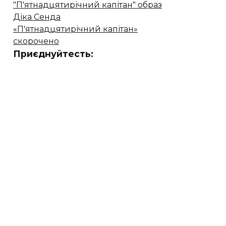
"П'ятнадцятирічний капітан" образ
Діка Сенда
«П'ятнадцятирічний капітан»
скорочено
Приєднуйтесть: