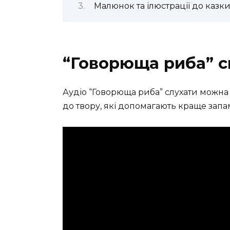
Малюнок та ілюстрації до казк
“Говорюща риба” с
Аудіо “Говорюща риба” слухати можна 
до твору, які допомагають краще запам’