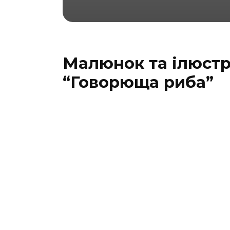
Малюнок та ілюстр
“Говорюща риба”