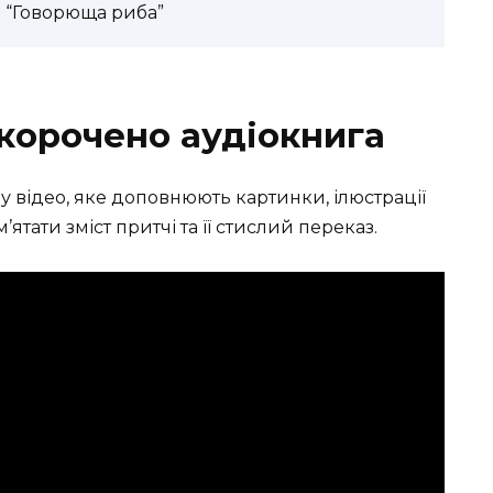
и “Говорюща риба”
корочено аудіокнига
у відео, яке доповнюють картинки, ілюстрації
ятати зміст притчі та її стислий переказ.