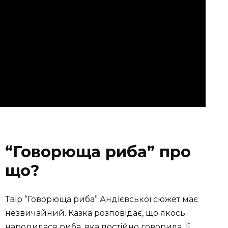
“Говорюща риба” про
що?
Твір “Говорюща риба” Андієвської сюжет має
незвичайний. Казка розповідає, що якось
народилася риба, яка постійно говорила. Її