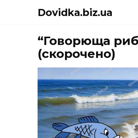
Перейти
Dovidka.biz.ua
до
вмісту
“Говорюща риб
(скорочено)