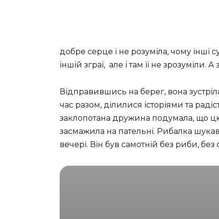
добре серце і не розуміла, чому інші 
іншій зграї, але і там її не зрозуміли.
Відправившись на берег, вона зустріл
час разом, ділилися історіями та радіст
заклопотана дружина подумала, що цю ри
засмажила на пательні. Рибалка шукав д
вечері. Він був самотній без риби, бе