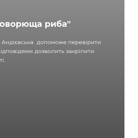
"Говорюща риба"
а Андієвська допоможе перевірити
відповідями дозволить закріпити
і.