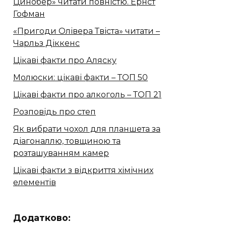
Цинобер» читати повністю. Ернст
Гофман
«Пригоди Олівера Твіста» читати –
Чарльз Діккенс
Цікаві факти про Аляску
Молюски: цікаві факти – ТОП 50
Цікаві факти про алкоголь – ТОП 21
Розповідь про степ
Як вибрати чохол для планшета за
діагоналлю, товщиною та
розташуванням камер
Цікаві факти з відкриття хімічних
елементів
Додатково: