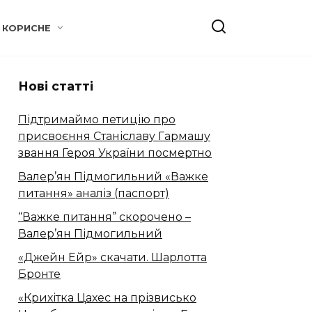
КОРИСНЕ
Нові статті
Підтримаймо петицію про
присвоєння Станіславу Гармашу
звання Героя України посмертно
Валер’ян Підмогильний «Важке
питання» аналіз (паспорт)
“Важке питання” скорочено –
Валер’ян Підмогильний
«Джейн Ейр» скачати. Шарлотта
Бронте
«Крихітка Цахес на прізвисько