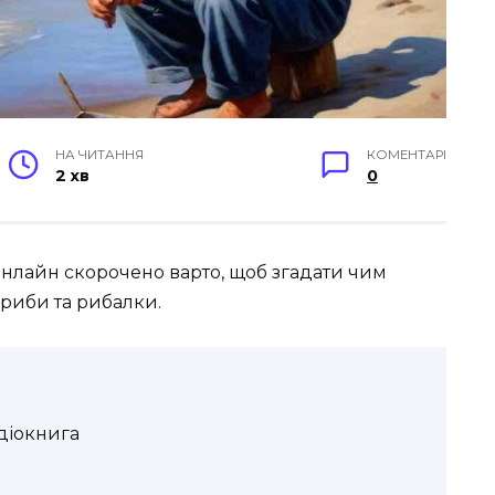
НА ЧИТАННЯ
КОМЕНТАРІ
2 хв
0
онлайн скорочено варто, щоб згадати чим
 риби та рибалки.
діокнига