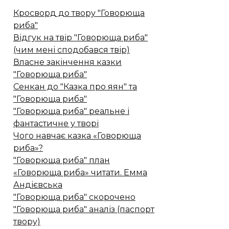
Кросворд до твору "Говорюща
риба"
Відгук на твір "Говорюща риба"
(чим мені сподобався твір)
Власне закінчення казки
"Говорюща риба"
Сенкан до "Казка про яян" та
"Говорюща риба"
"Говорюща риба" реальне і
фантастичне у творі
Чого навчає казка «Говорюща
риба»?
"Говорюща риба" план
«Говорюща риба» читати. Емма
Андієвська
"Говорюща риба" скорочено
"Говорюща риба" аналіз (паспорт
твору)