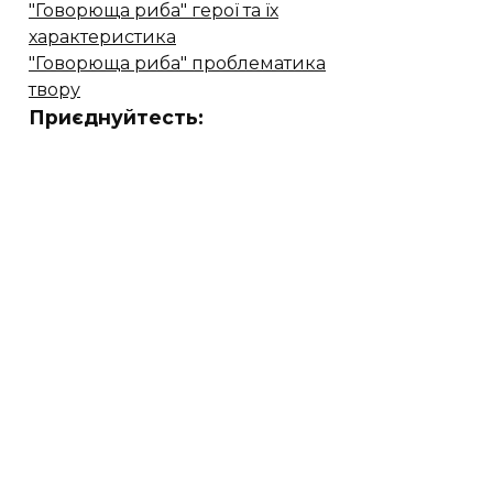
"Говорюща риба" герої та їх
характеристика
"Говорюща риба" проблематика
твору
Приєднуйтесть: