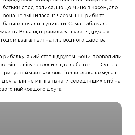
батьки сподівалися, що це мине в часом, але
вона не змінилася. Із часом інші риби та
батьки почали її уникати. Сама риба мала
сумують. Вона відправилася шукати друзів у
 А згодом взагалі вигнали з водного царства.
а рибалку, який став її другом. Вони проводили
ю. Він навіть запросив її до себе в гості. Однак,
бу спіймав її чоловік. Її слів жінка не чула і
руга, він не міг її впізнати серед інших риб на
з свого найкращого друга.