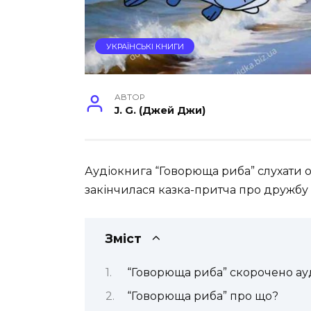
УКРАЇНСЬКІ КНИГИ
АВТОР
J. G. (Джей Джи)
Аудіокнига “Говорюща риба” слухати 
закінчилася казка-притча про дружбу
Зміст
“Говорюща риба” скорочено ау
“Говорюща риба” про що?