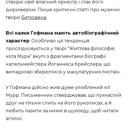
створю свій власний оркестр і стає його
дирижером. Пише критичні статті про музичні
твори
Бетховена
.
Всі казки Гофмана мають автобіографічний
характер
. Особливо ця тенденція
прослідковується у творі “Життєва філософія
кота Мура” вкупі з фрагментами біографії
капельмейстера Йоганнеса Крейслера, що
випадково збереглися у макулатурних листах».
У Гофмана дійсно жив дуже улюблений кіт
Мурр. Письменник стверджував, що пухнастий
друг не тільки спить на його рукописах, а й
любить лазити за ними в шухляду, щоб читати
вголос.