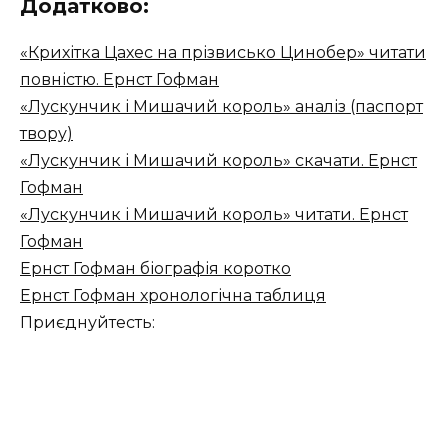
Додатково:
«Крихітка Цахес на прізвисько Цинобер» читати
повністю. Ернст Гофман
«Лускунчик і Мишачий король» аналіз (паспорт
твору)
«Лускунчик і Мишачий король» скачати. Ернст
Гофман
«Лускунчик і Мишачий король» читати. Ернст
Гофман
Ернст Гофман біографія коротко
Ернст Гофман хронологічна таблиця
Приєднуйтесть: