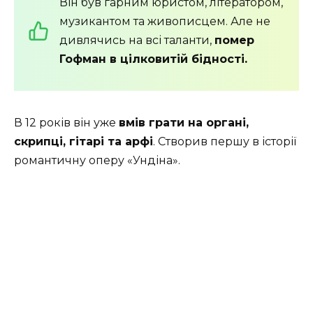
Він був гарним юристом, літератором,
музикантом та живописцем. Але не
дивлячись на всі таланти,
помер
Гофман в цілковитій бідності.
В 12 років він уже
вмів грати на органі,
скрипці, гітарі та арфі
. Створив першу в історії
романтичну оперу «Ундіна».