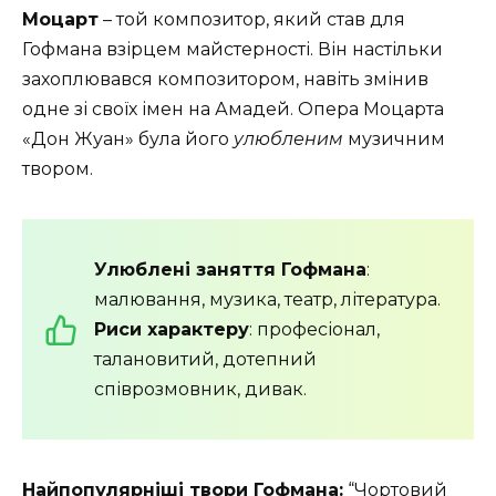
Моцарт
– той композитор, який став для
Гофмана взірцем майстерності. Він настільки
захоплювався композитором, навіть змінив
одне зі своїх імен на Амадей. Опера Моцарта
«Дон Жуан» була його
улюбленим
музичним
твором.
Улюблені заняття Гофмана
:
малювання, музика, театр, література.
Риси характеру
: професіонал,
талановитий, дотепний
співрозмовник, дивак.
Найпопулярніші твори Гофмана:
“Чортовий