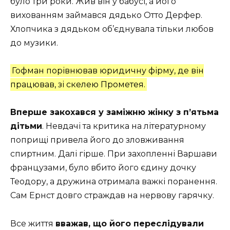
було три роки. Жив він у бабусі, а його
вихованням займався дядько Отто Дерфер.
Хлопчика з дядьком об’єднувала тільки любов
до музики.
Гофман порівнював юридичну фірму, де він
працював, зі скелею Прометея.
Вперше закохався у заміжню жінку з п’ятьма
дітьми
. Невдачі та критика на літературному
поприщі привела його до зловживання
спиртним. Далі гірше. При захопленні Варшави
французами, було вбито його єдину дочку
Теодору, а дружина отримала важкі поранення.
Сам Ернст довго страждав на нервову гарячку.
Все життя
вважав, що його переслідували