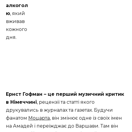
алкогол
ю
, який
вживав
кожного
дня.
Ернст Гофман – це перший музичний критик
в Німеччині
, рецензії та статті якого
друкувались в журналах та газетах. Будучи
фанатом
Моцарта
, він змінює одне із своїх імен
на Амадей і переїжджає до Варшави. Там він