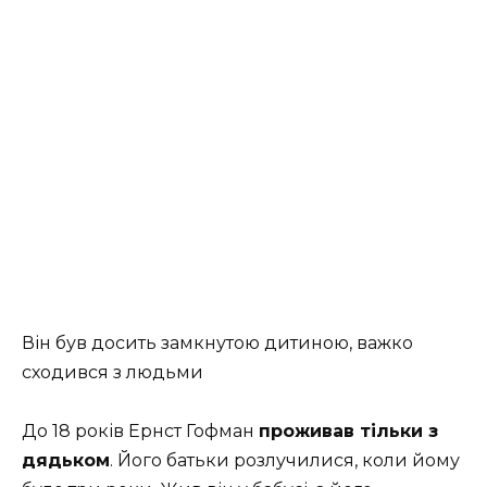
Він був досить замкнутою дитиною, важко
сходився з людьми
До 18 років Ернст Гофман
проживав тільки з
дядьком
. Його батьки розлучилися, коли йому