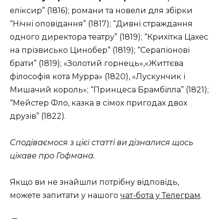
еліксир” (1816); романи та новели для збірки
“Нічні оповідання” (1817); “Дивні страждання
одного директора театру” (1819); “Крихітка Цахес
на прізвисько Цинобер” (1819); “Серапіонові
брати” (1819); «Золотий горнець»,«Життєва
філософія кота Мурра» (1820), «Лускунчик і
Мишачий король»; “Принцеса Брамбілла” (1821);
“Мейстер Фло, казка в сімох пригодах двох
друзів” (1822).
Сподіваємося з цієї статті ви дізналися щось
цікаве про Гофмана.
Якщо ви не знайшли потрібну відповідь,
можете запитати у нашого
чат-бота у Телеграм
.