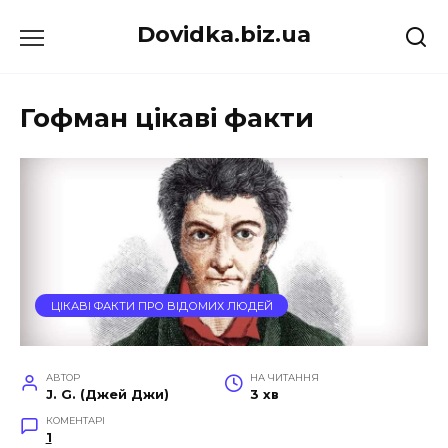
Перейти
Dovidka.biz.ua
до
вмісту
Гофман цікаві факти
ЦІКАВІ ФАКТИ ПРО ВІДОМИХ ЛЮДЕЙ
АВТОР
НА ЧИТАННЯ
J. G. (Джей Джи)
3 хв
КОМЕНТАРІ
1