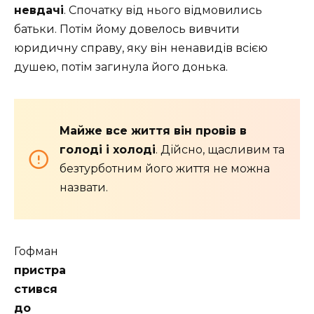
невдачі
. Спочатку від нього відмовились
батьки. Потім йому довелось вивчити
юридичну справу, яку він ненавидів всією
душею, потім загинула його донька.
Майже все життя він провів в
голоді і холоді
. Дійсно, щасливим та
безтурботним його життя не можна
назвати.
Гофман
пристра
стився
до