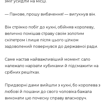
зміг усидіти на місці.
— Панове, прошу вибачення! — вигукнув він.
Він стрімко побіг до кухні, обійняв королеву,
велично помішав страву своїм золотим
скіпетром і лише після цього цілком
задоволений повернувся до державної ради.
Саме настав найважливіший момент: сало
належало нарізати кубиками й підсмажити на
срібних решітках.
Придворні дами вийшли з кухні, бо королева з
любові й пошани до свого чоловіка бажала
виконати цю почесну справу власноруч.