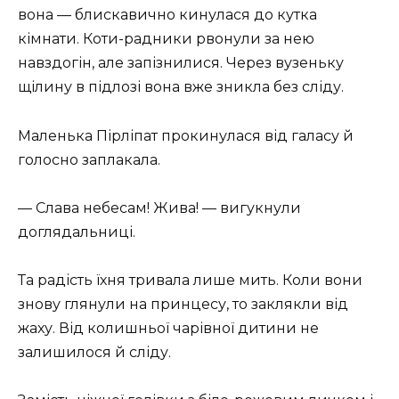
вона — блискавично кинулася до кутка
кімнати. Коти-радники рвонули за нею
навздогін, але запізнилися. Через вузеньку
щілину в підлозі вона вже зникла без сліду.
Маленька Пірліпат прокинулася від галасу й
голосно заплакала.
— Слава небесам! Жива! — вигукнули
доглядальниці.
Та радість їхня тривала лише мить. Коли вони
знову глянули на принцесу, то заклякли від
жаху. Від колишньої чарівної дитини не
залишилося й сліду.