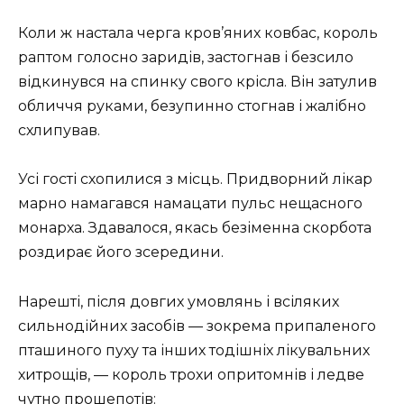
Коли ж настала черга кров’яних ковбас, король
раптом голосно заридів, застогнав і безсило
відкинувся на спинку свого крісла. Він затулив
обличчя руками, безупинно стогнав і жалібно
схлипував.
Усі гості схопилися з місць. Придворний лікар
марно намагався намацати пульс нещасного
монарха. Здавалося, якась безіменна скорбота
роздирає його зсередини.
Нарешті, після довгих умовлянь і всіляких
сильнодійних засобів — зокрема припаленого
пташиного пуху та інших тодішніх лікувальних
хитрощів, — король трохи опритомнів і ледве
чутно прошепотів: