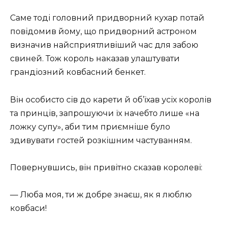
Саме тоді головний придворний кухар потай
повідомив йому, що придворний астроном
визначив найсприятливіший час для забою
свиней. Тож король наказав улаштувати
грандіозний ковбасний бенкет.
Він особисто сів до карети й об’їхав усіх королів
та принців, запрошуючи їх начебто лише «на
ложку супу», аби тим приємніше було
здивувати гостей розкішним частуванням.
Повернувшись, він привітно сказав королеві:
— Люба моя, ти ж добре знаєш, як я люблю
ковбаси!