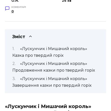
O.H.
26 хв
КОМЕНТАРІ
0
Зміст
«Лускунчик і Мишачий король»
Казка про твердий горіх
«Лускунчик і Мишачий король»
Продовження казки про твердий горіх
«Лускунчик і Мишачий король»
Завершення казки про твердий горіх
«Лускунчик і Мишачий король»