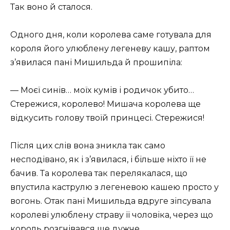
Так воно й сталося.
Одного дня, коли королева саме готувала для
короля його улюблену легеневу кашу, раптом
з’явилася пані Мишильда й прошипіла:
— Моєї синів… моїх кумів і родичок убито…
Стережися, королево! Мишача королева ще
відкусить голову твоїй принцесі. Стережися!
Після цих слів вона зникла так само
несподівано, як і з’явилася, і більше ніхто її не
бачив. Та королева так перелякалася, що
впустила каструлю з легеневою кашею просто у
вогонь. Отак пані Мишильда вдруге зіпсувала
королеві улюблену страву її чоловіка, через що
король розгнівався ще дужче.