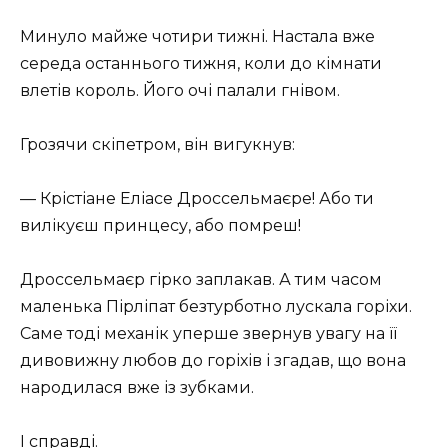
Минуло майже чотири тижні. Настала вже
середа останнього тижня, коли до кімнати
влетів король. Його очі палали гнівом.
Грозячи скіпетром, він вигукнув:
— Крістіане Еліасе Дроссельмаєре! Або ти
вилікуєш принцесу, або помреш!
Дроссельмаєр гірко заплакав. А тим часом
маленька Пірліпат безтурботно лускала горіхи.
Саме тоді механік уперше звернув увагу на її
дивовижну любов до горіхів і згадав, що вона
народилася вже із зубками.
І справді.