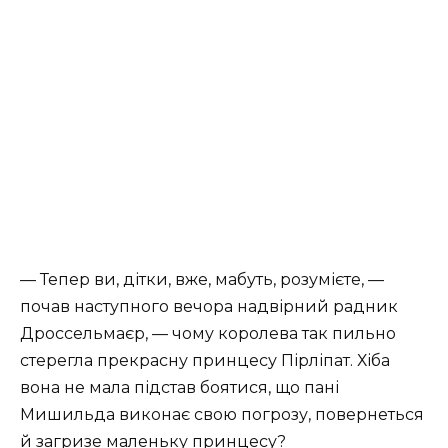
— Тепер ви, дітки, вже, мабуть, розумієте, —
почав наступного вечора надвірний радник
Дроссельмаєр, — чому королева так пильно
стерегла прекрасну принцесу Пірліпат. Хіба
вона не мала підстав боятися, що пані
Мишильда виконає свою погрозу, повернеться
й загризе маленьку принцесу?