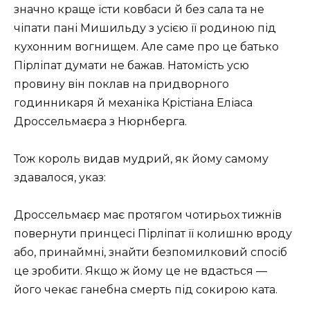
значно краще їсти ковбаси й без сала та не
чіпати пані Мишильду з усією її родиною під
кухонним вогнищем. Але саме про це батько
Пірліпат думати не бажав. Натомість усю
провину він поклав на придворного
годинникаря й механіка Крістіана Еліаса
Дроссельмаєра з Нюрнберга.
Тож король видав мудрий, як йому самому
здавалося, указ:
Дроссельмаєр має протягом чотирьох тижнів
повернути принцесі Пірліпат її колишню вроду
або, принаймні, знайти безпомилковий спосіб
це зробити. Якщо ж йому це не вдасться —
його чекає ганебна смерть під сокирою ката.