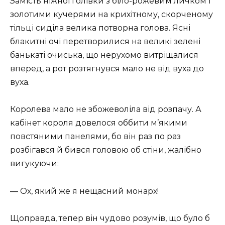
Замість ніжної голівки з біло-рожевим личком і
золотими кучерями на крихітному, скорченому
тільці сиділа велика потворна голова. Ясні
блакитні очі перетворилися на великі зелені
банькаті очиська, що нерухомо витріщалися
вперед, а рот розтягнувся мало не від вуха до
вуха.
Королева мало не збожеволіла від розпачу. А
кабінет короля довелося оббити м’якими
повстяними панелями, бо він раз по раз
розбігався й бився головою об стіни, жалібно
вигукуючи:
— Ох, який же я нещасний монарх!
Щоправда, тепер він чудово розумів, що було б