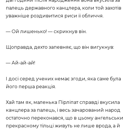
дві години після народження вона вкусила за
палець державного канцлера, коли той захотів
уважніше роздивитися риси її обличчя.
— Ой лишенько! — скрикнув він.
Щоправда, дехто запевняє, що він вигукнув:
— Ай-ай-ай!
І досі серед учених немає згоди, яка саме була
його перша реакція.
Хай там як, маленька Пірліпат справді вкусила
канцлера за палець, і весь зачарований народ
остаточно переконався, що в цьому ангельськи
прекрасному тільці живуть не лише врода, а й