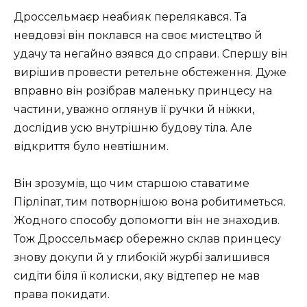
Дроссельмаєр неабияк перелякався. Та
невдовзі він поклався на своє мистецтво й
удачу та негайно взявся до справи. Спершу він
вирішив провести ретельне обстеження. Дуже
вправно він розібрав маленьку принцесу на
частини, уважно оглянув її ручки й ніжки,
дослідив усю внутрішню будову тіла. Але
відкриття було невтішним.
Він зрозумів, що чим старшою ставатиме
Пірліпат, тим потворнішою вона робитиметься.
Жодного способу допомогти він не знаходив.
Тож Дроссельмаєр обережно склав принцесу
знову докупи й у глибокій журбі залишився
сидіти біля її колиски, яку відтепер не мав
права покидати.