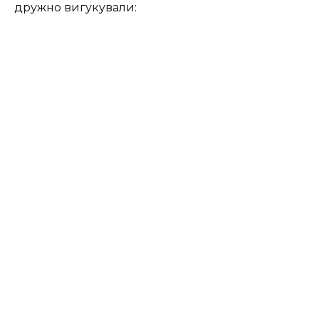
дружно вигукували: