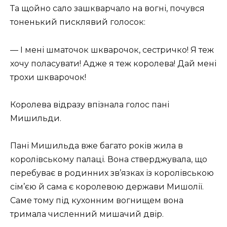
Та щойно сало зашкварчало на вогні, почувся
тоненький писклявий голосок:
— І мені шматочок шкварочок, сестричко! Я теж
хочу поласувати! Адже я теж королева! Дай мені
трохи шкварочок!
Королева відразу впізнала голос пані
Мишильди.
Пані Мишильда вже багато років жила в
королівському палаці. Вона стверджувала, що
перебуває в родинних зв’язках із королівською
сім’єю й сама є королевою держави Мишолії.
Саме тому під кухонним вогнищем вона
тримала численний мишачий двір.