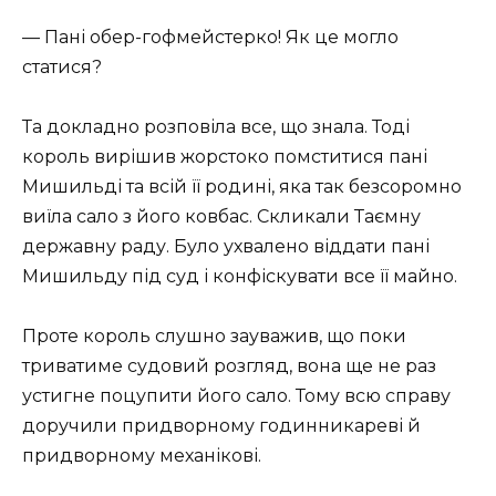
— Пані обер-гофмейстерко! Як це могло
статися?
Та докладно розповіла все, що знала. Тоді
король вирішив жорстоко помститися пані
Мишильді та всій її родині, яка так безсоромно
виїла сало з його ковбас. Скликали Таємну
державну раду. Було ухвалено віддати пані
Мишильду під суд і конфіскувати все її майно.
Проте король слушно зауважив, що поки
триватиме судовий розгляд, вона ще не раз
устигне поцупити його сало. Тому всю справу
доручили придворному годинникареві й
придворному механікові.