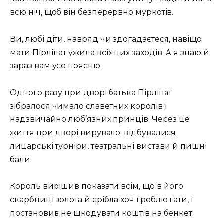
всю ніч, щоб він безперервно муркотів.
Ви, любі діти, навряд чи здогадаєтеся, навіщо
мати Пірліпат ужила всіх цих заходів. А я знаю й
зараз вам усе поясню.
Одного разу при дворі батька Пірліпат
зібралося чимало славетних королів і
надзвичайно люб’язних принців. Через це
життя при дворі вирувало: відбувалися
лицарські турніри, театральні вистави й пишні
бали.
Король вирішив показати всім, що в його
скарбниці золота й срібла хоч греблю гати, і
постановив не шкодувати коштів на бенкет.