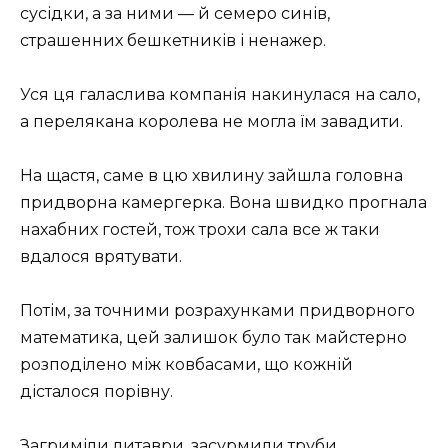
сусідки, а за ними — й семеро синів,
страшенних бешкетників і ненажер.
Уся ця галаслива компанія накинулася на сало,
а перелякана королева не могла їм завадити.
На щастя, саме в цю хвилину зайшла головна
придворна камергерка. Вона швидко прогнала
нахабних гостей, тож трохи сала все ж таки
вдалося врятувати.
Потім, за точними розрахунками придворного
математика, цей залишок було так майстерно
розподілено між ковбасами, що кожній
дісталося порівну.
Загриміли литаври, засурмили труби.