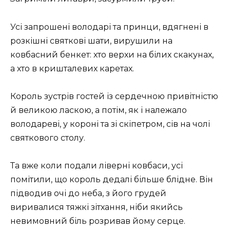
Усі запрошені володарі та принци, вдягнені в
розкішні святкові шати, вирушили на
ковбасний бенкет: хто верхи на білих скакунах,
а хто в кришталевих каретах.
Король зустрів гостей із сердечною привітністю
й великою ласкою, а потім, як і належало
володареві, у короні та зі скіпетром, сів на чолі
святкового столу.
Та вже коли подали ліверні ковбаси, усі
помітили, що король дедалі більше блідне. Він
підводив очі до неба, з його грудей
виривалися тяжкі зітхання, ніби якийсь
невимовний біль розривав йому серце.