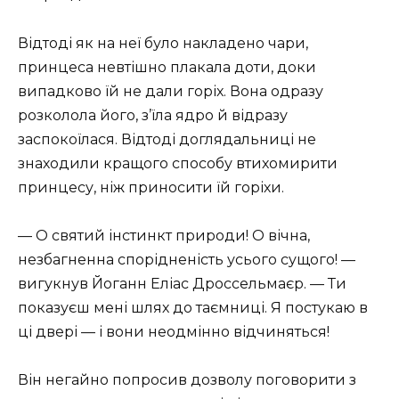
Відтоді як на неї було накладено чари,
принцеса невтішно плакала доти, доки
випадково їй не дали горіх. Вона одразу
розколола його, з’їла ядро й відразу
заспокоїлася. Відтоді доглядальниці не
знаходили кращого способу втихомирити
принцесу, ніж приносити їй горіхи.
— О святий інстинкт природи! О вічна,
незбагненна спорідненість усього сущого! —
вигукнув Йоганн Еліас Дроссельмаєр. — Ти
показуєш мені шлях до таємниці. Я постукаю в
ці двері — і вони неодмінно відчиняться!
Він негайно попросив дозволу поговорити з