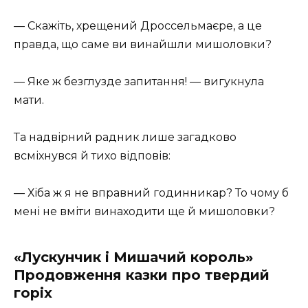
— Скажіть, хрещений Дроссельмаєре, а це
правда, що саме ви винайшли мишоловки?
— Яке ж безглузде запитання! — вигукнула
мати.
Та надвірний радник лише загадково
всміхнувся й тихо відповів:
— Хіба ж я не вправний годинникар? То чому б
мені не вміти винаходити ще й мишоловки?
«Лускунчик і Мишачий король»
Продовження казки про твердий
горіх