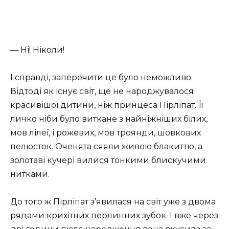
— Ні! Ніколи!
І справді, заперечити це було неможливо.
Відтоді як існує світ, ще не народжувалося
красивішої дитини, ніж принцеса Пірліпат. Її
личко ніби було виткане з найніжніших білих,
мов лілеї, і рожевих, мов троянди, шовкових
пелюсток. Оченята сяяли живою блакиттю, а
золотаві кучері вилися тонкими блискучими
нитками.
До того ж Пірліпат з’явилася на світ уже з двома
рядами крихітних перлинних зубок. І вже через