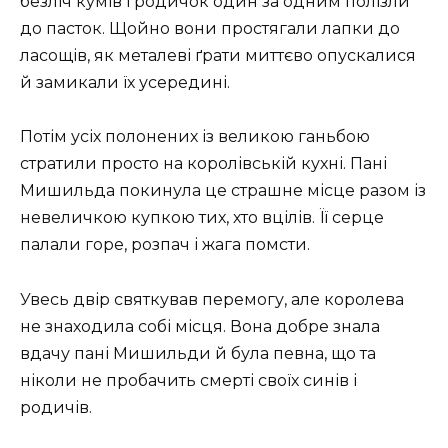
безліч кумів і родичок один за одним полізли
до пасток. Щойно вони простягали лапки до
ласощів, як металеві ґрати миттєво опускалися
й замикали їх усередині.
Потім усіх полонених із великою ганьбою
стратили просто на королівській кухні. Пані
Мишильда покинула це страшне місце разом із
невеличкою купкою тих, хто вцілів. Її серце
палали горе, розпач і жага помсти.
Увесь двір святкував перемогу, але королева
не знаходила собі місця. Вона добре знала
вдачу пані Мишильди й була певна, що та
ніколи не пробачить смерті своїх синів і
родичів.