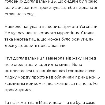
головних доглядальниць, що сиділи біля самої
колиски, раптом прокинулася, ніби вирвана зі
страшного сну.
Навколо панувала цілковита дрімота. Усі спали.
Не чулося навіть котячого муркотіння. Стояла
така мертва тиша, що можна було розчути, як
десь у деревині цокає шашіль.
І тут доглядальниця завмерла від жаху. Перед
нею стояла велика, огидна миша. Вона
випросталася на задніх лапках і схилила свою
гидку морду просто над обличчям принцеси. З
жахливим криком жінка схопилася на ноги. Усі
прокинулися.
Та тієї ж миті пані Мишильда — а це була саме