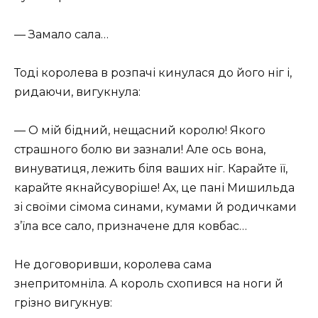
— Замало сала…
Тоді королева в розпачі кинулася до його ніг і,
ридаючи, вигукнула:
— О мій бідний, нещасний королю! Якого
страшного болю ви зазнали! Але ось вона,
винуватиця, лежить біля ваших ніг. Карайте її,
карайте якнайсуворіше! Ах, це пані Мишильда
зі своїми сімома синами, кумами й родичками
з’їла все сало, призначене для ковбас…
Не договоривши, королева сама
знепритомніла. А король схопився на ноги й
грізно вигукнув: