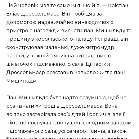
Цей чоловік мав те саме ім’я, що й я, — Крістіан
Еліас Дроссельмаєр. Він пообіцяв за
допомогою надзвичайно винахідливого
пристрою назавжди вигнати пані Мишильду та
її родину з королівського палацу. І справді, він
сконструював маленькі, дуже хитромудрі
пастки, у кожній з яких на ниточці висів
шматочок підсмаженого сала. Ці пастки
Дроссельмаєр розставив навколо житла пані
Мишильди.
Пані Мишильда була надто розумною, щоб не
розпізнати хитрощів Дроссельмаєра. Вона
всіляко застерігала своїх дітей і родичів, але її
ніхто не послухав. Спокушені солодким запахом
підсмаженого сала, усі семеро її синів, а також