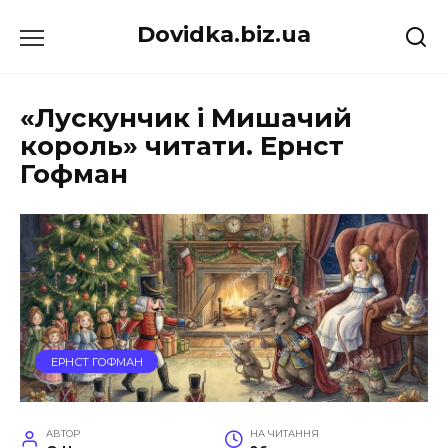
Перейти
Dovidka.biz.ua
до
вмісту
«Лускунчик і Мишачий
король» читати. Ернст
Гофман
ЕРНСТ ГОФМАН
АВТОР
НА ЧИТАННЯ