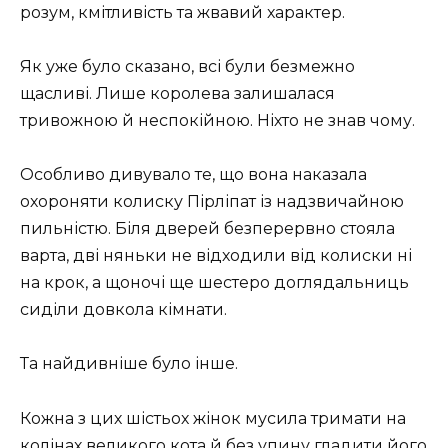
розум, кмітливість та жвавий характер.
Як уже було сказано, всі були безмежно
щасливі. Лише королева залишалася
тривожною й неспокійною. Ніхто не знав чому.
Особливо дивувало те, що вона наказала
охороняти колиску Пірліпат із надзвичайною
пильністю. Біля дверей безперервно стояла
варта, дві няньки не відходили від колиски ні
на крок, а щоночі ще шестеро доглядальниць
сиділи довкола кімнати.
Та найдивніше було інше.
Кожна з цих шістьох жінок мусила тримати на
колінах великого кота й без упину гладити його