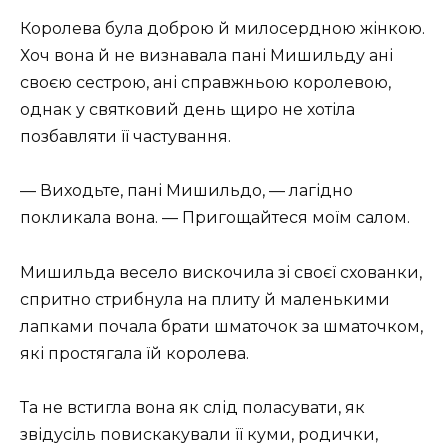
Королева була доброю й милосердною жінкою.
Хоч вона й не визнавала пані Мишильду ані
своєю сестрою, ані справжньою королевою,
однак у святковий день щиро не хотіла
позбавляти її частування.
— Виходьте, пані Мишильдо, — лагідно
покликала вона. — Пригощайтеся моїм салом.
Мишильда весело вискочила зі своєї схованки,
спритно стрибнула на плиту й маленькими
лапками почала брати шматочок за шматочком,
які простягала їй королева.
Та не встигла вона як слід поласувати, як
звідусіль повискакували її куми, родички,