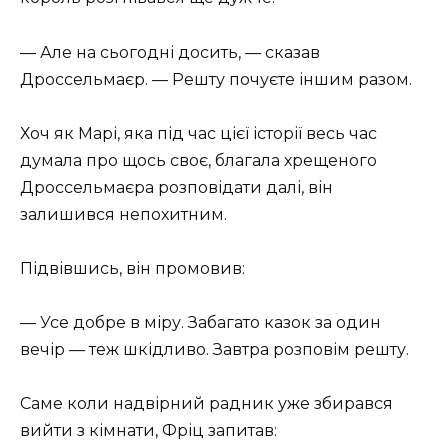
— Але на сьогодні досить, — сказав
Дроссельмаєр. — Решту почуєте іншим разом.
Хоч як Марі, яка під час цієї історії весь час
думала про щось своє, благала хрещеного
Дроссельмаєра розповідати далі, він
залишився непохитним.
Підвівшись, він промовив:
— Усе добре в міру. Забагато казок за один
вечір — теж шкідливо. Завтра розповім решту.
Саме коли надвірний радник уже збирався
вийти з кімнати, Фріц запитав: