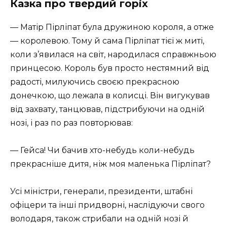
Казка про твердий горіх
— Матір Пірліпат була дружиною короля, а отже
— королевою. Тому й сама Пірліпат тієї ж миті,
коли з’явилася на світ, народилася справжньою
принцесою. Король був просто нестямний від
радості, милуючись своєю прекрасною
донечкою, що лежала в колисці. Він вигукував
від захвату, танцював, підстрибуючи на одній
нозі, і раз по раз повторював:
— Гейса! Чи бачив хто-небудь коли-небудь
прекрасніше дитя, ніж моя маленька Пірліпат?
Усі міністри, генерали, президенти, штабні
офіцери та інші придворні, наслідуючи свого
володаря, також стрибали на одній нозі й