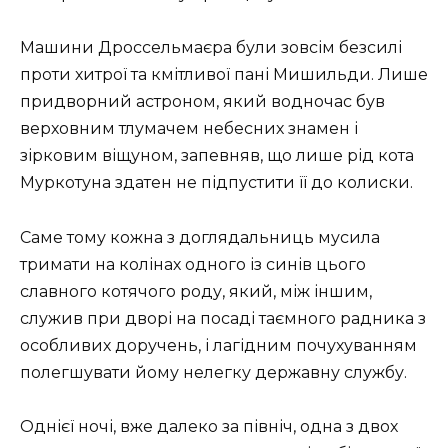
Машини Дроссельмаєра були зовсім безсилі
проти хитрої та кмітливої пані Мишильди. Лише
придворний астроном, який водночас був
верховним тлумачем небесних знамен і
зірковим віщуном, запевняв, що лише рід кота
Муркотуна здатен не підпустити її до колиски.
Саме тому кожна з доглядальниць мусила
тримати на колінах одного із синів цього
славного котячого роду, який, між іншим,
служив при дворі на посаді таємного радника з
особливих доручень, і лагідним почухуванням
полегшувати йому нелегку державну службу.
Однієї ночі, вже далеко за північ, одна з двох