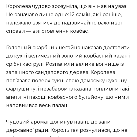
Королева чудово зрозуміла, що він мав на увазі.
Це означало лише одне: їй самій, як і раніше,
належало взятися до надзвичайно важливої
справи — виготовлення ковбас.
Головний скарбник негайно наказав доставити
до кухні величезний золотий ковбасний казан і
срібні каструлі. Розпалили велике вогнище із
запашного сандалового дерева. Королева
пов’язала поверх сукні свою дамаську кухонну
фартушину, і незабаром із казана попливли такі
апетитні пахощі ковбасного бульйону, що ними
наповнився весь палац.
Чудовий аромат долинув навіть до зали
державної ради. Король так розчулився, що не