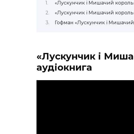
«Лускунчик і Мишачий король»
«Лускунчик і Мишачий король»
Гофман «Лускунчик і Мишачий
«Лускунчик і Миша
аудіокнига