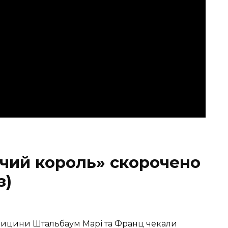
чий король» скорочено
з)
дицини Штальбаум Марі та Франц чекали