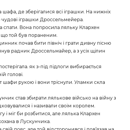
 шафа, де зберігалися всі іграшки. На нижніх
 – чудові іграшки Дроссельмейера.
а спати. Вона попросила ляльку Клархен
 що той був пораненим.
динник почав бити північ і грати дивну пісню
янув радник Дроссельмайер, а з усіх щілин
остерігала. як з-під підлоги вибирається
й голові.
 шафи рукою і вони тріснули. Уламки скла
унчик став збирати лялькове військо на війну з
ковувалися і називали своїм королем.
у і міг би розбитися, але лялька Клархен
кохана в Лускунчика.
свій пояс, але той відсторонився і пов’язав на