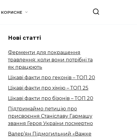
КОРИСНЕ
Нові статті
Ферменти для покращення
травлення: коли вони потрібні та
як працюють
Цікаві факти про геконів – ТОП 20
Цікаві факти про хімію – ТОП 25
Цікаві факти про бізонів – ТОП 20
Підтримаймо петицію про
присвоєння Станіславу Гармашу
звання Героя України посмертно
Валер’ян Підмогильний «Важке