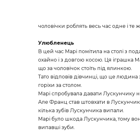
чоловічки роблять весь час одне і те ж
Улюбленець
В цей час Марі помітила на столі з п
охайно і з довгою косою. Ця іграшка Ма
що за чоловічок стоїть під ялинкою.
Тато відповів дівчинці, що це людина
горіхи за столом.
Марі спробувала давати Лускунчику нев
Але Франц став штовхати в Лускунчика 
кілька зубів Лускунчика випали.
Марі було шкода Лускунчика, тому вон
випавші зуби.