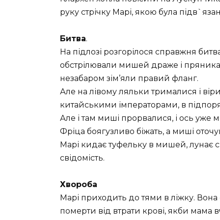
руку стрічку Марі, якою була підв`яза
Битва
.
На підлозі розгорілося справжня бит
обстрілювали мишей драже і пряниками
незабаром зім’яли правий фланг.
Але на лівому ляльки трималися і вір
китайськими імператорами, в підпоря
Але і там миші прорвалися, і ось уже
Фріца боягузливо біжать, а миші оточ
Марі кидає туфельку в мишей, лунає с
свідомість.
Хвороба
Марі приходить до тями в ліжку. Вона
померти від втрати крові, якби мама в