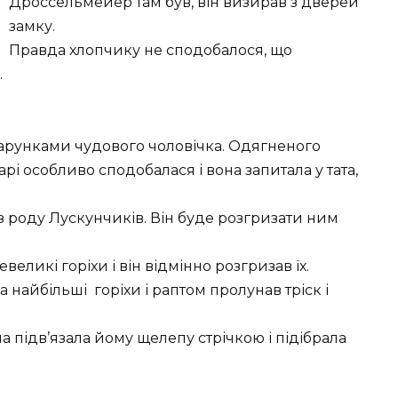
Дроссельмейер там був, він визирав з дверей
замку.
Правда хлопчику не сподобалося, що
.
одарунками чудового чоловічка. Одягненого
рі особливо сподобалася і вона запитала у тата,
 з роду Лускунчиків. Він буде розгризати ним
еликі горіхи і він відмінно розгризав їх.
найбільші горіхи і раптом пролунав тріск і
а підв’язала йому щелепу стрічкою і підібрала