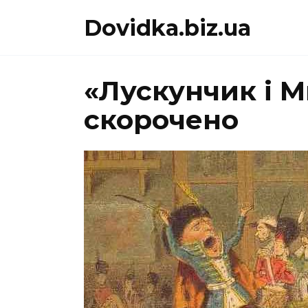
Перейти
Dovidka.biz.ua
до
вмісту
«Лускунчик і 
скорочено