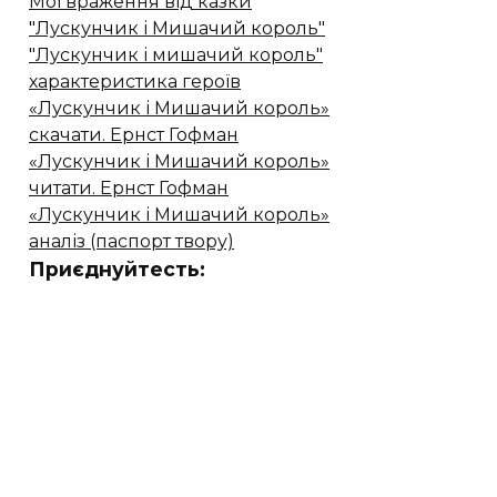
Мої враження від казки
"Лускунчик і Мишачий король"
"Лускунчик і мишачий король"
характеристика героїв
«Лускунчик і Мишачий король»
скачати. Ернст Гофман
«Лускунчик і Мишачий король»
читати. Ернст Гофман
«Лускунчик і Мишачий король»
аналіз (паспорт твору)
Приєднуйтесть: