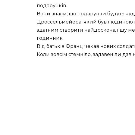
подарунків.
Вони знали, що подарунки будуть чуд
Дроссельмейера, який був людиною н
здатним створити найдосконалішу мех
годинник.
Від батьків Франц чекав нових солдатик
Коли зовсім стемніло, задзвеніли дзві