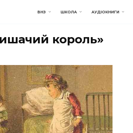
ВНЗ
ШКОЛА
АУДІОКНИГИ
Мишачий король»