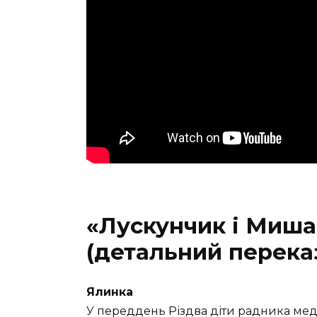
«Лускунчик і Миша
(детальний перека
Ялинка
У переддень Різдва діти радника ме