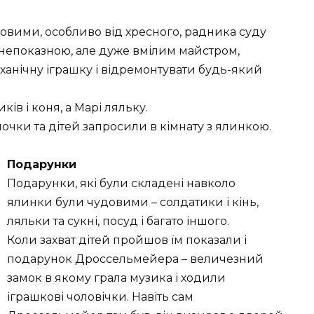
овими, особливо від хресного, радника суду
епоказною, але дуже вмілим майстром,
анічну іграшку і відремонтувати будь-який
ів і коня, а Марі ляльку.
ночки та дітей запросили в кімнату з ялинкою.
Подарунки
Подарунки, які були складені навколо
ялинки були чудовими – солдатики і кінь,
ляльки та сукні, посуд і багато іншого.
Коли захват дітей пройшов їм показали і
подарунок Дроссельмейера – величезний
замок в якому грала музика і ходили
іграшкові чоловічки. Навіть сам