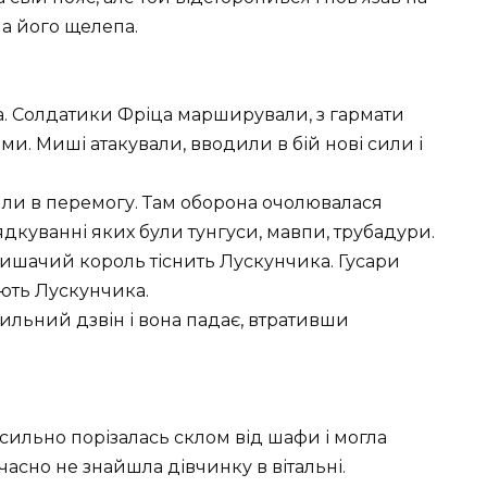
на його щелепа.
ва. Солдатики Фріца марширували, з гармати
. Миші атакували, вводили в бій нові сили і
или в перемогу. Там оборона очолювалася
дкуванні яких були тунгуси, мавпи, трубадури.
 мишачий король тіснить Лускунчика. Гусари
ують Лускунчика.
ильний дзвін і вона падає, втративши
 сильно порізалась склом від шафи і могла
часно не знайшла дівчинку в вітальні.