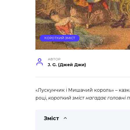
КОРОТКИЙ ЗМІСТ
АВТОР
J. G. (Джей Джи)
«Лускунчик і Мишачий король» – каз
році,
короткий зміст нагадає головні по
Зміст