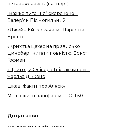
питання» аналіз (паспорт)
“Важке питання” скорочено –
Валер’ян Підмогильний
«Джейн Ейр» скачати. Шарлотта
Бронте
«Крихітка Цахес на прізвисько
Цинобер» читати повністю. Ернст
Гофман
«Пригоди Олівера Твіста» читати –
Чарльз Діккенс
Цікаві факти про Аляску
Молюски: цікаві факти – ТОП 50
Додатково: