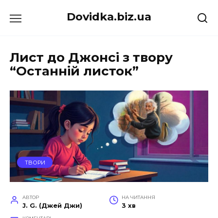
Перейти
Dovidka.biz.ua
до
вмісту
Лист до Джонсі з твору
“Останній листок”
ТВОРИ
АВТОР
НА ЧИТАННЯ
J. G. (Джей Джи)
3 хв