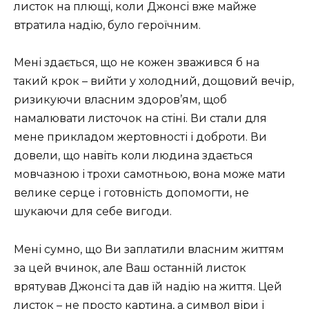
листок на плющі, коли Джонсі вже майже
втратила надію, було героїчним.
Мені здається, що не кожен зважився б на
такий крок – вийти у холодний, дощовий вечір,
ризикуючи власним здоров’ям, щоб
намалювати листочок на стіні. Ви стали для
мене прикладом жертовності і доброти. Ви
довели, що навіть коли людина здається
мовчазною і трохи самотньою, вона може мати
велике серце і готовність допомогти, не
шукаючи для себе вигоди.
Мені сумно, що Ви заплатили власним життям
за цей вчинок, але Ваш останній листок
врятував Джонсі та дав їй надію на життя. Цей
листок – не просто картина, а символ віри і