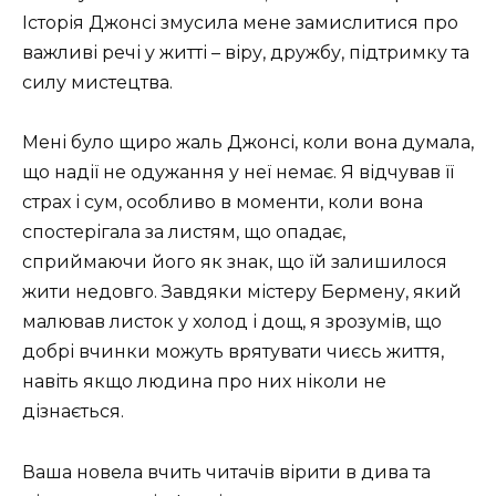
Історія Джонсі змусила мене замислитися про
важливі речі у житті – віру, дружбу, підтримку та
силу мистецтва.
Мені було щиро жаль Джонсі, коли вона думала,
що надії не одужання у неї немає. Я відчував її
страх і сум, особливо в моменти, коли вона
спостерігала за листям, що опадає,
сприймаючи його як знак, що їй залишилося
жити недовго. Завдяки містеру Бермену, який
малював листок у холод і дощ, я зрозумів, що
добрі вчинки можуть врятувати чиєсь життя,
навіть якщо людина про них ніколи не
дізнається.
Ваша новела вчить читачів вірити в дива та