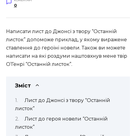
КОМЕНТАРІ
0
Написати лист до Джонсі з твору “Останній
листок” допоможе приклад, у якому виражене
ставлення до героїні новели. Також ви можете
написати на які роздуми наштовхнув мене твір
О’Генрі “Останній листок”.
Зміст
Лист до Джонсі з твору “Останній
листок”
Лист до героя новели “Останній
листок”