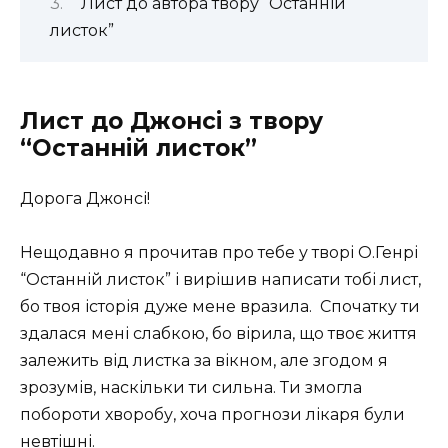
Лист до автора твору “Останній
листок”
Лист до Джонсі з твору
“Останній листок”
Дорога Джонсі!
Нещодавно я прочитав про тебе у творі О.Генрі
“Останній листок” і вирішив написати тобі лист,
бо твоя історія дуже мене вразила. Спочатку ти
здалася мені слабкою, бо вірила, що твоє життя
залежить від листка за вікном, але згодом я
зрозумів, наскільки ти сильна. Ти змогла
побороти хворобу, хоча прогнози лікаря були
невтішні.