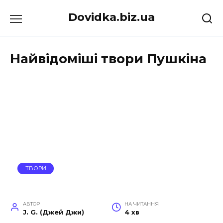
Перейти
Dovidka.biz.ua
до
вмісту
Найвідоміші твори Пушкіна
ТВОРИ
АВТОР
НА ЧИТАННЯ
J. G. (Джей Джи)
4 хв