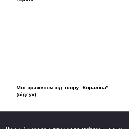
Мої враження від твору “Кораліна”
(відгук)
Повне або часткове використання інформації тільки