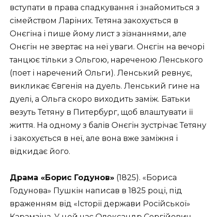
вступати в права спадкування і знайомиться з
сімейством Ларіних. Тетяна закохується в
Онєгіна і пише йому лист з зізнаннями, але
Онєгін не звертає на неї уваги. Онєгін на вечорі
танцює тільки з Ольгою, нареченою Ленського
(поет і наречений Ольги). Ленський ревнує,
викликає Євгенія на дуель. Ленський гине на
дуелі, а Ольга скоро виходить заміж. Батьки
везуть Тетяну в Питербург, щоб влаштувати її
життя. На одному з балів Онєгін зустрічає Тетяну
і закохується в неї, але вона вже заміжня і
відкидає його.
Драма «Борис Годунов»
(1825). «Бориса
Годунова» Пушкін написав в 1825 році, під
враженням від «Історії держави Російської»
Карамзіна. У цей час Олександр Сергійович