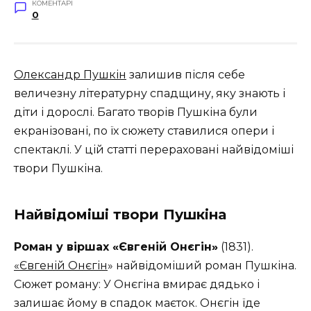
КОМЕНТАРІ
0
Олександр Пушкін
залишив після себе
величезну літературну спадщину, яку знають і
діти і дорослі. Багато творів Пушкіна були
екранізовані, по їх сюжету ставилися опери і
спектаклі. У цій статті перераховані найвідоміші
твори Пушкіна.
Найвідоміші твори Пушкіна
Роман у віршах «Євгеній Онєгін»
(1831).
«Євгеній Онєгін
» найвідоміший роман Пушкіна.
Сюжет роману: У Онєгіна вмирає дядько і
залишає йому в спадок маєток. Онєгін їде