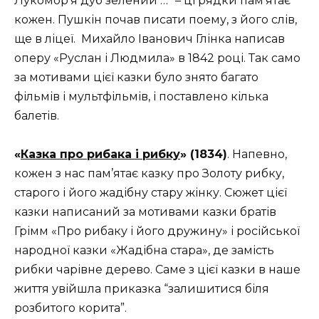
Лукомор’я дуб зелений …” – ці рядки пам’ятає
кожен. Пушкін почав писати поему, з його слів,
ще в ліцеї. Михайло Іванович Глінка написав
оперу «Руслан і Людмила» в 1842 році. Так само
за мотивами цієї казки було знято багато
фільмів і мультфільмів, і поставлено кілька
балетів.
«
Казка про рибака і рибку
» (1834)
. Напевно,
кожен з нас пам’ятає казку про Золоту рибку,
старого і його жадібну стару жінку. Сюжет цієї
казки написаний за мотивами казки братів
Грімм «Про рибаку і його дружину» і російської
народної казки «Жадібна стара», де замість
рибки чарівне дерево. Саме з цієї казки в наше
життя увійшла приказка “залишитися біля
розбитого корита”.