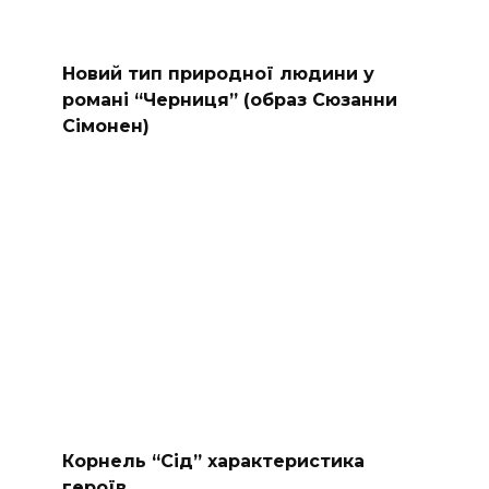
Новий тип природної людини у
романі “Черниця” (образ Сюзанни
Сімонен)
Корнель “Сід” характеристика
героїв