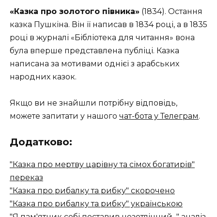
«Казка про золотого півника»
(1834). Остання
казка Пушкіна. Він її написав в 1834 році, а в 1835
році в журналі «Бібліотека для читання» вона
була вперше представлена публіці. Казка
написана за мотивами однієї з арабських
народних казок.
Якщо ви не знайшли потрібну відповідь,
можете запитати у нашого
чат-бота у Телеграм
.
Додатково:
"Казка про мертву царівну та сімох богатирів"
переказ
"Казка про рибалку та рибку" скорочено
"Казка про рибалку та рибку" українською
"Я пам'ятник собі поставив незотлінний..." аналіз