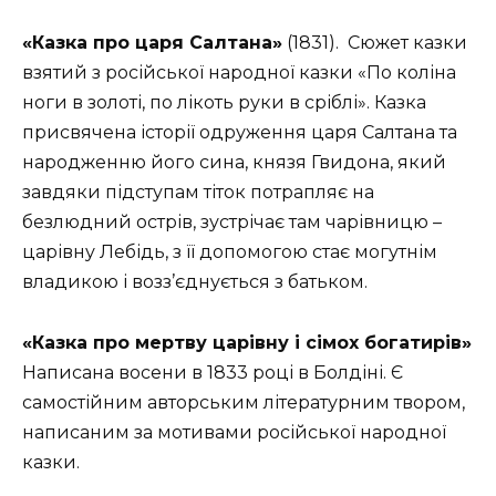
«Казка про царя Салтана»
(1831). Сюжет казки
взятий з російської народної казки «По коліна
ноги в золоті, по лікоть руки в сріблі». Казка
присвячена історії одруження царя Салтана та
народженню його сина, князя Гвидона, який
завдяки підступам тіток потрапляє на
безлюдний острів, зустрічає там чарівницю –
царівну Лебідь, з її допомогою стає могутнім
владикою і возз’єднується з батьком.
«Казка про мертву царівну і сімох богатирів»
Написана восени в 1833 році в Болдіні. Є
самостійним авторським літературним твором,
написаним за мотивами російської народної
казки.