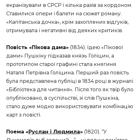
екранізували в СРСР і кілька разів за кордоном.
Ставилися опери і балети на сюжет роману.
«Капітанська дочка», крім захоплених відгуків,
отримувала і негативні від деяких критиків.
Повість «Пікова дама»
(1834). Ідею «Пікової
дами» Пушкіну підказав князь Голіцин, а
прототипом старої графині стала княгиня
Наталя Петрівна Голіцина. Перший раз повість
була представлена ​​публіці в 1834 році в журналі
«Бібліотека для читання». Після того як твір було
опубліковано, в суспільстві, зі слів Пушкіна,
стало дуже модно використовувати комбінацію
карт з повісті.
Поема «
Руслан і Людмила
»
(1820). “У