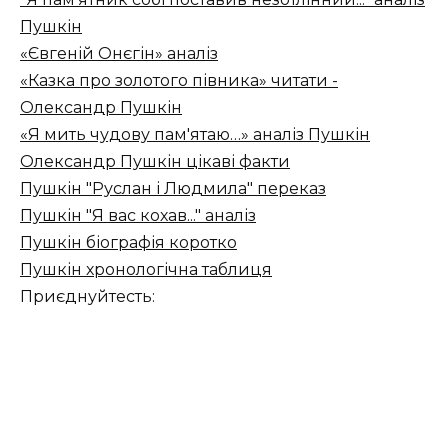
Пушкін
«Євгеній Онєгін» аналіз
«Казка про золотого півника» читати -
Олександр Пушкін
«Я мить чудову пам'ятаю…» аналіз Пушкін
Олександр Пушкін цікаві факти
Пушкін "Руслан і Людмила" переказ
Пушкін "Я вас кохав..." аналіз
Пушкін біографія коротко
Пушкін хронологічна таблиця
Приєднуйтесть: