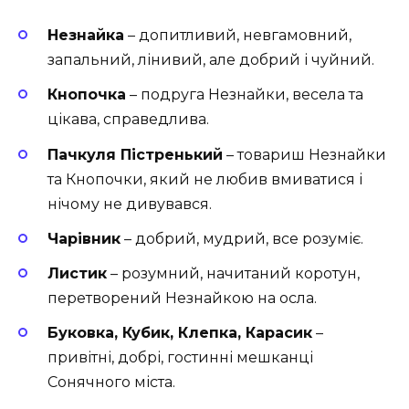
Незнайка
– допитливий, невгамовний,
запальний, лінивий, але добрий і чуйний.
Кнопочка
– подруга Незнайки, весела та
цікава, справедлива.
Пачкуля Пістренький
– товариш Незнайки
та Кнопочки, який не любив вмиватися і
нічому не дивувався.
Чарівник
– добрий, мудрий, все розуміє.
Листик
– розумний, начитаний коротун,
перетворений Незнайкою на осла.
Буковка, Кубик, Клепка, Карасик
–
привітні, добрі, гостинні мешканці
Сонячного міста.