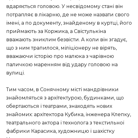
вдаряється головою. У несвідомому стані він
потрапляє в лікарню, де не може назвати свого
імені, а по документу, знайденому в куртці, його
приймають за Коржика, а Свістулькіна
вважають зниклим безвісти. А коли він згадує,
що з ним трапилося, міліціонеру не вірять,
вважаючи історію про малюка з чарівною
паличкою маренням від удару головою на
вулиці.
Тим часом, в Сонячному місті мандрівники
знайомляться з архітектурою, будинками, що
обертаються і театрами, знаходять нових
знайомих: архітектора Кубика, інженера Клепку,
театрального актора і технолога з текстильної
фабрики Карасика, художницю і шахістку