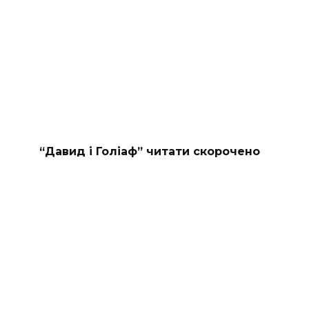
“Давид і Голіаф” читати скорочено