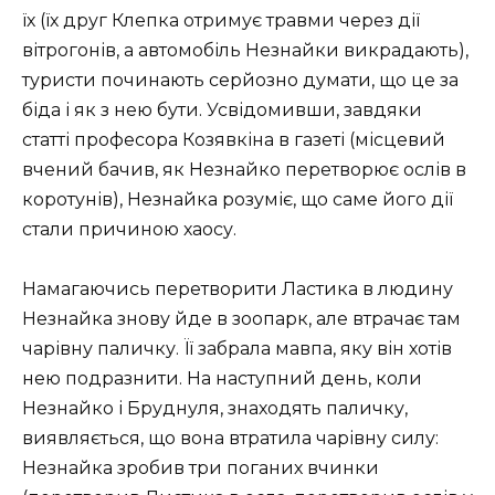
їх (їх друг Клепка отримує травми через дії
вітрогонів, а автомобіль Незнайки викрадають),
туристи починають серйозно думати, що це за
біда і як з нею бути. Усвідомивши, завдяки
статті професора Козявкіна в газеті (місцевий
вчений бачив, як Незнайко перетворює ослів в
коротунів), Незнайка розуміє, що саме його дії
стали причиною хаосу.
Намагаючись перетворити Ластика в людину
Незнайка знову йде в зоопарк, але втрачає там
чарівну паличку. Її забрала мавпа, яку він хотів
нею подразнити. На наступний день, коли
Незнайко і Бруднуля, знаходять паличку,
виявляється, що вона втратила чарівну силу:
Незнайка зробив три поганих вчинки