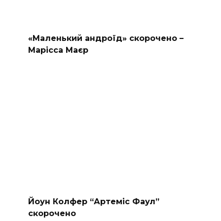
«Маленький андроїд» скорочено –
Марісса Маєр
Йоун Колфер “Артеміс Фаул”
скорочено