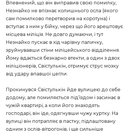
Впевнений, що він виправив свою помилку,
Незнайко не впізнає колишнього осла (якого
сам помилково перетворив на коротуна) і
вступає з ним у бійку, через що його арештовує
місцева міліція. Не довго думаючи, і тут
Незнайко пускає в хід чарівну паличку,
зруйнувавши стіни міліцейського відділення.
Йому вдається безкарно втекти, а один з двох
міліціонерів, Свістулькін, отримує струс мозку
від удару впавшої цегли.
Прокинувся Свістулькін йде вулицею до себе
додому, але помиляється під’їздом і засинає в
чужій квартирі, а коли його знаходять
господарі, він іде, одягнувши чужу куртку. На
вулиці він потрапляє в пастку, підлаштовану
одним з ослів-вітрогонів, і ще сильніше