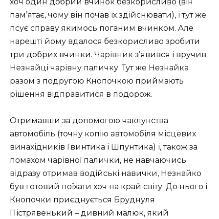
хоч один добрий вчинок безкорисливо (він
пам’ятає, чому він почав їх здійснювати), і тут же
псує справу якимось поганим вчинком. Але
нарешті йому вдалося безкорисливо зробити
три добрих вчинки. Чарівник з’явився і вручив
Незнайці чарівну паличку. Тут же Незнайка
разом з подругою Кнопочкою приймають
рішення відправитися в подорож.
Отримавши за допомогою чаклунства
автомобіль (точну копію автомобіля місцевих
винахідників Гвинтика і Шпунтика) і, також за
помахом чарівної палички, не навчаючись
відразу отримав водійські навички, Незнайко
був готовий поїхати хоч на край світу. До нього і
Кнопочки приєднується Бруднуля
Пістрявенький – дивний малюк, який