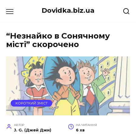
Перейти
Dovidka.biz.ua
до
вмісту
“Незнайко в Сонячному
місті” скорочено
КОРОТКИЙ ЗМІСТ
АВТОР
НА ЧИТАННЯ
J. G. (Джей Джи)
6 хв