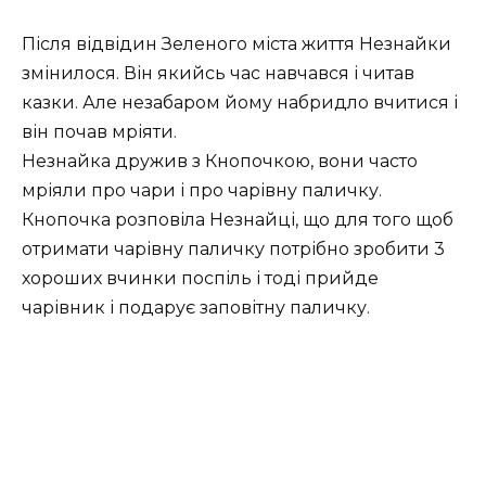
Після відвідин Зеленого міста життя Незнайки
змінилося. Він якийсь час навчався і читав
казки. Але незабаром йому набридло вчитися і
він почав мріяти.
Незнайка дружив з Кнопочкою, вони часто
мріяли про чари і про чарівну паличку.
Кнопочка розповіла Незнайці, що для того щоб
отримати чарівну паличку потрібно зробити 3
хороших вчинки поспіль і тоді прийде
чарівник і подарує заповітну паличку.