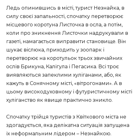
Ледь опинившись в місті, турист Незнайка, в
силу своєї запальності, спочатку перетворює
місцевого коротуна Листочка в осла, а потім,
коли про зникнення Листочки надрукували в
газеті, намагається виправити становище. Він
шукає віслюка, приходить у зоопарк і
перетворює на коротульок трьох звичайних
ослів Брикуна, Калігула і Пегасика. Всі троє
виявляються запеклими хуліганами, або, як
кажуть в Сонячному місті, «вітрогонами». А в
цьому високодуховному і футуристичному місті
хуліганство як явище практично зникло.
Спочатку трійця туристів з Квіткового міста не
здогадується, яка делікатна ситуація запущена
їх неформальним лідером – Незнайкою.