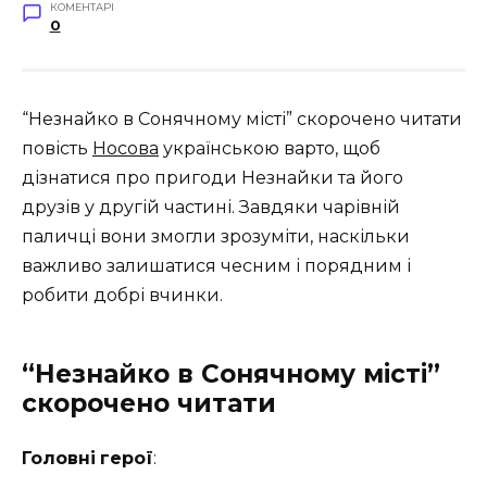
КОМЕНТАРІ
0
“Незнайко в Сонячному місті” скорочено читати
повість
Носова
українською варто, щоб
дізнатися про пригоди Незнайки та його
друзів у другій частині. Завдяки чарівній
паличці вони змогли зрозуміти, наскільки
важливо залишатися чесним і порядним і
робити добрі вчинки.
“Незнайко в Сонячному місті”
скорочено читати
Головні
герої
: