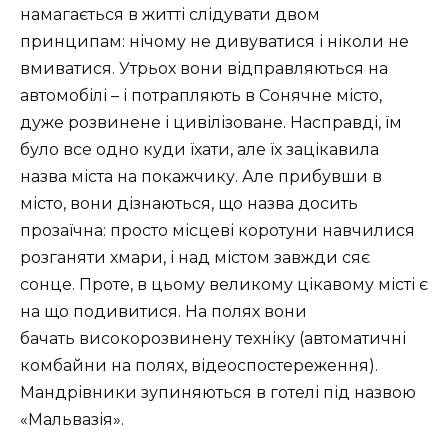
намагається в житті слідувати двом
принципам: нічому не дивуватися і ніколи не
вмиватися. Утрьох вони відправляються на
автомобілі – і потрапляють в Сонячне місто,
дуже розвинене і цивілізоване. Насправді, їм
було все одно куди їхати, але їх зацікавила
назва міста на покажчику. Але прибувши в
місто, вони дізнаються, що назва досить
прозаїчна: просто місцеві коротуни навчилися
розганяти хмари, і над містом завжди сяє
сонце. Проте, в цьому великому цікавому місті є
на що подивитися. На полях вони
бачать високорозвинену техніку (автоматичні
комбайни на полях, відеоспостереження).
Мандрівники зупиняються в готелі під назвою
«Мальвазія».