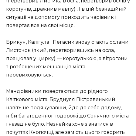
(перетворив Листика в осла, перетворив ослів у
коротунів, дражнив мавпу) . І в цій безнадійній
ситуації на допомогу приходить чарівник і
повертає все на свої місця.
Брикун, Калігула і Пегасик знову стають ослами.
Листочок (який, перетворившись на осла,
працював у цирку) — коротулькою, а вітрогони
з розбещених мешканців міста
перевиховуються.
Мандрівники повертаються до рідного
Квіткового міста. Бруднуля Пістрявенький,
навіть не подякувавши, йде до себе додому,
ніби багатоденної подорожі до Сонячного міста
і назад не було. Незнайка хоче зізнатися в
почуттях Кнопочці, але замість цього говорить