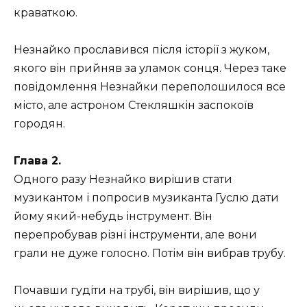
краваткою.
Незнайко прославився після історії з жуком,
якого він прийняв за уламок сонця. Через таке
повідомлення Незнайки переполошилося все
місто, але астроном Стекляшкін заспокоїв
городян.
Глава 2.
Одного разу Незнайко вирішив стати
музикантом і попросив музиканта Гуслю дати
йому який-небудь інструмент. Він
перепробував різні інструменти, але вони
грали не дуже голосно. Потім він вибрав трубу.
Почавши гудіти на трубі, він вирішив, що у