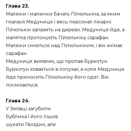
Глава 23.
Малюки і малючки бачать Пілюлькіна, за яким
гналася Медуниця і весь персонал лікарні.
Пілюлькін залазить на дерево. Медуниця йде, а
малятка пропонують Пілюлькіну сарафан.
Малюки сміються над Пілюлькіним, і він знімає
сарафан.
Медуниця виявляє, що пропав Буркотун.
Буркотун ховається в лопухах, а коли Медуниця
йде приносить Пілюлькіну його одяг. Він
посміхається.
Глава 24.
У Зміївці загубили
Бублика і його пішов
шукати Гвоздик, але