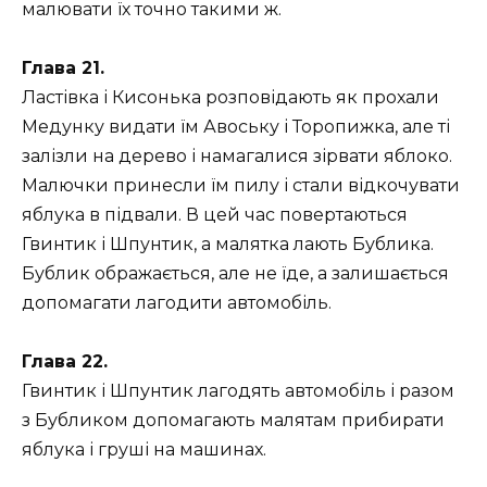
малювати їх точно такими ж.
Глава 21.
Ластівка і Кисонька розповідають як прохали
Медунку видати їм Авоську і Торопижка, але ті
залізли на дерево і намагалися зірвати яблоко.
Малючки принесли їм пилу і стали відкочувати
яблука в підвали. В цей час повертаються
Гвинтик і Шпунтик, а малятка лають Бублика.
Бублик ображається, але не їде, а залишається
допомагати лагодити автомобіль.
Глава 22.
Гвинтик і Шпунтик лагодять автомобіль і разом
з Бубликом допомагають малятам прибирати
яблука і груші на машинах.