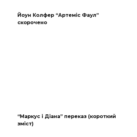
Йоун Колфер “Артеміс Фаул”
скорочено
“Маркус і Діана” переказ (короткий
зміст)