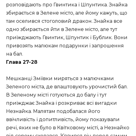
розповідають про Гвинтика і Шпунтика. Знайка
збирається в Зелене місто, але йому кажуть, що
там оселився стоголовий дракон. Знайка все
одно збирається йти в Зелене місто, але тут
приїжджають Гвинтик, Шпунтик і Бублик. Вони
привозять малюкам подарунки і запрошення
на бал.
Глава 27-28
Мешканці Зміївки миряться з малючками
Зеленого міста, де влаштовують урочистий бал.
В Зеленому місті готуються до балу і тут
приїжджає Знайка і розкриває всі вигадки
Незнайка. Малятам подобалася його
ввічливість і допитливість, йому показували
речі, яких не було в Квітковому місті, а Незнайко
від сорому сховався. З’явився він перед самим