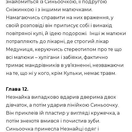
знайомиться із Синьоочкою, її подругою
Сніжинкою і з іншими малючками.
Намагаючись справити на них враження, у
своїй розповіді він приписує собі і винахід
повітряної кулі, й ідею подорожі. Інші ж малюки
потрапляють до лікарні, де строгий лікар
Медуниця, керуючись стереотипом про те що
всі малюки – хулігани і забіяки, фактично
тримає мандрівників в ув’язненні, незважаючи
на те, що ні у кого, крім Кульки, немає травм.
Глава 12.
Незнайка випадково вдарив дверима двох
дівчаток, а потім ударив лінійкою Синьоочку.
Він приклеїв їй пластир у вигляді кружечка, а
потім знехотя вмився і почистив зуби.
Синьоочка принесла Незнайці одяг і