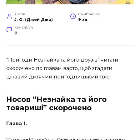
АВТОР
НА ЧИТАННЯ
J. G. (Джей Джи)
9 хв
КОМЕНТАРІ
0
“Пригоди Незнайка та його друзів” читати
скорочено по главам варто, щоб згадати
цікавий дитячий пригодницький твір.
Носов “Незнайка та його
товариші” скорочено
Глава 1.