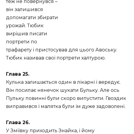
теж не повернувся –
він залишився
допомагати збирати
урожай. Тюбик
вирішив писати
портрети по
трафарету і пристосував для цього Авоську.
Тюбик називав свої портрети халтурою.
Глава 25.
Кулька залишається один в лікарні і вередує.
Він посилає нянечок шукати Бульку. Але ось
Пульку повинні були скоро випустити. Гвоздик
виправився і малятка були їм дуже задоволені.
Глава 26.
У Зміївку приходить Знайка, і йому