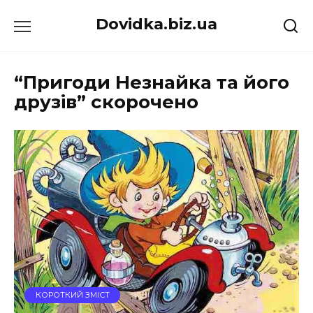
Перейти
Dovidka.biz.ua
до
вмісту
“Пригоди Незнайка та його
друзів” скорочено
КОРОТКИЙ ЗМІСТ