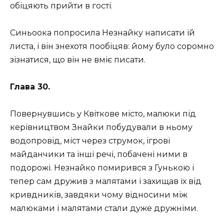
обіцяють прийти в гості.
Синьоока попросила Незнайку написати їй
листа, і він знехотя пообіцяв: йому було соромно
зізнатися, що він не вміє писати.
Глава 30.
Повернувшись у Квіткове місто, малюки під
керівництвом Знайки побудували в ньому
водопровід, міст через струмок, ігрові
майданчики та інші речі, побачені ними в
подорожі. Незнайко помирився з Гунькою і
тепер сам дружив з малятами і захищав їх від
кривдників, завдяки чому відносини між
малюками і малятами стали дуже дружніми.