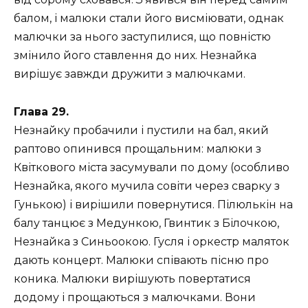
балом, і малюки стали його висміювати, однак
малючки за нього заступилися, що повністю
змінило його ставлення до них. Незнайка
вирішує завжди дружити з малючками.
Глава 29.
Незнайку пробачили і пустили на бал, який
раптово опинився прощальним: малюки з
Квіткового міста засумували по дому (особливо
Незнайка, якого мучила совіти через сварку з
Гунькою) і вирішили повернутися. Пілюлькін на
балу танцює з Медункою, Гвинтик з Білочкою,
Незнайка з Синьоокою. Гусля і оркестр маляток
дають концерт. Малюки співають пісню про
коника. Малюки вирішують повертатися
додому і прощаються з малючками. Вони