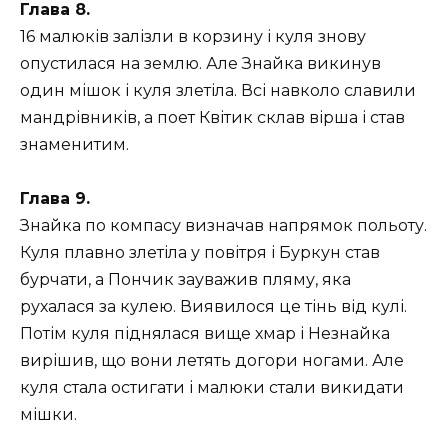
Глава 8.
16 малюків залізли в корзину і куля знову
опустилася на землю. Але Знайка викинув
один мішок і куля злетіла. Всі навколо славили
мандрівників, а поет Квітик склав вірша і став
знаменитим.
Глава 9.
Знайка по компасу визначав напрямок польоту.
Куля плавно злетіла у повітря і Буркун став
бурчати, а Пончик зауважив пляму, яка
рухалася за кулею. Виявилося це тінь від кулі.
Потім куля піднялася вище хмар і Незнайка
вирішив, що вони летять догори ногами. Але
куля стала остигати і малюки стали викидати
мішки.