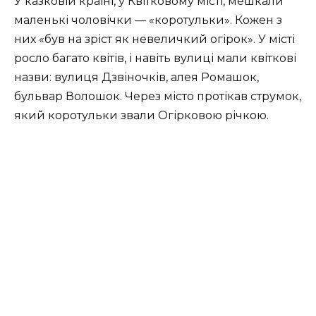
У казковій країні, у Квітковому місті, мешкали
маленькі чоловічки — «коротульки». Кожен з
них «був на зріст як невеличкий огірок». У місті
росло багато квітів, і навіть вулиці мали квіткові
назви: вулиця Дзвіночків, алея Ромашок,
бульвар Волошок. Через місто протікав струмок,
який коротульки звали Огірковою річкою.