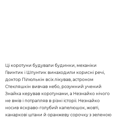
Ці коротуни будували будинки, механіки
Гвинтик і Шпунтик винаходили корисні речі,
доктор Пілюлькін всіх лікував, астроном
Стекляшкін вивчав небо, розумний учений
Знайка керував коротунами, а Незнайко нічого
не вмів і потрапляв в різні історії. Незнайко
носив яскраво-голубий капелюшок, жовті,
канаркові штани й оранжеву сорочку з зеленою