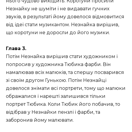
нього чудово виходить. Коротуни просили
Незнайку не шуміти і не видавати гучних
звуків, в результаті йому довелося відмовитися
від ідеї стати музикантом. Незнайка вирішив,
що коротуни не доросли до його музики.
Глава 3.
Потім Незнайка вирішив стати художником і
попросив у художника Тюбика фарби. Він
намалював всіх малюків, та спершу посварився
зі своїм другом Гунькою. Потім Незнайці
довелося знімати всі портрети, тому що малюки
ображалися і нарешті залишився тільки
портрет Тюбика. Коли Тюбик його побачив, то
відібрав у Незнайки пензлі і фарби, та
заборонив йому малювати.