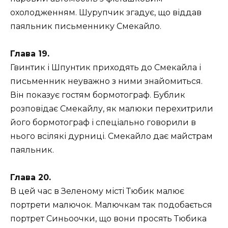
охолодженням. Шурупчик згадує, що віддав
паяльник письменнику Смекайло.
Глава 19.
Гвинтик і Шпунтик приходять до Смекайла і
письменник неуважно з ними знайомиться.
Він показує гостям бормотограф. Бублик
розповідає Смекайлу, як малюки перехитрили
його бормотограф і спеціально говорили в
нього всілякі дурниці. Смекайло дає майстрам
паяльник.
Глава 20.
В цей час в Зеленому місті Тюбик малює
портрети малючок. Малючкам так подобається
портрет Синьоочки, що вони просять Тюбика