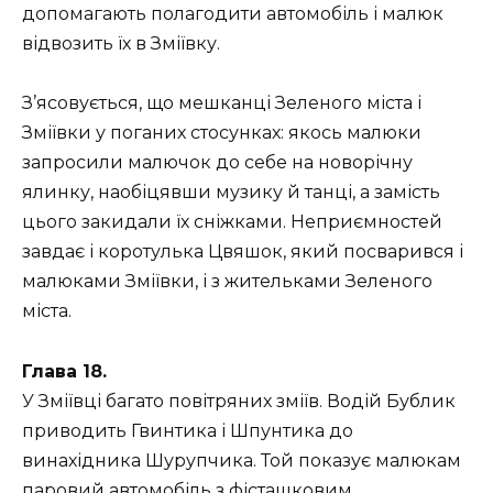
допомагають полагодити автомобіль і малюк
відвозить їх в Зміївку.
З’ясовується, що мешканці Зеленого міста і
Зміївки у поганих стосунках: якось малюки
запросили малючок до себе на новорічну
ялинку, наобіцявши музику й танці, а замість
цього закидали їх сніжками. Неприємностей
завдає і коротулька Цвяшок, який посварився і
малюками Зміївки, і з жительками Зеленого
міста.
Глава 18.
У Зміївці багато повітряних зміїв. Водій Бублик
приводить Гвинтика і Шпунтика до
винахідника Шурупчика. Той показує малюкам
паровий автомобіль з фісташковим