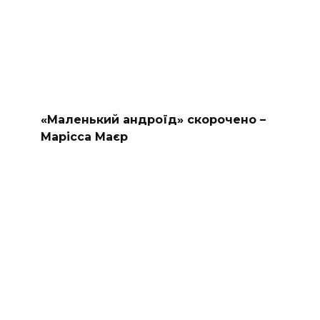
«Маленький андроїд» скорочено –
Марісса Маєр