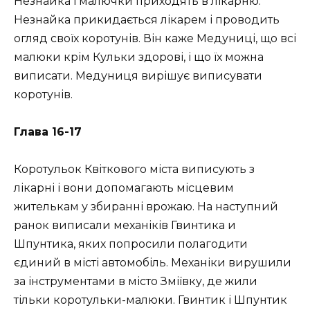
Незнайка і малючки приходять в лікарню.
Незнайка прикидається лікарем і проводить
огляд своїх коротунів. Він каже Медуниці, що всі
малюки крім Кульки здорові, і що їх можна
виписати. Медуниця вирішує виписувати
коротунів.
Глава 16-17
Коротульок Квіткового міста виписують з
лікарні і вони допомагають місцевим
жителькам у збиранні врожаю. На наступний
ранок виписали механіків Гвинтика и
Шпунтика, яких попросили полагодити
єдиний в місті автомобіль. Механіки вирушили
за інструментами в місто Зміївку, де жили
тільки коротульки-малюки. Гвинтик і Шпунтик