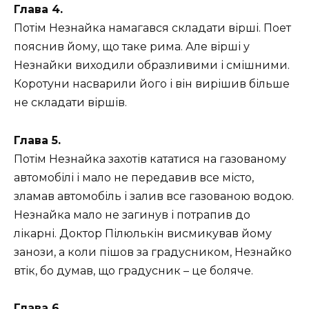
Глава 4.
Потім Незнайка намагався складати вірші. Поет
пояснив йому, що таке рима. Але вірші у
Незнайки виходили образливими і смішними.
Коротуни насварили його і він вирішив більше
не складати віршів.
Глава 5.
Потім Незнайка захотів кататися на газованому
автомобілі і мало не передавив все місто,
зламав автомобіль і залив все газованою водою.
Незнайка мало не загинув і потрапив до
лікарні. Доктор Пілюлькін висмикував йому
занози, а коли пішов за градусником, Незнайко
втік, бо думав, що градусник – це боляче.
Глава 6.