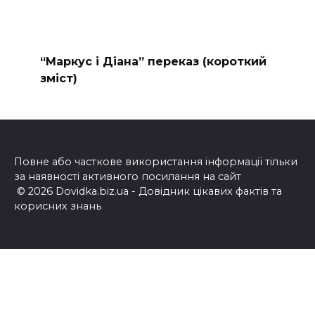
“Маркус і Діана” переказ (короткий
зміст)
Повне або часткове використання інформації тільки
за наявності активного посилання на сайт
© 2026 Dovidka.biz.ua - Довідник цікавих фактів та
корисних знань