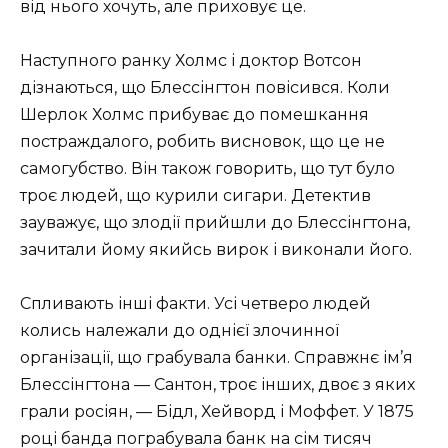
від нього хочуть, але приховує це.
Наступного ранку Холмс і доктор Вотсон
дізнаються, що Блессінгтон повісився. Коли
Шерлок Холмс прибуває до помешкання
постраждалого, робить висновок, що це не
самогубство. Він також говорить, що тут було
троє людей, що курили сигари. Детектив
зауважує, що злодії прийшли до Блессінгтона,
зачитали йому якийсь вирок і виконали його.
Спливають інші факти. Усі четверо людей
колись належали до однієї злочинної
організації, що грабувала банки. Справжнє ім’я
Блессінгтона — Сантон, троє інших, двоє з яких
грали росіян, — Бідл, Хейворд і Моффет. У 1875
році банда пограбувала банк на сім тисяч