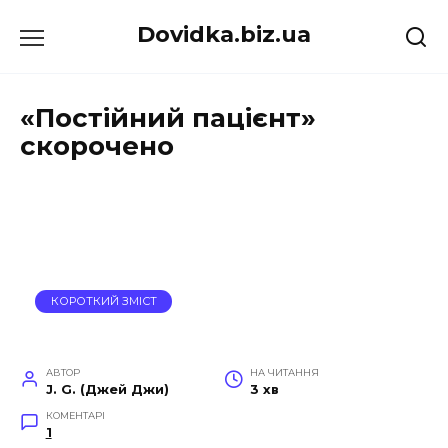
Перейти
Dovidka.biz.ua
до
вмісту
«Постійний пацієнт»
скорочено
КОРОТКИЙ ЗМІСТ
АВТОР
НА ЧИТАННЯ
J. G. (Джей Джи)
3 хв
КОМЕНТАРІ
1