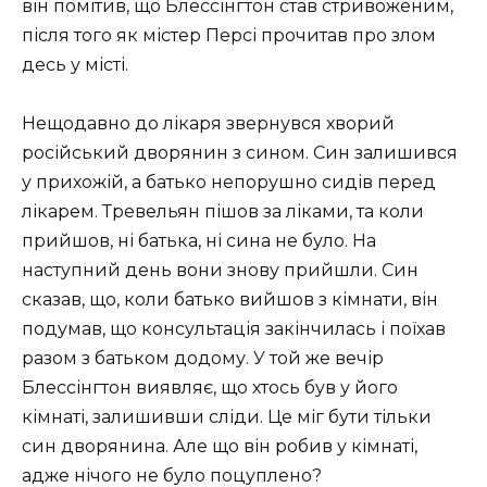
він помітив, що Блессінгтон став стривоженим,
після того як містер Персі прочитав про злом
десь у місті.
Нещодавно до лікаря звернувся хворий
російський дворянин з сином. Син залишився
у прихожій, а батько непорушно сидів перед
лікарем. Тревельян пішов за ліками, та коли
прийшов, ні батька, ні сина не було. На
наступний день вони знову прийшли. Син
сказав, що, коли батько вийшов з кімнати, він
подумав, що консультація закінчилась і поїхав
разом з батьком додому. У той же вечір
Блессінгтон виявляє, що хтось був у його
кімнаті, залишивши сліди. Це міг бути тільки
син дворянина. Але що він робив у кімнаті,
адже нічого не було поцуплено?