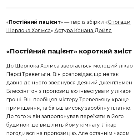
«
Постійний пацієнт
» — твір із збірки «
Спогади
Шерлока Холмса
»
Артура Конана Дойля
«Постійний пацієнт» короткий зміст
До Шерлока Холмса звертається молодий лікар
Персі Тревельян. Він розповідає, що не так
давно до нього звернувся деякий джентльмен
Блессінгтон з пропозицією інвестувати у лікаря
гроші. Він пообіцяв містеру Тревельяну краще
приміщення, та більш високу заробітну платню.
До того ж він запропонував переїхати в його
будинок, де виділить йому кімнату. Лікар
погодився на пропозицію. Але останнім часом