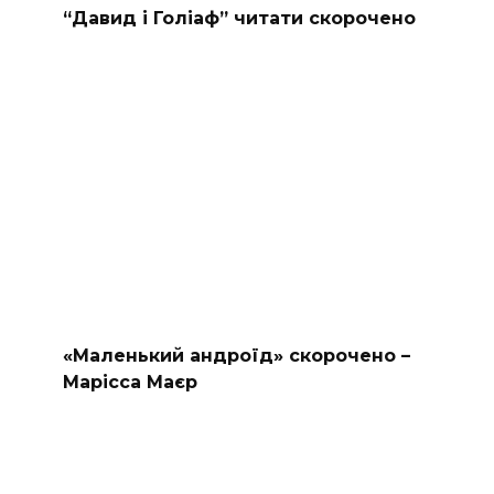
“Давид і Голіаф” читати скорочено
«Маленький андроїд» скорочено –
Марісса Маєр