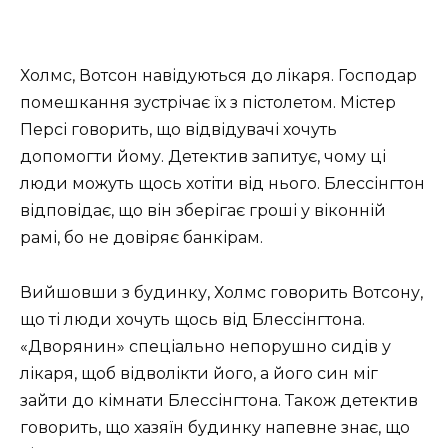
Холмс, Вотсон навідуються до лікаря. Господар
помешкання зустрічає їх з пістолетом. Містер
Персі говорить, що відвідувачі хочуть
допомогти йому. Детектив запитує, чому ці
люди можуть щось хотіти від нього. Блессінгтон
відповідає, що він зберігає гроші у віконній
рамі, бо не довіряє банкірам.
Вийшовши з будинку, Холмс говорить Вотсону,
що ті люди хочуть щось від Блессінгтона.
«Дворянин» спеціально непорушно сидів у
лікаря, щоб відволікти його, а його син міг
зайти до кімнати Блессінгтона. Також детектив
говорить, що хазяїн будинку напевне знає, що