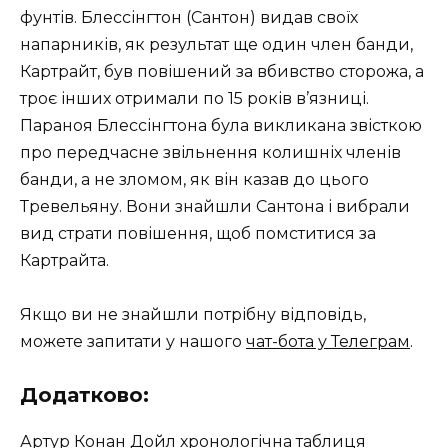
фунтів. Блессінгтон (Сантон) видав своїх
напарників, як результат ще один член банди,
Картрайт, був повішений за вбивство сторожа, а
троє інших отримали по 15 років в’язниці.
Параноя Блессінгтона була викликана звісткою
про передчасне звільнення колишніх членів
банди, а не зломом, як він казав до цього
Тревельяну. Вони знайшли Сантона і вибрали
вид страти повішення, щоб помститися за
Картрайта.
Якщо ви не знайшли потрібну відповідь,
можете запитати у нашого
чат-бота у Телеграм
.
Додатково:
Артур Конан Дойл хронологічна таблиця