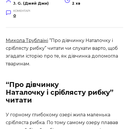
J. G. (Джей Джи)
2 хв
КОМЕНТАРІ
0
Микола Трублаїні
“Про дівчинку Наталочку і
сріблясту рибку” читати чи слухати варто, щоб
згадати історію про те, як дівчинка допомогла
тваринам.
“Про дівчинку
Наталочку і сріблясту рибку”
читати
У горному глибокому озері жила маленька
срібляста рибка. По тому самому озеру плавав