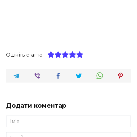
Оцініть статтю
Додати коментар
Ім'я
*
Email