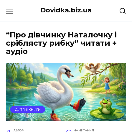
Перейти
Dovidka.biz.ua
до
вмісту
“Про дівчинку Наталочку і
сріблясту рибку” читати +
аудіо
ДИТЯЧІ КНИГИ
АВТОР
НА ЧИТАННЯ