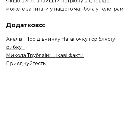
Якщо ви не знайшли потрібну відповідь,
можете запитати у нашого
чат-бота у Телеграм
.
Додатково:
Аналіз "Про дівчинку Наталочку і сріблясту
рибку"
Микола Трублаїні: цікаві факти
Приєднуйтесть: