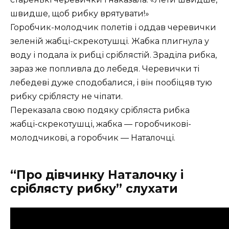
швидше, щоб рибку врятувати!»
Горобчик-молодчик полетів і оддав черевички
зеленій жабці-скрекотушці. Жабка плигнула у
воду і подала їх рибці сріблястій. Зраділа рибка,
зараз же попливла до лебедя. Черевички ті
лебедеві дуже сподобалися, і він пообіцяв тую
рибку сріблясту не чіпати.
Переказала свою подяку срібляста рибка
жабці-скрекотушці, жабка — горобчикові-
молодчикові, а горобчик — Наталочці.
“Про дівчинку Наталочку і
сріблясту рибку” слухати