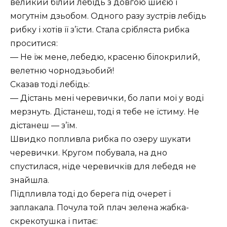
великий білий лебідь з довгою шиєю і
могутнім дзьобом. Одного разу зустрів лебідь
рибку і хотів її з’їсти. Стала срібляста рибка
проситися:
— Не їж мене, лебедю, красеню білокрилий,
велетню чорнодзьобий!
Сказав тоді лебідь:
— Дістань мені черевички, бо лапи мої у воді
мерзнуть. Дістанеш, тоді я тебе не їстиму. Не
дістанеш — з’їм.
Швидко попливла рибка по озеру шукати
черевички. Кругом побувала, на дно
спустилася, ніде черевичків для лебедя не
знайшла.
Підпливла тоді до берега під очерет і
заплакала. Почула той плач зелена жабка-
скрекотушка і питає: