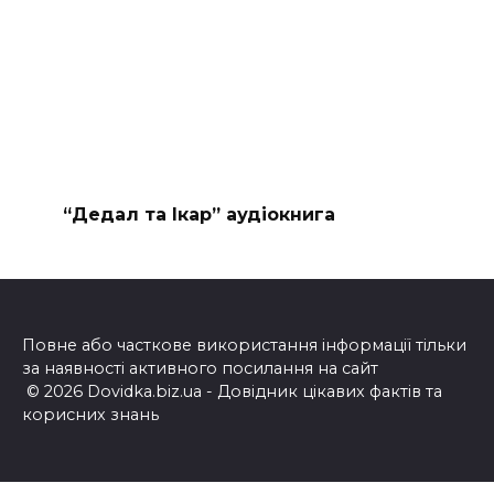
“Дедал та Ікар” аудіокнига
Повне або часткове використання інформації тільки
за наявності активного посилання на сайт
© 2026 Dovidka.biz.ua - Довідник цікавих фактів та
корисних знань