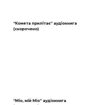
“Комета прилітає” аудіокнига
(скорочено)
“Міо, мій Міо” аудіокнига