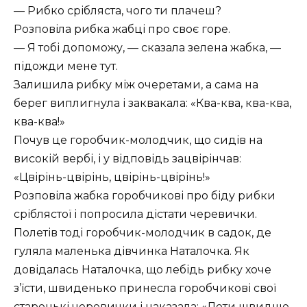
— Рибко срібляста, чого ти плачеш?
Розповіла рибка жабці про своє горе.
— Я тобі допоможу, — сказала зелена жабка, —
підожди мене тут.
Залишила рибку між очеретами, а сама на
берег виплигнула і заквакала: «Ква-ква, ква-ква,
ква-ква!»
Почув це горобчик-молодчик, що сидів на
високій вербі, і у відповідь зацвірінчав:
«Цвірінь-цвірінь, цвірінь-цвірінь!»
Розповіла жабка горобчикові про біду рибки
сріблястої і попросила дістати черевички.
Полетів тоді горобчик-молодчик в садок, де
гуляла маленька дівчинка Наталочка. Як
довідалась Наталочка, що лебідь рибку хоче
з’їсти, швиденько принесла горобчикові свої
старенькі черевички і наказала: «Лети швидше,