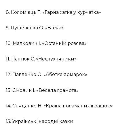
8. Коломієць Т. «Гарна хатка у курчатка»
9. Лущевська О. «Втеча»
10. Малкович І. «Останній розява»
11. Пантюк С. »Неслухняники»
12. Павленко О. «Абетка ярмарок»
13. Січовик І. «Весела грамота»
14. Сняданко Н. «Країна поламаних іграшок»
15. Українські народні казки