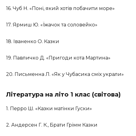
16. Чуб Н. «Поні, який хотів побачити море»
17. Ярмиш Ю. «Їжачок та соловейко»
18. Іваненко О. Казки
19. Павличко Д. «Пригоди кота Мартина»
20. Письменна Л. «Як у Чубасика сміх украли»
Література на літо 1 клас (світова)
1. Перро Ш. «Казки матінки Гуски»
2. Андерсен Г. К., Брати Грімм Казки