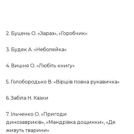
2. Буцень О. «Зараз», «Горобчик»
3. Будяк А. «Неболейка»
4. Вишня О. «Любіть книгу»
5. Голобородько В. «Віршів повна рукавичка»
6. Забіла Н. Казки
7. Ільченко О. «Пригоди
динозавриків», »Мандрівка дощинки»,
«Де
живуть тварини»