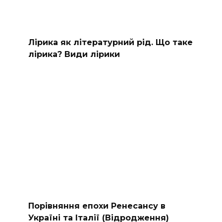
Лірика як літературний рід. Що таке
лірика? Види лірики
Порівняння епохи Ренесансу в
Україні та Італії (Відродження)