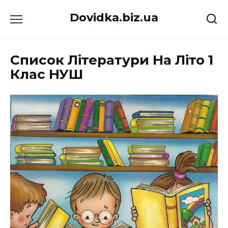
Перейти
Dovidka.biz.ua
до
вмісту
Список Літератури На Літо 1
Клас НУШ