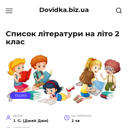
Перейти
Dovidka.biz.ua
до
вмісту
Список літератури на літо 2
клас
ТЕОРІЯ
АВТОР
НА ЧИТАННЯ
J. G. (Джей Джи)
2 хв