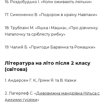
16. Роздобудько І. «Коли оживають ляльки»
17. Симоненко В. «Подорож в країну Навпаки»
18. Трублаїні М. «Яшка і Машка», »Про дівчинку
Наталочку та сріблясту рибку»
19. Чалий Б. «Пригоди Барвінка та Ромашки»
Література на літо після 2 класу
(світова)
1. Андерсен Г. К., Грімм Я. та В. Казки
2. Лагерлеф С. «
Дивовижна мандрівка Нільса с
дикими гусями
»