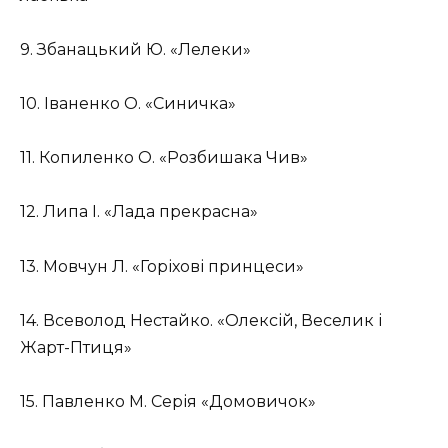
9. Збанацький Ю. «Лелеки»
10. Іваненко О. «Синичка»
11. Копиленко О. «Розбишака Чив»
12. Липа І. «Лада прекрасна»
13. Мовчун Л. «Горіхові принцеси»
14. Всеволод Нестайко. «Олексій, Веселик і
Жарт-Птиця»
15. Павленко М. Серія «Домовичок»