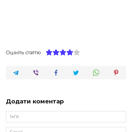
Оцініть статтю
Додати коментар
Ім'я
*
Email