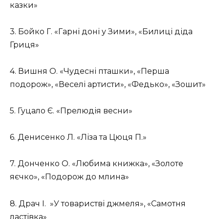
казки»
3. Бойко Г. «Гарні доні у Зими», «Билиці діда
Гриця»
4. Вишня О. «Чудесні пташки», «Перша
подорож», «Веселі артисти», «Федько», «Зошит»
5. Гуцало Є. «Прелюдія весни»
6. Денисенко Л. «Ліза та Цюця П.»
7. Донченко О. «Любима книжка», «Золоте
яєчко», «Подорож до млина»
8. Драч І. »У товаристві джмеля», «Самотня
ластівка»