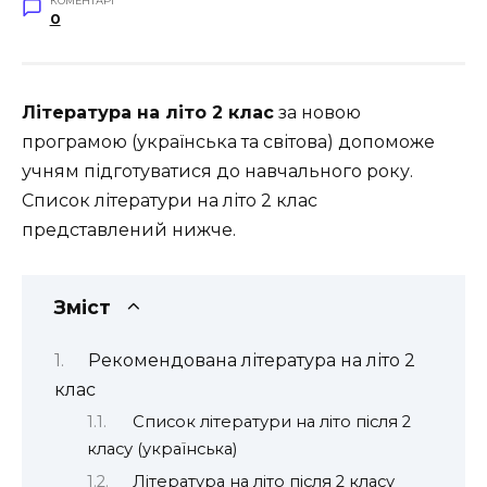
КОМЕНТАРІ
0
Література на літо 2 клас
за новою
програмою (українська та світова) допоможе
учням підготуватися до навчального року.
Список літератури на літо 2 клас
представлений нижче.
Зміст
Рекомендована література на літо 2
клас
Список літератури на літо після 2
класу (українська)
Література на літо після 2 класу