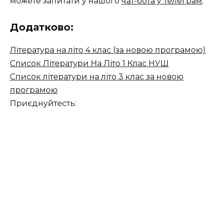
можете запитати у нашого
чат-бота у Телеграм
.
Додатково:
Література на літо 4 клас (за новою програмою)
Список Літератури На Літо 1 Клас НУШ
Список літератури на літо 3 клас за новою
програмою
Приєднуйтесть: