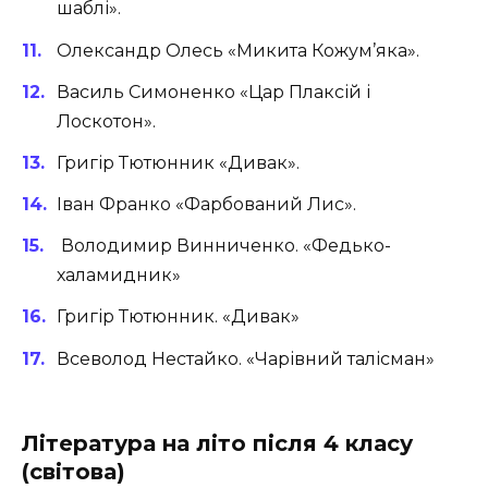
шаблі».
Олександр Олесь «Микита Кожум’яка».
Василь Симоненко «Цар Плаксій і
Лоскотон».
Григір Тютюнник «Дивак».
Іван Франко «Фарбований Лис».
Володимир Винниченко. «Федько-
халамидник»
Григір Тютюнник. «Дивак»
Всеволод Нестайко. «Чарівний талісман»
Література на літо після 4 класу
(світова)