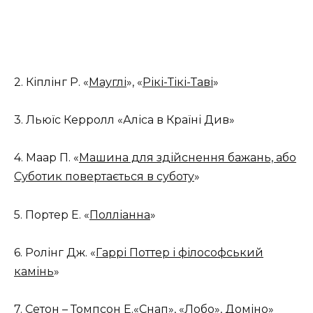
2. Кіплінг Р. «
Мауглі
», «
Рікі-Тікі-Таві
»
3. Льюїс Керролл «Аліса в Країні Див»
4. Маар П. «
Машина для здійснення бажань, або
Суботик повертається в суботу
»
5. Портер Е. «
Полліанна
»
6. Ролінг Дж. «
Гаррі Поттер і філософський
камінь
»
7. Сетон – Томпсон Е.«
Снап
», «
Лобо
»,
Доміно
»