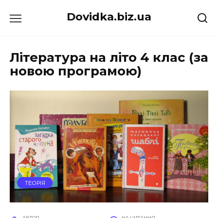
Перейти
Dovidka.biz.ua
до
вмісту
Література на літо 4 клас (за
новою програмою)
ТЕОРІЯ
АВТОР
НА ЧИТАННЯ