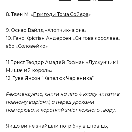
8. Твен М. «
Пригоди Тома Сойєра
»
9. Оскар Вайлд «Хлопчик- зірка»
10. Ганс Крістіан Андерсен «Снігова королева»
або «Соловейко»
11.Ернст Теодор Амадей Гофман «Лускунчик і
Мишачий король»
12.
Туве Янсон “Капелюх Чарівника”
Рекомендуємо, книги на літо 4 класу читати в
повному варіанті, а перед уроками
повторювати короткий зміст кожного твору.
Якщо ви не знайшли потрібну відповідь,