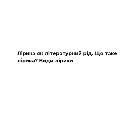
Лірика як літературний рід. Що таке
лірика? Види лірики